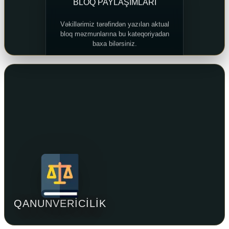
BLOQ PAYLAŞIMLARI
Vəkillərimiz tərəfindən yazılan aktual
bloq məzmunlarına bu kateqoriyadan
baxa bilərsiniz.
İNCƏLƏYİN
QANUNVERICILIK