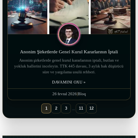
Anonim Şirketlerde Genel Kurul Kararlarının İptali
Anonim şirketlerde genel kurul kararlarının iptali, butlan ve
yokluk hallerini inceleyin. TTK 445 davası, 3 aylık hak düşürücü
süre ve yargılama usulü rehberi.
DAVAMINI OXU »
26 fevral 2026
|
Bloq
1
2
3
11
12
...