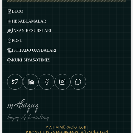
BLOQ
HESABLAMALAR
İNSAN RESURSLARI
PDPL
İSTİFADƏ QAYDALARI
KUKİ SİYASƏTİMİZ
mcthüquq
hüquq & konsaltinq
|
AİHM MÜRACİƏTLƏRİ
KONSTİTUSİYA MƏHKƏMƏSİ MÜRACİƏTLƏRİ