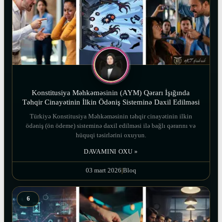
Konstitusiya Məhkəməsinin (AYM) Qərarı İşığında
Təhqir Cinayətinin İlkin Ödəniş Sisteminə Daxil Edilməsi
Türkiyə Konstitusiya Məhkəməsinin təhqir cinayətinin ilkin
ödəniş (ön ödeme) sisteminə daxil edilməsi ilə bağlı qərarını və
hüquqi təsirlərini oxuyun.
DAVAMINI OXU »
03 mart 2026
|
Bloq
6