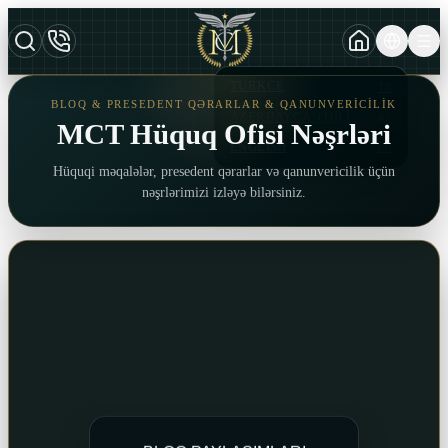
TURKCE
TR
BLOQ & PRESEDENT QƏRARLAR & QANUNVERICILIK
AZERBAYCAN DILI
AZ
MCT Hüquq Ofisi Nəşrləri
ENGLISH
EN
Hüquqi məqalələr, presedent qərarlar və qanunvericilik üçün
nəşrlərimizi izləyə bilərsiniz.