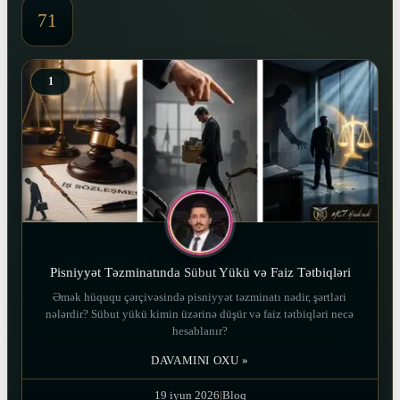
71
1
Pisniyyət Təzminatında Sübut Yükü və Faiz Tətbiqləri
Əmək hüququ çərçivəsində pisniyyət təzminatı nədir, şərtləri
nələrdir? Sübut yükü kimin üzərinə düşür və faiz tətbiqləri necə
hesablanır?
DAVAMINI OXU »
19 iyun 2026
|
Bloq