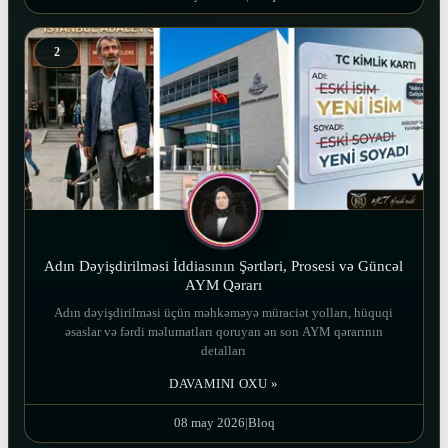
2
Adın Dəyişdirilməsi İddiasının Şərtləri, Prosesi və Güncəl
AYM Qərarı
Adın dəyişdirilməsi üçün məhkəməyə müraciət yolları, hüquqi
əsaslar və fərdi məlumatları qoruyan ən son AYM qərarının
detalları
DAVAMINI OXU »
08 may 2026
|
Bloq