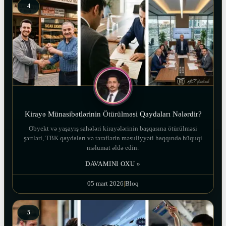
4
Kirayə Münasibətlərinin Ötürülməsi Qaydaları Nələrdir?
Obyekt və yaşayış sahələri kirayələrinin başqasına ötürülməsi
şərtləri, TBK qaydaları və tərəflərin məsuliyyəti haqqında hüquqi
məlumat əldə edin.
DAVAMINI OXU »
05 mart 2026
|
Bloq
5