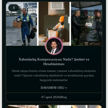
3
Xəbərdarlıq Kompensasiyası Nədir? Şərtləri və
Hesablanması
Əmək müqaviləsinə xitam zamanı yaranan xəbərdarlıq təzminatı
nədir? Qanuni xəbərdarlıq müddətləri və hesablanma qaydası
haqqında məlumatlar.
DAVAMINI OXU »
07 aprel 2026
|
Bloq