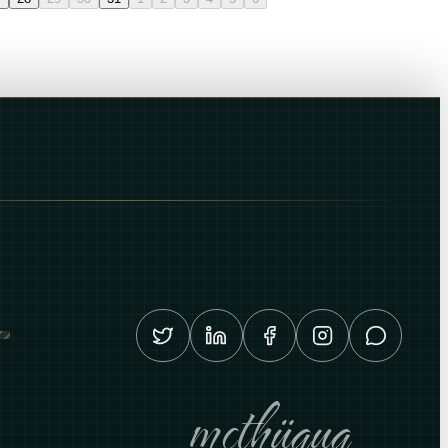
mcthüquq