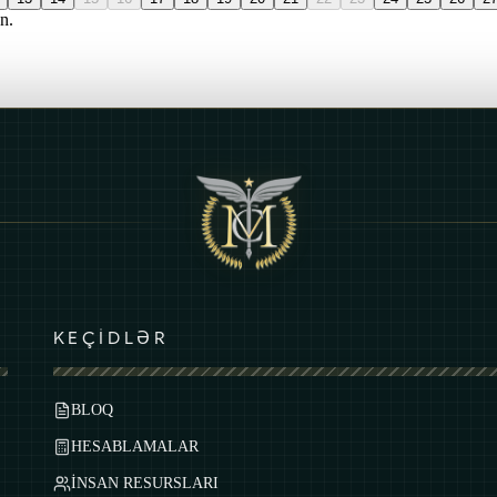
n.
KEÇİDLƏR
BLOQ
HESABLAMALAR
İNSAN RESURSLARI