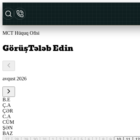
MCT Hüquq Ofisi
Görüş
Tələb Edin
avqust 2026
B.E
Ç.A
ÇƏR
C.A
CÜM
ŞƏN
BAZ
27
28
29
30
31
1
2
3
4
5
6
7
8
9
10
11
12