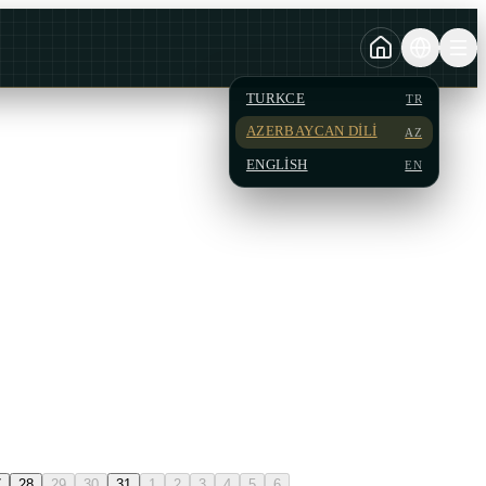
TURKCE
TR
AZERBAYCAN DILI
AZ
ENGLISH
EN
7
28
29
30
31
1
2
3
4
5
6