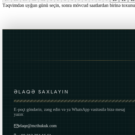
Təqvimdən uyğun günü seçin, sonra mövcud saatlardan birinə toxunu
ƏLAQƏ SAXLAYIN
E-poçt göndərin, zəng edin və ya WhatsApp vasitəsilə bizə mesaj
yazın:
elaqe@mcthukuk.com