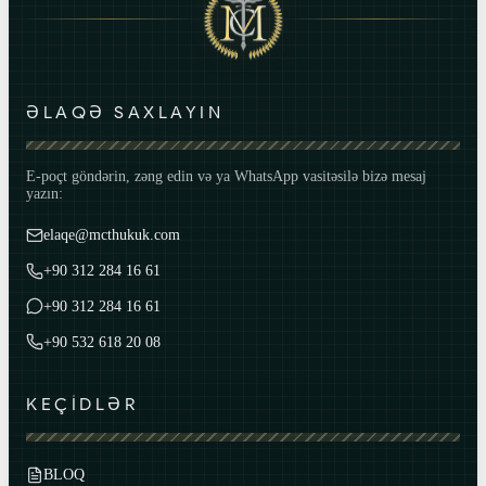
ƏLAQƏ SAXLAYIN
E-poçt göndərin, zəng edin və ya WhatsApp vasitəsilə bizə mesaj
yazın:
elaqe@mcthukuk.com
+90 312 284 16 61
+90 312 284 16 61
+90 532 618 20 08
KEÇİDLƏR
BLOQ