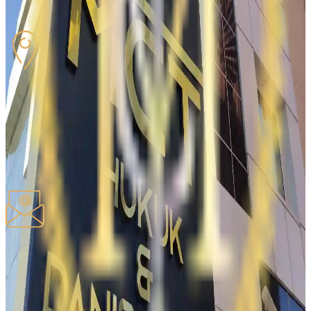
İş Tel
:
0312-284-16-61
Ofis Adresimiz
06520, Ceyhun Atuf Kansu, 50/1
Balgat Çankaya / ANKARA
Ünvanı kopyala
E-POÇT
E-poçt ünvanımız
iletisim@mcthukuk.com