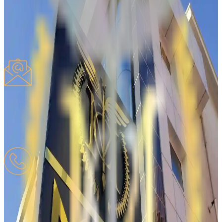
İstək
Təklif
Şikayət
Digər
Mesajınızı yazın
*
Şəxsi
məlumatlarınızın isdifadəsinə razılıq vermək üçün düyməni basın
*
Göndər
PTT QEP
Qeydiyyatlı E-poçt
mesutcan.tarim@hs01kep.tr
TELEFON
Mobil
:
0532-618-20-08