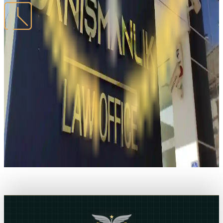
İŞ SAATLARIMIZ
Bazar Ertəsi – Cümə
09:00 - 18:00
Ofis xəritəsi
Xəritədə aç
MCT Hukuk
06520, Ceyhun Atuf Kansu, 50/1