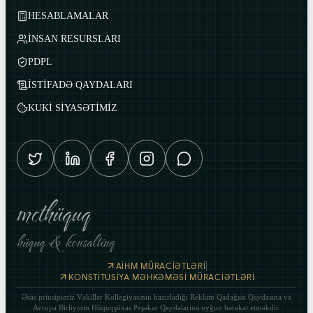
HESABLAMALAR
İNSAN RESURSLARI
PDPL
İSTİFADƏ QAYDALARI
KUKİ SİYASƏTİMİZ
mcthüquq
hüquq & konsaltinq
|
AİHM MÜRACİƏTLƏRİ
KONSTİTUSİYA MƏHKƏMƏSİ MÜRACİƏTLƏRİ
Əsas prinsipimiz Vəkillər Kollegiyasının hazırladığı Reklam Qadağası Qaydasına və
Avropa Birliyinin Hüquqşünas Peşəkar Qaydalarına uyğun hərəkət etməkdir.