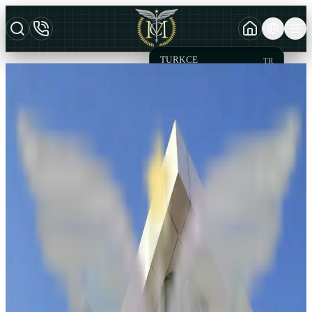
TURKCE
TR
MCT Hüquq Ofisi
AZERBAYCAN DILI
AZ
ƏLAQƏ SAXLAYIN
ENGLISH
EN
Tələb, Təklif, Şikayət və Digər mövzularda bu forma vasitəsilə
bizimlə birbaşa əlaqə qura bilərsiniz.
Ad & Soyad
*
Ad
Soyad
E-poçt ünvanınız
*
Telefon
*
Əlaqə səbəbini seçin
*