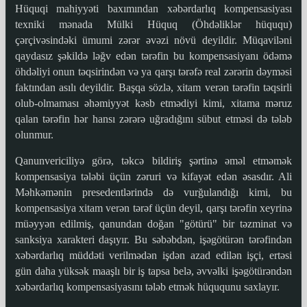
Hüquqi mahiyyəti baxımından xəbərdarlıq kompensasiyası
texniki mənada Mülki Hüquq (Öhdəliklər hüququ)
çərçivəsindəki ümumi zərər əvəzi növü deyildir. Müqaviləni
qaydasız şəkildə ləğv edən tərəfin bu kompensasiyanı ödəmə
öhdəliyi onun təqsirindən və ya qarşı tərəfə real zərərin dəyməsi
faktından asılı deyildir. Başqa sözlə, xitam verən tərəfin təqsirli
olub-olmaması əhəmiyyət kəsb etmədiyi kimi, xitama məruz
qalan tərəfin hər hansı zərərə uğradığını sübut etməsi də tələb
olunmur.
Qanunvericiliyə görə, təkcə bildiriş şərtinə əməl etməmək
kompensasiya tələbi üçün zəruri və kifayət edən əsasdır. Ali
Məhkəmənin presedentlərində də vurğulandığı kimi, bu
kompensasiya xitam verən tərəf üçün deyil, qarşı tərəfin xeyrinə
müəyyən edilmiş, qanundan doğan "götürü" bir təzminat və
sanksiya xarakteri daşıyır. Bu səbəbdən, işəgötürən tərəfindən
xəbərdarlıq müddəti verilmədən işdən azad edilən işçi, ertəsi
gün daha yüksək maaşlı bir iş tapsa belə, əvvəlki işəgötürəndən
xəbərdarlıq kompensasiyasını tələb etmək hüququnu saxlayır.