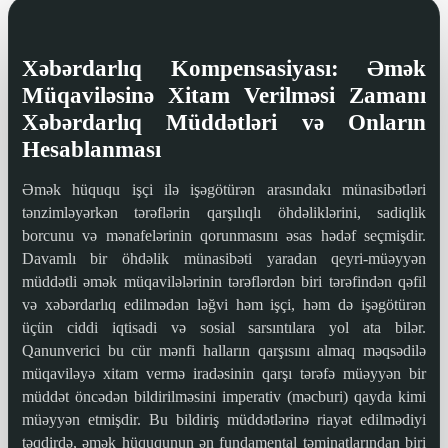
Xəbərdarlıq Kompensasiyası: Əmək
Müqaviləsinə Xitam Verilməsi Zamanı
Xəbərdarlıq Müddətləri və Onların
Hesablanması
Əmək hüququ işçi ilə işəgötürən arasındakı münasibətləri
tənzimləyərkən tərəflərin qarşılıqlı öhdəliklərini, sadiqlik
borcunu və mənafelərinin qorunmasını əsas hədəf seçmişdir.
Davamlı bir öhdəlik münasibəti yaradan qeyri-müəyyən
müddətli əmək müqavilələrinin tərəflərdən biri tərəfindən qəfil
və xəbərdarlıq edilmədən ləğvi həm işçi, həm də işəgötürən
üçün ciddi iqtisadi və sosial sarsıntılara yol ata bilər.
Qanunverici bu cür mənfi halların qarşısını almaq məqsədilə
müqaviləyə xitam vermə iradəsinin qarşı tərəfə müəyyən bir
müddət öncədən bildirilməsini imperativ (məcburi) qayda kimi
müəyyən etmişdir. Bu bildiriş müddətlərinə riayət edilmədiyi
təqdirdə, əmək hüququnun ən fundamental təminatlarından biri