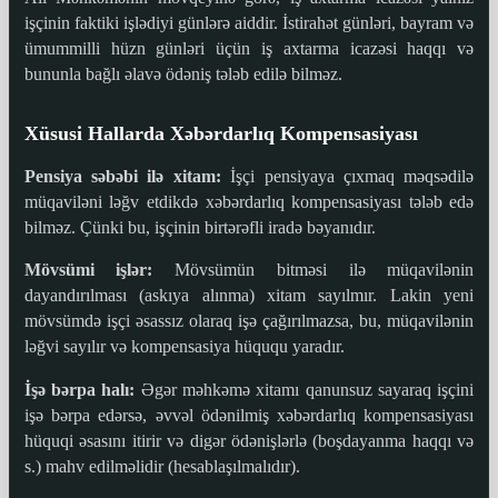
işçinin faktiki işlədiyi günlərə aiddir. İstirahət günləri, bayram və
ümummilli hüzn günləri üçün iş axtarma icazəsi haqqı və
bununla bağlı əlavə ödəniş tələb edilə bilməz.
Xüsusi Hallarda Xəbərdarlıq Kompensasiyası
Pensiya səbəbi ilə xitam:
İşçi pensiyaya çıxmaq məqsədilə
müqaviləni ləğv etdikdə xəbərdarlıq kompensasiyası tələb edə
bilməz. Çünki bu, işçinin birtərəfli iradə bəyanıdır.
Mövsümi işlər:
Mövsümün bitməsi ilə müqavilənin
dayandırılması (askıya alınma) xitam sayılmır. Lakin yeni
mövsümdə işçi əsassız olaraq işə çağırılmazsa, bu, müqavilənin
ləğvi sayılır və kompensasiya hüququ yaradır.
İşə bərpa halı:
Əgər məhkəmə xitamı qanunsuz sayaraq işçini
işə bərpa edərsə, əvvəl ödənilmiş xəbərdarlıq kompensasiyası
hüquqi əsasını itirir və digər ödənişlərlə (boşdayanma haqqı və
s.) mahv edilməlidir (hesablaşılmalıdır).