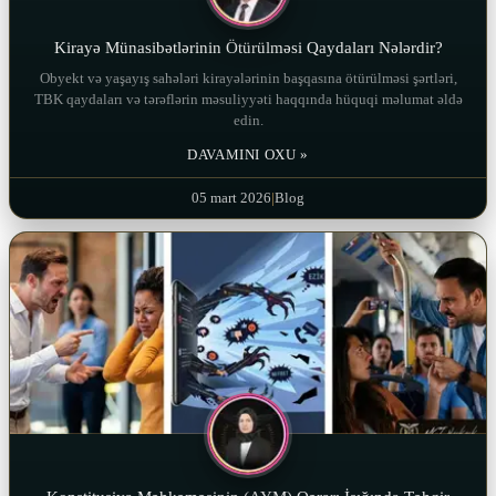
Kirayə Münasibətlərinin Ötürülməsi Qaydaları Nələrdir?
Obyekt və yaşayış sahələri kirayələrinin başqasına ötürülməsi şərtləri,
TBK qaydaları və tərəflərin məsuliyyəti haqqında hüquqi məlumat əldə
edin.
DAVAMINI OXU »
05 mart 2026
|
Blog