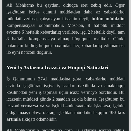
Ali Məhkəmə bu qaydanı olduqca sərt tətbiq edir. Əgər
işəgötürən işçiyə qanuni müddətdən daha az xəbərdarlıq
müddəti veribsə, çatışmayan hissənin deyil,
bütün müddətin
kompensasiyası ödənilməlidir. Məsələn, 8 həftəlik müddət
əvəzinə 6 həftəlik xəbərdarlıq verilibsə, işçi 2 həftəlik deyil, tam
8 həftəlik kompensasiya almaq hüququna malikdir. Çünki
natamam bildiriş hüquqi baxımdan heç xəbərdarlıq edilməməsi
ilə eyni nəticəni doğurur.
Yeni İş Axtarma İcazəsi və Hüquqi Nəticələri
İş Qanununun 27-ci maddəsinə görə, xəbərdarlıq müddəti
ərzində işəgötürən işçiyə iş saatları daxilində və əməkhaqqı
kəsilmədən yeni iş tapması üçün icazə verməyə borcludur. Bu
icazənin müddəti gündə 2 saatdan az ola bilməz. İşəgötürən bu
icazəni verməzsə və ya işçini həmin saatlarda işlədərsə, işçinin
aldığı maaşa əlavə olaraq, işlədilən müddətin haqqını
100 faiz
artımla
(ikiqat) ödəməlidir.
Ali Məhkəmənin mövqeyinə görə, iş axtarma icazəsi yalnız