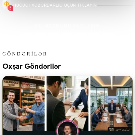
HÜQUQİ XƏBƏRDARLIQ ÜÇÜN TIKLAYIN
BU MƏZMUNU PAYLAŞIN
GÖNDƏRILƏR
Oxşar Göndərilər