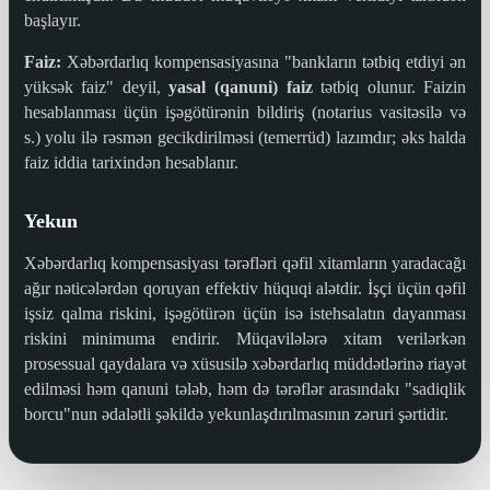
başlayır.
Faiz:
Xəbərdarlıq kompensasiyasına "bankların tətbiq etdiyi ən
yüksək faiz" deyil,
yasal (qanuni) faiz
tətbiq olunur. Faizin
hesablanması üçün işəgötürənin bildiriş (notarius vasitəsilə və
s.) yolu ilə rəsmən gecikdirilməsi (temerrüd) lazımdır; əks halda
faiz iddia tarixindən hesablanır.
Yekun
Xəbərdarlıq kompensasiyası tərəfləri qəfil xitamların yaradacağı
ağır nəticələrdən qoruyan effektiv hüquqi alətdir. İşçi üçün qəfil
işsiz qalma riskini, işəgötürən üçün isə istehsalatın dayanması
riskini minimuma endirir. Müqavilələrə xitam verilərkən
prosessual qaydalara və xüsusilə xəbərdarlıq müddətlərinə riayət
edilməsi həm qanuni tələb, həm də tərəflər arasındakı "sadiqlik
borcu"nun ədalətli şəkildə yekunlaşdırılmasının zəruri şərtidir.