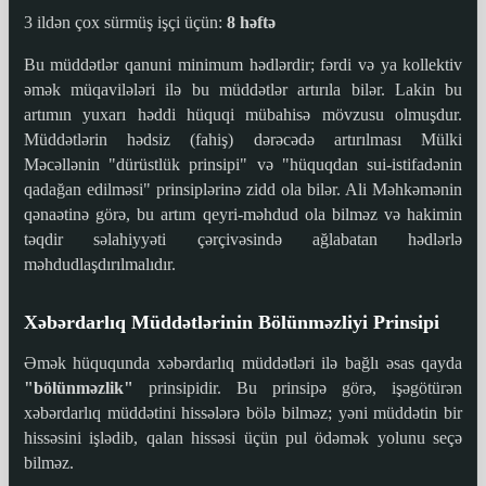
3 ildən çox sürmüş işçi üçün:
8 həftə
Bu müddətlər qanuni minimum hədlərdir; fərdi və ya kollektiv
əmək müqavilələri ilə bu müddətlər artırıla bilər. Lakin bu
artımın yuxarı həddi hüquqi mübahisə mövzusu olmuşdur.
Müddətlərin hədsiz (fahiş) dərəcədə artırılması Mülki
Məcəllənin "dürüstlük prinsipi" və "hüquqdan sui-istifadənin
qadağan edilməsi" prinsiplərinə zidd ola bilər. Ali Məhkəmənin
qənaətinə görə, bu artım qeyri-məhdud ola bilməz və hakimin
təqdir səlahiyyəti çərçivəsində ağlabatan hədlərlə
məhdudlaşdırılmalıdır.
Xəbərdarlıq Müddətlərinin Bölünməzliyi Prinsipi
Əmək hüququnda xəbərdarlıq müddətləri ilə bağlı əsas qayda
"bölünməzlik"
prinsipidir. Bu prinsipə görə, işəgötürən
xəbərdarlıq müddətini hissələrə bölə bilməz; yəni müddətin bir
hissəsini işlədib, qalan hissəsi üçün pul ödəmək yolunu seçə
bilməz.