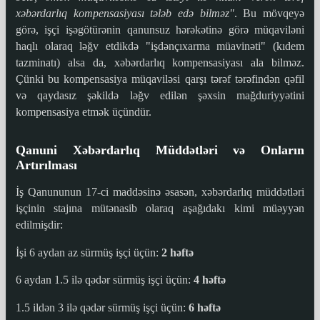
xəbərdarlıq kompensasiyası tələb edə bilməz"
. Bu mövqeyə
görə, işçi işəgötürənin qanunsuz hərəkətinə görə müqaviləni
haqlı olaraq ləğv etdikdə "işdənçıxarma müavinəti" (kıdem
tazminatı) alsa da, xəbərdarlıq kompensasiyası ala bilməz.
Çünki bu kompensasiya müqaviləsi qarşı tərəf tərəfindən qəfil
və qaydasız şəkildə ləğv edilən şəxsin mağduriyyətini
kompensasiya etmək üçündür.
Qanuni Xəbərdarlıq Müddətləri və Onların
Artırılması
İş Qanununun 17-ci maddəsinə əsasən, xəbərdarlıq müddətləri
işçinin stajına mütənasib olaraq aşağıdakı kimi müəyyən
edilmişdir:
İşi 6 aydan az sürmüş işçi üçün:
2 həftə
6 aydan 1.5 ilə qədər sürmüş işçi üçün:
4 həftə
1.5 ildən 3 ilə qədər sürmüş işçi üçün:
6 həftə