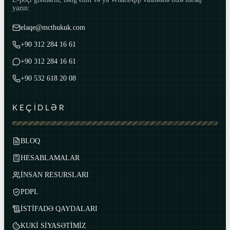
yazın:
elaqe@mcthukuk.com
+90 312 284 16 61
+90 312 284 16 61
+90 532 618 20 08
KEÇİDLƏR
BLOQ
HESABLAMALAR
İNSAN RESURSLARI
PDPL
İSTİFADƏ QAYDALARI
KUKİ SİYASƏTİMİZ