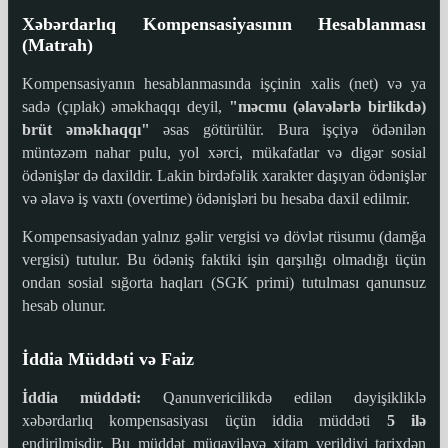
Xəbərdarlıq Kompensasiyasının Hesablanması
(Matrah)
Kompensasiyanın hesablanmasında işçinin xalis (net) və ya
sadə (çıplak) əməkhaqqı deyil,
"məcmu (əlavələrlə birlikdə)
brüt əməkhaqqı"
əsas götürülür. Bura işçiyə ödənilən
müntəzəm nahar pulu, yol xərci, mükafatlar və digər sosial
ödənişlər də daxildir. Lakin birdəfəlik xarakter daşıyan ödənişlər
və əlavə iş vaxtı (overtime) ödənişləri bu hesaba daxil edilmir.
Kompensasiyadan yalnız gəlir vergisi və dövlət rüsumu (damğa
vergisi) tutulur. Bu ödəniş faktiki işin qarşılığı olmadığı üçün
ondan sosial sığorta haqları (SGK primi) tutulması qanunsuz
hesab olunur.
İddia Müddəti və Faiz
İddia müddəti:
Qanunvericilikdə edilən dəyişikliklə
xəbərdarlıq kompensasiyası üçün iddia müddəti
5 ilə
endirilmişdir. Bu müddət müqaviləyə xitam verildiyi tarixdən