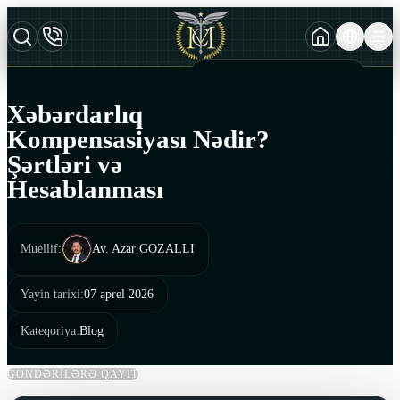
TURKCE
TR
AZERBAYCAN DILI
AZ
Xəbərdarlıq
ENGLISH
Kompensasiyası Nədir?
EN
Şərtləri və
Hesablanması
Muellif
:
Av. Azar GOZALLI
Yayin tarixi
:
07 aprel 2026
Kateqoriya
:
Blog
GÖNDƏRİLƏRƏ QAYIT