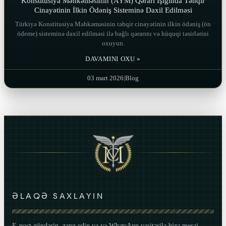
Konstitusiya Məhkəməsinin (AYM) Qərarı İşığında Təhqir
Cinayətinin İlkin Ödəniş Sisteminə Daxil Edilməsi
Türkiyə Konstitusiya Məhkəməsinin təhqir cinayətinin ilkin ödəniş (ön
ödeme) sisteminə daxil edilməsi ilə bağlı qərarını və hüquqi təsirlərini
oxuyun.
DAVAMINI OXU »
03 mart 2026
|
Blog
ƏLAQƏ SAXLAYIN
E-poçt göndərin, zəng edin və ya WhatsApp vasitəsilə bizə mesaj