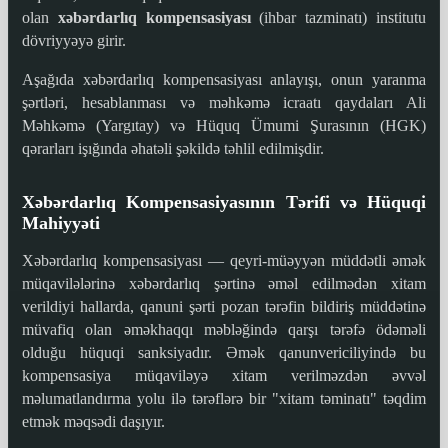
olan
xəbərdarlıq kompensasiyası
(ihbar tazminatı) institutu
dövriyyəyə girir.
Aşağıda xəbərdarlıq kompensasiyası anlayışı, onun yaranma
şərtləri, hesablanması və məhkəmə icraatı qaydaları Ali
Məhkəmə (Yargıtay) və Hüquq Ümumi Şurasının (HGK)
qərarları işığında əhatəli şəkildə təhlil edilmişdir.
Xəbərdarlıq Kompensasiyasının Tərifi və Hüquqi
Mahiyyəti
Xəbərdarlıq kompensasiyası — qeyri-müəyyən müddətli əmək
müqavilələrinə xəbərdarlıq şərtinə əməl edilmədən xitam
verildiyi hallarda, qanuni şərti pozan tərəfin bildiriş müddətinə
müvafiq olan əməkhaqqı məbləğində qarşı tərəfə ödəməli
olduğu hüquqi sanksiyadır. Əmək qanunvericiliyində bu
kompensasiya müqaviləyə xitam verilməzdən əvvəl
məlumatlandırma yolu ilə tərəflərə bir "xitam təminatı" təqdim
etmək məqsədi daşıyır.