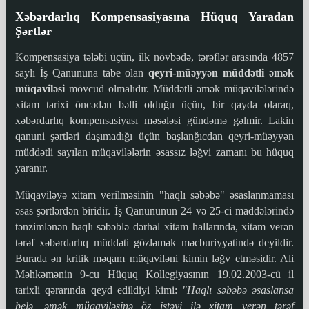
Xəbərdarlıq Kompensasiyasına Hüquq Yaradan
Şərtlər
Kompensasiya tələbi üçün, ilk növbədə, tərəflər arasında 4857
saylı İş Qanununa tabe olan
qeyri-müəyyən müddətli əmək
müqaviləsi
mövcud olmalıdır. Müddətli əmək müqavilələrində
xitam tarixi öncədən bəlli olduğu üçün, bir qayda olaraq,
xəbərdarlıq kompensasiyası məsələsi gündəmə gəlmir. Lakin
qanuni şərtləri daşımadığı üçün başlanğıcdan qeyri-müəyyən
müddətli sayılan müqavilələrin əsassız ləğvi zamanı bu hüquq
yaranır.
Müqaviləyə xitam verilməsinin "haqlı səbəbə" əsaslanmaması
əsas şərtlərdən biridir. İş Qanununun 24 və 25-ci maddələrində
tənzimlənən haqlı səbəblə dərhal xitam hallarında, xitam verən
tərəf xəbərdarlıq müddəti gözləmək məcburiyyətində deyildir.
Burada ən kritik məqam müqaviləni kimin ləğv etməsidir. Ali
Məhkəmənin 9-cu Hüquq Kollegiyasının 19.02.2003-cü il
tarixli qərarında qeyd edildiyi kimi:
"Haqlı səbəbə əsaslansa
belə, əmək müqaviləsinə öz istəyi ilə xitam verən tərəf