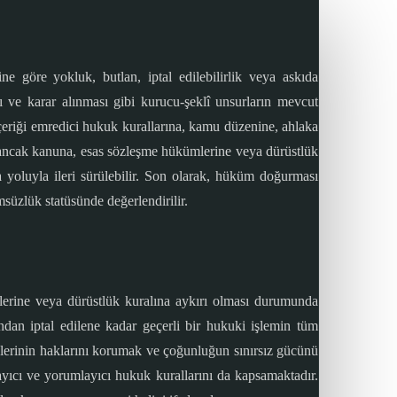
ne göre yokluk, butlan, iptal edilebilirlik veya askıda
sı ve karar alınması gibi kurucu-şeklî unsurların mevcut
çeriği emredici hukuk kurallarına, kamu düzenine, ahlaka
an ancak kanuna, esas sözleşme hükümlerine veya dürüstlük
va yoluyla ileri sürülebilir. Son olarak, hüküm doğurması
msüzlük statüsünde değerlendirilir.
mlerine veya dürüstlük kuralına aykırı olması durumunda
fından iptal edilene kadar geçerli bir hukuki işlemin tüm
erinin haklarını korumak ve çoğunluğun sınırsız gücünü
yıcı ve yorumlayıcı hukuk kurallarını da kapsamaktadır.