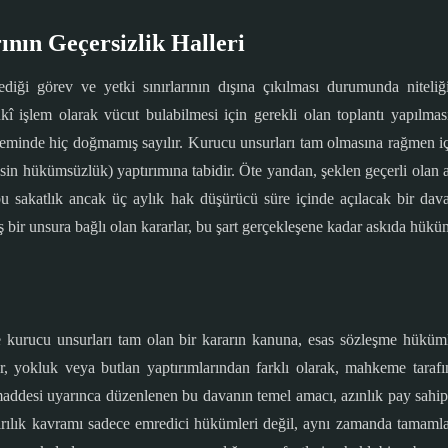
nın Geçersizlik Halleri
iği görev ve yetki sınırlarının dışına çıkılması durumunda niteliği
ukî işlem olarak vücut bulabilmesi için gerekli olan toplantı yapılma
leminde hiç doğmamış sayılır. Kurucu unsurları tam olmasına rağmen i
(kesin hükümsüzlük) yaptırımına tabidir. Öte yandan, şeklen geçerli ol
 ve bu sakatlık ancak üç aylık hak düşürücü süre içinde açılacak bir da
dış bir unsura bağlı olan kararlar, bu şart gerçekleşene kadar askıda hükü
ve kurucu unsurları tam olan bir kararın kanuna, esas sözleşme hükü
arlar, yokluk veya butlan yaptırımlarından farklı olarak, mahkeme tara
ddesi uyarınca düzenlenen bu davanın temel amacı, azınlık pay sahipl
kırılık kavramı sadece emredici hükümleri değil, aynı zamanda tamamla