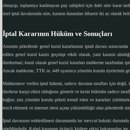
olmayıp, toplantıya katılmayan pay sahipleri için dahi süre karar tari
özel iptal davalarında süre, kararın ilanından itibaren iki ay olarak beli
İptal Kararının Hüküm ve Sonuçları
Anonim şirketlerde genel kurul kararlarının iptali davası sonucunda ve
edilen genel kurul kararı geçmişe etkili olarak, yani kararın alınd
durdurmaz; kural olarak genel kurul kararları mahkeme tarafından i
Ancak mahkeme, TTK m. 449 uyarınca yönetim kurulu üyelerinin görüşü
Mahkemece verilen iptal hükmü, sadece davanın tarafları için değil, t
(herkese karşı) etkisi olduğunu gösterir ve kesin hükmün sadece tarafla
bağlar; zira yönetim kurulu şirketi temsil eden ve kararları yürütmek
tescil ettirmek ve internet sitesi açma yükümlülüğü olan şirketlerde i
İptal davasının reddedilmesi durumunda ise mevcut hukuki durumda bir
niteliğindedir. Kabul kararının üçüncü kişilere etkisi bakımından ise,