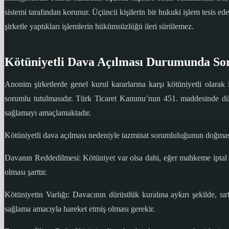
sistemi tarafından korunur. Üçüncü kişilerin bir hukuki işlem tesis ede
şirketle yaptıkları işlemlerin hükümsüzlüğü ileri sürülemez.
Kötüniyetli Dava Açılması Durumunda So
Anonim şirketlerde genel kurul kararlarına karşı kötüniyetli olarak 
sorumlu tutulmasıdır. Türk Ticaret Kanunu’nun 451. maddesinde düze
sağlamayı amaçlamaktadır.
Kötüniyetli dava açılması nedeniyle tazminat sorumluluğunun doğması i
Davanın Reddedilmesi: Kötüniyet var olsa dahi, eğer mahkeme iptal t
olması şarttır.
Kötüniyetin Varlığı: Davacının dürüstlük kuralına aykırı şekilde, sı
sağlama amacıyla hareket etmiş olması gerekir.