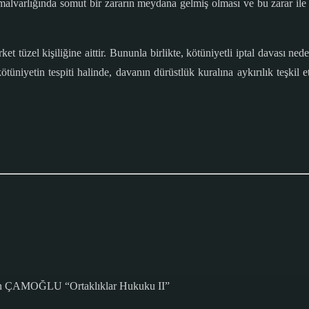
malvarlığında somut bir zararın meydana gelmiş olması ve bu zarar ile d
et tüzel kişiliğine aittir. Bununla birlikte, kötüniyetli iptal davası ne
iyetin tespiti halinde, davanın dürüstlük kuralına aykırılık teşkil et
sin ÇAMOĞLU “Ortaklıklar Hukuku II”