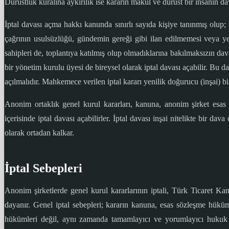
Dürüstlük kuralına aykırılık ise kararın makul ve dürüst bir insanın da
İptal davası açma hakkı kanunda sınırlı sayıda kişiye tanınmış olup;
çağrının usulsüzlüğü, gündemin gereği gibi ilan edilmemesi veya yetki
sahipleri de, toplantıya katılmış olup olmadıklarına bakılmaksızın dav
bir yönetim kurulu üyesi de bireysel olarak iptal davası açabilir. Bu 
açılmalıdır. Mahkemece verilen iptal kararı yenilik doğurucu (inşai) bi
Anonim ortaklık genel kurul kararları, kanuna, anonim şirket esas 
içerisinde iptal davası açabilirler. İptal davası inşai nitelikte bir d
olarak ortadan kalkar.
İptal Sebepleri
Anonim şirketlerde genel kurul kararlarının iptali, Türk Ticaret K
dayanır. Genel iptal sebepleri; kararın kanuna, esas sözleşme hüküm
hükümleri değil, aynı zamanda tamamlayıcı ve yorumlayıcı hukuk kur