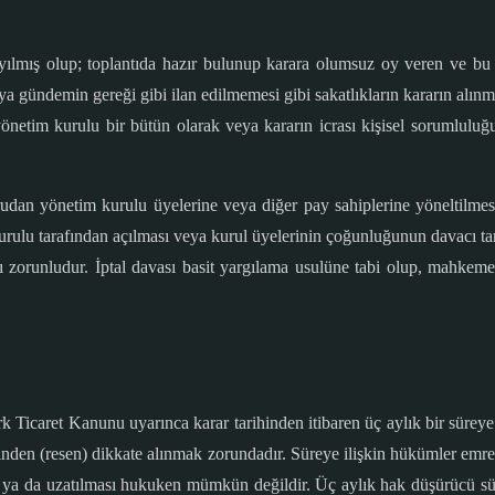
sayılmış olup; toplantıda hazır bulunup karara olumsuz oy veren ve bu 
a gündemin gereği gibi ilan edilmemesi gibi sakatlıkların kararın alınma
 yönetim kurulu bir bütün olarak veya kararın icrası kişisel sorumlulu
oğrudan yönetim kurulu üyelerine veya diğer pay sahiplerine yöneltil
kurulu tarafından açılması veya kurul üyelerinin çoğunluğunun davacı t
zorunludur. İptal davası basit yargılama usulüne tabi olup, mahkeme 
rk Ticaret Kanunu uyarınca karar tarihinden itibaren üç aylık bir süreye 
en (resen) dikkate alınmak zorundadır. Süreye ilişkin hükümler emredic
ya da uzatılması hukuken mümkün değildir. Üç aylık hak düşürücü süreni