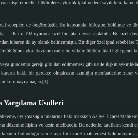
uyan nispi emredici hükümlere aykırılık iptal nedeni sayılırken, kamu 
iptal sebepleri de öngörmüştür. Bu kapsamda, birleşme, bölünme ve tür 
, TTK m. 192 uyarınca özel bir iptal davası açılabilir. Bu özel dava
ndan itibaren iki ay olarak belirlenmiştir. Bir diğer özel iptal sebebi is
ülüğüne aykırı davranmasıdır; bu yükümlülüğün ihlali ilgili genel kuru
 veya gündemin gereği gibi ilan edilmemesi gibi usule ilişkin aykırılıkl
ınan kararın haklı bir gerekçe olmaksızın azınlığın menfaatlerine zar
ini korumayı amaçlar.[3]
a Yargılama Usulleri
 mahkeme, uyuşmazlığın miktarına bakılmaksızın Asliye Ticaret Mahkemes
düzenine ilişkin ve kesin niteliktedir. Bu nedenle, tarafların kendi ar
erkezinin bulunduğu yerde ayrı bir ticaret mahkemesi bulunmuyors