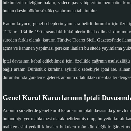
hükümlerin niteliğine bakılır; sadece pay sahiplerinin menfaatini kor
butlan (kesin hükümsüzlük) yaptırımına tabi tutulur.
Kanun koyucu, genel sebeplerin yanı sıra belirli durumlar için özel 
TTK m. 134 ile 190 arasındaki hükümlerin ihlal edilmesi durumunda
süreden farklı olarak, kararın Türkiye Ticaret Sicili Gazetesi’nde ilanı
açma ve kanunen yapılması gereken ilanları bu sitede yayımlama yüküml
İptal davasının kabul edilebilmesi için, özellikle çağrının usulsüzlüğü
bağı) aranır. Dürüstlük kuralına aykırılık sebebiyle iptal ise, al
durumlarında gündeme gelerek anonim ortaklıktaki menfaatler denges
Genel Kurul Kararlarının İptali Davasınd
Anonim şirketlerde genel kurul kararlarının iptali davasında görevli
bulunduğu yer mahkemesi olarak belirlenmiş olup, bu yetki kuralı kamu 
mahkemesini yetkili kılmaları hukuken mümkün değildir. Şirket m