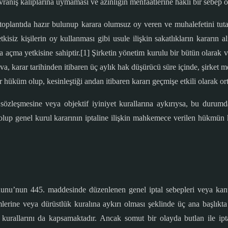
vranış kalıplarına uymaması ve azınlığın menfaatlerine haklı bir sebep o
 toplantıda hazır bulunup karara olumsuz oy veren ve muhalefetini tuta
siz kişilerin oy kullanması gibi usule ilişkin sakatlıkların kararın al
a açma yetkisine sahiptir.[1] Şirketin yönetim kurulu bir bütün olarak 
dava, karar tarihinden itibaren üç aylık hak düşürücü süre içinde, şirke
r hüküm olup, kesinleştiği andan itibaren kararı geçmişe etkili olarak o
sözleşmesine veya objektif iyiniyet kurallarına aykırıysa, bu durumd
ava olup genel kurul kararının iptaline ilişkin mahkemece verilen hükmün 
anunu’nun 445. maddesinde düzenlenen genel iptal sebepleri veya kanu
lerine veya dürüstlük kuralına aykırı olması şeklinde üç ana başlıkt
allarını da kapsamaktadır. Ancak somut bir olayda butlan ile iptal e