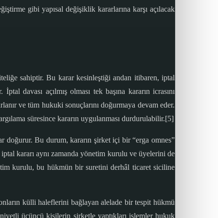
iştirme gibi yapısal değişiklik kararlarına karşı açılacak
liğe sahiptir. Bu karar kesinleştiği andan itibaren, iptal
 İptal davası açılmış olması tek başına kararın icrasını
arlanır ve tüm hukuki sonuçlarını doğurmaya devam eder.
rgılama süresince kararın uygulanması durdurulabilir.[5]
ar doğurur. Bu durum, kararın şirket içi bir “erga omnes”
en iptal kararı aynı zamanda yönetim kurulu ve üyelerini de
tim kurulu, bu hükmün bir suretini derhâl ticaret siciline
arın külli haleflerini bağlayan alelade bir tespit hükmü
iyetli üçüncü kişilerin şirketle yaptıkları işlemler hukuk