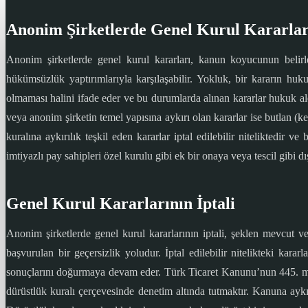
Anonim Şirketlerde Genel Kurul Kararları
Anonim şirketlerde genel kurul kararları, kanun koyucunun belirled
hükümsüzlük yaptırımlarıyla karşılaşabilir. Yokluk, bir kararın huk
olmaması halini ifade eder ve bu durumlarda alınan kararlar hukuk a
veya anonim şirketin temel yapısına aykırı olan kararlar ise butlan 
kuralına aykırılık teşkil eden kararlar iptal edilebilir niteliktedir
imtiyazlı pay sahipleri özel kurulu gibi ek bir onaya veya tescil gibi 
Genel Kurul Kararlarının İptali
Anonim şirketlerde genel kurul kararlarının iptali, şeklen mevcut 
başvurulan bir geçersizlik yoludur. İptal edilebilir nitelikteki kar
sonuçlarını doğurmaya devam eder. Türk Ticaret Kanunu’nun 445. ma
dürüstlük kuralı çerçevesinde denetim altında tutmaktır. Kanuna ay