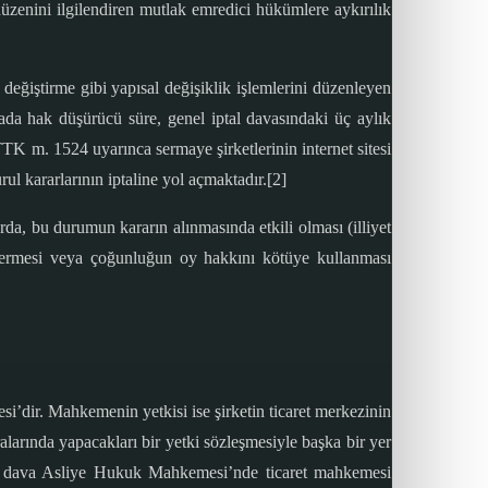
düzenini ilgilendiren mutlak emredici hükümlere aykırılık
değiştirme gibi yapısal değişiklik işlemlerini düzenleyen
da hak düşürücü süre, genel iptal davasındaki üç aylık
e TTK m. 1524 uyarınca sermaye şirketlerinin internet sitesi
l kararlarının iptaline yol açmaktadır.[2]
arda, bu durumun kararın alınmasında etkili olması (illiyet
ar vermesi veya çoğunluğun oy hakkını kötüye kullanması
i’dir. Mahkemenin yetkisi ise şirketin ticaret merkezinin
alarında yapacakları bir yetki sözleşmesiyle başka bir yer
a, dava Asliye Hukuk Mahkemesi’nde ticaret mahkemesi