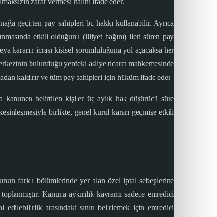
lmaksızın zarar vermesi halini ifade eder.
nağa geçirten pay sahipleri bu hakkı kullanabilir. Ayrıca
ınmasında etkili olduğunu (illiyet bağını) ileri süren pay
veya kararın icrası kişisel sorumluluğuna yol açacaksa her
t merkezinin bulunduğu yerdeki asliye ticaret mahkemesinde
rtadan kaldırır ve tüm pay sahipleri için hüküm ifade eder
a kanunen belirtilen kişiler üç aylık hak düşürücü süre
kesinleşmesiyle birlikte, genel kurul kararı geçmişe etkili
nun farklı bölümlerinde yer alan özel iptal sebeplerine
a toplanmıştır. Kanuna aykırılık kavramı sadece emredici
dilebilirlik arasındaki sınırı belirlemek için emredici