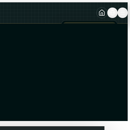
TURKCE
TR
AZERBAYCAN DILI
AZ
ENGLISH
EN