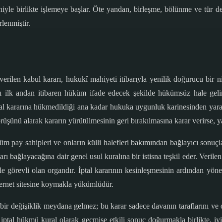
hiyle birlikte işlemeye başlar. Öte yandan, birleşme, bölünme ve tür değ
rlenmiştir.
rilen kabul kararı, hukukî mahiyeti itibarıyla yenilik doğurucu bir nite
ığı ilk andan itibaren hüküm ifade edecek şekilde hükümsüz hale gelir.
ptal kararına hükmedildiği ana kadar hukuka uygunluk karinesinden yar
nü alarak kararın yürütülmesinin geri bırakılmasına karar verirse, ya
üm pay sahipleri ve onların külli halefleri bakımından bağlayıcı sonuçl
rı bağlayacağına dair genel usul kuralına bir istisna teşkil eder. Veril
le görevli olan organdır. İptal kararının kesinleşmesinin ardından yöne
nternet sitesine koymakla yükümlüdür.
 değişiklik meydana gelmez; bu karar sadece davanın taraflarını ve onl
 iptal hükmü kural olarak geçmişe etkili sonuç doğurmakla birlikte, iyin