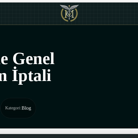
e Genel
 İptali
Blog
Kategori
: