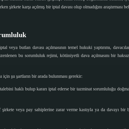
rken şirkete karşı açılmış bir iptal davası olup olmadığını araştırması b
rumluluk
iptal veya butlan davası açılmasının temel hukuki yaptırımı, davacılar
nlenen bu sorumluluk rejimi, kötüniyetli dava açılmasını bir haksız 
çin şu şartların bir arada bulunması gerekir:
alebini haklı bulup kararı iptal ederse bir tazminat sorumluluğu doğ
rf şirkete veya pay sahiplerine zarar verme kastıyla ya da davayı bir 