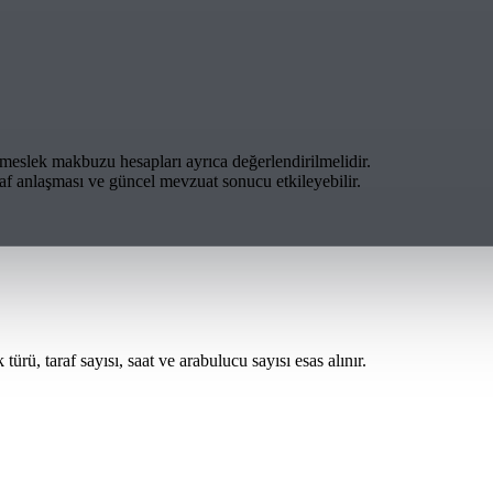
t meslek makbuzu hesapları ayrıca değerlendirilmelidir.
raf anlaşması ve güncel mevzuat sonucu etkileyebilir.
, taraf sayısı, saat ve arabulucu sayısı esas alınır.