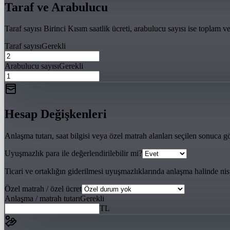
Taraf ve Arabulucu
Taraf sayısı Birinci Kısım saatlik ücreti, arabulucu sayısı ise toplam ve
Taraf sayısı
Gerekli
Arabulucu sayısı
Gerekli
Hesap Değişkenleri
Anlaşma tutarı, saat bilgisi veya özel matrah alanları seçilen sonuca gö
Uyuşmazlık para ile değerlendirilebilir mi?
Ticari ve ortaklığın giderilmesi uyuşmazlıklarında anlaşma halinde nis
Özel matrah / özel ücret
Anlaşma / matrah tutarı
Gerekli
TL