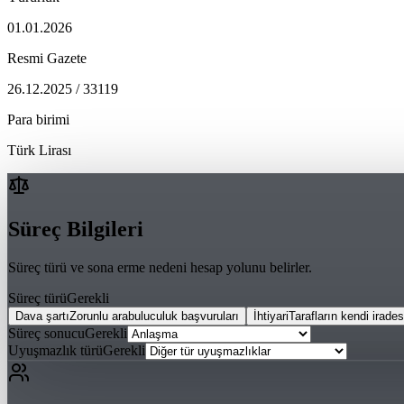
01.01.2026
Resmi Gazete
26.12.2025 / 33119
Para birimi
Türk Lirası
Süreç Bilgileri
Süreç türü ve sona erme nedeni hesap yolunu belirler.
Süreç türü
Gerekli
Dava şartı
Zorunlu arabuluculuk başvuruları
İhtiyari
Tarafların kendi irades
Süreç sonucu
Gerekli
Uyuşmazlık türü
Gerekli