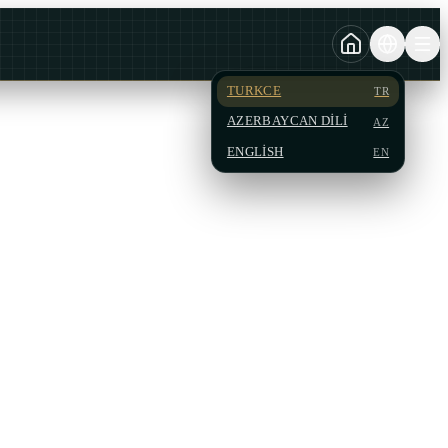
TURKCE
TR
AZERBAYCAN DILI
AZ
ENGLISH
EN