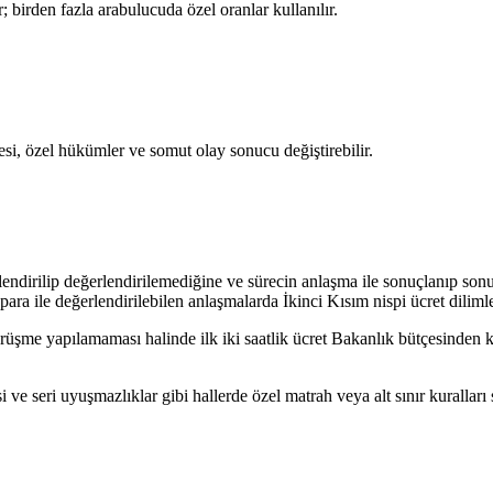
; birden fazla arabulucuda özel oranlar kullanılır.
si, özel hükümler ve somut olay sonucu değiştirebilir.
lendirilip değerlendirilemediğine ve sürecin anlaşma ile sonuçlanıp son
ra ile değerlendirilebilen anlaşmalarda İkinci Kısım nispi ücret dilimler
me yapılamaması halinde ilk iki saatlik ücret Bakanlık bütçesinden karşıl
esi ve seri uyuşmazlıklar gibi hallerde özel matrah veya alt sınır kurallar