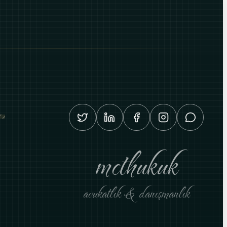
mcthukuk
avukatlık & danışmanlık