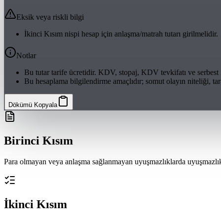
Eksik veya riskli bilgi
İkinci Kısım nispi hesap için anlaşma/matrah tutarı girilmelidir.
Notlar
Bu tutar tarife ücretidir. KDV, stopaj, KDV tevkifatı ve serbes
Bu hesaplama bilgilendirme amaçlıdır; somut olayın niteliği, ta
Dökümü Kopyala
Birinci Kısım
Para olmayan veya anlaşma sağlanmayan uyuşmazlıklarda uyuşmazlık türü
İkinci Kısım