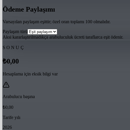
Ödeme Paylaşımı
Varsayılan paylaşım eşittir; özel oran toplamı 100 olmalıdır.
Paylaşım türü
Aksi kararlaştırılmadıkça arabuluculuk ücreti taraflarca eşit ödenir.
SONUÇ
₺0,00
Hesaplama için eksik bilgi var
Arabulucu başına
₺0,00
Tarife yılı
2026