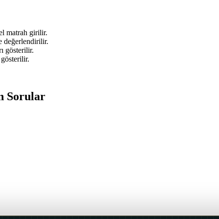
l matrah girilir.
 değerlendirilir.
 gösterilir.
österilir.
n Sorular