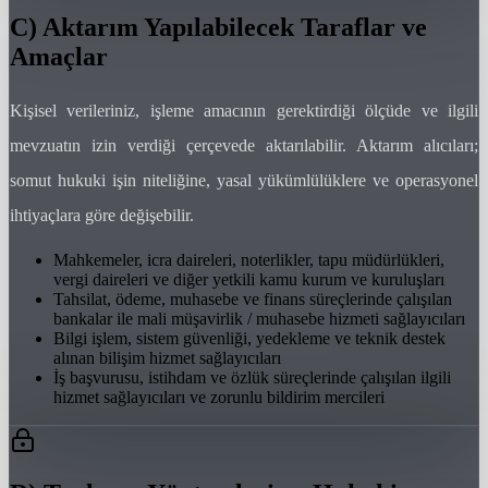
C) Aktarım Yapılabilecek Taraflar ve
Amaçlar
Kişisel verileriniz, işleme amacının gerektirdiği ölçüde ve ilgili
mevzuatın izin verdiği çerçevede aktarılabilir. Aktarım alıcıları;
somut hukuki işin niteliğine, yasal yükümlülüklere ve operasyonel
ihtiyaçlara göre değişebilir.
Mahkemeler, icra daireleri, noterlikler, tapu müdürlükleri,
vergi daireleri ve diğer yetkili kamu kurum ve kuruluşları
Tahsilat, ödeme, muhasebe ve finans süreçlerinde çalışılan
bankalar ile mali müşavirlik / muhasebe hizmeti sağlayıcıları
Bilgi işlem, sistem güvenliği, yedekleme ve teknik destek
alınan bilişim hizmet sağlayıcıları
İş başvurusu, istihdam ve özlük süreçlerinde çalışılan ilgili
hizmet sağlayıcıları ve zorunlu bildirim mercileri