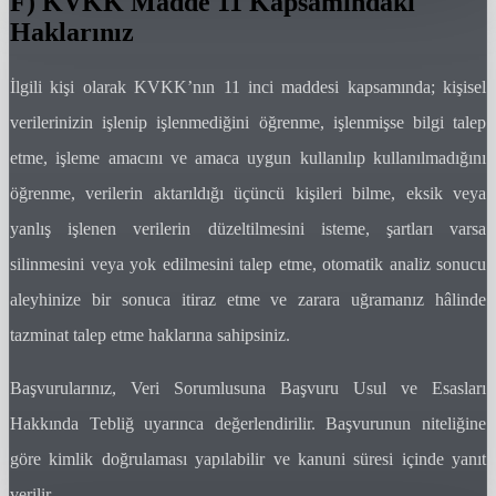
F) KVKK Madde 11 Kapsamındaki
Haklarınız
İlgili kişi olarak KVKK’nın 11 inci maddesi kapsamında; kişisel
verilerinizin işlenip işlenmediğini öğrenme, işlenmişse bilgi talep
etme, işleme amacını ve amaca uygun kullanılıp kullanılmadığını
öğrenme, verilerin aktarıldığı üçüncü kişileri bilme, eksik veya
yanlış işlenen verilerin düzeltilmesini isteme, şartları varsa
silinmesini veya yok edilmesini talep etme, otomatik analiz sonucu
aleyhinize bir sonuca itiraz etme ve zarara uğramanız hâlinde
tazminat talep etme haklarına sahipsiniz.
Başvurularınız, Veri Sorumlusuna Başvuru Usul ve Esasları
Hakkında Tebliğ uyarınca değerlendirilir. Başvurunun niteliğine
göre kimlik doğrulaması yapılabilir ve kanuni süresi içinde yanıt
verilir.