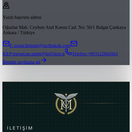
Yazılı başvuru adresi
Oğuzlar Mah. Ceyhun Atuf Kansu Cad. No: 50/1 Balgat Çankaya
Ankara / Türkiye
E-posta
:
iletisim@mcthukuk.com
KEP
:
mesutcan.tarim@hs01kep.tr
Telefon
:
+903122841661
İletişim sayfasına git
İLETİŞİM