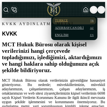
TURKCE
TR
KVKK AYDINLATMA METNI
AZERBAYCAN DILI
AZ
KVKK
ENGLISH
EN
MCT Hukuk Bürosu olarak kişisel
verilerinizi hangi çerçevede
topladığımızı, işlediğimizi, aktardığımızı
ve hangi haklara sahip olduğunuzu açık
şekilde bildiriyoruz.
MCT Hukuk Bürosu olarak verilerinizin güvenliğine hassasiyet
gösteriyoruz. Bu nedenle; müvekkillerimizin, müvekkil
adaylarımızın, çalışanlarımızın, çalışan adaylarımızın, iş
ortaklarımızın ve web sitesi ziyaretçilerimizin kişisel verilerinin 6698
sayılı Kişisel Verilerin Korunması Kanunu ile ilgili ikincil mevzuata
uygun şekilde işlenmesini ve korunmasını önemsiyoruz. Bu
aydınlatma metni, veri sorumlusunun kimliği, işleme amaçları,