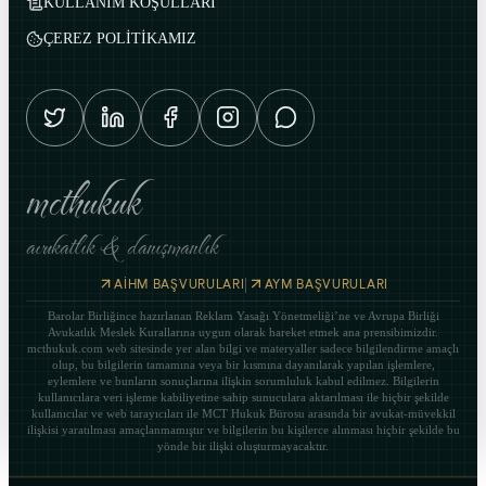
KULLANIM KOŞULLARI
ÇEREZ POLİTİKAMIZ
mcthukuk
avukatlık & danışmanlık
|
AİHM BAŞVURULARI
AYM BAŞVURULARI
Barolar Birliğince hazırlanan Reklam Yasağı Yönetmeliği’ne ve Avrupa Birliği
Avukatlık Meslek Kurallarına uygun olarak hareket etmek ana prensibimizdir.
mcthukuk.com web sitesinde yer alan bilgi ve materyaller sadece bilgilendirme amaçlı
olup, bu bilgilerin tamamına veya bir kısmına dayanılarak yapılan işlemlere,
eylemlere ve bunların sonuçlarına ilişkin sorumluluk kabul edilmez. Bilgilerin
kullanıcılara veri işleme kabiliyetine sahip sunuculara aktarılması ile hiçbir şekilde
kullanıcılar ve web tarayıcıları ile MCT Hukuk Bürosu arasında bir avukat-müvekkil
ilişkisi yaratılması amaçlanmamıştır ve bilgilerin bu kişilerce alınması hiçbir şekilde bu
yönde bir ilişki oluşturmayacaktır.