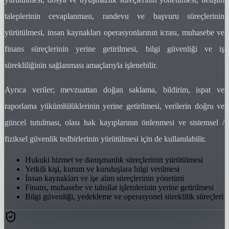
taleplerinin cevaplanması, randevu ve başvuru süreçlerinin
yürütülmesi, insan kaynakları operasyonlarının icrası, muhasebe ve
finans süreçlerinin yerine getirilmesi, bilgi güvenliği ve iş
sürekliliğinin sağlanması amaçlarıyla işlenebilir.
Ayrıca veriler; mevzuattan doğan saklama, bildirim, ispat ve
raporlama yükümlülüklerinin yerine getirilmesi, verilerin doğru ve
güncel tutulması, olası hak kayıplarının önlenmesi ve sistemsel /
fiziksel güvenlik tedbirlerinin yürütülmesi için de kullanılabilir.
Hukuki hizmet ve danışmanlık süreçlerinin yürütülmesi
Yetkili kişi, kurum ve kuruluşlara bilgi verilmesi
İnsan kaynakları ve işe alım süreçlerinin yönetimi
Finans, muhasebe ve tahsilat işlemlerinin yerine getirilmesi
Bilgi güvenliği, yedekleme ve operasyonel süreklilik süreçleri