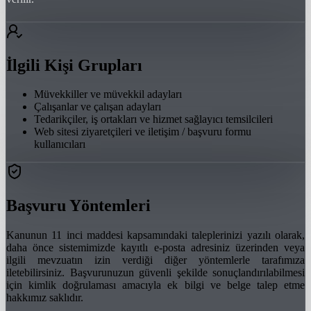
İlgili Kişi Grupları
Müvekkiller ve müvekkil adayları
Çalışanlar ve çalışan adayları
Tedarikçiler, iş ortakları ve hizmet sağlayıcı temsilcileri
Web sitesi ziyaretçileri ve iletişim / başvuru formu
kullanıcıları
Başvuru Yöntemleri
Kanunun 11 inci maddesi kapsamındaki taleplerinizi yazılı olarak,
daha önce sistemimizde kayıtlı e-posta adresiniz üzerinden veya
ilgili mevzuatın izin verdiği diğer yöntemlerle tarafımıza
iletebilirsiniz. Başvurunuzun güvenli şekilde sonuçlandırılabilmesi
için kimlik doğrulaması amacıyla ek bilgi ve belge talep etme
hakkımız saklıdır.