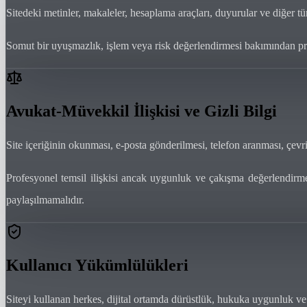
Sitedeki metinler, makaleler, hesaplama araçları, duyurular ve diğer t
Somut bir uyuşmazlık, işlem veya risk değerlendirmesi bakımından pro
Avukat-Müvekkil İlişkisi ve Gizli Bilgi
Site içeriğinin okunması, e-posta gönderilmesi, telefon aranması, çev
Profesyonel temsil ilişkisi ancak uygunluk ve çakışma değerlendirmesi
paylaşılmamalıdır.
Kullanıcı Yükümlülükleri
Siteyi kullanan herkes, dijital ortamda dürüstlük, hukuka uygunluk v