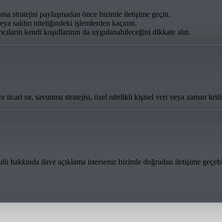
unma stratejisi paylaşmadan önce bizimle iletişime geçin.
ya saldırı niteliğindeki işlemlerden kaçının.
ıcıların kendi koşullarının da uygulanabileceğini dikkate alın.
ticari sır, savunma stratejisi, özel nitelikli kişisel veri veya zaman kri
sulü hakkında ilave açıklama isterseniz bizimle doğrudan iletişime geçebil