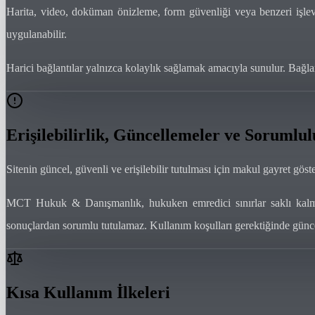
Harita, video, doküman önizleme, form güvenliği veya benzeri işlevlerde
uygulanabilir.
Harici bağlantılar yalnızca kolaylık sağlamak amacıyla sunulur. Bağlan
Erişilebilirlik, Güncellemeler ve Sorumlul
Sitenin güncel, güvenli ve erişilebilir tutulması için makul gayret göst
MCT Hukuk & Danışmanlık, hukuken emredici sınırlar saklı kalmak 
sonuçlardan sorumlu tutulamaz. Kullanım koşulları gerektiğinde günce
Kısa Kullanım İlkeleri