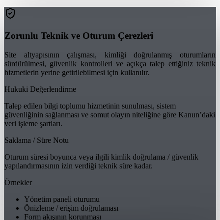
Zorunlu Teknik ve Oturum Çerezleri
Site altyapısının çalışması, kimliği doğrulanmış oturumların
sürdürülmesi, güvenlik kontrolleri ve açıkça talep ettiğiniz teknik
hizmetlerin yerine getirilebilmesi için kullanılır.
Hukuki Değerlendirme
Talep edilen bilgi toplumu hizmetinin sunulması, sistem
güvenliğinin sağlanması ve somut olayın niteliğine göre Kanun’daki
veri işleme şartları.
Saklama / Süre Notu
Oturum süresi boyunca veya ilgili kimlik doğrulama / güvenlik
yapılandırmasının izin verdiği teknik süre kadar.
Örnekler
Yönetim paneli oturumu
Önizleme / erişim doğrulaması
Form akışının korunması