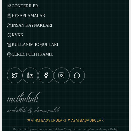
GÖNDERİLER
HESAPLAMALAR
İNSAN KAYNAKLARI
KVKK
KULLANIM KOŞULLARI
ÇEREZ POLİTİKAMIZ
mcthukuk
avukatlık & danışmanlık
|
AİHM BAŞVURULARI
AYM BAŞVURULARI
Barolar Birliğince hazırlanan Reklam Yasağı Yönetmeliği’ne ve Avrupa Birliği