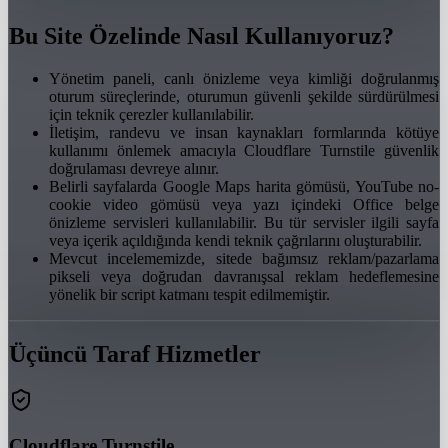
Bu Site Özelinde Nasıl Kullanıyoruz?
Yönetim paneli, canlı önizleme veya kimliği doğrulanmış
oturum süreçlerinde, oturumun güvenli şekilde sürdürülmesi
için teknik çerezler kullanılabilir.
İletişim, randevu ve insan kaynakları formlarında kötüye
kullanımı önlemek amacıyla Cloudflare Turnstile güvenlik
doğrulaması devreye alınır.
Belirli sayfalarda Google Maps harita gömüsü, YouTube no-
cookie video gömüsü veya yazı içindeki Office belge
önizleme servisleri kullanılabilir. Bu tür servisler ilgili sayfa
veya içerik açıldığında kendi teknik çağrılarını oluşturabilir.
Mevcut incelememizde, sitede bağımsız reklam/pazarlama
pikseli veya doğrudan davranışsal reklam hedeflemesine
yönelik bir script katmanı tespit edilmemiştir.
Üçüncü Taraf Hizmetler
Cloudflare Turnstile