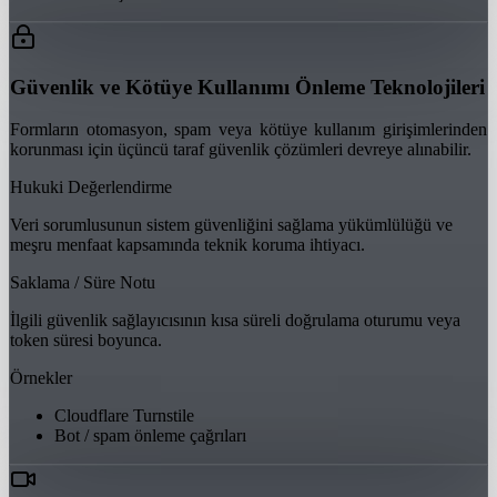
Güvenlik ve Kötüye Kullanımı Önleme Teknolojileri
Formların otomasyon, spam veya kötüye kullanım girişimlerinden
korunması için üçüncü taraf güvenlik çözümleri devreye alınabilir.
Hukuki Değerlendirme
Veri sorumlusunun sistem güvenliğini sağlama yükümlülüğü ve
meşru menfaat kapsamında teknik koruma ihtiyacı.
Saklama / Süre Notu
İlgili güvenlik sağlayıcısının kısa süreli doğrulama oturumu veya
token süresi boyunca.
Örnekler
Cloudflare Turnstile
Bot / spam önleme çağrıları