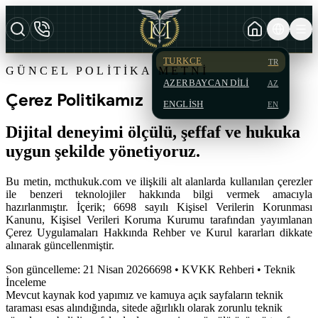
TURKCE
TR
GÜNCEL POLITIKA METNI
AZERBAYCAN DILI
AZ
Çerez Politikamız
ENGLISH
EN
Dijital deneyimi ölçülü, şeffaf ve hukuka
uygun şekilde yönetiyoruz.
Bu metin, mcthukuk.com ve ilişkili alt alanlarda kullanılan çerezler
ile benzeri teknolojiler hakkında bilgi vermek amacıyla
hazırlanmıştır. İçerik; 6698 sayılı Kişisel Verilerin Korunması
Kanunu, Kişisel Verileri Koruma Kurumu tarafından yayımlanan
Çerez Uygulamaları Hakkında Rehber ve Kurul kararları dikkate
alınarak güncellenmiştir.
Son güncelleme
:
21 Nisan 2026
6698 • KVKK Rehberi • Teknik
İnceleme
Mevcut kaynak kod yapımız ve kamuya açık sayfaların teknik
taraması esas alındığında, sitede ağırlıklı olarak zorunlu teknik