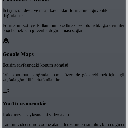
İletişim, randevu ve insan kaynakları formlarında güvenlik
doğrulaması
Formların kötüye kullanımını azaltmak ve otomatik gönderimleri
engellemek için güvenlik doğrulaması sağlar.
Google Maps
İletişim sayfasındaki konum gömüsü
Ofis konumunu doğrudan harita üzerinde gösterebilmek için ilgili
sayfada gömülü harita kullanılır.
YouTube-nocookie
Hakkımızda sayfasındaki video alanı
Tanıtım videosu no-cookie alan adı üzerinden sunulur; buna rağmen