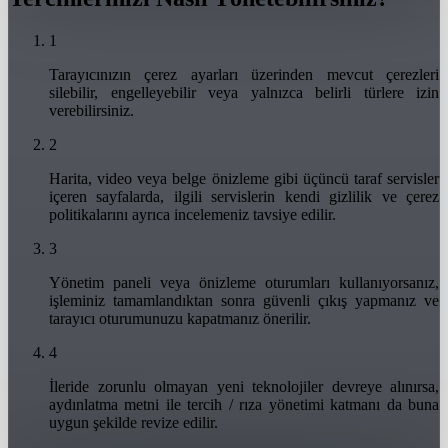
1
Tarayıcınızın çerez ayarları üzerinden mevcut çerezleri
silebilir, engelleyebilir veya yalnızca belirli türlere izin
verebilirsiniz.
2
Harita, video veya belge önizleme gibi üçüncü taraf servisler
içeren sayfalarda, ilgili servislerin kendi gizlilik ve çerez
politikalarını ayrıca incelemeniz tavsiye edilir.
3
Yönetim paneli veya önizleme oturumları kullanıyorsanız,
işleminiz tamamlandıktan sonra güvenli çıkış yapmanız ve
tarayıcı oturumunuzu kapatmanız önerilir.
4
İleride zorunlu olmayan yeni teknolojiler devreye alınırsa,
aydınlatma metni ile tercih / rıza yönetimi katmanı da buna
uygun şekilde revize edilir.