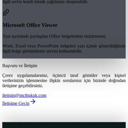
ilgili servis kendi teknik çağrılarını oluşturabilir.
Microsoft Office Viewer
Yazı içerisinde paylaşılan Office belgelerinin önizlenmesi
Word, Excel veya PowerPoint belgeleri yazı içinde gösterildiğinde
ilgili belge görüntüleme servisi kullanılabilir.
Başvuru ve İletişim
Çerez uygulamalarımız, üçüncü taraf gömüler veya kişisel
verilerinizin işlenmesine ilişkin sorularınız için bizimle doğrudan
iletişime geçebilirsiniz.
iletisim@mcthukuk.com
İletişime Geçin