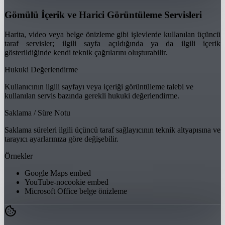
Gömülü İçerik ve Harici Görüntüleme Servisleri
Harita, video veya belge önizleme gibi işlevlerde kullanılan üçüncü
taraf servisler; ilgili sayfa açıldığında ya da ilgili içerik
gösterildiğinde kendi teknik çağrılarını oluşturabilir.
Hukuki Değerlendirme
Kullanıcının ilgili sayfayı veya içeriği görüntüleme talebi ve
kullanılan servis bazında gerekli hukuki değerlendirme.
Saklama / Süre Notu
Saklama süreleri ilgili üçüncü taraf sağlayıcının teknik altyapısına ve
tarayıcı ayarlarınıza göre değişebilir.
Örnekler
Google Maps embed
YouTube-nocookie embed
Microsoft Office belge önizleme