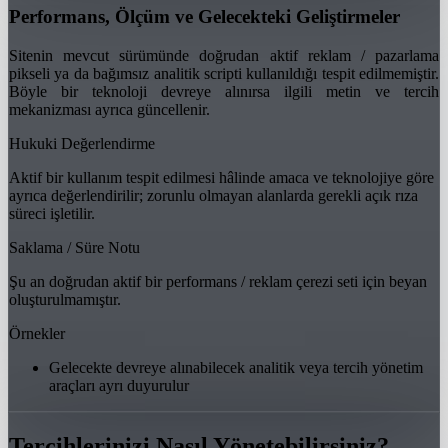
Performans, Ölçüm ve Gelecekteki Geliştirmeler
Sitenin mevcut sürümünde doğrudan aktif reklam / pazarlama
pikseli ya da bağımsız analitik scripti kullanıldığı tespit edilmemiştir.
Böyle bir teknoloji devreye alınırsa ilgili metin ve tercih
mekanizması ayrıca güncellenir.
Hukuki Değerlendirme
Aktif bir kullanım tespit edilmesi hâlinde amaca ve teknolojiye göre
ayrıca değerlendirilir; zorunlu olmayan alanlarda gerekli açık rıza
süreci işletilir.
Saklama / Süre Notu
Şu an doğrudan aktif bir performans / reklam çerezi seti için beyan
oluşturulmamıştır.
Örnekler
Gelecekte devreye alınabilecek analitik veya tercih yönetim
araçları ayrı duyurulur
Tercihlerinizi Nasıl Yönetebilirsiniz?