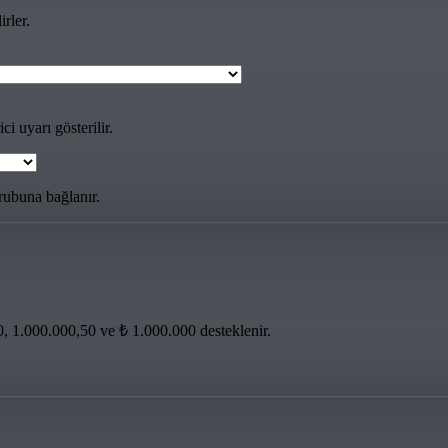
rler.
 uyarı gösterilir.
grubuna bağlanır.
0, 1.000.000,50 ve ₺ 1.000.000 desteklenir.