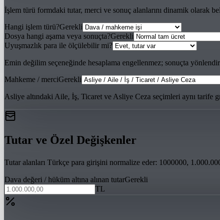
İşlem türü formdaki tutar, merci ve sonuç alanlarını dinamik olarak beli
Hangi işlem türü?
Gerekli
Dosya hangi aşama veya sonuçta?
Gerekli
Uyuşmazlık para ile ölçülebilir mi?
Emin değilim seçeneğinde hesaplama engellenmez; sonuçta yönlendirici
Mahkeme / merci
Gerekli
Asliye altındaki Aile, İş, Ticaret ve Asliye Ceza seçimleri aynı tarife 
Tutar ve Özel Değişkenler
Tutar alanları Türkçe para girişini normalize eder: 1000000, 1.000.00
Dava değeri / hüküm altına alınan tutar
Gerekli
TL