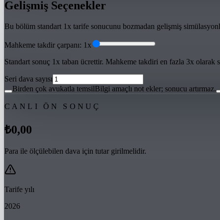
Gelişmiş Seçenekler
Bu bölüm standart 1x tarife sonucunu bozmadan gelişmiş simülasyonlar
Mahkeme takdir çarpanı: 1x
Standart sonuç 1x taban ücrettir. Mahkeme takdiri en fazla 3x olarak si
Seri dava sayısı
Birden çok avukatla temsil
Bilgi amaçlı not ekler; sonucu artırmaz.
CANLI ÖN SONUÇ
₺0,00
Para ile ölçülebilen dava için tutar girilmelidir.
Tarife yılı
2026