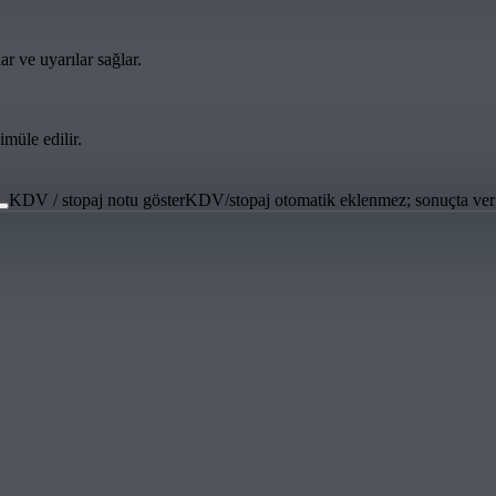
 ve uyarılar sağlar.
müle edilir.
KDV / stopaj notu göster
KDV/stopaj otomatik eklenmez; sonuçta vergi 