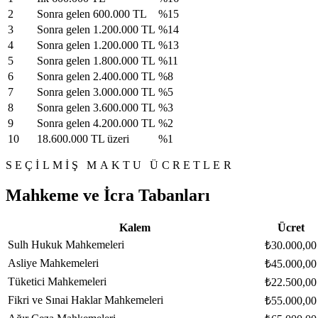
2
Sonra gelen 600.000 TL
%15
3
Sonra gelen 1.200.000 TL
%14
4
Sonra gelen 1.200.000 TL
%13
5
Sonra gelen 1.800.000 TL
%11
6
Sonra gelen 2.400.000 TL
%8
7
Sonra gelen 3.000.000 TL
%5
8
Sonra gelen 3.600.000 TL
%3
9
Sonra gelen 4.200.000 TL
%2
10
18.600.000 TL üzeri
%1
SEÇILMIŞ MAKTU ÜCRETLER
Mahkeme ve İcra Tabanları
Kalem
Ücret
Sulh Hukuk Mahkemeleri
₺30.000,00
Asliye Mahkemeleri
₺45.000,00
Tüketici Mahkemeleri
₺22.500,00
Fikri ve Sınai Haklar Mahkemeleri
₺55.000,00