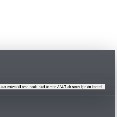
ukat-müvekkil arasındaki akdi ücretin AAÜT alt sınırı için ön kontrol.