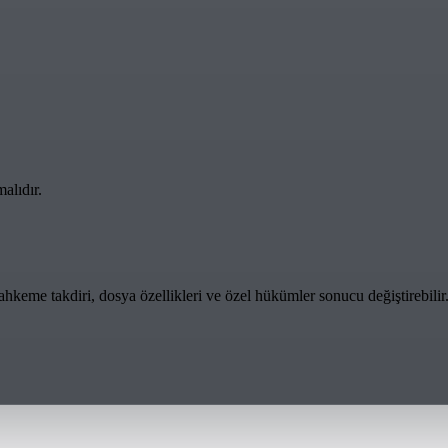
alıdır.
keme takdiri, dosya özellikleri ve özel hükümler sonucu değiştirebilir