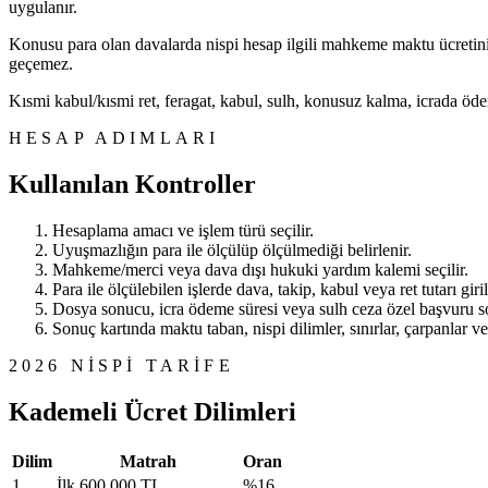
uygulanır.
Konusu para olan davalarda nispi hesap ilgili mahkeme maktu ücretinin
geçemez.
Kısmi kabul/kısmi ret, feragat, kabul, sulh, konusuz kalma, icrada öde
HESAP ADIMLARI
Kullanılan Kontroller
Hesaplama amacı ve işlem türü seçilir.
Uyuşmazlığın para ile ölçülüp ölçülmediği belirlenir.
Mahkeme/merci veya dava dışı hukuki yardım kalemi seçilir.
Para ile ölçülebilen işlerde dava, takip, kabul veya ret tutarı giril
Dosya sonucu, icra ödeme süresi veya sulh ceza özel başvuru so
Sonuç kartında maktu taban, nispi dilimler, sınırlar, çarpanlar ve
2026 NISPI TARIFE
Kademeli Ücret Dilimleri
Dilim
Matrah
Oran
1
İlk 600.000 TL
%16