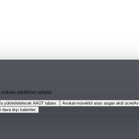
hukuki niteliklere sahiptir.
a yükletilebilecek AAÜT tabanı.
Avukat-müvekkil arası asgari akdi ücret
Av
i dava dışı kalemler.