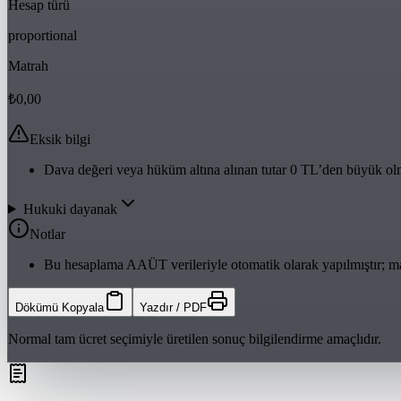
Hesap türü
proportional
Matrah
₺0,00
Eksik bilgi
Dava değeri veya hüküm altına alınan tutar 0 TL’den büyük olm
Hukuki dayanak
Notlar
Bu hesaplama AAÜT verileriyle otomatik olarak yapılmıştır; mah
Dökümü Kopyala
Yazdır / PDF
Normal tam ücret seçimiyle üretilen sonuç bilgilendirme amaçlıdır.