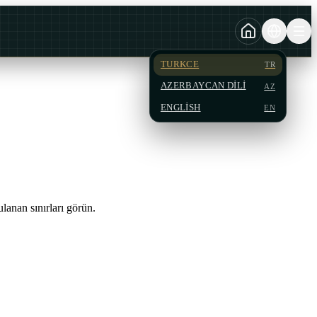
TURKCE
TR
AZERBAYCAN DILI
AZ
ENGLISH
EN
lanan sınırları görün.