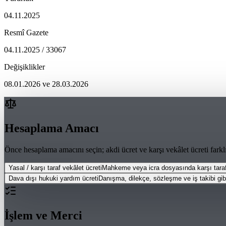
04.11.2025
Resmî Gazete
04.11.2025 / 33067
Değişiklikler
08.01.2026 ve 28.03.2026
Hesaplama Amacı
Önce hesaplama amacını seçin; akdi ücret ve karşı vekâlet ücreti farklı 
Yasal / karşı taraf vekâlet ücreti
Mahkeme veya icra dosyasında karşı taraf
Dava dışı hukuki yardım ücreti
Danışma, dilekçe, sözleşme ve iş takibi gib
İşlem ve Merci