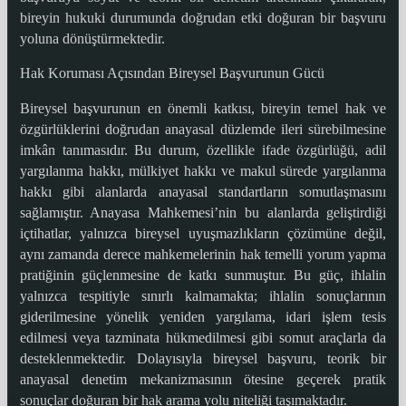
bireyin hukuki durumunda doğrudan etki doğuran bir başvuru
yoluna dönüştürmektedir.
Hak Koruması Açısından Bireysel Başvurunun Gücü
Bireysel başvurunun en önemli katkısı, bireyin temel hak ve
özgürlüklerini doğrudan anayasal düzlemde ileri sürebilmesine
imkân tanımasıdır. Bu durum, özellikle ifade özgürlüğü, adil
yargılanma hakkı, mülkiyet hakkı ve makul sürede yargılanma
hakkı gibi alanlarda anayasal standartların somutlaşmasını
sağlamıştır. Anayasa Mahkemesi’nin bu alanlarda geliştirdiği
içtihatlar, yalnızca bireysel uyuşmazlıkların çözümüne değil,
aynı zamanda derece mahkemelerinin hak temelli yorum yapma
pratiğinin güçlenmesine de katkı sunmuştur. Bu güç, ihlalin
yalnızca tespitiyle sınırlı kalmamakta; ihlalin sonuçlarının
giderilmesine yönelik yeniden yargılama, idari işlem tesis
edilmesi veya tazminata hükmedilmesi gibi somut araçlarla da
desteklenmektedir. Dolayısıyla bireysel başvuru, teorik bir
anayasal denetim mekanizmasının ötesine geçerek pratik
sonuçlar doğuran bir hak arama yolu niteliği taşımaktadır.