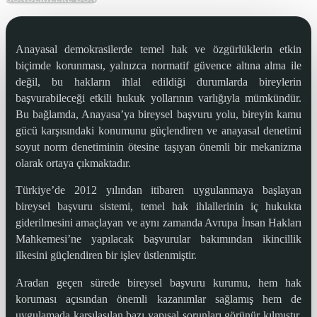
Anayasal demokrasilerde temel hak ve özgürlüklerin etkin
biçimde korunması, yalnızca normatif güvence altına alma ile
değil, bu hakların ihlal edildiği durumlarda bireylerin
başvurabileceği etkili hukuk yollarının varlığıyla mümkündür.
Bu bağlamda, Anayasa’ya bireysel başvuru yolu, bireyin kamu
gücü karşısındaki konumunu güçlendiren ve anayasal denetimi
soyut norm denetiminin ötesine taşıyan önemli bir mekanizma
olarak ortaya çıkmaktadır.
Türkiye’de 2012 yılından itibaren uygulanmaya başlayan
bireysel başvuru sistemi, temel hak ihlallerinin iç hukukta
giderilmesini amaçlayan ve aynı zamanda Avrupa İnsan Hakları
Mahkemesi’ne yapılacak başvurular bakımından ikincillik
ilkesini güçlendiren bir işlev üstlenmiştir.
Aradan geçen sürede bireysel başvuru kurumu, hem hak
koruması açısından önemli kazanımlar sağlamış hem de
uygulamada karşılaşılan bazı yapısal sorunları görünür kılmıştır.