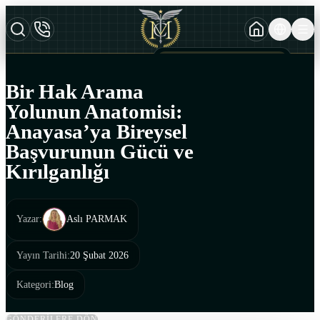
TURKCE
TR
AZERBAYCAN DILI
AZ
Bir Hak Arama
ENGLISH
Yolunun Anatomisi:
EN
Anayasa’ya Bireysel
Başvurunun Gücü ve
Kırılganlığı
Yazar
:
Aslı PARMAK
Yayın Tarihi
:
20 Şubat 2026
Kategori
:
Blog
GÖNDERİLERE DÖN