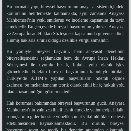
Bu normatif yapı, bireysel başvurunun anayasal sistem içindeki
konumunu belirlemekle kalmamakta; aynı zamanda Anayasa
Mahkemesi’nin yetki sınırlarını ve inceleme kapsamını da tayin
etmektedir. Bu çerçevede bireysel başvurunun yalnızca Anayasa
ve Avrupa İnsan Hakları Sözleşmesi kapsamında güvence altına
alınmış haklarla sınırlı olduğu özellikle vurgulanmalıdır.
Bu yönüyle bireysel başvuru, hem anayasal denetimin
bireyselleşmesini sağlamakta hem de Avrupa İnsan Hakları
Sözleşmesi ile uyumlu bir iç hukuk yolu olarak işlev
görmektedir. Nitekim bireysel başvurunun kabulüyle birlikte,
Türkiye’de AİHM’e yapılan başvuruların önemli ölçüde
azalması, bu mekanizmanın teorik olarak etkili bir iç hukuk yolu
olarak tasarlandığını göstermektedir.
Hak koruması bakımından bireysel başvurunun gücü, Anayasa
Mahkemesi’nin yalnızca ihlali tespit etmekle yetinmeyip, ihlalin
sonuçlarının giderilmesine yönelik somut yükümlülükler de tesis
edebilmesinden kaynaklanmaktadır. Bu durum, bireysel
başvuruyu soyut ve teorik bir denetim aracından çıkararak,