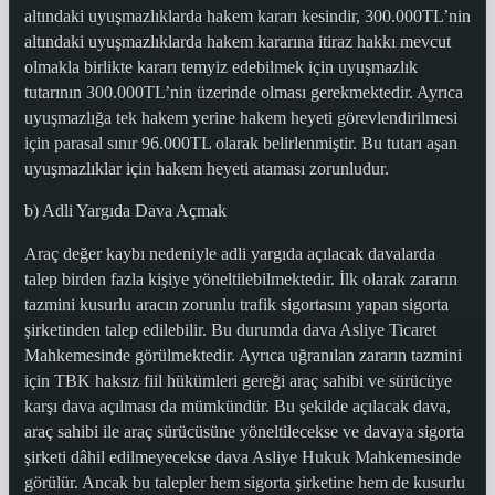
altındaki uyuşmazlıklarda hakem kararı kesindir, 300.000TL’nin
altındaki uyuşmazlıklarda hakem kararına itiraz hakkı mevcut
olmakla birlikte kararı temyiz edebilmek için uyuşmazlık
tutarının 300.000TL’nin üzerinde olması gerekmektedir. Ayrıca
uyuşmazlığa tek hakem yerine hakem heyeti görevlendirilmesi
için parasal sınır 96.000TL olarak belirlenmiştir. Bu tutarı aşan
uyuşmazlıklar için hakem heyeti ataması zorunludur.
b) Adli Yargıda Dava Açmak
Araç değer kaybı nedeniyle adli yargıda açılacak davalarda
talep birden fazla kişiye yöneltilebilmektedir. İlk olarak zararın
tazmini kusurlu aracın zorunlu trafik sigortasını yapan sigorta
şirketinden talep edilebilir. Bu durumda dava Asliye Ticaret
Mahkemesinde görülmektedir. Ayrıca uğranılan zararın tazmini
için TBK haksız fiil hükümleri gereği araç sahibi ve sürücüye
karşı dava açılması da mümkündür. Bu şekilde açılacak dava,
araç sahibi ile araç sürücüsüne yöneltilecekse ve davaya sigorta
şirketi dâhil edilmeyecekse dava Asliye Hukuk Mahkemesinde
görülür. Ancak bu talepler hem sigorta şirketine hem de kusurlu