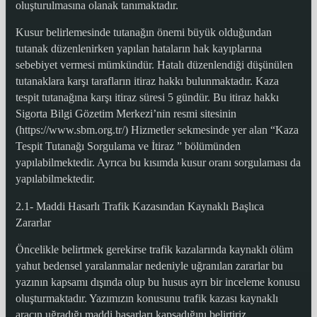
oluşturulmasına olanak tanımaktadır.
Kusur belirlemesinde tutanağın önemi büyük olduğundan
tutanak düzenlenirken yapılan hataların hak kayıplarına
sebebiyet vermesi mümkündür. Hatalı düzenlendiği düşünülen
tutanaklara karşı tarafların itiraz hakkı bulunmaktadır. Kaza
tespit tutanağına karşı itiraz süresi 5 gündür. Bu itiraz hakkı
Sigorta Bilgi Gözetim Merkezi’nin resmi sitesinin
(https://www.sbm.org.tr/) Hizmetler sekmesinde yer alan “Kaza
Tespit Tutanağı Sorgulama ve İtiraz ” bölümünden
yapılabilmektedir. Ayrıca bu kısımda kusur oranı sorgulaması da
yapılabilmektedir.
2.1- Maddi Hasarlı Trafik Kazasından Kaynaklı Başlıca
Zararlar
Öncelikle belirtmek gerekirse trafik kazalarında kaynaklı ölüm
yahut bedensel yaralanmalar nedeniyle uğranılan zararlar bu
yazının kapsamı dışında olup bu husus ayrı bir inceleme konusu
oluşturmaktadır. Yazımızın konusunu trafik kazası kaynaklı
aracın uğradığı maddi hasarları kapsadığını belirtiriz.