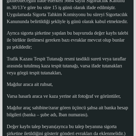
gidilebileceğini ifade ederken 5684 sayılı Sigortacılık Kanunu
m.30/13’e göre bu süre 15 iş günü olarak ifade edilmiştir.
Uygulamada Sigorta Tahkim Komisyonu bu süreyi Sigortacılık
Kanununda belirtildiği şekliyle iş günü olarak kabul etmektedir.
Ayrıca sigorta şirketine yapılan bu başvuruda değer kaybı talebi
ile birlikte iletilmesi gereken bazı evraklar mevcut olup bunlar
şu şekildedir;
Trafik Kazası Tespit Tutanağı resmi tasdikli sureti veya taraflar
arasında tutulmuş kaza tespit tutanağı, varsa ifade tutanakları
veya görgü tespit tutanakları,
Mağdur araca ait ruhsat,
Varsa hasarlı araca ve kaza yerine ait fotoğraf ve görüntüler,
Mağdur araç sahibine/zarar gören üçüncü şahsa ait banka hesap
bilgileri (banka – şube adı, Iban numarası).
Değer kaybı talep beyanı(ayrıca bu talep beyanına sigorta
şirketine iletildiğini gösterir gönderi evrakları da eklenmelidir.)