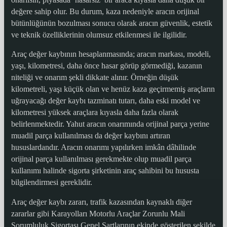
değere sahip olur. Bu durum, kaza nedeniyle aracın orijinal
bütünlüğünün bozulması sonucu olarak aracın güvenlik, estetik
ve teknik özelliklerinin olumsuz etkilenmesi ile ilgilidir.
Araç değer kaybının hesaplanmasında; aracın markası, modeli,
yaşı, kilometresi, daha önce hasar görüp görmediği, kazanın
niteliği ve onarım şekli dikkate alınır. Örneğin düşük
kilometreli, yaşı küçük olan ve henüz kaza geçirmemiş araçların
uğrayacağı değer kaybı tazminatı tutarı, daha eski model ve
kilometresi yüksek araçlara kıyasla daha fazla olarak
belirlenmektedir. Yahut aracın onarımında orijinal parça yerine
muadil parça kullanılması da değer kaybını artıran
hususlardandır. Aracın onarımı yapılırken imkân dâhilinde
orijinal parça kullanılması gerekmekte olup muadil parça
kullanımı halinde sigorta şirketinin araç sahibini bu hususta
bilgilendirmesi gereklidir.
Araç değer kaybı zararı, trafik kazasından kaynaklı diğer
zararlar gibi Karayolları Motorlu Araçlar Zorunlu Mali
Sorumluluk Sigortası Genel Şartlarının ekinde gösterilen şekilde