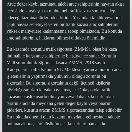
Araç değer kaybı tazminatı talebi araç sahiplerinin hayatın akışı
içerisinde karşılaşması muhtemel trafik kazası sonucu talep
edeceği tazminat türlerinden biridir. Yaşanılan küçük veya orta
çaplı hasara sebebiyet veren bir trafik kazası araç sahiplerinin
yüksek maliyetlere katlanmasına sebep olmaktadır. Bu konuda
araç sahiplerinin, haklarını bilmesi oldukça önemlidir.
Bu kasamda zorunlu trafik sigortası (ZMMS), olası bir kaza
ihtimaline karşı araç sahiplerine bir güvence sunar. Zorunlu
Mali sorumluluk Sigortası kısaca ZMMS, 2918 sayılı
Karayolları Trafik Kanunu 91. Maddesi uyarınca motorlu araç
işletenlerinin yaptırmakla yükümlü olduğu zorunlu bir
sigortadır. Bu sigorta, sigortalının değil, üçüncü kişilerin
uğradığı zararları karşılamayı amaçlar. Dolayısıyla trafik
kazasında asli kusurlu olmayan veya daha az kusurlu olan
tarafın aracında meydana gelen değer kaybı veya onarım
giderleri, kusurlu aracın ZMMS sigortacısından talep edilebilir.
Bu noktada önemli olan kazanın meydana gelmesinde talepte
bulunacak araç sürücüsünün asli kusurlu olmamasıdır.