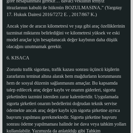
göre hesaplanması gerekir… davacı vekilinin temyiz
itirazlarının kabulü ile hükmün BOZULMASINA,” (Yargıtay
17. Hukuk Dairesi 2016/7272 E. , 2017/867 K.)
Ancak yine de aracın kilometresi ve yaşı gibi araç özelliklerinin
tazminat miktarını belirlediğini ve kilometresi yüksek ve eski
model araçlar için hesaplanacak değer kaybının daha düşük
olacağını unutmamak gerekir.
6. KISACA
Zorunlu trafik sigortası, trafik kazası sonrası üçüncü kişilerin
zararlarını teminat altına alarak hem mağdurların korunmasını
hem de sosyal düzenin sağlanmasını amaçlar. Bu kapsamda
talep edilecek araç değer kaybı ve onarım giderleri, sigorta
şirketinden tazmini istenilen zarar kalemleridir. Uygulamada
sigorta şirketleri onarım bedellerini doğrudan teknik servise
ödemekte ancak araç değer kaybı için sigorta şirketine ayrıca
başvuru yapılması gerekmektedir. Sigorta şirketine başvuru
sonrası ödeme yapılmaması halinde ise dava veya tahkim yolları
kullanılabilir. Yazımızda da anlatıldığı gibi Tahkim