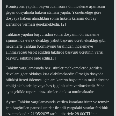
Komisyona yapılan başvurudan sonra ön inceleme aşamasını
geçen dosyalarda hakem ataması yapılır. Yönetmeliğe göre
dosyaya hakem atandıktan sonra hakem kararını dört ay
içerisinde vermesi gerekmektedir. [2]
Tahkime yapılan başvurudan sonra dosyanın ön inceleme
aşamasında evrak eksikliği yahut başvuru ücreti eksikliği gibi
nedenlerle Tahkim Komisyonu tarafından incelemeye
alınmayacağı tespit edildiği takdirde başvuru ücretinin yarısı
başvuru sahibine iade edilir.[3]
Tahkim yargılamasında bazı süreler mahkemelerde görülen
davalara göre oldukça kısa olabilmektedir. Örneğin dosyada
bilirkişi ücreti ödemesi için ara kararın başvuranın mail adresine
tebliği akabinde üç veya beş iş günü süre verilmektedir. Yine
aynı şekilde rapora itiraz süreleri de kısa tutulmaktadır.
Ayrıca Tahkim yargılamasında verilen kararlara itiraz ve temyiz
için öngörülen parasal sınırlar ile adli yargıdaki sınırlar farklılık
arz etmektedir. 21/05/2025 tarihi itibariyle 28.000TL’nin