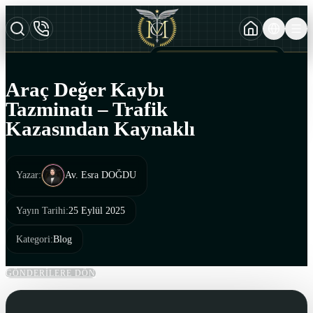
TURKCE
TR
AZERBAYCAN DILI
AZ
Araç Değer Kaybı
ENGLISH
Tazminatı – Trafik
EN
Kazasından Kaynaklı
Yazar
:
Av. Esra DOĞDU
Yayın Tarihi
:
25 Eylül 2025
Kategori
:
Blog
GÖNDERİLERE DÖN