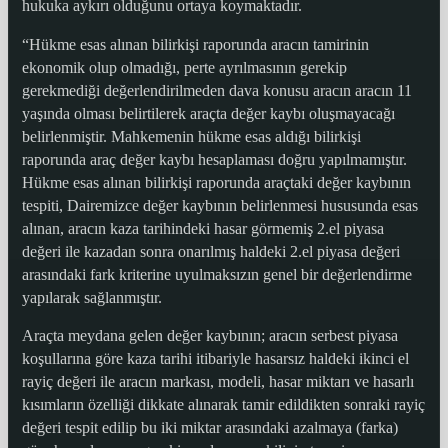
hukuka aykırı olduğunu ortaya koymaktadır.
“Hükme esas alınan bilirkişi raporunda aracın tamirinin
ekonomik olup olmadığı, perte ayrılmasının gerekip
gerekmediği değerlendirilmeden dava konusu aracın aracın 11
yaşında olması belirtilerek araçta değer kaybı oluşmayacağı
belirlenmiştir. Mahkemenin hükme esas aldığı bilirkişi
raporunda araç değer kaybı hesaplaması doğru yapılmamıştır.
Hükme esas alınan bilirkişi raporunda araçtaki değer kaybının
tespiti, Dairemizce değer kaybının belirlenmesi hususunda esas
alınan, aracın kaza tarihindeki hasar görmemiş 2.el piyasa
değeri ile kazadan sonra onarılmış haldeki 2.el piyasa değeri
arasındaki fark kriterine uyulmaksızın genel bir değerlendirme
yapılarak sağlanmıştır.
Araçta meydana gelen değer kaybının; aracın serbest piyasa
koşullarına göre kaza tarihi itibariyle hasarsız haldeki ikinci el
rayiç değeri ile aracın markası, modeli, hasar miktarı ve hasarlı
kısımların özelliği dikkate alınarak tamir edildikten sonraki rayiç
değeri tespit edilip bu iki miktar arasındaki azalmaya (farka)