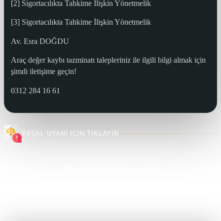
[2] Sigortacılıkta Tahkime İlişkin Yönetmelik
[3] Sigortacılıkta Tahkime İlişkin Yönetmelik
Av. Esra DOĞDU
Araç değer kaybı tazminatı talepleriniz ile ilgili bilgi almak için
şimdi iletişime geçin!
0312 284 16 61
YASAL UYARI İÇİN TIKLAYIN
BU İÇERİĞİ PAYLAŞIN