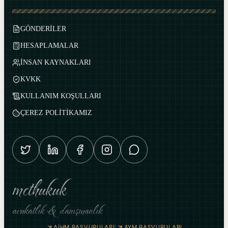
GÖNDERİLER
HESAPLAMALAR
İNSAN KAYNAKLARI
KVKK
KULLANIM KOŞULLARI
ÇEREZ POLİTİKAMIZ
mcthukuk
avukatlık & danışmanlık
|
AİHM BAŞVURULARI
AYM BAŞVURULARI