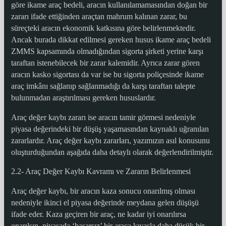
göre ikame araç bedeli, aracın kullanılamamasından doğan bir
zararı ifade ettiğinden araçtan mahrum kalınan zarar, bu
süreçteki aracın ekonomik katkısına göre belirlenmektedir.
Ancak burada dikkat edilmesi gereken husus ikame araç bedeli
ZMMS kapsamında olmadığından sigorta şirketi yerine karşı
taraftan istenebilecek bir zarar kalemidir. Ayrıca zarar gören
aracın kasko sigortası da var ise bu sigorta poliçesinde ikame
araç imkânı sağlanıp sağlanmadığı da karşı taraftan talepte
bulunmadan araştırılması gereken hususlardır.
Araç değer kaybı zararı ise aracın tamir görmesi nedeniyle
piyasa değerindeki bir düşüş yaşamasından kaynaklı uğranılan
zararlardır. Araç değer kaybı zararları, yazımızın asıl konusunu
oluşturduğundan aşağıda daha detaylı olarak değerlendirilmiştir.
2.2- Araç Değer Kaybı Kavramı ve Zararın Belirlenmesi
Araç değer kaybı, bir aracın kaza sonucu onarılmış olması
nedeniyle ikinci el piyasa değerinde meydana gelen düşüşü
ifade eder. Kaza geçiren bir araç, ne kadar iyi onarılırsa
onarılsın, piyasada ‘hasarsız’ bir araca kıyasla daha düşük bir