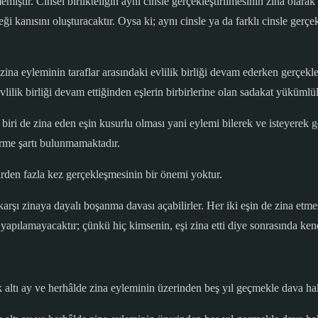
memiştir. Cinsel birlikteliğin aynı cinsle gerçekleştirilmesinin zina olar
i kanısını oluşturacaktır. Oysa ki; aynı cinsle ya da farklı cinsle gerçek
ina eyleminin taraflar arasındaki evlilik birliği devam ederken gerçekle
vlilik birliği devam ettiğinden eşlerin birbirlerine olan sadakat yüküml
biri de zina eden eşin kusurlu olması yani eylemi bilerek ve isteyerek g
tirme şartı bulunmamaktadır.
irden fazla kez gerçekleşmesinin bir önemi yoktur.
 karşı zinaya dayalı boşanma davası açabilirler. Her iki eşin de zina etm
yapılamayacaktır; çünkü hiç kimsenin, eşi zina etti diye sonrasında ke
ltı ay ve herhâlde zina eyleminin üzerinden beş yıl geçmekle dava ha