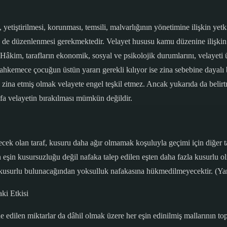
 yetiştirilmesi, korunması, temsili, malvarlığının yönetimine ilişkin ye
n de düzenlenmesi gerekmektedir. Velayet hususu kamu düzenine ilişkin
 Hâkim, tarafların ekonomik, sosyal ve psikolojik durumlarını, velayeti 
kemece çocuğun üstün yararı gerekli kılıyor ise zina sebebine dayalı b
a zina etmiş olmak velayete engel teşkil etmez. Ancak yukarıda da belir
fa velayetin bırakılması mümkün değildir.
 olan taraf, kusuru daha ağır olmamak koşuluyla geçimi için diğer tar
en eşin kusursuzluğu değil nafaka talep edilen eşten daha fazla kusurlu o
ha kusurlu bulunacağından yoksulluk nafakasına hükmedilmeyecektir. (Y
ki Etkisi
dilen miktarlar da dâhil olmak üzere her eşin edinilmiş mallarının topl