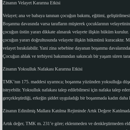
Zinanın Velayet Kararına Etkisi
Velayet; ana ve babaya tanınan çocuğun bakımı, eğitimi, geliştirilmesi,
Boşanma davasında varsa tarafların müşterek çocuklarının velayetini
çocuğun üstün yararı dikkate alınarak velayete ilişkin hüküm kurulur.
çocuğun yararı doğrultusunda velayete ilişkin hükmünü kuracaktır. Mah
velayet bırakılabilir. Yani zina sebebine dayanan boşanma davalarınd
Çocuğun ahlak ve terbiyesi bakımından sakıncalı bir yaşam süren tara
Zinanın Yoksulluk Nafakası Kararına Etkisi
TMK’nın 175. maddesi uyarınca; boşanma yüzünden yoksulluğa düşecek
isteyebilir. Yoksulluk nafakası talep edilebilmesi için nafaka talep ed
gerçekleştirdiği, erkeğin şiddet uyguladığı bir boşanmada kadın da
Zinanın Edinilmiş Mallara Katılma Rejiminde Artık Değere Katılmada
Artık değer, TMK m. 231’e göre; eklenmeden ve denkleştirmeden elde e