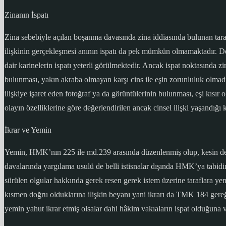
Zinanın İspatı
Zina sebebiyle açılan boşanma davasında zina iddiasında bulunan taraf,
ilişkinin gerçekleşmesi anının ispatı da pek mümkün olmamaktadır. Dolay
dair karinelerin ispatı yeterli görülmektedir. Ancak ispat noktasında zi
bulunması, yakın akraba olmayan karşı cins ile eşin zorunluluk olmadığ
ilişkiye işaret eden fotoğraf ya da görüntülerinin bulunması, eşi kısır
olayın özelliklerine göre değerlendirilen ancak cinsel ilişki yaşandığı
İkrar ve Yemin
Yemin, HMK’nın 225 ile md.239 arasında düzenlenmiş olup, kesin delill
davalarında yargılama usulü de belli istisnalar dışında HMK’ya tabidi
sürülen olgular hakkında gerek resen gerek istem üzerine taraflara ye
kısmen doğru olduklarına ilişkin beyanı yani ikrarı da TMK 184 gere
yemin yahut ikrar etmiş olsalar dahi hâkim vakıaların ispat olduğuna 