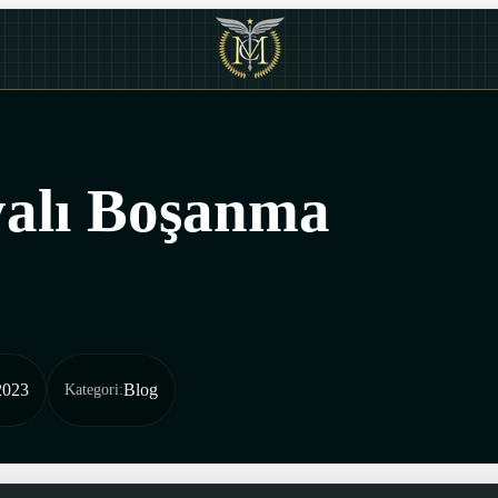
yalı Boşanma
2023
Blog
Kategori
: