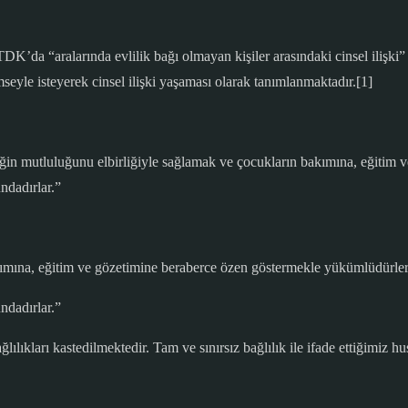
da “aralarında evlilik bağı olmayan kişiler arasındaki cinsel ilişki”
imseyle isteyerek cinsel ilişki yaşaması olarak tanımlanmaktadır.[1]
irliğin mutluluğunu elbirliğiyle sağlamak ve çocukların bakımına, eğiti
ndadırlar.”
akımına, eğitim ve gözetimine beraberce özen göstermekle yükümlüdürler
ndadırlar.”
ğlılıkları kastedilmektedir. Tam ve sınırsız bağlılık ile ifade ettiğim