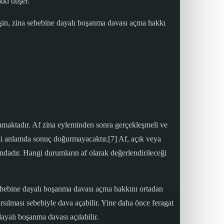
kkı düşer.”
şin, zina sebebine dayalı boşanma davası açma hakkı
mamaktadır. Af zina eyleminden sonra gerçekleşmeli ve
uki anlamda sonuç doğurmayacaktır.[7] Af, açık veya
mındadır. Hangi durumların af olarak değerlendirileceği
 sebebine dayalı boşanma davası açma hakkını ortadan
sarsılması sebebiyle dava açabilir. Yine daha önce feragat
ayalı boşanma davası açılabilir.