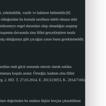
tki, yükümlülük, vazife ve hakların bütünüdür.[8]
 olduğundan bu konuda tarafların talebi olmasa dahi
üstlenmeye engel durumları olup olmadığını araştırıp
oşanma davasında zina fiilini gerçekleştiren tarafa
tmiş olduğumuz gibi çocuğun yararı bunu gerektirmelidir.
aftan mali gücü oranında süresiz olarak nafaka
lmaması koşulu aranır. Örneğin; kadının zina fiilini
arg. 2. HD. T. 27.03.2014, E. 2013/23053, K. 2014/7166)
am değerinden bu mallara ilişkin borçlar çıkarıldıktan