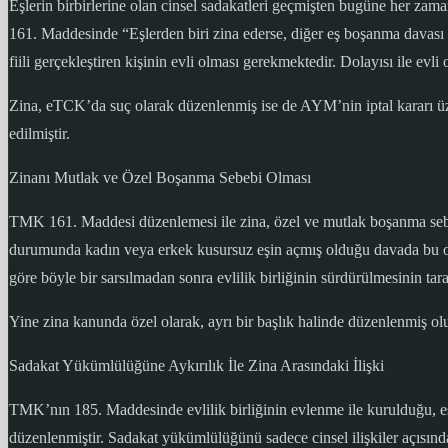
Eşlerin birbirlerine olan cinsel sadakatleri geçmişten bugüne her za
161. Maddesinde “Eşlerden biri zina ederse, diğer eş boşanma davası a
fiili gerçekleştiren kişinin evli olması gerekmektedir. Dolayısı ile e
Zina, eTCK’da suç olarak düzenlenmiş ise de AYM’nin iptal kararı ü
edilmiştir.
Zinanı Mutlak ve Özel Boşanma Sebebi Olması
TMK 161. Maddesi düzenlemesi ile zina, özel ve mutlak boşanma sebep
durumunda kadın veya erkek kusursuz eşin açmış olduğu davada bu olayın
göre böyle bir sarsılmadan sonra evlilik birliğinin sürdürülmesinin tar
Yine zina kanunda özel olarak, ayrı bir başlık halinde düzenlenmiş olu
Sadakat Yükümlülüğüne Aykırılık İle Zina Arasındaki İlişki
TMK’nın 185. Maddesinde evlilik birliğinin evlenme ile kurulduğu, eş
düzenlenmiştir. Sadakat yükümlülüğünü sadece cinsel ilişkiler açısınd