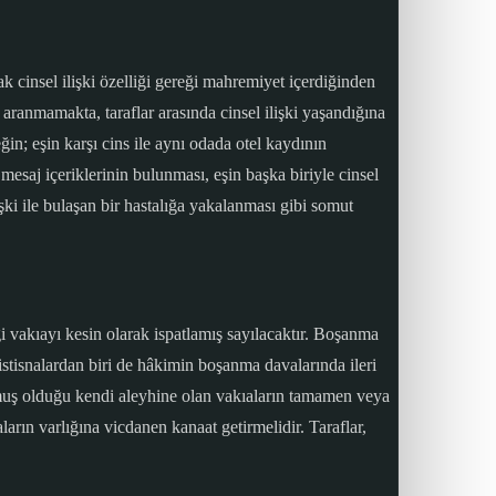
k cinsel ilişki özelliği gereği mahremiyet içerdiğinden
 aranmamakta, taraflar arasında cinsel ilişki yaşandığına
ğin; eşin karşı cins ile aynı odada otel kaydının
mesaj içeriklerinin bulunması, eşin başka biriyle cinsel
işki ile bulaşan bir hastalığa yakalanması gibi somut
 vakıayı kesin olarak ispatlamış sayılacaktır. Boşanma
stisnalardan biri de hâkimin boşanma davalarında ileri
unmuş olduğu kendi aleyhine olan vakıaların tamamen veya
ın varlığına vicdanen kanaat getirmelidir. Taraflar,