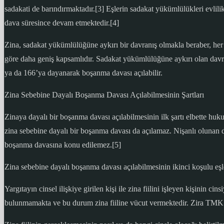
sadakati de barındırmaktadır.[3] Eşlerin sadakat yükümlülükleri evlil
dava süresince devam etmektedir.[4]
Zina, sadakat yükümlülüğüne aykırı bir davranış olmakla beraber, he
göre daha geniş kapsamlıdır. Sadakat yükümlülüğüne aykırı olan davr
ya da 166’ya dayanarak boşanma davası açılabilir.
Zina Sebebine Dayalı Boşanma Davası Açılabilmesinin Şartları
Zinaya dayalı bir boşanma davası açılabilmesinin ilk şartı elbette huk
zina sebebine dayalı bir boşanma davası da açılamaz. Nişanlı olunan döne
boşanma davasına konu edilemez.[5]
Zina sebebine dayalı boşanma davası açılabilmesinin ikinci koşulu eşle
Yargıtayın cinsel ilişkiye girilen kişi ile zina fiilini işleyen kişinin
bulunmamakta ve bu durum zina fiiline vücut vermektedir. Zira TMK 16