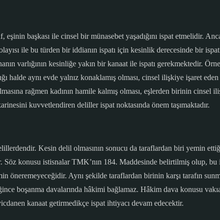
 eşinin başkası ile cinsel bir münasebet yaşadığını ispat etmelidir. Anca
ısı ile bu türden bir iddianın ispatı için kesinlik derecesinde bir ispat
nanın varlığının kesinliğe yakın bir kanaat ile ispatı gerekmektedir. Örne
ı halde aynı evde yalnız konaklamış olması, cinsel ilişkiye işaret eden 
 olmasına rağmen kadının hamile kalmış olması, eşlerden birinin cinsel il
 karinesini kuvvetlendiren deliller ispat noktasında önem taşımaktadır.
erdendir. Kesin delil olmasının sonucu da taraflardan biri yemin ettiği
r. Söz konusu istisnalar TMK’nın 184. Maddesinde belirtilmiş olup, bu i
min öneremeyeceğidir. Aynı şekilde taraflardan birinin karşı tarafın s
ğince boşanma davalarında hâkimi bağlamaz. Hâkim dava konusu vakıalar
vicdanen kanaat getirmedikçe ispat ihtiyacı devam edecektir.