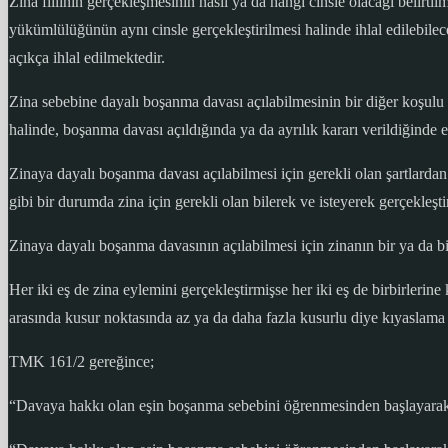
Zina fiilinin gerçekleşmesinin nasıl ya da hangi cinsle olacağı belirtil
yükümlülüğünün aynı cinsle gerçekleştirilmesi halinde ihlal edilebileceğ
açıkça ihlal edilmektedir.
Zina sebebine dayalı boşanma davası açılabilmesinin bir diğer koşulu z
halinde, boşanma davası açıldığında ya da ayrılık kararı verildiğinde e
Zinaya dayalı boşanma davası açılabilmesi için gerekli olan şartlardan 
gibi bir durumda zina için gerekli olan bilerek ve isteyerek gerçekleş
Zinaya dayalı boşanma davasının açılabilmesi için zinanın bir ya da b
Her iki eş de zina eylemini gerçekleştirmişse her iki eş de birbirlerine
arasında kusur noktasında az ya da daha fazla kusurlu diye kıyaslama 
TMK 161/2 gereğince;
“Davaya hakkı olan eşin boşanma sebebini öğrenmesinden başlayarak a