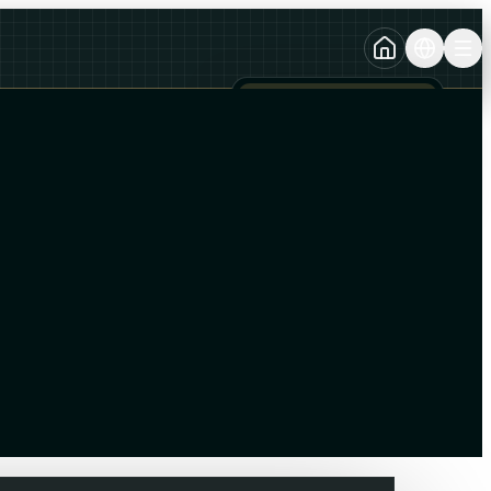
TURKCE
TR
AZERBAYCAN DILI
AZ
ENGLISH
EN