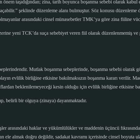
man önem taşıdığından; zina, tarih boyunca boşanma sebebi olarak kabul
çabilir.” şeklinde düzenleme alanı bulmuştur. Söz konusu düzenleme dik
vli olmayanlar arasındaki cinsel münasebetler TMK’ya göre zina fiiline vü
zerine yeni TCK’da suça sebebiyet veren fiil olarak düzenlenmemiş v
lerindendir. Mutlak boşanma sebeplerinde, boşanma sebebi olarak göst
 evlilik birliğine etkisine bakılmaksızın boşanma kararı verilir. Maddi
aflardan beklenilemeyeceği kesin olduğu için evlilik birliğine etkisine b
p, belirli bir olguya (zinaya) dayanmaktadır.
ler arasındaki haklar ve yükümlülükler ve maddenin üçüncü fıkrasında e
an ele almak doğru değildir, sadakat kavramı içerisinde cinsel boyuta 