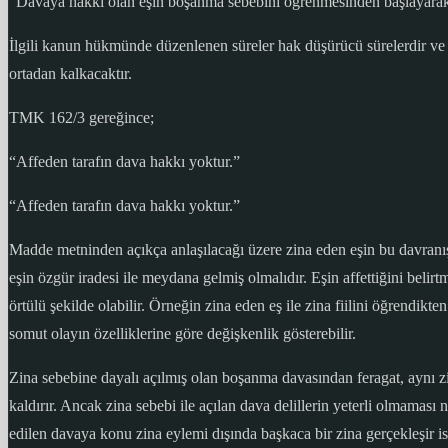
“Davaya hakkı olan eşin boşanma sebebini öğrenmesinden başlayarak a
İlgili kanun hükmünde düzenlenen süreler hak düşürücü sürelerdir ve
ortadan kalkacaktır.
TMK 162/3 gereğince;
“Affeden tarafın dava hakkı yoktur.”
“Affeden tarafın dava hakkı yoktur.”
Madde metninden açıkça anlaşılacağı üzere zina eden eşin bu davranış
eşin özgür iradesi ile meydana gelmiş olmalıdır. Eşin affettiğini be
örtülü şekilde olabilir. Örneğin zina eden eş ile zina fiilini öğrendik
somut olayın özelliklerine göre değişkenlik gösterebilir.
Zina sebebine dayalı açılmış olan boşanma davasından feragat, aynı zi
kaldırır. Ancak zina sebebi ile açılan dava delillerin yeterli olmaması 
edilen davaya konu zina eylemi dışında başkaca bir zina gerçekleşir is