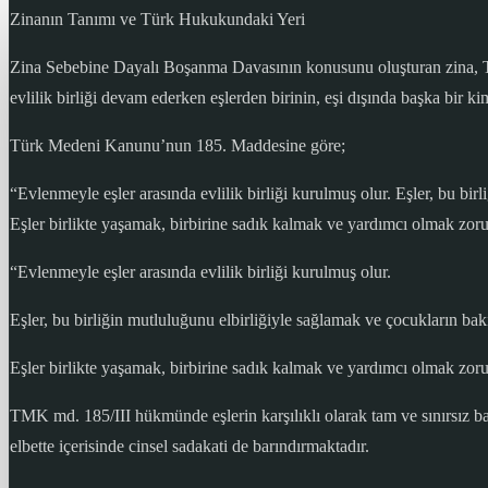
Zinanın Tanımı ve Türk Hukukundaki Yeri
Zina Sebebine Dayalı Boşanma Davasının konusunu oluşturan zina, TDK’
evlilik birliği devam ederken eşlerden birinin, eşi dışında başka bir k
Türk Medeni Kanunu’nun 185. Maddesine göre;
“Evlenmeyle eşler arasında evlilik birliği kurulmuş olur. Eşler, bu b
Eşler birlikte yaşamak, birbirine sadık kalmak ve yardımcı olmak zoru
“Evlenmeyle eşler arasında evlilik birliği kurulmuş olur.
Eşler, bu birliğin mutluluğunu elbirliğiyle sağlamak ve çocukların b
Eşler birlikte yaşamak, birbirine sadık kalmak ve yardımcı olmak zoru
TMK md. 185/III hükmünde eşlerin karşılıklı olarak tam ve sınırsız ba
elbette içerisinde cinsel sadakati de barındırmaktadır.