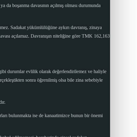
inde ya da boşanma davasının açılmış olması durumunda
lemez. Sadakat yükümlülüğüne aykırı davranış, zinaya
 davası açılamaz. Davranışın niteliğine göre TMK 162,163
gibi durumlar evlilik olarak değerlendirilemez ve haliyle
erçekleştikten sonra öğrenilmiş olsa bile zina sebebiyle
ır.
kararları bulunmakta ise de kanaatimizce bunun bir önemi