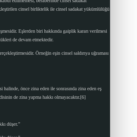
ak kabul edilmemesi, beraberinde cinsel sadakat
leştirilen cinsel birliktelik ile cinsel sadakat yükümlülüğü
şmesidir. Eşlerden biri hakkında gaiplik kararı verilmesi
ülükleri de devam etmektedir.
erçekleştirmesidir. Örneğin eşin cinsel saldırıya uğraması
esi halinde, önce zina eden ile sonrasında zina eden eş
ndisinin de zina yapma hakkı olmayacaktır.[6]
kkı düşer.”