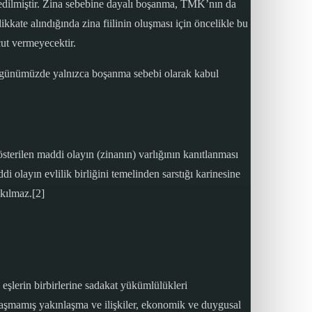
 edilmiştir. Zina sebebine dayalı boşanma, TMK’nın da
kate alındığında zina fiilinin oluşması için öncelikle bu
cut vermeyecektir.
e günümüzde yalnızca boşanma sebebi olarak kabul
erilen maddi olayın (zinanın) varlığının kanıtlanması
 olayın evlilik birliğini temelinden sarstığı karinesine
akılmaz.[2]
şlerin birbirlerine sadakat yükümlülükleri
ulaşmamış yakınlaşma ve ilişkiler, ekonomik ve duygusal