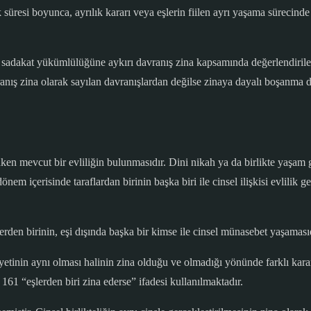
ik süresi boyunca, ayrılık kararı veya eşlerin fiilen ayrı yaşama sürec
r sadakat yükümlülüğüne aykırı davranış zina kapsamında değerlendiri
anış zina olarak sayılan davranışlardan değilse zinaya dayalı boşanma
uken mevcut bir evliliğin bulunmasıdır. Dini nikah ya da birlikte yaşam 
m içerisinde taraflardan birinin başka biri ile cinsel ilişkisi evlilik g
rden birinin, eşi dışında başka bir kimse ile cinsel münasebet yaşamasıd
 cinsiyetinin aynı olması halinin zina olduğu ve olmadığı yönünde farklı 
1 “eşlerden biri zina ederse” ifadesi kullanılmaktadır.