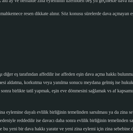
ltı ay ve herhâlde zina eyleminin üzerinden beş yıl geçmekle dava ha
 mahkemece resen dikkate alınır. Söz konusu sürelerde dava açmayan e
ı diğer eş tarafından affedilir ise affeden eşin dava açma hakkı bulun
lirtmesi aldatma, korkutma veya yanılma sonucu meydana gelmiş ise huk
ten sonra birlikte tatil yapmak, eşin eve dönmesini sağlamak vs af kapsa
na eylemine dayalı evlilik birliğinin temelinden sarsılması ya da zina
nedeniyle reddedilir ise davacı daha sonra evlilik birliğinin temelinden 
e bu yeni bir dava hakkı yaratır ve yeni zina eylemi için zina sebebine d