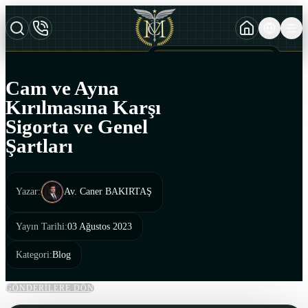
TURKCE
TR
AZERBAYCAN DILI
AZ
Cam ve Ayna
ENGLISH
Kırılmasına Karşı
EN
Sigorta ve Genel
Şartları
Yazar
:
Av. Caner BAKIRTAŞ
Yayın Tarihi
:
03 Ağustos 2023
Kategori
:
Blog
GÖNDERİLERE DÖN