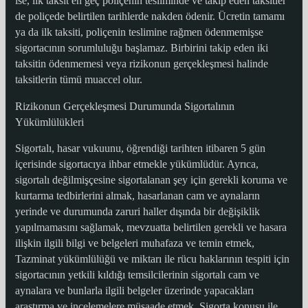
ise, ilk taksit en geç poliçenin tesliminde ve takip eden taksitler
de poliçede belirtilen tarihlerde nakden ödenir. Ücretin tamamı
ya da ilk taksiti, poliçenin teslimine rağmen ödenmemişse
sigortacının sorumluluğu başlamaz. Birbirini takip eden iki
taksitin ödenmemesi veya rizikonun gerçekleşmesi halinde
taksitlerin tümü muaccel olur.
Rizikonun Gerçekleşmesi Durumunda Sigortalının
Yükümlülükleri
Sigortalı, hasar vukuunu, öğrendiği tarihten itibaren 5 gün
içerisinde sigortacıya ihbar etmekle yükümlüdür. Ayrıca,
sigortalı değilmişçesine sigortalanan şey için gerekli koruma ve
kurtarma tedbirlerini almak, hasarlanan cam ve aynaların
yerinde ve durumunda zaruri haller dışında bir değişiklik
yapılmamasını sağlamak, mevzuatta belirtilen gerekli ve hasara
ilişkin ilgili bilgi ve belgeleri muhafaza ve temin etmek,
Tazminat yükümlülüğü ve miktarı ile rücu haklarının tespiti için
sigortacının yetkili kıldığı temsilcilerinin sigortalı cam ve
aynalara ve bunlarla ilgili belgeler üzerinde yapacakları
araştırma ve incelemelere müsaade etmek. Sigorta konusu ile