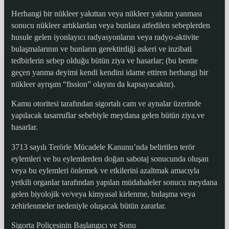
Herhangi bir nükleer yakıttan veya nükleer yakıtın yanması
sonucu nükleer artıklardan veya bunlara atfedilen sebeplerden
husule gelen iyonlayıcı radyasyonların veya radyo-aktivite
bulaşmalarının ve bunların gerektirdiği askeri ve inzibati
tedbirlerin sebep olduğu bütün ziya ve hasarlar; (bu bentte
geçen yanma deyimi kendi kendini idame ettiren herhangi bir
nükleer ayrışım “fission” olayını da kapsayacaktır).
Kamu otoritesi tarafından sigortalı cam ve aynalar üzerinde
yapılacak tasarruflar sebebiyle meydana gelen bütün ziya.ve
hasarlar.
3713 sayılı Terörle Mücadele Kanunu’nda belirtilen terör
eylemleri ve bu eylemlerden doğan sabotaj sonucunda oluşan
veya bu eylemleri önlemek ve etkilerini azaltmak amacıyla
yetkili organlar tarafından yapılan müdahaleler sonucu meydana
gelen biyolojik ve/veya kimyasal kirlenme, bulaşma veya
zehirlenmeler nedeniyle oluşacak bütün zararlar.
Sigorta Poliçesinin Başlangıcı ve Sonu