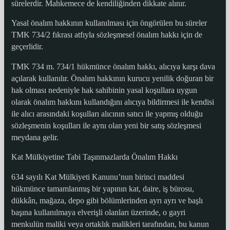
sürelerdir. Mahkemece de kendiliğinden dikkate alınır.
Yasal önalım hakkının kullanılması için öngörülen bu süreler
TMK 734/2 fıkrası atfıyla sözleşmesel önalım hakkı için de
geçerlidir.
TMK 734 m. 734/1 hükmünce önalım hakkı, alıcıya karşı dava
açılarak kullanılır. Önalım hakkının kurucu yenilik doğuran bir
hak olması nedeniyle hak sahibinin yasal koşullara uygun
olarak önalım hakkını kullandığını alıcıya bildirmesi ile kendisi
ile alıcı arasındaki koşulları alıcının satıcı ile yapmış olduğu
sözleşmenin koşulları ile aynı olan yeni bir satış sözleşmesi
meydana gelir.
Kat Mülkiyetine Tabi Taşınmazlarda Önalım Hakkı
634 sayılı Kat Mülkiyeti Kanunu’nun birinci maddesi
hükmünce tamamlanmış bir yapının kat, daire, iş bürosu,
dükkân, mağaza, depo gibi bölümlerinden ayrı ayrı ve başlı
başına kullanılmaya elverişli olanları üzerinde, o gayri
menkulün maliki veya ortaklık malikleri tarafından, bu kanun