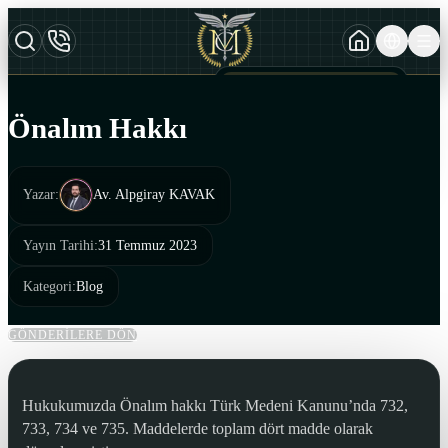
TURKCE
TR
AZERBAYCAN DILI
AZ
Önalım Hakkı
ENGLISH
EN
Yazar
:
Av. Alpgiray KAVAK
Yayın Tarihi
:
31 Temmuz 2023
Kategori
:
Blog
GÖNDERİLERE DÖN
Hukukumuzda Önalım hakkı Türk Medeni Kanunu’nda 732,
733, 734 ve 735. Maddelerde toplam dört madde olarak