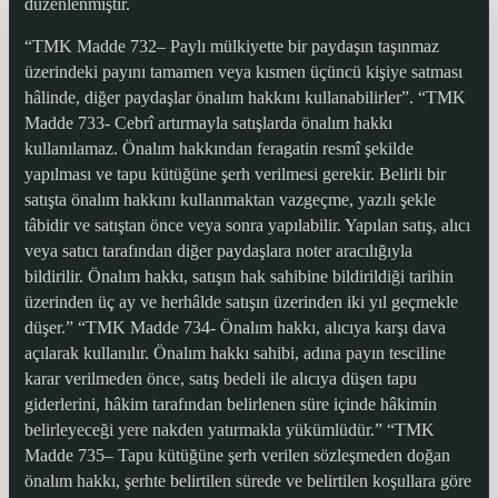
düzenlenmiştir.
“TMK Madde 732– Paylı mülkiyette bir paydaşın taşınmaz
üzerindeki payını tamamen veya kısmen üçüncü kişiye satması
hâlinde, diğer paydaşlar önalım hakkını kullanabilirler”. “TMK
Madde 733- Cebrî artırmayla satışlarda önalım hakkı
kullanılamaz. Önalım hakkından feragatin resmî şekilde
yapılması ve tapu kütüğüne şerh verilmesi gerekir. Belirli bir
satışta önalım hakkını kullanmaktan vazgeçme, yazılı şekle
tâbidir ve satıştan önce veya sonra yapılabilir. Yapılan satış, alıcı
veya satıcı tarafından diğer paydaşlara noter aracılığıyla
bildirilir. Önalım hakkı, satışın hak sahibine bildirildiği tarihin
üzerinden üç ay ve herhâlde satışın üzerinden iki yıl geçmekle
düşer.” “TMK Madde 734- Önalım hakkı, alıcıya karşı dava
açılarak kullanılır. Önalım hakkı sahibi, adına payın tesciline
karar verilmeden önce, satış bedeli ile alıcıya düşen tapu
giderlerini, hâkim tarafından belirlenen süre içinde hâkimin
belirleyeceği yere nakden yatırmakla yükümlüdür.” “TMK
Madde 735– Tapu kütüğüne şerh verilen sözleşmeden doğan
önalım hakkı, şerhte belirtilen sürede ve belirtilen koşullara göre