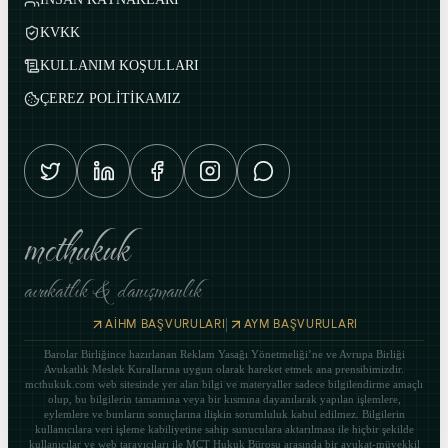
KVKK
KULLANIM KOŞULLARI
ÇEREZ POLİTİKAMIZ
mcthukuk
avukatlık & danışmanlık
|
AİHM BAŞVURULARI
AYM BAŞVURULARI
Barolar Birliğince hazırlanan Reklam Yasağı Yönetmeliği’ne ve Avrupa Birliği
Avukatlık Meslek Kurallarına uygun olarak hareket etmek ana prensibimizdir.
mcthukuk.com web sitesinde yer alan bilgi ve materyaller sadece bilgilendirme amaçlı
olup, bu bilgilerin tamamına veya bir kısmına dayanılarak yapılan işlemlere,
eylemlere ve bunların sonuçlarına ilişkin sorumluluk kabul edilmez. Bilgilerin
kullanıcılara veri işleme kabiliyetine sahip sunuculara aktarılması ile hiçbir şekilde
kullanıcılar ve web tarayıcıları ile MCT Hukuk Bürosu arasında bir avukat-müvekkil