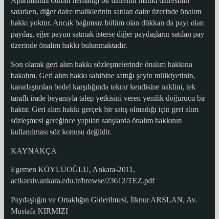
Apartmanda oturan herhangi bir dairenin maliki dairesinin
satarken, diğer daire maliklerinin satılan daire üzerinde önalım
hakkı yoktur. Ancak bağımsız bölüm olan dükkan da payı olan
paydaş, eğer payını satmak isterse diğer paydaşların satılan pay
üzerinde önalım hakkı bulunmaktadır.
Son olarak geri alım hakkı sözleşmelerinde önalım hakkına
bakalım. Geri alım hakkı sahibine sattığı şeyin mülkiyetinin,
kararlaştırılan bedel karşılığında tekrar kendisine naklini, tek
taraflı irade beyanıyla talep yetkisini veren yenilik doğurucu bir
haktır. Geri alım hakkı gerçek bir satış olmadığı için geri alım
sözleşmesi gereğince yapılan satışlarda önalım hakkının
kullanılması söz konusu değildir.
KAYNAKÇA
Egemen KÖYLÜOĞLU, Ankara-2011,
acikarsiv.ankara.edu.tr/browse/23612/TEZ.pdf
Paydaşlığın ve Ortaklığın Giderilmesi, İlknur ARSLAN, Av.
Mustafa KIRMIZI