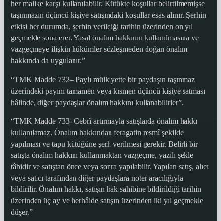
her malike karşı kullanılabilir. Kütükte koşullar belirtilmemişse
taşınmazın üçüncü kişiye satışındaki koşullar esas alınır. Şerhin
etkisi her durumda, şerhin verildiği tarihin üzerinden on yıl
geçmekle sona erer. Yasal önalım hakkının kullanılmasına ve
vazgeçmeye ilişkin hükümler sözleşmeden doğan önalım
hakkında da uygulanır.”
“TMK Madde 732– Paylı mülkiyette bir paydaşın taşınmaz
üzerindeki payını tamamen veya kısmen üçüncü kişiye satması
hâlinde, diğer paydaşlar önalım hakkını kullanabilirler”.
“TMK Madde 733- Cebrî artırmayla satışlarda önalım hakkı
kullanılamaz. Önalım hakkından feragatin resmî şekilde
yapılması ve tapu kütüğüne şerh verilmesi gerekir. Belirli bir
satışta önalım hakkını kullanmaktan vazgeçme, yazılı şekle
tâbidir ve satıştan önce veya sonra yapılabilir. Yapılan satış, alıcı
veya satıcı tarafından diğer paydaşlara noter aracılığıyla
bildirilir. Önalım hakkı, satışın hak sahibine bildirildiği tarihin
üzerinden üç ay ve herhâlde satışın üzerinden iki yıl geçmekle
düşer.”