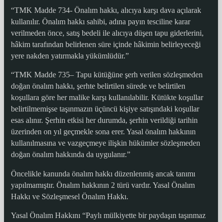
“TMK Madde 734- Önalım hakkı, alıcıya karşı dava açılarak
kullanılır. Önalım hakkı sahibi, adına payın tesciline karar
verilmeden önce, satış bedeli ile alıcıya düşen tapu giderlerini,
hâkim tarafından belirlenen süre içinde hâkimin belirleyeceği
yere nakden yatırmakla yükümlüdür.”
“TMK Madde 735– Tapu kütüğüne şerh verilen sözleşmeden
doğan önalım hakkı, şerhte belirtilen sürede ve belirtilen
koşullara göre her malike karşı kullanılabilir. Kütükte koşullar
belirtilmemişse taşınmazın üçüncü kişiye satışındaki koşullar
esas alınır. Şerhin etkisi her durumda, şerhin verildiği tarihin
üzerinden on yıl geçmekle sona erer. Yasal önalım hakkının
kullanılmasına ve vazgeçmeye ilişkin hükümler sözleşmeden
doğan önalım hakkında da uygulanır.”
Öncelikle kanunda önalım hakkı düzenlenmiş ancak tanımı
yapılmamıştır. Önalım hakkının 2 türü vardır. Yasal Önalım
Hakkı ve Sözleşmesel Önalım Hakkı.
Yasal Önalım Hakkını “Paylı mülkiyette bir paydaşın taşınmaz