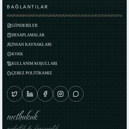
BAĞLANTILAR
GÖNDERİLER
HESAPLAMALAR
İNSAN KAYNAKLARI
KVKK
KULLANIM KOŞULLARI
ÇEREZ POLİTİKAMIZ
mcthukuk
avukatlık & danışmanlık