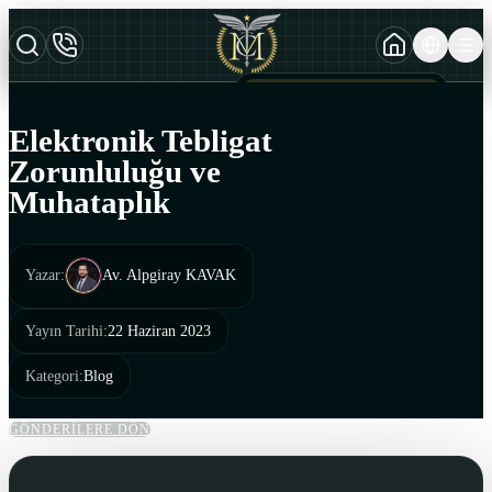
TURKCE
TR
AZERBAYCAN DILI
AZ
Elektronik Tebligat
ENGLISH
Zorunluluğu ve
EN
Muhataplık
Yazar
:
Av. Alpgiray KAVAK
Yayın Tarihi
:
22 Haziran 2023
Kategori
:
Blog
GÖNDERİLERE DÖN