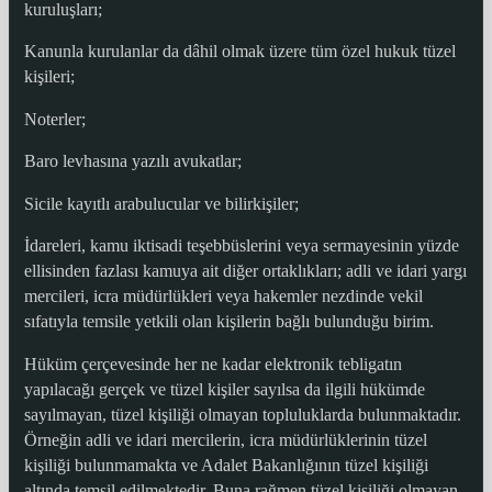
kuruluşları;
Kanunla kurulanlar da dâhil olmak üzere tüm özel hukuk tüzel
kişileri;
Noterler;
Baro levhasına yazılı avukatlar;
Sicile kayıtlı arabulucular ve bilirkişiler;
İdareleri, kamu iktisadi teşebbüslerini veya sermayesinin yüzde
ellisinden fazlası kamuya ait diğer ortaklıkları; adli ve idari yargı
mercileri, icra müdürlükleri veya hakemler nezdinde vekil
sıfatıyla temsile yetkili olan kişilerin bağlı bulunduğu birim.
Hüküm çerçevesinde her ne kadar elektronik tebligatın
yapılacağı gerçek ve tüzel kişiler sayılsa da ilgili hükümde
sayılmayan, tüzel kişiliği olmayan topluluklarda bulunmaktadır.
Örneğin adli ve idari mercilerin, icra müdürlüklerinin tüzel
kişiliği bulunmamakta ve Adalet Bakanlığının tüzel kişiliği
altında temsil edilmektedir. Buna rağmen tüzel kişiliği olmayan