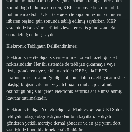
zorunlu muhatapların UETS için elektronik tebligat adresi alma
zorunluluğu bulunmakta iken, KEP için böyle bir zorunluluk
bulunmamaktadır. UETS de gelen tebligatlar teslim tarihinden
itibaren beşinci gün sonunda tebliğ edilmiş sayılırken, KEP
sisteminde ise teslim tarihini izleyen ertesi iş günü sonunda
sonra tebliğ edilmiş sayılır.
Elektronik Tebligatın Delillendirilmesi
Elektronik ileti/tebligat sistemlerinin en önemli özelliği ispat
noktasındadır. Her iki sistemde de tebligatı çıkarmaya veya
iletiyi gönderemeye yetkili merciden KEP yada UETS
tarafından teslim alındığı bilgisini, muhatabın e-tebligat adresine
ulaştığı bilgisini, iletinin veya tebligatın muhatap tarafından
okunduğu bilgisini içeren elektronik sertifikalar ile imzalanmış
kayıtlar tutulmaktadır.
Elektronik tebligat Yönetmeliği 12. Maddesi gereği UETS ile e-
tebligatın ulaşıp ulaşmadığına dair tüm kayıtları, tebligatı
gönderen yetkili merciye derhal gönderir ve en geç yirmi dört
saat içinde bunu bildirmekle yükümlüdür.