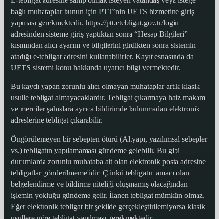
E-tebligat adresine sahip olmak isteyen vatandaş veya isteğe
bağlı muhataplar bunun için PTT’nin UETS hizmetine giriş
yapması gerekmektedir. https://ptt.etebligat.gov.tr/login
adresinden sisteme giriş yaptıktan sonra “Hesap Bilgileri”
kısmından alıcı ayarını ve bilgilerini girdikten sonra sistemin
atadığı e-tebligat adresini kullanabilirler. Kayıt esnasında da
UETS sistemi konu hakkında uyarıcı bilgi vermektedir.
Bu kaydı yapan zorunlu alıcı olmayan muhataplar artık klasik
usulle tebligat almayacaklardır. Tebligat çıkarmaya haiz makam
ve merciler şahıslara ayrıca bildirimde bulunmadan elektronik
adreslerine tebligat çıkarabilir.
Öngörülemeyen bir sebepten ötürü (Altyapı, yazılımsal sebepler
vs.) tebligatın yapılamaması gündeme gelebilir. Bu gibi
durumlarda zorunlu muhataba ait olan elektronik posta adresine
tebligatlar gönderilmemelidir. Çünkü tebligatın amacı olan
belgelendirme ve bildirme niteliği oluşmamış olacağından
işlemin yokluğu gündeme gelir. İlanen tebligat mümkün olmaz.
Eğer elektronik tebligat bir şekilde gerçekleştirilemiyorsa klasik
usullere göre tebligat yapılması gerekmektedir.