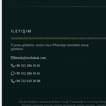
İLETİŞİM
E-posta gönderin, arayın veya WhatsApp üzerinden mesaj
gönderin:
destek@mcthukuk.com
+90 312 284 16 61
+90 312 284 16 61
+90 532 618 20 08
Barolar Birliğince hazırlanan Reklam Yasağı Yönetmeliği’ne ve Avrupa Birliği
bilgilerin tamamına veya bir kısmına dayanılarak yapılan işlemlere, eylemlere