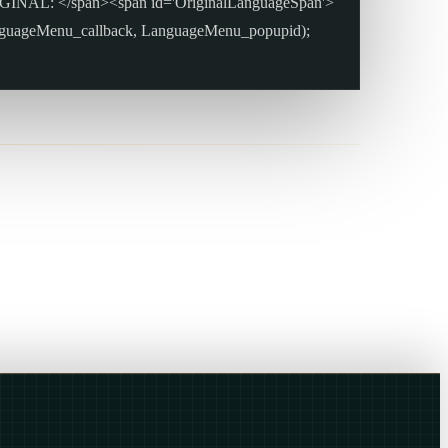
RIGINAL: </span><span id='OriginalLanguageSpan'>
nguageMenu_callback, LanguageMenu_popupid);