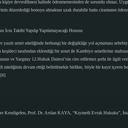
başka kişiye devredilmesi halinde ödenmemesinden de sorumlu olmaz. Uyg
irinin düzenlediği bonoyu almaktan uzak durabilir hatta cirantanın öde
s İcra Takibi Yapılıp Yapılamayacağı Hususu
 yazılı senet niteliğinde herhangi bir değişikliğe yol açmaması sebebiy
keşideci tarafından eklendiği bir senet ile Kambiyo senetlerine mahsus
unun ve Yargıtay 12.Hukuk Dairesi’nin ciro edilemez şerhi ile ilgili ve
di niteliğinin devam ettiği belirtilmekle birlikte, böyle bir kayıt içere
[6]
zer Kendigelen, Prof. Dr. Arslan KAYA, “Kıymetli Evrak Hukuku”, İsta