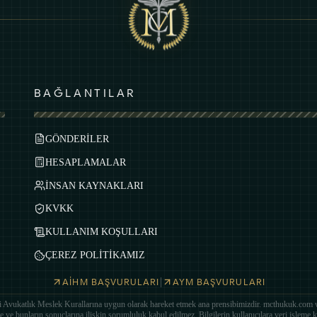
BAĞLANTILAR
GÖNDERİLER
HESAPLAMALAR
İNSAN KAYNAKLARI
KVKK
KULLANIM KOŞULLARI
ÇEREZ POLİTİKAMIZ
|
AİHM BAŞVURULARI
AYM BAŞVURULARI
 Avukatlık Meslek Kurallarına uygun olarak hareket etmek ana prensibimizdir. mcthukuk.com web
 ve bunların sonuçlarına ilişkin sorumluluk kabul edilmez. Bilgilerin kullanıcılara veri işleme ka