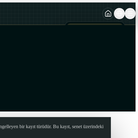
TURKCE
TR
AZERBAYCAN DILI
AZ
ENGLISH
EN
gelleyen bir kayıt türüdür. Bu kayıt, senet üzerindeki