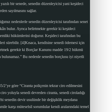
zılı bir senede, senedin düzenleyicisi yani keşideci
rden sayılmasını sağlar.
ığımız nedenlerle senedin düzenleyicisi tarafından senet
kân bulur. Ayrıca belirtmekte gerekir ki keşideci
 temliki hükümlerini doğurur. Keşideci tarafından bu
eri sürebilir. [4]Kısaca, kendisine senedi ödemesi için
k belirtmek gerekir ki Borçlar Kanunu madde 19/2 hükmü
a bulunamaz.” Bu nedenle senedin borçlusu iyi niyetli
/2’ye göre “Ciranta poliçenin tekrar ciro edilmesini
ciro yoluyla senedi devreden ciranta, senedi ciroladığı
erhi senedin devir usulünde bir değişiklik meydana
amile karşı müteselsil sorumlular kendi aralarındaki temel