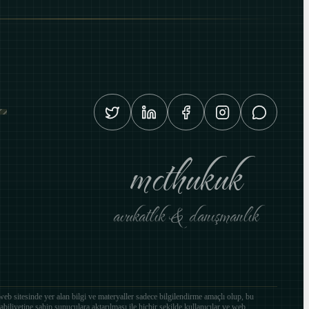
mcthukuk
avukatlık & danışmanlık
 sitesinde yer alan bilgi ve materyaller sadece bilgilendirme amaçlı olup, bu
biliyetine sahip sunuculara aktarılması ile hiçbir şekilde kullanıcılar ve web