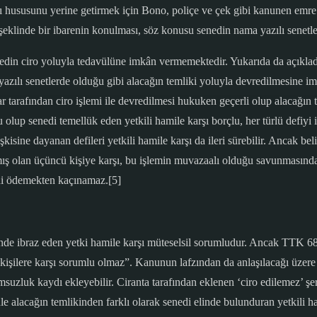
hususunu yerine getirmek için Bono, poliçe ve çek gibi kanunen emre ya
” şeklinde bir ibarenin konulması, söz konusu senedin nama yazılı senetle
nedin ciro yoluyla tedavülüne imkân vermemektedir. Yukarıda da açıklad
 yazılı senetlerde olduğu gibi alacağın temliki yoluyla devredilmesine im
r tarafından ciro işlemi ile devredilmesi hukuken geçerli olup alacağın
lup senedi temellük eden yetkili hamile karşı borçlu, her türlü defiyi il
işkisine dayanan defileri yetkili hamile karşı da ileri sürebilir. Anca
mış olan üçüncü kişiye karşı, bu işlemin muvazaalı olduğu savunmasınd
ini ödemekten kaçınamaz.[5]
inde ibraz eden yetki hamile karşı müteselsil sorumludur. Ancak TTK 685
n kişilere karşı sorumlu olmaz”. Kanunun lafzından da anlaşılacağı üzere 
msuzluk kaydı ekleyebilir. Ciranta tarafından eklenen ‘ciro edilemez’ ş
nle alacağın temlikinden farklı olarak senedi elinde bulunduran yetkili h