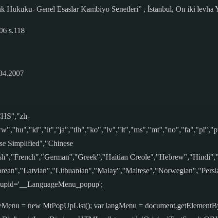
ak Hukuku- Genel Esaslar Kambiyo Senetleri” , İstanbul, On iki levha Y
06 s.118
.04.2007
CHS","zh-
","hu","id","it","ja","tlh","ko","lv","lt","ms","mt","no","fa","pl","pt"
e Simplified","Chinese
nish","French","German","Greek","Haitian Creole","Hebrew","Hindi
orean","Latvian","Lithuanian","Malay","Maltese","Norwegian","Persi
pupid='__LanguageMenu_popup';
anguageMenu = new MtPopUpList(); var langMenu = document.getElemen