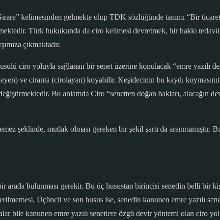
Girare” kelimesinden gelmekte olup TDK sözlüğünde tanımı “Bir ticaret 
mektedir. Türk hukukunda da ciro kelimesi devretmek, bir hakkı tedavül e
rşımıza çıkmaktadır.
usulü ciro yoluyla sağlanan bir senet üzerine konulacak “emre yazılı de
nleyen) ve ciranta (cirolayan) koyabilir. Keşidecinin bu kaydı koymasın
değiştirmektedir. Bu anlamda Ciro “senetten doğan hakları, alacağın dev
lemez şeklinde, mutlak olması gereken bir şekil şartı da aranmamıştır. B
r arada bulunması gerekir. Bu üç husustan birincisi senedin belli bir kişi
r verilmemesi, Üçüncü ve son husus ise, senedin kanunen emre yazılı sene
lar bile kanunen emre yazılı senetlere özgü devir yöntemi olan ciro yolu