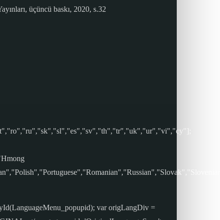
ayınları, üçüncü baskı, 2020, s.32
,"ro","ru","sk","sl","es","sv","th","tr","uk","ur","vi","cy"];
","Hmong
an","Polish","Portuguese","Romanian","Russian","Slovak","Slovenia
tById(LanguageMenu_popupid); var origLangDiv =