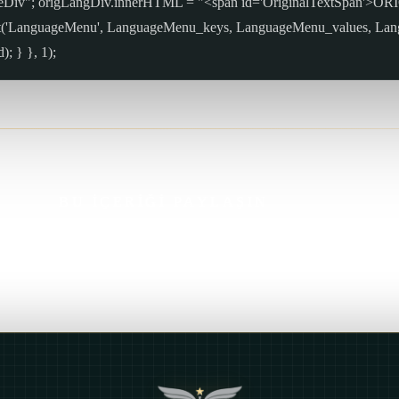
ageDiv"; origLangDiv.innerHTML = "<span id='OriginalTextSpan'>O
it('LanguageMenu', LanguageMenu_keys, LanguageMenu_values, La
; } }, 1);
BU İÇERİĞİ PAYLAŞIN