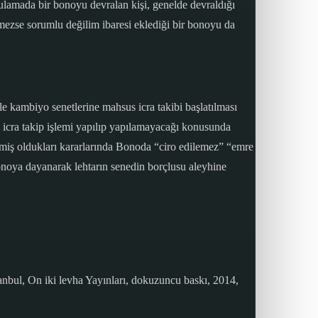
ulamada bir bonoyu devralan kişi, genelde devraldığı
nmezse sorumlu değilim ibaresi eklediği bir bonoyu da
le kambiyo senetlerine mahsus icra takibi başlatılması
 icra takip işlemi yapılıp yapılamayacağı konusunda
rmiş oldukları kararlarında Bonoda “ciro edilemez” “emre
n bonoya dayanarak lehtarın senedin borçlusu aleyhine
nbul, On iki levha Yayınları, dokuzuncu baskı, 2014,