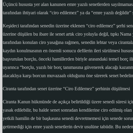
Üçüncü hususta yer alan kanunen emre yazılı senetlerden sayılmaması 
tarafından ihtiyari olarak “ciro edilemez” ya da “emre yazılı değildir
Keşideci tarafından senedin üzerine eklenen “ciro edilemez” şerhi se
üzerine düşülen bu ibare ile senet artık ciro yoluyla değil, tıpkı Nama
tarafından konulan ciro yasağına rağmen, senedin lehtar veya cirantala
kaydın konulmasının en önemli sonucu defilerin ileri sürülmesi hususu o
başvurulan borçlu, önceki hamillerden biriyle arasındaki temel borç il
uyarınca “borçlu, yazılı bir borç tanımasına güvenerek alacağı kazan
alacaklıya karşı borcun muvazaalı olduğunu öne sürerek senet bedel
Ciranta tarafından senet üzerine “Ciro Edilemez” şerhinin düşülmesi
Ciranta Kanun hükmünde de açıkça belirtildiği üzere senedi süresi iç
yasak edilebilir, bu halde senet sonradan kendilerine ciro edilmiş ola
yetkili hamilin de bir başkasına senedi devretmemesi için senede soru
getirmediği için emre yazılı senetlerin devir usulüne tabiidir. Bu nede