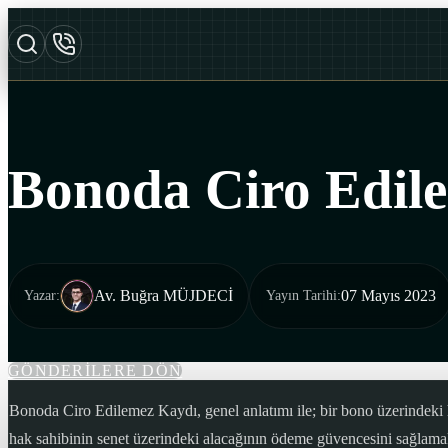
Bonoda Ciro Edil
Av. Buğra MÜJDECİ
07 Mayıs 2023
Yazar
:
Yayın Tarihi
:
GÖNDERİLERE DÖN
Bonoda Ciro Edilemez Kaydı, genel anlatımı ile; bir bono üzerindeki h
hak sahibinin senet üzerindeki alacağının ödeme güvencesini sağlamak 