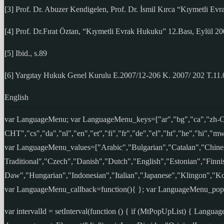
[3] Prof. Dr. Abuzer Kendigelen, Prof. Dr. İsmil Kırca “Kıymetli Evr
[4] Prof. Dr.Fırat Öztan, “Kıymetli Evrak Hukuku” 12.Bası, Eylül 20
[5] Ibid., s.89
[6] Yargıtay Hukuk Genel Kurulu E.2007/12-206 K. 2007/ 202 T.11
English
var LanguageMenu; var LanguageMenu_keys=["ar","bg","ca","zh-
CHT","cs","da","nl","en","et","fi","fr","de","el","ht","he","hi","mww
var LanguageMenu_values=["Arabic","Bulgarian","Catalan","Chines
Traditional","Czech","Danish","Dutch","English","Estonian","Fin
Daw","Hungarian","Indonesian","Italian","Japanese","Klingon","K
var LanguageMenu_callback=function(){ }; var LanguageMenu_po
var intervalId = setInterval(function () { if (MtPopUpList) { L