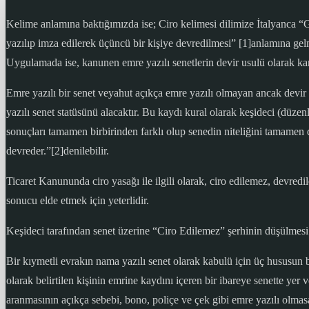
Kelime anlamına baktığımızda ise; Ciro kelimesi dilimize İtalyanca “
yazılıp imza edilerek üçüncü bir kişiye devredilmesi” [1]anlamına gel
Uygulamada ise, kanunen emre yazılı senetlerin devir usulü olarak ka
Emre yazılı bir senet veyahut açıkça emre yazılı olmayan ancak devir 
yazılı senet statüsünü alacaktır. Bu kaydı kural olarak keşideci (düze
sonuçları tamamen birbirinden farklı olup senedin niteliğini tamamen 
devreder.”[2]denilebilir.
Ticaret Kanununda ciro yasağı ile ilgili olarak, ciro edilemez, devredi
sonucu elde etmek için yeterlidir.
Keşideci tarafından senet üzerine “Ciro Edilemez” şerhinin düşülmesi
Bir kıymetli evrakın nama yazılı senet olarak kabulü için üç hususun bi
olarak belirtilen kişinin emrine kaydını içeren bir ibareye senette ye
aranmasının açıkça sebebi, bono, poliçe ve çek gibi emre yazılı olmasa