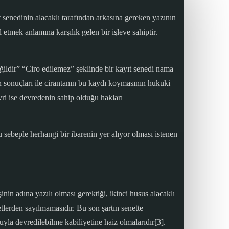
senedinin alacaklı tarafından arkasına gereken yazının
tmek anlamına karşılık gelen bir işleve sahiptir.
ğildir” “Ciro edilemez” şeklinde bir kayıt senedi nama
ın sonuçları ile cirantanın bu kaydı koymasının hukuki
ri ise devredenin sahip olduğu hakları
u sebeple herhangi bir ibarenin yer alıyor olması istenen
nin adına yazılı olması gerektiği, ikinci husus alacaklı
tlerden sayılmamasıdır. Bu son şartın senette
yla devredilebilme kabiliyetine haiz olmalarıdır[3].