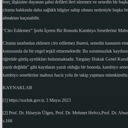
borç ilişkisine dayanan şahsi defileri ileri süremez ve senedin bir 
ciranta hakkında daha sağlıklı bilgiye sahip olması nedeniyle başka b
almaktan kaçınabilir.
“Ciro Edilemez” Şerhi İçeren Bir Bonoda Kambiyo Senetlerine Mahsu
Ciranta tarafından eklenen ciro edilemez ibaresi, senedin kanunen emre
konusunda da bir engel teşkil etmemektedir. Bu sorumsuzluk kaydının 
öğretide görüş ayrılıkları bulunmaktadır. Yargıtay Hukuk Genel Kurul
yazılı değildir” gibi kayıtların yazılı olduğu bir bonoda, kambiyo sene
kambiyo senetlerine mahsus haciz yolu ile takip yapması mümkündür.
KAYNAKLAR
[1] https://sozluk.gov.tr, 3 Mayıs 2023
[2] Prof. Dr. Hüseyin Ülgen, Prof. Dr. Mehmet Helvcı,Prof. Dr. Abu
s.168