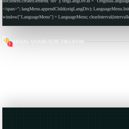
document.createElement("div"); origLangDiv.id = "OriginalLangu
</span>"; langMenu.appendChild(origLangDiv); LanguageMenu.In
window["LanguageMenu"] = LanguageMenu; clearInterval(intervalId)
YASAL UYARI İÇİN TIKLAYIN