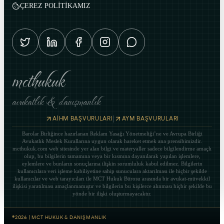
ÇEREZ POLİTİKAMIZ
mcthukuk
avukatlık & danışmanlık
|
AİHM BAŞVURULARI
AYM BAŞVURULARI
Barolar Birliğince hazırlanan Reklam Yasağı Yönetmeliği’ne ve Avrupa Birliği
Avukatlık Meslek Kurallarına uygun olarak hareket etmek ana prensibimizdir.
mcthukuk.com web sitesinde yer alan bilgi ve materyaller sadece bilgilendirme amaçlı
olup, bu bilgilerin tamamına veya bir kısmına dayanılarak yapılan işlemlere,
eylemlere ve bunların sonuçlarına ilişkin sorumluluk kabul edilmez. Bilgilerin
kullanıcılara veri işleme kabiliyetine sahip sunuculara aktarılması ile hiçbir şekilde
kullanıcılar ve web tarayıcıları ile MCT Hukuk Bürosu arasında bir avukat-müvekkil
ilişkisi yaratılması amaçlanmamıştır ve bilgilerin bu kişilerce alınması hiçbir şekilde bu
yönde bir ilişki oluşturmayacaktır.
©
2026
|
MCT HUKUK & DANIŞMANLIK