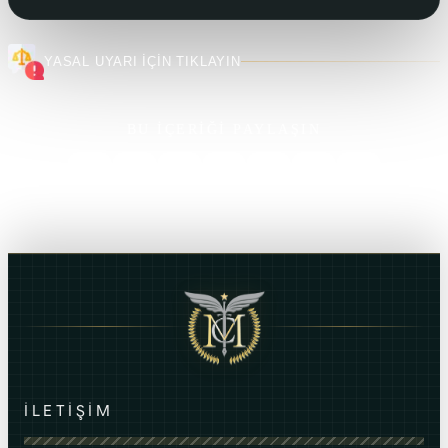
YASAL UYARI İÇİN TIKLAYIN
BU İÇERİĞİ PAYLAŞIN
İLETİŞİM