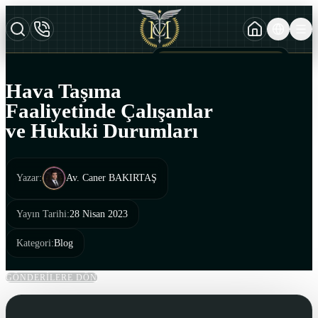
TURKCE
TR
AZERBAYCAN DILI
AZ
Hava Taşıma
ENGLISH
Faaliyetinde Çalışanlar
EN
ve Hukuki Durumları
Yazar
:
Av. Caner BAKIRTAŞ
Yayın Tarihi
:
28 Nisan 2023
Kategori
:
Blog
GÖNDERİLERE DÖN