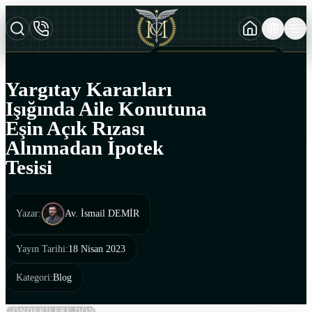
TURKCE
TR
AZERBAYCAN DILI
AZ
Yargıtay Kararları
ENGLISH
Işığında Aile Konutuna
EN
Eşin Açık Rızası
Alınmadan İpotek
Tesisi
Yazar
:
Av. İsmail DEMİR
Yayın Tarihi
:
18 Nisan 2023
Kategori
:
Blog
GÖNDERİLERE DÖN