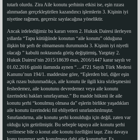
tutarlı olurdu. Zira Aile konutu şerhinin etkisi ise, eşin rızası
alınmadan gerçekleştirilen kazandırıcı işlemlerin 3. Kişinin iyi
niyetine rağmen, geçersiz sayılacağına yöneliktir.
Ancak irdelediğimiz bu kararı veren 2. Hukuk Dairesi ilerleyen
yıllarda “Tapu kütüğünde konutun “aile konutu” olduğuna
ilişkin bir şerh de olmamasını durumunda 3. Kişinin iyi niyetli
olacağı ” kabulü noktasında görüş değiştirmiş, Yargıtay 2.
Hukuk Dairesi’nin 2015/18639 esas, 2016/1447 karar sayılı ve
01.02.2016 günlü ilamında aynen “…4721 Sayılı Türk Medeni
Kanunu’nun 194/1. maddesine göre, “Eşlerden biri, diğer eşin
açık rızası bulunmadıkça, aile konutu ile ilgili kira sözleşmesini
feshedemez, aile konutunu devredemez veya aile konutu
üzerindeki hakları sınırlayamaz.” Bu madde hükmü ile aile
konutu şerhi “konulmuş olmasa da” eşlerin birlikte yaşadıkları
aile konutu üzerindeki fiil ehliyetleri sınırlandırılmıştır.
Sınırlandırma, aile konutu şerhi konulduğu için değil, zaten var
olduğu için getirilmiştir. Bu sebeple tapuya aile konutu şerhi
verilmese bile o konut aile konutu özelliğini taşır. Zira davaya
konu taşınmaz şerh konulmasa dahi aile konutudur. Eş