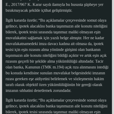
E., 2017/967 K. Karar sayılı ilamıyla bu hususta şüpheye yer
bırakmayacak şekilde içtihat geliştirmiştir.
İlgili kararda özetle; “Bu açıklamalar çerçevesinde somut olaya
gelince, ipotek alacaklısı banka taşınmazın aile konutu niteliğini
bilerek, ipotek tesisi sırasında taşınmaz maliki olmayan eşin
muvafakatini sağlamak için yazılı belge almıştır. Her ne kadar
muvafakatnamedeki imza davacı kadına ait olmasa da, ipotek
tesisi için eşin rızasını alma yönünde girişimi olan bankanın
taşınmazın aile konutu niteliğini bildiği açıktır ve artık eşin açık
rızasını geçerli bir şekilde alma yükümlülüğü altındadır. Tacir
olan banka, Kanunun (TMK m.194) açık rıza alınmasını istediği
bu konuda kendisine sunulan muvafakat belgesindeki imzanın
rızası gereken eşe aidiyetini belirlemek ve sözleşmenin hakim
tarafı olarak objektif özen yükümlülüğünün bir gereği olarak
imzanın sıhhatini denetlemek zorundadır.
İlgili kararda özetle; “Bu açıklamalar çerçevesinde somut olaya
gelince, ipotek alacaklısı banka taşınmazın aile konutu niteliğini
bilerek, ipotek tesisi sırasında taşınmaz maliki olmayan eşin