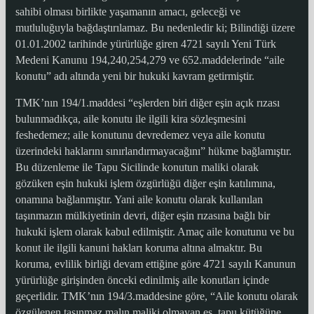
sahibi olması birlikte yaşamanın amacı, geleceği ve
mutluluğuyla bağdaştırılamaz. Bu nedenledir ki; Bilindiği üzere
01.01.2002 tarihinde yürürlüğe giren 4721 sayılı Yeni Türk
Medeni Kanunu 194,240,254,279 ve 652.maddelerinde “aile
konutu” adı altında yeni bir hukuki kavram getirmiştir.
TMK’nın 194/1.maddesi “eşlerden biri diğer eşin açık rızası
bulunmadıkça, aile konutu ile ilgili kira sözleşmesini
feshedemez; aile konutunu devredemez veya aile konutu
üzerindeki haklarını sınırlandırmayacağını” hükme bağlamıştır.
Bu düzenleme ile Tapu Sicilinde konutun maliki olarak
gözüken eşin hukuki işlem özgürlüğü diğer eşin katılımına,
onamına bağlanmıştır. Yani aile konutu olarak kullanılan
taşınmazın mülkiyetinin devri, diğer eşin rızasına bağlı bir
hukuki işlem olarak kabul edilmiştir. Amaç aile konutunu ve bu
konut ile ilgili kanuni hakları koruma altına almaktır. Bu
koruma, evlilik birliği devam ettiğine göre 4721 sayılı Kanunun
yürürlüğe girişinden önceki edinilmiş aile konutları içinde
geçerlidir. TMK’nın 194/3.maddesine göre, “Aile konutu olarak
özgülenen taşınmaz malın maliki olmayan eş, tapu kütüğüne