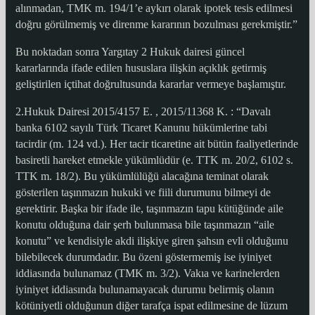
alınmadan, TMK m. 194/1’e aykırı olarak ipotek tesis edilmesi
doğru görülmemiş ve direnme kararının bozulması gerekmiştir.”
Bu noktadan sonra Yargıtay 2 Hukuk dairesi güncel
kararlarında ifade edilen hususlara ilişkin açıklık getirmiş
geliştirilen içtihat doğrultusunda kararlar vermeye başlamıştır.
2.Hukuk Dairesi 2015/4157 E. , 2015/11368 K. : “Davalı
banka 6102 sayılı Türk Ticaret Kanunu hükümlerine tabi
tacirdir (m. 124 vd.). Her tacir ticaretine ait bütün faaliyetlerinde
basiretli hareket etmekle yükümlüdür (e. TTK m. 20/2, 6102 s.
TTK m. 18/2). Bu yükümlülüğü alacağına teminat olarak
gösterilen taşınmazın hukuki ve fiili durumunu bilmeyi de
gerektirir. Başka bir ifade ile, taşınmazın tapu kütüğünde aile
konutu olduğuna dair şerh bulunmasa bile taşınmazın “aile
konutu” ve kendisiyle akdi ilişkiye giren şahsın evli olduğunu
bilebilecek durumdadır. Bu özeni göstermemiş ise iyiniyet
iddiasında bulunamaz (TMK m. 3/2). Vakıa ve karinelerden
iyiniyet iddiasında bulunamayacak durumu belirmiş olanın
kötüniyetli olduğunun diğer tarafça ispat edilmesine de lüzum