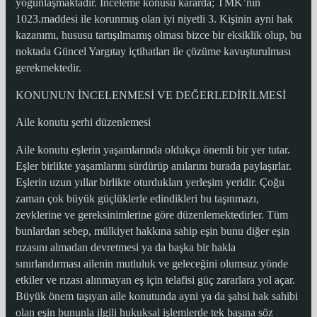
yoğunlaşmaktadır. İnceleme konusu kararda; TMK’nın
1023.maddesi ile korunmuş olan iyi niyetli 3. Kişinin ayni hak
kazanımı, hususu tartışılmamış olması bizce bir eksiklik olup, bu
noktada Güncel Yargıtay içtihatları ile çözüme kavuşturulması
gerekmektedir.
KONUNUN İNCELENMESİ VE DEĞERLEDİRİLMESİ
Aile konutu şerhi düzenlemesi
Aile konutu eşlerin yaşamlarında oldukça önemli bir yer tutar.
Eşler birlikte yaşamlarını sürdürüp anılarını burada paylaşırlar.
Eşlerin uzun yıllar birlikte oturdukları yerleşim yeridir. Çoğu
zaman çok büyük güçlüklerle edindikleri bu taşınmazı,
zevklerine ve gereksinimlerine göre düzenlemektedirler. Tüm
bunlardan sebep, mülkiyet hakkına sahip eşin bunu diğer eşin
rızasını almadan devretmesi ya da başka bir hakla
sınırlandırması ailenin mutluluk ve geleceğini olumsuz yönde
etkiler ve rızası alınmayan eş için telafisi güç zararlara yol açar.
Büyük önem taşıyan aile konutunda ayni ya da şahsi hak sahibi
olan eşin bununla ilgili hukuksal işlemlerde tek başına söz