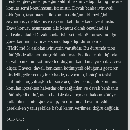
maddesi gereğince ipoteğin kaldırılmasını ve tapu kütüğüne aile
konutu şerhi konulmasını istemiştir. Davalı banka iyiniyetli
olduğunu, taşınmazın aile konutu olduğunu bilmediğini
savunmuş ; mahkemece davanın kabulüne karar verilmiştir.
Dava konusu taşınmazın aile konutu olarak özgülendiği
anlaşılmaktadır Davalı banka iyiniyetli olduğunu savunduğuna
göre; kanunun iyiniyete sonuç bağladığı durumlarda
(TMK.md.3) asılolan iyiniyetin varlığıdır. Bu durumda tapu
kütüğünde aile konutu şerhi bulunmadığı dikkate alındığında
davalı bankanın kötüniyetli olduğunu kanıtlama yükü davacıya
düşer. Davacı, davalı bankanın kötüniyetli olduğunu gösteren
bir delil getirememiştir. O halde, davacının, ipoteğin tesisi
tarihinden üç yılı aşkın bir süre geçtikten sonra, aile konutuna
konulan ipotekten haberdar olmadığından ve davalı bankanın
kötü niyetli olduğundan bahisle dava açması, hakkın kötüye
kullanılması niteliğinde olup, bu durumda davanın reddi
gerekirken yazılı şekilde kabul kararı verilmesi doğru değildir.
SONUC: