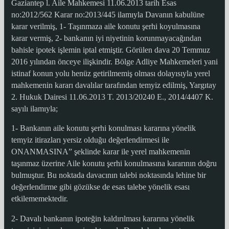
Gaziantep l. Aile Mahkemesi 11.06.2013 tarih Esas
no:2012/562 Karar no:2013/445 ilamıyla Davanın kabulüne
karar verilmiş, 1- Taşınmaza aile konutu şerhi koyulmasına
karar vermiş, 2- bankanın iyi niyetinin korunmayacağından
bahisle ipotek işlemin iptal etmiştir. Görülen dava 20 Temmuz
2016 yılından önceye ilişkindir. Bölge Adliye Mahkemeleri yani
istinaf konun yolu henüz getirilmemiş olması dolayısıyla yerel
mahkemenin kararı davalılar tarafından temyiz edilmiş, Yargıtay
2. Hukuk Dairesi 11.06.2013 T. 2013/20240 E., 2014/4407 K.
sayılı ilamıyla;
1- Bankanın aile konutu şerhi konulması kararına yönelik
temyiz itirazları yersiz olduğu değerlendirmesi ile
ONANMASINA” şeklinde karar ile yerel mahkemenin
taşınmaz üzerine Aile konutu şerhi konulmasına kararının doğru
bulmuştur. Bu noktada davacının talebi noktasında lehine bir
değerlendirme gibi gözükse de esas talebe yönelik esası
etkilememektedir.
2- Davalı bankanın ipoteğin kaldırılması kararına yönelik