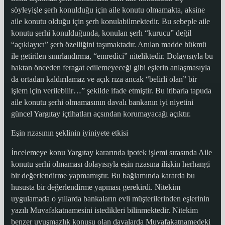
söyleyişle şerh konulduğu için aile konutu olmamakta, aksine
aile konutu olduğu için şerh konulabilmektedir. Bu sebeple aile
konutu şerhi konulduğunda, konulan şerh “kurucu” değil
“açıklayıcı” şerh özelliğini taşımaktadır. Anılan madde hükmü
ile getirilen sınırlandırma, “emredici” niteliktedir. Dolayısıyla bu
haktan önceden feragat edilemeyeceği gibi eşlerin anlaşmasıyla
da ortadan kaldırılamaz ve açık rıza ancak “belirli olan” bir
işlem için verilebilir…” şekilde ifade etmiştir. Bu itibarla tapuda
aile konutu şerhi olmamasının davalı bankanın iyi niyetini
güncel Yargıtay içtihatları açsından korumayacağı açıktır.
Eşin rızasının şeklinin iyiniyete etkisi
İncelemeye konu Yargıtay kararında ipotek işlemi sırasında Aile
konutu şerhi olmaması dolayısıyla eşin rızasına ilişkin herhangi
bir değerlendirme yapmamıştır. Bu bağlamında kararda bu
hususta bir değerlendirme yapması gerekirdi. Nitekim
uygulamada o yıllarda bankaların evli müşterilerinden eşlerinin
yazılı Muvafakatnamesini istedikleri bilinmektedir. Nitekim
benzer uyuşmazlık konusu olan davalarda Muvafakatnamedeki