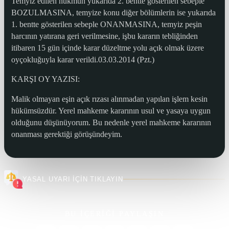
Temyiz edilen hükmün yukarıda 2. bentte gösterilen sebeple
BOZULMASINA, temyize konu diğer bölümlerin ise yukarıda
1. bentte gösterilen sebeple ONANMASINA, temyiz peşin
harcının yatırana geri verilmesine, işbu kararın tebliğinden
itibaren 15 gün içinde karar düzeltme yolu açık olmak üzere
oyçokluğuyla karar verildi.03.03.2014 (Pzt.)
KARŞI OY YAZISI:
Malik olmayan eşin açık rızası alınmadan yapılan işlem kesin
hükümsüzdür. Yerel mahkeme kararının usul ve yasaya uygun
olduğunu düşünüyorum. Bu nedenle yerel mahkeme kararının
onanması gerektiği görüşündeyim.
YASAL UYARI İÇİN TIKLAYIN
BU İÇERİĞİ PAYLAŞIN