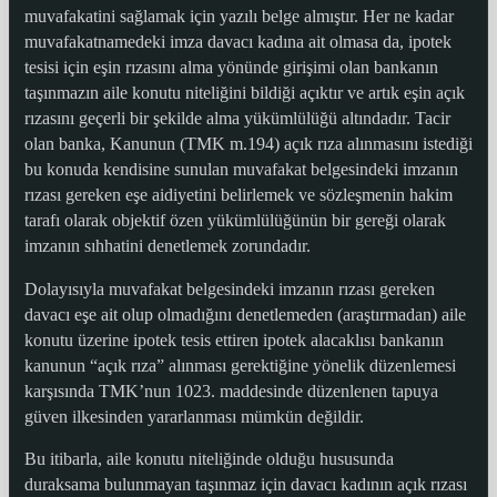
muvafakatini sağlamak için yazılı belge almıştır. Her ne kadar
muvafakatnamedeki imza davacı kadına ait olmasa da, ipotek
tesisi için eşin rızasını alma yönünde girişimi olan bankanın
taşınmazın aile konutu niteliğini bildiği açıktır ve artık eşin açık
rızasını geçerli bir şekilde alma yükümlülüğü altındadır. Tacir
olan banka, Kanunun (TMK m.194) açık rıza alınmasını istediği
bu konuda kendisine sunulan muvafakat belgesindeki imzanın
rızası gereken eşe aidiyetini belirlemek ve sözleşmenin hakim
tarafı olarak objektif özen yükümlülüğünün bir gereği olarak
imzanın sıhhatini denetlemek zorundadır.
Dolayısıyla muvafakat belgesindeki imzanın rızası gereken
davacı eşe ait olup olmadığını denetlemeden (araştırmadan) aile
konutu üzerine ipotek tesis ettiren ipotek alacaklısı bankanın
kanunun “açık rıza” alınması gerektiğine yönelik düzenlemesi
karşısında TMK’nun 1023. maddesinde düzenlenen tapuya
güven ilkesinden yararlanması mümkün değildir.
Bu itibarla, aile konutu niteliğinde olduğu hususunda
duraksama bulunmayan taşınmaz için davacı kadının açık rızası