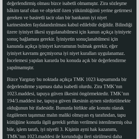
değerlendirmiş olması bizce isabetli olmamıştır. Zira sözleşme
hâkim taraf olan ve objektif özen yükümlüğünü yerine getirmesi
gereken ve basiretli tacir olan bir bankanın iyi niyet
karinesinden faydalandırılması kabul edilebilir değildir. Bilindiği
üzere iyiniyet ilkesi uygulanabilmesi için kanun açıkça iyiniyete
sonuç bağlaması gerekir. İyiniyetin sonuçlanabilmesi için
kanunda açıkça iyiniyet kavramının bulmak gerekir, eğer
iyiniyet kavramı geçmiyorsa iyi niyet kuralları uygulanamaz.
İncelemesi yapılan kararda bu konuda açık bir değerlendirme
yapılmamıştır.
Bizce Yargıtay bu noktada açıkça TMK 1023 kapsamında bir
değerlendirme yapması daha isabetli olurdu. Zira TMK’nın
1023.maddesi, tapuya güven ilkesini öngörmektedir. TMK’nın
194/3.maddesi ise, tapuya güven ilkesinin aynen sürdürülmekte
olduğunun bir ifadesidir. Bununla birlikte aile konutu olarak
özgülenen taşınmaz malın maliki olmayan eş tarafından, tapu
kütüğüne konutla ilgili gerekli şerhin verilmesi istenilmemiş olsa
bile, işlem tarafı, iyi niyetli 3. Kişinin ayni hak kazanımı,
TMK’nın 1023.maddesi ile korunduğu ileri sürülmesi daha