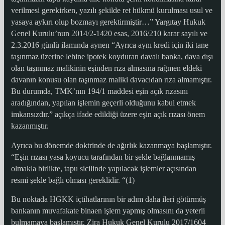
verilmesi gerekirken, yazılı şekilde ret hükmü kurulması usul ve
yasaya aykırı olup bozmayı gerektirmiştir…” Yargıtay Hukuk
Genel Kurulu’nun 2014/2-1420 esas, 2016/210 karar sayılı ve
2.3.2016 günlü ilamında aynen “Ayrıca aynı kredi için iki tane
taşınmaz üzerine lehine ipotek koyduran davalı banka, dava dışı
olan taşınmaz malikinin eşinden rıza almasına rağmen eldeki
davanın konusu olan taşınmaz maliki davacıdan rıza almamıştır.
Bu durumda, TMK’nın 194/1 maddesi eşin açık rızasını
aradığından, yapılan işlemin geçerli olduğunu kabul etmek
imkansızdır.” açıkça ifade edildiği üzere eşin açık rızası önem
kazanmıştır.
Ayrıca bu dönemde doktrinde de ağırlık kazanmaya başlamıştır.
“Eşin rızası yasa koyucu tarafından bir şekle bağlanmamış
olmakla birlikte, tapu sicilinde yapılacak işlemler açısından
resmi şekle bağlı olması gereklidir. “(1)
Bu noktada HGKK içtihatlarının bir adım daha ileri götürmüş
bankanın muvafakate binaen işlem yapmış olmasını da yeterli
bulmamaya başlamıştır. Zira Hukuk Genel Kurulu 2017/1604