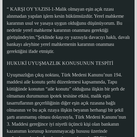
“ KARŞI OY YAZISI-1-Malik olmayan eşin açık rızası
alınmadan yapılan işlem kesin hükümsüzdür. Yerel mahkeme
kararının usul ve yasaya uygun olduğunu düşünüyorum. Bu
nedenle yerel mahkeme kararının onanması gerektiği
görüşündeyim.”Şeklinde kaşı oy yazısıyla davacıyı haklı, davalı
bankayı aleyhine yerel mahkemenin kararının onanması
gerektiğini ifade etmiştir.
HUKUKİ UYUŞMAZLIK KONUSUNUN TESPİTİ
Uyuşmazlığın çıkış noktası, Türk Medeni Kanunu’nun 194.
maddesi aile konutu şerhi düzenlemesi kapsamında, Tapu
kütüğünde konutun “aile konutu” olduğuna ilişkin bir şerh de
olmaması durumunun ipotek tesisine etkisi, malik eşin
tasarruflarının geçerliliğinin diğer eşin açık rızasına bağlı
olmasının ve bu açık rızaya ilişkin beyanın herhangi bir şekil
şartı aranmamış olması dolayısıyla, Türk Medeni Kanunu’nun
3. Maddesi gereğince iyi niyetli üçüncü kişi olan bankanın
kazanımın korunup korunmayacağı hususu üzerinde