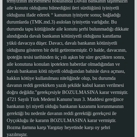
temyizinin incelenmesi noktasında Davalı bankanın taşınmazın
aile konutu olduğunu bilmediğini ileri sürdüğünü iyiniyetli
olduğunu ifade ederek “ kanunun iyiniyete sonuç bağladığı
durumlarda (TMK.md.3) asılolan iyiniyetin varlığıdır. Bu
durumda tapu kütüğünde aile konutu şerhi bulunmadığı dikkate
alındığında davalı bankanın kötüniyetli olduğunu kanıtlama
yükü davacıya düşer. Davacı, davalı bankanın kötüniyetli
olduğunu gösteren bir delil getirememiştir. O halde, davacının,
ipoteğin tesisi tarihinden üç yılı aşkın bir süre geçtikten sonra,
aile konutuna konulan ipotekten haberdar olmadığından ve
davalı bankanın kötü niyetli olduğundan bahisle dava açması,
hakkın kötüye kullanılması niteliğinde olup, bu durumda
davanın reddi gerekirken yazılı şekilde kabul kararı verilmesi
doğru değildir.”gerekçesiyle BOZULMASINA karar vermiştir.
4721 Sayılı Türk Medeni Kanunu’nun 3. Maddesi gereğince
bankanın iyi niyetli olduğu bankanın kazanımı korunmasının
gerektiği bu nedenle davanın reddi gerektiği gerekçesi ile
Oyçokluğu ile kararın BOZULMASINA karar vermiştir.
Bozma ilamına karşı Yargıtay heyetinde karşı oy şehri
yazılmıştır.