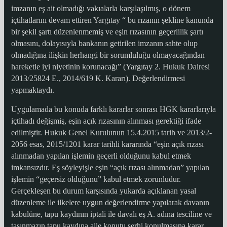
imzanın eş ait olmadığı vakıalarla karşılaşılmış, o dönem
içtihatlarını devam ettiren Yargıtay “ bu rızanın şekline kanunda
bir şekil şartı düzenlenmemiş ve eşin rızasının geçerlilik şartı
olmasını, dolayısıyla bankanın getirilen imzanın sahte olup
olmadığına ilişkin herhangi bir sorumluluğu olmayacağından
hareketle iyi niyetinin korunacağı” (Yargıtay 2. Hukuk Dairesi
2013/25824 E., 2014/619 K. Kararı). Değerlendirmesi
yapmaktaydı.
Uygulamada bu konuda farklı kararlar sonrası HGK kararlarıyla
içtihadı değişmiş, eşin açık rızasının alınması gerektiği ifade
edilmiştir. Hukuk Genel Kurulunun 15.4.2015 tarih ve 2013/2-
2056 esas, 2015/1201 karar tarihli kararında “eşin açık rızası
alınmadan yapılan işlemin geçerli olduğunu kabul etmek
imkansızdır. Eş söyleyişle eşin “açık rızası alınmadan” yapılan
işlemin “geçersiz olduğunu” kabul etmek zorunludur.
Gerçekleşen bu durum karşısında yukarda açıklanan yasal
düzenleme ile ilkelere uygun değerlendirme yapılarak davanın
kabulüne, tapu kaydının iptali ile davalı eş A. adına tesciline ve
taşınmazın tapu kaydına aile konutu şerhi konulmasına karar