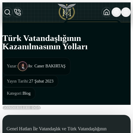
TURKCE
TR
AZERBAYCAN DILI
AZ
Türk Vatandaşlığının
ENGLISH
Kazanılmasının Yolları
EN
Yazar
:
Av. Caner BAKIRTAŞ
Yayın Tarihi
:
27 Şubat 2023
Kategori
:
Blog
GÖNDERİLERE DÖN
Genel Hatları İle Vatandaşlık ve Türk Vatandaşlığının