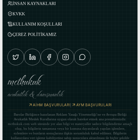
İNSAN KAYNAKLARI
KVKK
KULLANIM KOŞULLARI
ÇEREZ POLİTİKAMIZ
mcthukuk
avukatlık & danışmanlık
|
AİHM BAŞVURULARI
AYM BAŞVURULARI
Barolar Birliğince hazırlanan Reklam Yasağı Yönetmeliği’ne ve Avrupa Birliği
Avukatlık Meslek Kurallarına uygun olarak hareket etmek ana prensibimizdir.
mcthukuk.com web sitesinde yer alan bilgi ve materyaller sadece bilgilendirme amaçlı
olup, bu bilgilerin tamamına veya bir kısmına dayanılarak yapılan işlemlere,
eylemlere ve bunların sonuçlarına ilişkin sorumluluk kabul edilmez. Bilgilerin
kullanıcılara veri işleme kabiliyetine sahip sunuculara aktarılması ile hiçbir şekilde