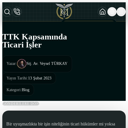
TURKCE
TR
AZERBAYCAN DILI
AZ
TTK Kapsamında
ENGLISH
Ticari İşler
EN
Yazar
:
Stj. Av. Veysel TÜRKAY
Yayın Tarihi
:
13 Şubat 2023
Kategori
:
Blog
GÖNDERİLERE DÖN
Bir uyuşmazlıkta bir işin niteliğinin ticari hükümler mi yoksa