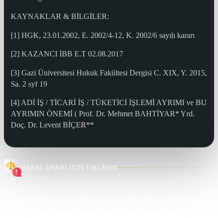
KAYNAKLAR & BİLGİLER:
[1] HGK, 23.01.2002, E. 2002/4-12, K. 2002/6 sayılı kararı
[2] KAZANCI İBB E.T 02.08.2017
[3] Gazi Üniversitesi Hukuk Fakültesi Dergisi C. XIX, Y. 2015,
Sa. 2 syf 19
[4] ADİ İŞ / TİCARİ İŞ / TÜKETİCİ İŞLEMİ AYRIMI ve BU
AYRIMIN ÖNEMİ ( Prof. Dr. Mehmet BAHTİYAR* Yrd.
Doç. Dr. Levent BİÇER**
YASAL UYARI İÇİN TIKLAYIN
BU İÇERİĞİ PAYLAŞIN