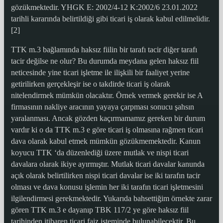
gözükmektedir. YHGK E: 2002/4-12 K:2002/6 23.01.2022
tarihli kararında belirtildiği gibi ticari iş olarak kabul edilmelidir.
[2]
TTK m.3 bağlamında haksız fiilin bir tarafı tacir diğer tarafı
tacir değilse ne olur? Bu durumda meydana gelen haksız fiil
neticesinde yine ticari işletme ile ilişkili bir faaliyet yerine
getirilirken gerçekleşir ise o takdirde ticari iş olarak
nitelendirmek mümkün olacaktır. Örnek vermek gerekir ise A
firmasının nakliye aracının yayaya çarpması sonucu şahsın
yaralanması. Ancak gözden kaçırmamamız gereken bir durum
vardır ki o da TTK m.3 e göre ticari iş olmasına rağmen ticari
dava olarak kabul etmek mümkün gözükmemektedir. Kanun
koyucu TTK ‘da düzenlediği üzere mutlak ve nispi ticari
davalara olarak ikiye ayırmıştır. Mutlak ticari davalar kanunda
açık olarak belirtilirken nispi ticari davalar ise iki tarafın tacir
olması ve dava konusu işlemin her iki tarafın ticari işletmesini
ilgilendirmesi gerekmektedir. Yukarıda bahsettiğim örnekte zarar
gören TTK m.3 e dayanıp TBK 117/2 ye göre haksız fiil
tarihinden itibaren ticari faiz isteminde bulunabilecektir. Bu