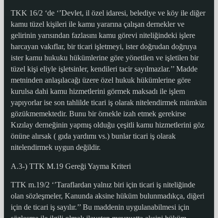
TKK 16/2 ‘de ‘’Devlet, il özel idaresi, belediye ve köy ile diğer
kamu tüzel kişileri ile kamu yararına çalışan dernekler ve
gelirinin yarısından fazlasını kamu görevi niteliğindeki işlere
harcayan vakıflar, bir ticari işletmeyi, ister doğrudan doğruya
ister kamu hukuku hükümlerine göre yönetilen ve işletilen bir
tüzel kişi eliyle işletsinler, kendileri tacir sayılmazlar.’’ Madde
metninden anlaşılacağı üzere özel hukuk hükümlerine göre
kurulsa dahi kamu hizmetlerini görmek maksadı ile işlem
yapıyorlar ise son tahlilde ticari iş olarak nitelendirmek mümkün
gözükmemektedir. Bunu bir örnekle izah etmek gerekirse
Kızılay derneğinin yapmış olduğu çeşitli kamu hizmetlerini göz
önüne alırsak ( gıda yardımı vs.) bunlar ticari iş olarak
nitelendirmek uygun değildir.
A.3-) TTK M.19 Gereği Yayma Kriteri
TTK m.19/2 ‘’Taraflardan yalnız biri için ticari iş niteliğinde
olan sözleşmeler, Kanunda aksine hüküm bulunmadıkça, diğeri
için de ticari iş sayılır.’’ Bu maddenin uygulanabilmesi için