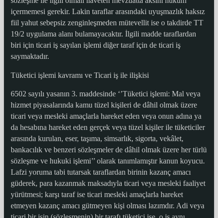
sözleşme ile ilgili olmalı ilaveten mevzuatta aksini hüküm
içermemesi gerekir. Lakin taraflar arasındaki uyuşmazlık haksız
fiil yahut sebepsiz zenginleşmeden mütevellit ise o takdirde TT
19/2 uygulama alanı bulamayacaktır. İlgili madde taraflardan
biri için ticari iş sayılan işlemi diğer taraf için de ticari iş
saymaktadır.
Tüketici işlemi kavramı ve Ticari iş ile ilişkisi
6502 sayılı yasanın 3. maddesinde ‘’Tüketici işlemi: Mal veya
hizmet piyasalarında kamu tüzel kişileri de dâhil olmak üzere
ticari veya mesleki amaçlarla hareket eden veya onun adına ya
da hesabına hareket eden gerçek veya tüzel kişiler ile tüketiciler
arasında kurulan, eser, taşıma, simsarlık, sigorta, vekâlet,
bankacılık ve benzeri sözleşmeler de dâhil olmak üzere her türlü
sözleşme ve hukuki işlemi’’ olarak tanımlamıştır kanun koyucu.
Lafzi yoruma tabi tutarsak taraflardan birinin kazanç amacı
güderek, para kazanmak maksadıyla ticari veya mesleki faaliyet
yürütmesi; karşı taraf ise ticari mesleki amaçlarla hareket
etmeyen kazanç amacı gütmeyen kişi olması lazımdır. Adi veya
ticari bir işin (sözleşmenin) bir tarafı tüketici ise, o iş aynı