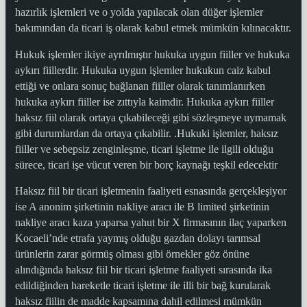
hazırlık işlemleri ve o yolda yapılacak olan düğer işlemler
bakımından da ticari iş olarak kabul etmek mümkün kılınacaktır.
Hukuk işlemler ikiye ayrılmıştır hukuka uygun fiiller ve hukuka
aykırı fiillerdir. Hukuka uygun işlemler hukukun caiz kabul
ettiği ve onlara sonuç bağlanan fiiller olarak tanımlanırken
hukuka aykırı fiiller ise zıttıyla kaimdir. Hukuka aykırı fiiller
haksız fiil olarak ortaya çıkabileceği gibi sözleşmeye uymamak
gibi durumlardan da ortaya çıkabilir. .Hukuki işlemler, haksız
fiiller ve sebepsiz zenginleşme, ticari işletme ile ilgili olduğu
sürece, ticari işe vücut veren bir borç kaynağı teşkil edecektir
Haksız fiil bir ticari işletmenin faaliyeti esnasında gerçekleşiyor
ise A anonim şirketinin nakliye aracı ile B limited şirketinin
nakliye aracı kaza yaparsa yahut bir X firmasının ilaç yaparken
Kocaeli’nde etrafa yaymış olduğu gazdan dolayı tarımsal
ürünlerin zarar görmüş olması gibi örnekler göz önüne
alındığında haksız fiil bir ticari işletme faaliyeti sırasında ika
edildiğinden hareketle ticari işletme ile illi bir bağ kurularak
haksız fiilin de madde kapsamına dahil edilmesi mümkün