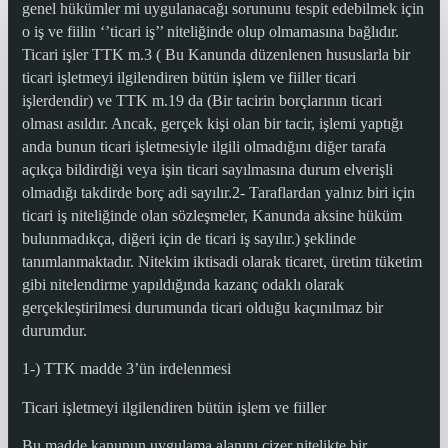
genel hükümler mi uygulanacağı sorununu tespit edebilmek için
o iş ve fiilin ‘’ticari iş’’ niteliğinde olup olmamasına bağlıdır.
Ticari işler TTK m.3 ( Bu Kanunda düzenlenen hususlarla bir
ticari işletmeyi ilgilendiren bütün işlem ve fiiller ticari
işlerdendir) ve TTK m.19 da (Bir tacirin borçlarının ticari
olması asıldır. Ancak, gerçek kişi olan bir tacir, işlemi yaptığı
anda bunun ticari işletmesiyle ilgili olmadığını diğer tarafa
açıkça bildirdiği veya işin ticari sayılmasına durum elverişli
olmadığı takdirde borç adi sayılır.2- Taraflardan yalnız biri için
ticari iş niteliğinde olan sözleşmeler, Kanunda aksine hüküm
bulunmadıkça, diğeri için de ticari iş sayılır.) şeklinde
tanımlanmaktadır. Nitekim iktisadi olarak ticaret, üretim tüketim
gibi nitelendirme yapıldığında kazanç odaklı olarak
gerçekleştirilmesi durumunda ticari olduğu kaçınılmaz bir
durumdur.
1-) TTK madde 3’ün irdelenmesi
Ticari işletmeyi ilgilendiren bütün işlem ve fiiller
Bu madde kanunun uygulama alanını çizer nitelikte bir