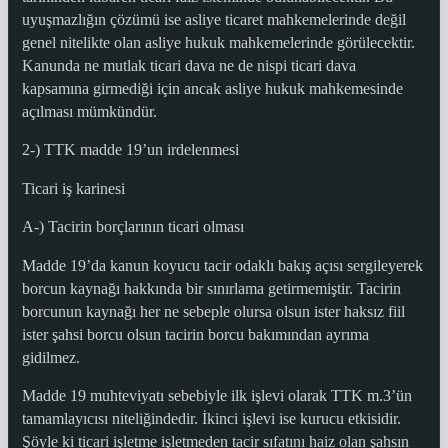
uyuşmazlığın çözümü ise asliye ticaret mahkemelerinde değil
genel nitelikte olan asliye hukuk mahkemelerinde görülecektir.
Kanunda ne mutlak ticari dava ne de nispi ticari dava
kapsamına girmediği için ancak asliye hukuk mahkemesinde
açılması mümkündür.
2-) TTK madde 19’un irdelenmesi
Ticari iş karinesi
A-) Tacirin borçlarının ticari olması
Madde 19’da kanun koyucu tacir odaklı bakış açısı sergileyerek
borcun kaynağı hakkında bir sınırlama getirmemiştir. Tacirin
borcunun kaynağı her ne sebeple olursa olsun ister haksız fiil
ister şahsi borcu olsun tacirin borcu bakımından ayrıma
gidilmez.
Madde 19 muhteviyatı sebebiyle ilk işlevi olarak TTK m.3’ün
tamamlayıcısı niteliğindedir. İkinci işlevi ise kurucu etkisidir.
Şöyle ki ticari işletme işletmeden tacir sıfatını haiz olan şahsın