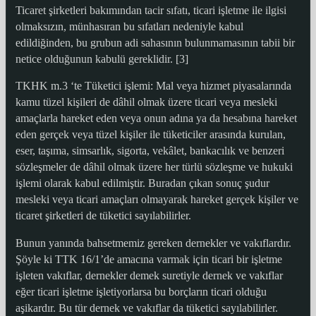
Ticaret şirketleri bakımından tacir sıfatı, ticari işletme ile ilgisi
olmaksızın, münhasıran bu sıfatları nedeniyle kabul
edildiğinden, bu grubun adi sahasının bulunmamasının tabii bir
netice olduğunun kabulü gereklidir. [3]
TKHK m.3 ‘te Tüketici işlemi: Mal veya hizmet piyasalarında
kamu tüzel kişileri de dâhil olmak üzere ticari veya mesleki
amaçlarla hareket eden veya onun adına ya da hesabına hareket
eden gerçek veya tüzel kişiler ile tüketiciler arasında kurulan,
eser, taşıma, simsarlık, sigorta, vekâlet, bankacılık ve benzeri
sözleşmeler de dâhil olmak üzere her türlü sözleşme ve hukuki
işlemi olarak kabul edilmiştir. Buradan çıkan sonuç şudur
mesleki veya ticari amaçları olmayarak hareket gerçek kişiler ve
ticaret şirketleri de tüketici sayılabilirler.
Bunun yanında bahsetmemiz gereken dernekler ve vakıflardır.
Şöyle ki TTK 16/1’de amacına varmak için ticari bir işletme
işleten vakıflar, dernekler demek suretiyle dernek ve vakıflar
eğer ticari işletme işletiyorlarsa bu borçların ticari olduğu
aşikardır. Bu tür dernek ve vakıflar da tüketici sayılabilirler.