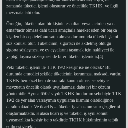
zamanda tüketici işlemi oluşturur ve öncelikle TKHK. ve ilgili
mevzuata tabi olur.
Örneğin, tüketici olan bir kişinin esnaftan veya tacirden ya da
esnaf/tacir olmasa dahi ticari amaçlarla hareket eden bir başka
kişiden bir cep telefonu satın alması du­rumunda tüketici işlemi
söz konusu olur. Tüketicinin, sigortacı ile akdetmiş olduğu
sigorta sözleşmesi ve ev eşyalarını taşıtmak için nakliyeci ile
yaptığı taşıma sözleşmesi de birer tüketici işlemidir.[4]
Peki tüketici işlemi ile TTK 19/2 kesişir ise ne olacak? Bu
durumda emredici şekilde tüketicinin korunması maksadı vardır.
TKHK hem özel hem de sonraki kanun olması sebebiyle
mevzuatın öncelik olarak uygulanması daha iyi bir çözüm
yöntemidir. Ayrıca 6502 sayılı TKHK bu durum sebebiyle TTK
19/2 de yer alan varsayımın uygulama kısmını olabildiğince
daraltmaktadır. Ve ticari iş – tüketici iş sahasının sınır çizgilerini
oluşturmaktadır. Hülasa ticari iş ve tüketici iş aynı somut
uyuşmazlıkta kesişir ise o takdirde TKHK hükümlerinin tatbik
edilmesi gerekir.