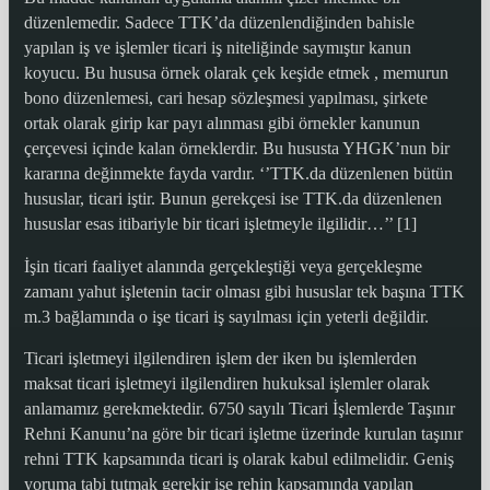
düzenlemedir. Sadece TTK’da düzenlendiğinden bahisle
yapılan iş ve işlemler ticari iş niteliğinde saymıştır kanun
koyucu. Bu hususa örnek olarak çek keşide etmek , memurun
bono düzenlemesi, cari hesap sözleşmesi yapılması, şirkete
ortak olarak girip kar payı alınması gibi örnekler kanunun
çerçevesi içinde kalan örneklerdir. Bu hususta YHGK’nun bir
kararına değinmekte fayda vardır. ‘’TTK.da düzenlenen bütün
hususlar, ticari iştir. Bunun gerekçesi ise TTK.da düzenlenen
hususlar esas itibariyle bir ticari işletmeyle ilgilidir…’’ [1]
İşin ticari faaliyet alanında gerçekleştiği veya gerçekleşme
zamanı yahut işletenin tacir olması gibi hususlar tek başına TTK
m.3 bağlamında o işe ticari iş sayılması için yeterli değildir.
Ticari işletmeyi ilgilendiren işlem der iken bu işlemlerden
maksat ticari işletmeyi ilgilendiren hukuksal işlemler olarak
anlamamız gerekmektedir. 6750 sayılı Ticari İşlemlerde Taşınır
Rehni Kanunu’na göre bir ticari işletme üzerinde kurulan taşınır
rehni TTK kapsamında ticari iş olarak kabul edilmelidir. Geniş
yoruma tabi tutmak gerekir ise rehin kapsamında yapılan