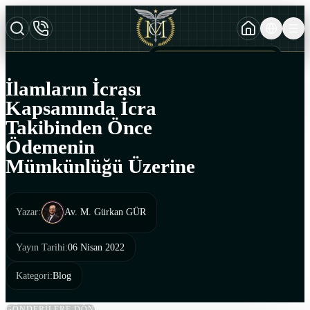
TURKCE
TR
AZERBAYCAN DILI
AZ
İlamların İcrası
ENGLISH
Kapsamında İcra
EN
Takibinden Önce
Ödemenin
Mümkünlüğü Üzerine
Yazar
:
Av. M. Gürkan GÜR
Yayın Tarihi
:
06 Nisan 2022
Kategori
:
Blog
GÖNDERİLERE DÖN