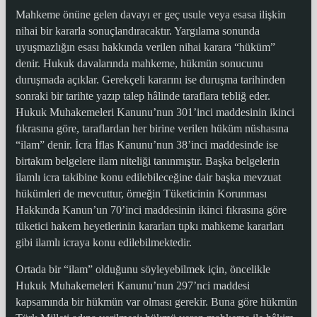
Mahkeme önüne gelen davayı er geç usule veya esasa ilişkin
nihai bir kararla sonuçlandıracaktır. Yargılama sonunda
uyuşmazlığın esası hakkında verilen nihai karara “hüküm”
denir. Hukuk davalarında mahkeme, hükmün sonucunu
duruşmada açıklar. Gerekçeli kararını ise duruşma tarihinden
sonraki bir tarihte yazıp talep hâlinde taraflara tebliğ eder.
Hukuk Muhakemeleri Kanunu’nun 301’inci maddesinin ikinci
fıkrasına göre, taraflardan her birine verilen hüküm nüshasına
“ilam” denir. İcra İflas Kanunu’nun 38’inci maddesinde ise
birtakım belgelere ilam niteliği tanınmıştır. Başka belgelerin
ilamlı icra takibine konu edilebileceğine dair başka mevzuat
hükümleri de mevcuttur, örneğin Tüketicinin Korunması
Hakkında Kanun’un 70’inci maddesinin ikinci fıkrasına göre
tüketici hakem heyetlerinin kararları tıpkı mahkeme kararları
gibi ilamlı icraya konu edilebilmektedir.
Ortada bir “ilam” olduğunu söyleyebilmek için, öncelikle
Hukuk Muhakemeleri Kanunu’nun 297’nci maddesi
kapsamında bir hükmün var olması gerekir. Buna göre hükmün