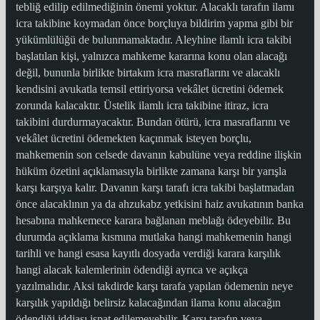
tebliğ edilip edilmediğinin önemi yoktur. Alacaklı tarafın ilamı
icra takibine koymadan önce borçluya bildirim yapma gibi bir
yükümlülüğü de bulunmamaktadır. Aleyhine ilamlı icra takibi
başlatılan kişi, yalnızca mahkeme kararına konu olan alacağı
değil, bununla birlikte birtakım icra masraflarını ve alacaklı
kendisini avukatla temsil ettiriyorsa vekâlet ücretini ödemek
zorunda kalacaktır. Üstelik ilamlı icra takibine itiraz, icra
takibini durdurmayacaktır. Bundan ötürü, icra masraflarını ve
vekâlet ücretini ödemekten kaçınmak isteyen borçlu,
mahkemenin son celsede davanın kabulüne veya reddine ilişkin
hüküm özetini açıklamasıyla birlikte zamana karşı bir yarışla
karşı karşıya kalır. Davanın karşı tarafı icra takibi başlatmadan
önce alacaklının ya da ahzukabz yetkisini haiz avukatının banka
hesabına mahkemece karara bağlanan meblağı ödeyebilir. Bu
durumda açıklama kısmına mutlaka hangi mahkemenin hangi
tarihli ve hangi esasa kayıtlı dosyada verdiği karara karşılık
hangi alacak kalemlerinin ödendiği ayrıca ve açıkça
yazılmalıdır. Aksi takdirde karşı tarafa yapılan ödemenin neye
karşılık yapıldığı belirsiz kalacağından ilama konu alacağın
ödendiği iddiası ispat edilemeyebilir. Karşı tarafın veya