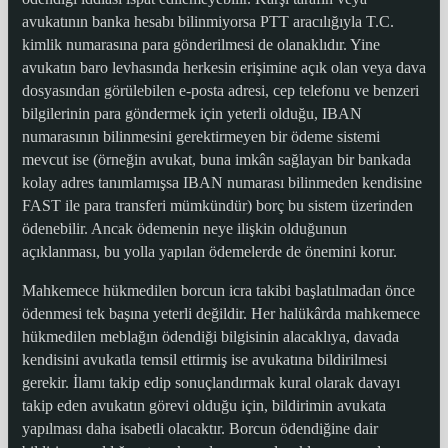
avukatının banka hesabı bilinmiyorsa PTT aracılığıyla T.C.
kimlik numarasına para gönderilmesi de olanaklıdır. Yine
avukatın baro levhasında herkesin erişimine açık olan veya dava
dosyasından görülebilen e-posta adresi, cep telefonu ve benzeri
bilgilerinin para göndermek için yeterli olduğu, IBAN
numarasının bilinmesini gerektirmeyen bir ödeme sistemi
mevcut ise (örneğin avukat, buna imkân sağlayan bir bankada
kolay adres tanımlamışsa IBAN numarası bilinmeden kendisine
FAST ile para transferi mümkündür) borç bu sistem üzerinden
ödenebilir. Ancak ödemenin neye ilişkin olduğunun
açıklanması, bu yolla yapılan ödemelerde de önemini korur.
Mahkemece hükmedilen borcun icra takibi başlatılmadan önce
ödenmesi tek başına yeterli değildir. Her halükârda mahkemece
hükmedilen meblağın ödendiği bilgisinin alacaklıya, davada
kendisini avukatla temsil ettirmiş ise avukatına bildirilmesi
gerekir. İlamı takip edip sonuçlandırmak kural olarak davayı
takip eden avukatın görevi olduğu için, bildirimin avukata
yapılması daha isabetli olacaktır. Borcun ödendiğine dair