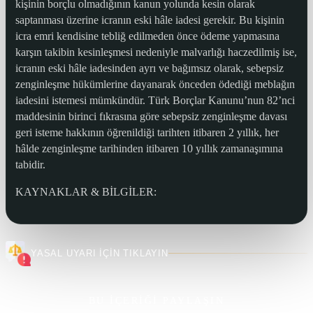
kişinin borçlu olmadığının kanun yolunda kesin olarak
saptanması üzerine icranın eski hâle iadesi gerekir. Bu kişinin
icra emri kendisine tebliğ edilmeden önce ödeme yapmasına
karşın takibin kesinleşmesi nedeniyle malvarlığı haczedilmiş ise,
icranın eski hâle iadesinden ayrı ve bağımsız olarak, sebepsiz
zenginleşme hükümlerine dayanarak önceden ödediği meblağın
iadesini istemesi mümkündür. Türk Borçlar Kanunu’nun 82’nci
maddesinin birinci fıkrasına göre sebepsiz zenginleşme davası
geri isteme hakkının öğrenildiği tarihten itibaren 2 yıllık, her
hâlde zenginleşme tarihinden itibaren 10 yıllık zamanaşımına
tabidir.
KAYNAKLAR & BİLGİLER:
YASAL UYARI İÇİN TIKLAYIN
BU İÇERİĞİ PAYLAŞIN