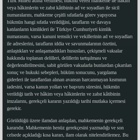
Türk Milleti adına verilmesi; hükmü veren mahkeme ile hâkim
veya hâkimlerin ve zabıt kâtibinin ad ve soyadları ile sicil
numaralarını, mahkeme çeşitli sıfatlarla görev yapıyorsa
hükmün hangi sıfatla verildiğini, tarafların ve davaya
katılanların kimlikleri ile Türkiye Cumhuriyeti kimlik
numarasını, varsa kanuni temsilci ve vekillerinin ad ve soyadları
ile adreslerini, tarafların iddia ve savunmalarının özetini,
anlaştıkları ve anlaşamadıkları hususları, çekişmeli vakıalar
hakkında toplanan delilleri, delillerin tartışılması ve
değerlendirilmesini, sabit görülen vakıalarla bunlardan çıkarılan
sonuç ve hukuki sebepleri, hüküm sonucunu, yargılama
giderleri ile taraflardan alınan avansın harcanmayan kısmının
iadesini, varsa kanun yolları ve başvuru süresini, hükmün
verildiği tarih ve hâkim veya hâkimlerin ve zabıt kâtibinin
imzalarını, gerekçeli kararın yazıldığı tarihi mutlaka içermesi
gerekir.
Görüldüğü üzere ilamdan anlaşılan, mahkemenin gerekçeli
kararıdır. Mahkemenin henüz gerekçesini yazmadığı ve son
celsede açıkladığı kısa kararı, ilam olarak nitelendirilemez. Bu