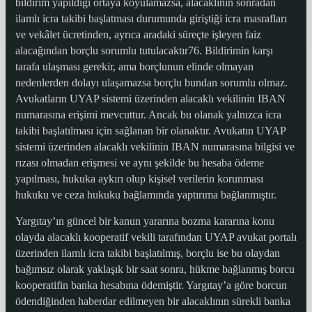
bildirim yapıldığı ortaya koyulamazsa, alacaklının sonradan
ilamlı icra takibi başlatması durumunda giriştiği icra masrafları
ve vekâlet ücretinden, ayrıca aradaki süreçte işleyen faiz
alacağından borçlu sorumlu tutulacaktır76. Bildirimin karşı
tarafa ulaşması gerekir, ama borçlunun elinde olmayan
nedenlerden dolayı ulaşamazsa borçlu bundan sorumlu olmaz.
Avukatların UYAP sistemi üzerinden alacaklı vekilinin IBAN
numarasına erişimi mevcuttur. Ancak bu olanak yalnızca icra
takibi başlatılması için sağlanan bir olanaktır. Avukatın UYAP
sistemi üzerinden alacaklı vekilinin IBAN numarasına bilgisi ve
rızası olmadan erişmesi ve aynı şekilde bu hesaba ödeme
yapılması, hukuka aykırı olup kişisel verilerin korunması
hukuku ve ceza hukuku bağlamında yaptırıma bağlanmıştır.
Yargıtay’ın güncel bir kanun yararına bozma kararına konu
olayda alacaklı kooperatif vekili tarafından UYAP avukat portalı
üzerinden ilamlı icra takibi başlatılmış, borçlu ise bu olaydan
bağımsız olarak yaklaşık bir saat sonra, hükme bağlanmış borcu
kooperatifin banka hesabına ödemiştir. Yargıtay’a göre borcun
ödendiğinden haberdar edilmeyen bir alacaklının sürekli banka