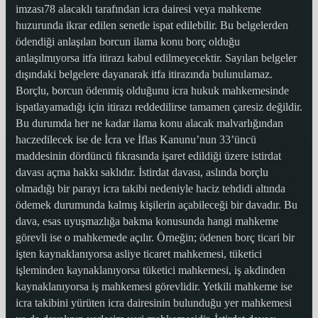
imzası78 alacaklı tarafından icra dairesi veya mahkeme
huzurunda ikrar edilen senetle ispat edilebilir. Bu belgelerden
ödendiği anlaşılan borcun ilama konu borç olduğu
anlaşılmıyorsa itfa itirazı kabul edilmeyecektir. Sayılan belgeler
dışındaki belgelere dayanarak itfa itirazında bulunulamaz.
Borçlu, borcun ödenmiş olduğunu icra hukuk mahkemesinde
ispatlayamadığı için itirazı reddedilirse tamamen çaresiz değildir.
Bu durumda her ne kadar ilama konu alacak malvarlığından
haczedilecek ise de İcra ve İflas Kanunu’nun 33’üncü
maddesinin dördüncü fıkrasında işaret edildiği üzere istirdat
davası açma hakkı saklıdır. İstirdat davası, aslında borçlu
olmadığı bir parayı icra takibi nedeniyle haciz tehdidi altında
ödemek durumunda kalmış kişilerin açabileceği bir davadır. Bu
dava, esas uyuşmazlığa bakma konusunda hangi mahkeme
görevli ise o mahkemede açılır. Örneğin; ödenen borç ticari bir
işten kaynaklanıyorsa asliye ticaret mahkemesi, tüketici
işleminden kaynaklanıyorsa tüketici mahkemesi, iş akdinden
kaynaklanıyorsa iş mahkemesi görevlidir. Yetkili mahkeme ise
icra takibini yürüten icra dairesinin bulunduğu yer mahkemesi