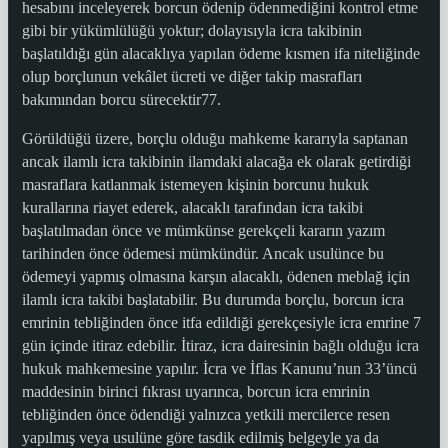
hesabını inceleyerek borcun ödenip ödenmediğini kontrol etme
gibi bir yükümlülüğü yoktur; dolayısıyla icra takibinin
başlatıldığı gün alacaklıya yapılan ödeme kısmen ifa niteliğinde
olup borçlunun vekâlet ücreti ve diğer takip masrafları
bakımından borcu sürecektir77.
Görüldüğü üzere, borçlu olduğu mahkeme kararıyla saptanan
ancak ilamlı icra takibinin ilamdaki alacağa ek olarak getirdiği
masraflara katlanmak istemeyen kişinin borcunu hukuk
kurallarına riayet ederek, alacaklı tarafından icra takibi
başlatılmadan önce ve mümkünse gerekçeli kararın yazım
tarihinden önce ödemesi mümkündür. Ancak usulünce bu
ödemeyi yapmış olmasına karşın alacaklı, ödenen meblağ için
ilamlı icra takibi başlatabilir. Bu durumda borçlu, borcun icra
emrinin tebliğinden önce itfa edildiği gerekçesiyle icra emrine 7
gün içinde itiraz edebilir. İtiraz, icra dairesinin bağlı olduğu icra
hukuk mahkemesine yapılır. İcra ve İflas Kanunu’nun 33’üncü
maddesinin birinci fıkrası uyarınca, borcun icra emrinin
tebliğinden önce ödendiği yalnızca yetkili mercilerce resen
yapılmış veya usulüne göre tasdik edilmiş belgeyle ya da