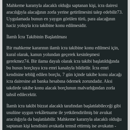
Mahkeme kararıyla alacaklı olduğu saptanan kişi, icra dairesi
aracılığıyla alacağının zorla yerine getirilmesini talep edebilir73.
Uygulamada bunun en yaygın görülen türü, para alacağının
haciz yoluyla icra takibine konu edilmesidir.
İlamlı İcra Takibinin Başlatılması
Bir mahkeme kararının ilamlı icra takibine konu edilmesi için,
kural olarak, kanun yolundan geçerek kesinleşmesi
gerekmez74. Bir ilama dayalı olarak icra takibi başlatıldığında
bu husus borçluya icra emri kanalıyla bildirilir. İcra emri
kendisine tebliğ edilen borçlu, 7 gün içinde takibe konu alacağı
icra dairesine ait banka hesabına ödemek zorundadır. Aksi
takdirde takibe konu alacak borçlunun malvarlığından zorla
tahsil edilecektir.
İlamlı icra takibi bizzat alacaklı tarafından başlatılabileceği gibi
usulüne uygun vekâletname ile yetkilendirilmiş bir avukat
aracılığıyla da başlatılabilir. Mahkeme kararıyla alacaklı olduğu
saptanan kişi kendisini avukatla temsil ettirmiş ise avukatın -