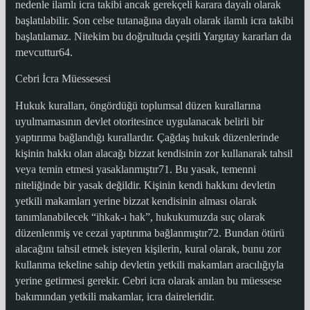
nedenle ilamlı icra takibi ancak gerekçeli karara dayalı olarak
başlatılabilir. Son celse tutanağına dayalı olarak ilamlı icra takibi
başlatılamaz. Nitekim bu doğrultuda çeşitli Yargıtay kararları da
mevcuttur64.
Cebri İcra Müessesesi
Hukuk kuralları, öngördüğü toplumsal düzen kurallarına
uyulmamasının devlet otoritesince uygulanacak belirli bir
yaptırıma bağlandığı kurallardır. Çağdaş hukuk düzenlerinde
kişinin hakkı olan alacağı bizzat kendisinin zor kullanarak tahsil
veya temin etmesi yasaklanmıştır71. Bu yasak, temenni
niteliğinde bir yasak değildir. Kişinin kendi hakkını devletin
yetkili makamları yerine bizzat kendisinin alması olarak
tanımlanabilecek “ihkak-ı hak”, hukukumuzda suç olarak
düzenlenmiş ve cezai yaptırıma bağlanmıştır72. Bundan ötürü
alacağını tahsil etmek isteyen kişilerin, kural olarak, bunu zor
kullanma tekeline sahip devletin yetkili makamları aracılığıyla
yerine getirmesi gerekir. Cebri icra olarak anılan bu müessese
bakımından yetkili makamlar, icra daireleridir.