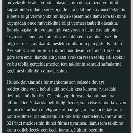
müvekkili ile aksi yönde anlaşmış olmadıkça- özen yükümü
kapsamında o ilamı süresi içinde icra takibine koyması beklenir.
Elbette bilgi verme yükümlülüğü kapsamında ilamı icra takibine
koymadan önce müvekkiline bilgi vermesi isabetli olacaktır.
İlamda başka bir avukatın adı yazıyorsa o ilamı icra takibine
koyması istenen avukatın davayı takip eden avukata yazı ile
bilgi vermesi, avukatlık meslek kurallarının gereğidir. Kaldı ki
Avukatlık Kanunu’nun 166’ncı maddesinin üçüncü fıkrasına
göre icra emri, ilamda adı yazan avukata resen tebliğ edilecektir
ve bu tebliğ gerçekleşmeden icra takibinin sonraki safhalarına
geçilmesi mümkün olmayacaktır.
Hukuk davalarında bir mahkeme son celsede davayı
reddettiğine veya kabul ettiğine dair kısa kararını (yasadaki
deyimle “hüküm özeti”) açıklayıp duruşmada bulunanlara
tefhim eder. Yukarıda belirtildiği üzere, son celse zaptında yazan
bu kısa karar ilam niteliğinde olmadığı için ilamlı icra takibine
konu edilmesi olanaksızdır. Hukuk Muhakemeleri Kanunu’nun
321’inci maddesinin ikinci fıkrası uyarınca, ilamlı icra takibine
konu edilebilecek gerekçeli kararın, hüküm özetinin