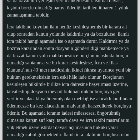
ya da davalının yerleşim yeri mahkemesidir. İstirdat davası,
kişinin borçlu olmadığı parayı ödediği tarihten itibaren 1 yıllık
zamanaşımına tabidir.
İcra takibine koyulan ilam henüz kesinleşmemiş bir karara ait
olup sonradan kanun yolunda kaldırılır ya da bozulursa, ilamlı
icra takibi hangi aşamada ise o aşamada durur. Kaldırma ya da
bozma kararından sonra dosyanın gönderildiği mahkemece ya
da bizzat kanun yolu mahkemesince borçlunun aslında borçlu
olmadığı saptanırsa ve bu karar kesinleşirse, İcra ve İflas
Kanunu’nun 40’ıncı maddesinin ikinci fıkrası uyarınca yeni bir
hüküm gerekmeksizin icra eski hâle iade olunur. Borçlunun
kesinleşen hükümle birlikte icra dairesine başvurması üzerine,
tahsil edilip dosyada mevcut bulunan miktar borçluya geri
verilir ve alacaklıya ödenmiş olan meblağ ise alacaklı tarafından
ödenmezse bu kez alacaklının malvarlığı haczedilerek borçluya
ödenir. Bu aşamada icranın iadesi müessesesi öngörülmüş
olmasına karşın sırf karşı tarafa dava ve icra takibi masraflarını
yükletmek üzere istirdat davası açılmasında hukuki yarar
olmadığı kabul görmektedir. İlamlı icra takibinin borçlusu olan