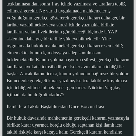
açıklanmasından sonra 1 ay içinde yazılması ve taraflara tebliğ
edilmesi gerekir. Ne var ki uygulamada mahkemeler iş
yoğunluğunu gerekçe göstererek gerekçeli kararı daha geç bir
tarihte yazabilmekte veya süresi içinde yazmakla birlikte
tarafların ve taraf vekillerinin görebileceği biçimde UYAP
sistemine daha geç bir tarihte yükleyebilmektedir. Yine
uygulamada hukuk mahkemeleri gerekçeli kararı resen tebliğ
etmemekte, bunun için dosyaya talep sunulmasını
beklemektedir. Kanun yoluna başvurma süresi, gerekçeli kararın
taraflara, avukatla temsil ediliyor iseler avukatlarına tebliği ile
başlar. Ancak ilamın icrası, kanun yolundan bağımsız bir yoldur.
Bu nedenle gerekçeli karar yazılmış ise icra takibine koyulması
için tebliğ edilmesini beklemek gerekmez. Nitekim Yargıtay
içtihadı da bu doğrultudadır75.
İlamlı İcra Takibi Başlatılmadan Önce Borcun İfası
Bir hukuk davasında mahkemenin gerekçeli kararını yazmasıyla
birlikte karar uyarınca borçlu olduğu saptanan kişi ilamlı icra
takibi riskiyle karşı karşıya kalır. Gerekçeli kararın kendisine