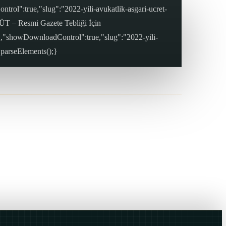
ol":true,"slug":"2022-yili-avukatlik-asgari-ucret-
 – Resmi Gazete Tebliği İçin
,"showDownloadControl":true,"slug":"2022-yili-
arseElements();}