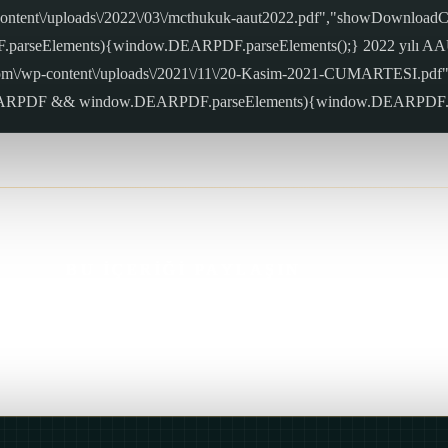
ntent\/uploads\/2022\/03\/mcthukuk-aaut2022.pdf","showDownloadContr
arseElements){window.DEARPDF.parseElements();} 2022 yılı AAÜT
com\/wp-content\/uploads\/2021\/11\/20-Kasim-2021-CUMARTESI.pdf"
indow.DEARPDF && window.DEARPDF.parseElements){window.DEARPDF.p
BU İÇERİĞİ PAYLAŞIN