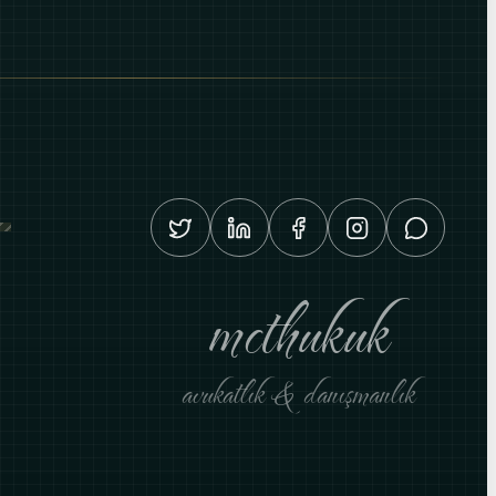
mcthukuk
avukatlık & danışmanlık