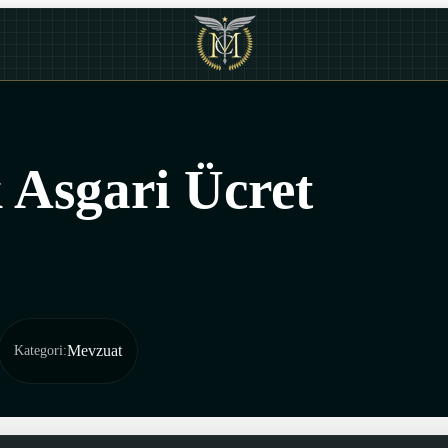
k Asgari Ücret
Mevzuat
Kategori
: