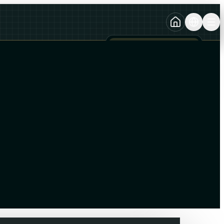
TURKCE
TR
AZERBAYCAN DILI
AZ
ENGLISH
EN