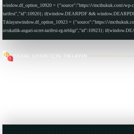
window.df_option_10920 = {"source":"https:\/\/mcthukuk.com\/wp-co
tarifesi","id":10920}; if(window.DEARPDF && window.DEARPDF.p
Tıklayınwindow.df_option_10923 = {"source":"https:\/\/mcthukuk.
avukatlik-asgari-ucret-tarifesi-rg-tebligi","id":10923}; if(w
YASAL UYARI İÇİN TIKLAYIN