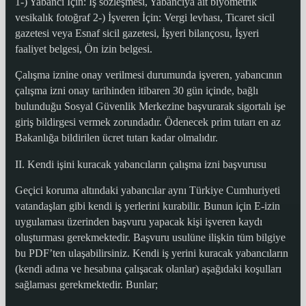
1-) Yabancı İçin: İş sözleşmesi, Yabancıya ait biyometrik
vesikalık fotoğraf 2-) İşveren İçin: Vergi levhası, Ticaret sicil
gazetesi veya Esnaf sicil gazetesi, İşyeri bilançosu, İşyeri
faaliyet belgesi, Ön izin belgesi.
Çalışma iznine onay verilmesi durumunda işveren, yabancının
çalışma izni onay tarihinden itibaren 30 gün içinde, bağlı
bulunduğu Sosyal Güvenlik Merkezine başvurarak sigortalı işe
giriş bildirgesi vermek zorundadır. Ödenecek prim tutarı en az
Bakanlığa bildirilen ücret tutarı kadar olmalıdır.
II. Kendi işini kuracak yabancıların çalışma izni başvurusu
Geçici koruma altındaki yabancılar aynı Türkiye Cumhuriyeti
vatandaşları gibi kendi iş yerlerini kurabilir. Bunun için E-izin
uygulaması üzerinden başvuru yapacak kişi işveren kaydı
oluşturması gerekmektedir. Başvuru usulüne ilişkin tüm bilgiye
bu PDF’ten ulaşabilirsiniz. Kendi iş yerini kuracak yabancıların
(kendi adına ve hesabına çalışacak olanlar) aşağıdaki koşulları
sağlaması gerekmektedir. Bunlar;