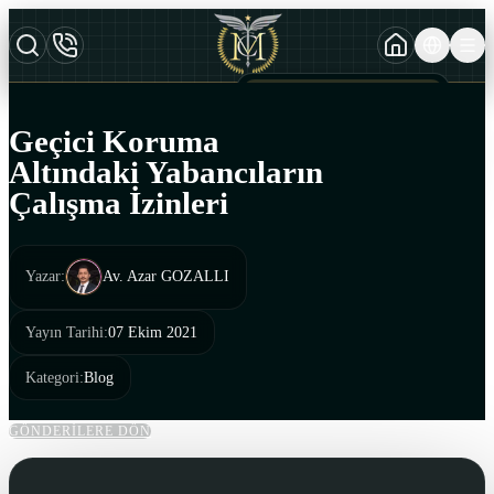
TURKCE
TR
AZERBAYCAN DILI
AZ
Geçici Koruma
ENGLISH
Altındaki Yabancıların
EN
Çalışma İzinleri
Yazar
:
Av. Azar GOZALLI
Yayın Tarihi
:
07 Ekim 2021
Kategori
:
Blog
GÖNDERİLERE DÖN