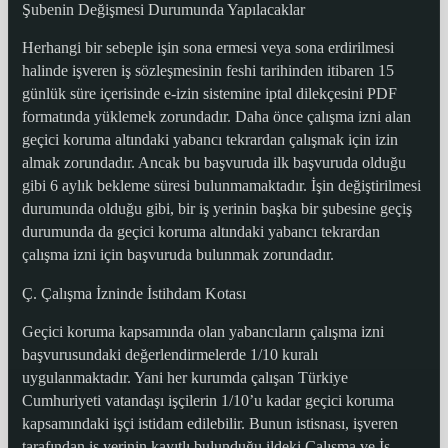
Şubenin Değişmesi Durumunda Yapılacaklar
Herhangi bir sebeple işin sona ermesi veya sona erdirilmesi
halinde işveren iş sözleşmesinin feshi tarihinden itibaren 15
günlük süre içerisinde e-izin sistemine iptal dilekçesini PDF
formatında yüklemek zorundadır. Daha önce çalışma izni alan
geçici koruma altındaki yabancı tekrardan çalışmak için izin
almak zorundadır. Ancak bu başvuruda ilk başvuruda olduğu
gibi 6 aylık bekleme süresi bulunmamaktadır. İşin değiştirilmesi
durumunda olduğu gibi, bir iş yerinin başka bir şubesine geçiş
durumunda da geçici koruma altındaki yabancı tekrardan
çalışma izni için başvuruda bulunmak zorundadır.
Ç. Çalışma İzninde İstihdam Kotası
Geçici koruma kapsamında olan yabancıların çalışma izni
başvurusundaki değerlendirmelerde 1/10 kuralı
uygulanmaktadır. Yani her kurumda çalışan Türkiye
Cumhuriyeti vatandaşı işçilerin 1/10’u kadar geçici koruma
kapsamındaki işçi istidam edilebilir. Bunun istisnası, işveren
tarafından iş yerinin kayıtlı bulunduğu ildeki Çalışma ve İş