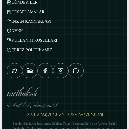
GÖNDERİLER
HESAPLAMALAR
İNSAN KAYNAKLARI
KVKK
KULLANIM KOŞULLARI
ÇEREZ POLİTİKAMIZ
mcthukuk
avukatlık & danışmanlık
|
AİHM BAŞVURULARI
AYM BAŞVURULARI
Barolar Birliğince hazırlanan Reklam Yasağı Yönetmeliği’ne ve Avrupa Birliği
Avukatlık Meslek Kurallarına uygun olarak hareket etmek ana prensibimizdir.