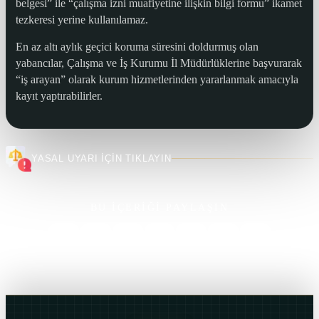
belgesi” ile “çalışma izni muafiyetine ilişkin bilgi formu” ikamet
tezkeresi yerine kullanılamaz.
En az altı aylık geçici koruma süresini doldurmuş olan
yabancılar, Çalışma ve İş Kurumu İl Müdürlüklerine başvurarak
“iş arayan” olarak kurum hizmetlerinden yararlanmak amacıyla
kayıt yaptırabilirler.
YASAL UYARI İÇİN TIKLAYIN
BU İÇERİĞİ PAYLAŞIN