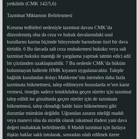
yetkilidir (CMK 142/5,6)
Tazminat Miktarının Belirlenmesi
Koruma tedbirleri nedeniyle tazminat davası CMK’da
düzenlenmiş olsa da ceza ve hukuk davalarındaki usul
kurallarını karma biçimde bünyesinde barındıran özel bir dava
türüdür. 6 Bu davada salt ceza muhakemesi hukuku veya salt
tazminat hukuku mantığı ile yargılama yapmak tatmin edici adil
bir çözümden uzaklaştırabilir. 7 Bu nedenle CMK’da hüküm
bulunmayan hallerde HMK kıyasen uygulanacaktır. Taleple
bağlılık kuralından dolayı Mahkeme’nin istemden daha fazla
tazminata hükmetmesi, talep edilmeyen hususlarda re’sen karar
vermesi, örneğin sadece tutuklulukta geçen süreler için tazminat
talep edildi ise gözaltında geçen süreler için de tazminata
hükmetmesi, talep olmadığı halde faize hükmetmesi gibi
durumlar mümkün değildir. Uğranılan zararın niteliği maddi
veya manevi olsa da nicelik olarak rakamsal ifadesi yani dava
değeri muhakkak belirtilmedir. 8 Maddi tazminat için fazlaya
ilişkin haklar saklı tutularak, sonradan ıslah edilmek üzere