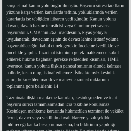
karşı istinaf kanun yolu öngörülmüştür. Başvuru süresi tarafların
yüzüne karşı verilen kararlarda tefhim, yokluklarında verilen
kararlarda ise tebliğden itibaren yedi gündür. Kanun yoluna
davacı, davalı hazine temsilcisi veya Cumhuriyet savcısı
başvurabilir. CMK’nın 262. maddesinin, kıyas yoluyla
uygulanarak, davacının eşinin de davacı lehine istinaf yoluna
başvurabileceğini kabul etmek gerekir. İnceleme ivedilikle ve
öncelikle yapılır. Tazminat isteminin gerek mahkemece kabul
edilerek hükme bağlanan gerekse reddedilen kısımları, HMK
uyarınca, kanun yoluna ilişkin parasal sınırının altında kalması
halinde, kesin olup, istinaf edilemez. İstinaf/temyiz kesinlik
sınırı, hükmedilen maddi ve manevi tazminat miktarının
toplamına göre belirlenir. 14
Tazminata ilişkin mahkeme kararları, kesinleşmeden ve idari
başvuru süreci tamamlanmadan icra takibine konulamaz.
Kesinleşen mahkeme kararında hükmedilen tazminat ile vekâlet
ücreti, davacı veya vekilinin davalı idareye yazılı şekilde
bildireceği banka hesap numarasına, bu bildirimin yapıldığı