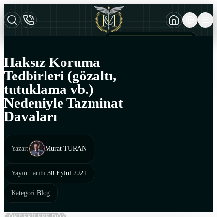
TURKCE
TR
AZERBAYCAN DILI
AZ
Haksız Koruma
ENGLISH
Tedbirleri (gözaltı,
EN
tutuklama vb.)
Nedeniyle Tazminat
Davaları
Yazar
:
Murat TURAN
Yayın Tarihi
:
30 Eylül 2021
Kategori
:
Blog
GÖNDERİLERE DÖN