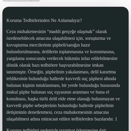
Koruma Tedbirlerinden Ne Anlamalıyız?
Ceza muhakemesinin “maddi gerçeğe ulaşmak” olarak
özetlenebilecek amacına ulaşabilmesi için, soruşturma ve
kovuşturma mercilerinin şüpheli/sanığın hazır
bulundurulmasına, delillerin toplanmasına ve korunmasına,
yargılama sonucunda verilecek hükmün infaz edilebilmesine
dönük olarak bazı tedbirlere başvurabilmesine imkan
tanınmıştır. Örneğin, şüphelinin yakalanması, delil karartma
tehlikesinin bulunduğu hallerde kuvvetli suç şüphesi altında
bulunan kişinin tutuklanması, bir yerde bulunduğu hususunda
makul şüphe bulunan suç eşyasının aranması ve buna el
konulması, başka türlü delil elde etme olanağı bulunmayan ve
kuvvetli şüphe sebeplerinin bulunduğu hallerde şüphelinin
iletişiminin denetlenmesi, ceza muhakemesinin amacına
ulaşabilmesi adına müracaat edilen tedbirlerden bazılarıdır. 1
Koruma tedbirleri nedeniyle tazminat ödenmesine dair