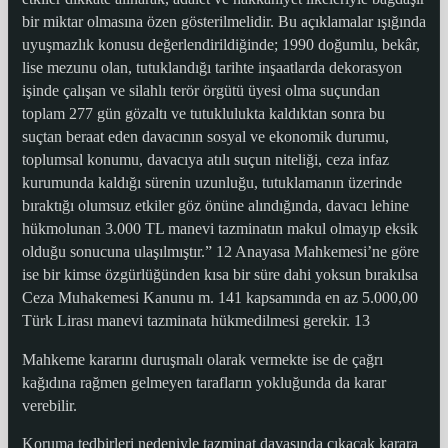
bir miktar olmasına özen gösterilmelidir. Bu açıklamalar ışığında
uyuşmazlık konusu değerlendirildiğinde; 1990 doğumlu, bekâr,
lise mezunu olan, tutuklandığı tarihte inşaatlarda dekorasyon
işinde çalışan ve silahlı terör örgütü üyesi olma suçundan
toplam 277 gün gözaltı ve tutuklulukta kaldıktan sonra bu
suçtan beraat eden davacının sosyal ve ekonomik durumu,
toplumsal konumu, davacıya atılı suçun niteliği, ceza infaz
kurumunda kaldığı sürenin uzunluğu, tutuklamanın üzerinde
bıraktığı olumsuz etkiler göz önüne alındığında, davacı lehine
hükmolunan 3.000 TL manevi tazminatın makul olmayıp eksik
olduğu sonucuna ulaşılmıştır.” 12 Anayasa Mahkemesi’ne göre
ise bir kimse özgürlüğünden kısa bir süre dahi yoksun bırakılsa
Ceza Muhakemesi Kanunu m. 141 kapsamında en az 5.000,00
Türk Lirası manevi tazminata hükmedilmesi gerekir. 13
Mahkeme kararını duruşmalı olarak vermekte ise de çağrı
kağıdına rağmen gelmeyen tarafların yokluğunda da karar
verebilir.
Koruma tedbirleri nedeniyle tazminat davasında çıkacak karara