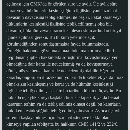
açılması için CMK’da öngörülen süre üç aydır. Üç aylık süre
karar veya hükümlerin kesinleştiğinin ilgilisine yani tazminat
davasının davacısına tebliğ edilmesi ile başlar. Fakat karar veya
hükümlerin kesinleştiği ilgilisine tebliğ edilmemiş olsa bile
davanın, hükmün veya kararın kesinleşmesinin ardından bir yıl
içinde açılması gerekir. Bu hüküm yeterince açık
görülmediğinden somutlaştırmakta fayda bulunmaktadır.
Örneğin hakkında gözaltına alma/tutuklama koruma tedbiri
uygulanan şüpheli hakkındaki soruşturma, kovuşturmaya yer
olmadığına dair karar ile neticelenmiş ya da kovuşturmaya
dönüşmüş ve beraat kararı ile neticelenmiş olabilir. Eğer bu
kararlar, öngörülen itiraz/kanun yolları da tüketilerek ya da itiraz
olmaksızın kesinleşmiş ve karar ya da hükmün kesinleştiği
ilgilisine tebliğ edilmiş ise süre bu tarihten itibaren üç aydır. Bu
noktada üç aylık süreyi başlatan husus takipsizlik ya da beraat
kararının tefhim ya da tebliğ edilmiş olması değil, bu kararların
hukuken kesinleştiğinin tebliğ edilmiş olmasıdır. Ayrıca üç aylık
sürenin başlayabilmesi için tazminat istemeye hakkı olan
kimseye yapılan tebligatta bu hakkının CMK 141/2 ve 232/6.