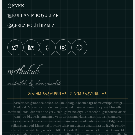
KVKK
KULLANIM KOŞULLARI
ÇEREZ POLİTİKAMIZ
mcthukuk
avukatlık & danışmanlık
|
AİHM BAŞVURULARI
AYM BAŞVURULARI
Barolar Birliğince hazırlanan Reklam Yasağı Yönetmeliği’ne ve Avrupa Birliği
Avukatlık Meslek Kurallarına uygun olarak hareket etmek ana prensibimizdir.
mcthukuk.com web sitesinde yer alan bilgi ve materyaller sadece bilgilendirme amaçlı
olup, bu bilgilerin tamamına veya bir kısmına dayanılarak yapılan işlemlere,
eylemlere ve bunların sonuçlarına ilişkin sorumluluk kabul edilmez. Bilgilerin
kullanıcılara veri işleme kabiliyetine sahip sunuculara aktarılması ile hiçbir şekilde
kullanıcılar ve web tarayıcıları ile MCT Hukuk Bürosu arasında bir avukat-müvekkil
ilişkisi yaratılması amaçlanmamıştır ve bilgilerin bu kişilerce alınması hiçbir şekilde bu