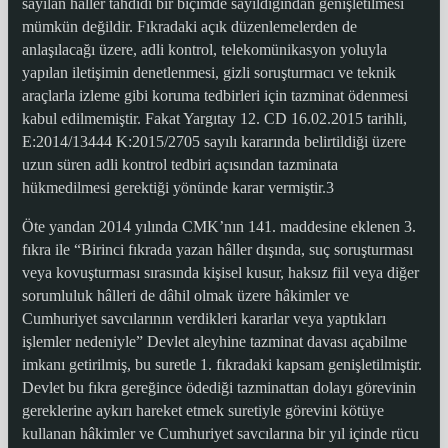
sayılan haller tahdidi bir biçimde sayıldığından genişletilmesi
mümkün değildir. Fıkradaki açık düzenlemelerden de
anlaşılacağı üzere, adli kontrol, telekomünikasyon yoluyla
yapılan iletişimin denetlenmesi, gizli soruşturmacı ve teknik
araçlarla izleme gibi koruma tedbirleri için tazminat ödenmesi
kabul edilmemiştir. Fakat Yargıtay 12. CD 16.02.2015 tarihli,
E:2014/13444 K:2015/2705 sayılı kararında belirtildiği üzere
uzun süren adli kontrol tedbiri açısından tazminata
hükmedilmesi gerektiği yönünde karar vermiştir.3
Öte yandan 2014 yılında CMK’nın 141. maddesine eklenen 3.
fıkra ile “Birinci fıkrada yazan hâller dışında, suç soruşturması
veya kovuşturması sırasında kişisel kusur, haksız fiil veya diğer
sorumluluk hâlleri de dâhil olmak üzere hâkimler ve
Cumhuriyet savcılarının verdikleri kararlar veya yaptıkları
işlemler nedeniyle” Devlet aleyhine tazminat davası açabilme
imkanı getirilmiş, bu suretle 1. fıkradaki kapsam genişletilmiştir.
Devlet bu fıkra gereğince ödediği tazminattan dolayı görevinin
gereklerine aykırı hareket etmek suretiyle görevini kötüye
kullanan hâkimler ve Cumhuriyet savcılarına bir yıl içinde rücu