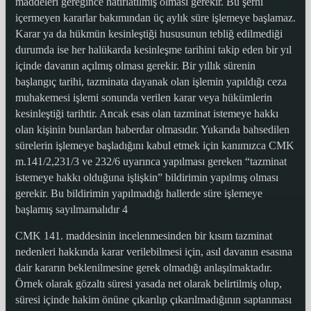
maddeleri gereğince hatırlatılmış olması gerekir. Bu şerhi
içermeyen kararlar bakımından üç aylık süre işlemeye başlamaz.
Karar ya da hükmün kesinleştiği hususunun tebliğ edilmediği
durumda ise her halükarda kesinleşme tarihini takip eden bir yıl
içinde davanın açılmış olması gerekir. Bir yıllık sürenin
başlangıç tarihi, tazminata dayanak olan işlemin yapıldığı ceza
muhakemesi işlemi sonunda verilen karar veya hükümlerin
kesinleştiği tarihtir. Ancak esas olan tazminat istemeye hakkı
olan kişinin bunlardan haberdar olmasıdır. Yukarıda bahsedilen
sürelerin işlemeye başladığını kabul etmek için kanımızca CMK
m.141/2,231/3 ve 232/6 uyarınca yapılması gereken “tazminat
istemeye hakkı olduğuna işlişkin” bildirimin yapılmış olması
gerekir. Bu bildirimin yapılmadığı hallerde süre işlemeye
başlamış sayılmamalıdır 4
CMK 141. maddesinin incelenmesinden bir kısım tazminat
nedenleri hakkında karar verilebilmesi için, asıl davanın esasına
dair kararın beklenilmesine gerek olmadığı anlaşılmaktadır.
Örnek olarak gözaltı süresi yasada net olarak belirtilmiş olup,
süresi içinde hakim önüne çıkarılıp çıkarılmadığının saptanması