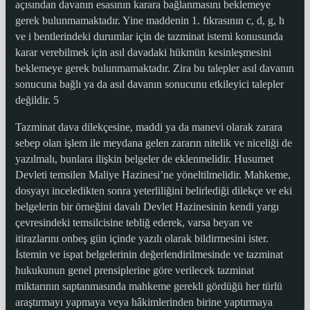
açısından davanın esasının karara bağlanmasını beklemeye
gerek bulunmamaktadır. Yine maddenin 1. fıkrasının c, d, g, h
ve i bentlerindeki durumlar için de tazminat istemi konusunda
karar verebilmek için asıl davadaki hükmün kesinleşmesini
beklemeye gerek bulunmamaktadır. Zira bu talepler asıl davanın
sonucuna bağlı ya da asıl davanın sonucunu etkileyici talepler
değildir. 5
Tazminat dava dilekçesine, maddi ya da manevi olarak zarara
sebep olan işlem ile meydana gelen zararın nitelik ve niceliği de
yazılmalı, bunlara ilişkin belgeler de eklenmelidir. Husumet
Devleti temsilen Maliye Hazinesi’ne yöneltilmelidir. Mahkeme,
dosyayı inceledikten sonra yeterliliğini belirlediği dilekçe ve eki
belgelerin bir örneğini davalı Devlet Hazinesinin kendi yargı
çevresindeki temsilcisine tebliğ ederek, varsa beyan ve
itirazlarını onbeş gün içinde yazılı olarak bildirmesini ister.
İstemin ve ispat belgelerinin değerlendirilmesinde ve tazminat
hukukunun genel prensiplerine göre verilecek tazminat
miktarının saptanmasında mahkeme gerekli gördüğü her türlü
araştırmayı yapmaya veya hâkimlerinden birine yaptırmaya