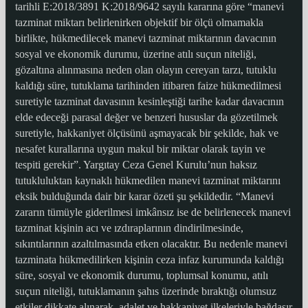
tarihli E:2018/3891 K:2018/9642 sayılı kararına göre “manevi
tazminat miktarı belirlenirken objektif bir ölçü olmamakla
birlikte, hükmedilecek manevi tazminat miktarının davacının
sosyal ve ekonomik durumu, üzerine atılı suçun niteliği,
gözaltına alınmasına neden olan olayın cereyan tarzı, tutuklu
kaldığı süre, tutuklama tarihinden itibaren faize hükmedilmesi
suretiyle tazminat davasının kesinleştiği tarihe kadar davacının
elde edeceği parasal değer ve benzeri hususlar da gözetilmek
suretiyle, hakkaniyet ölçüsünü aşmayacak bir şekilde, hak ve
nesafet kurallarına uygun makul bir miktar olarak tayin ve
tespiti gerekir”. Yargıtay Ceza Genel Kurulu’nun haksız
tutukluluktan kaynaklı hükmedilen manevi tazminat miktarını
eksik bulduğunda dair bir karar özeti şu şekildedir. “Manevi
zararın tümüyle giderilmesi imkânsız ise de belirlenecek manevi
tazminat kişinin acı ve ızdıraplarının dindirilmesinde,
sıkıntılarının azaltılmasında etken olacaktır. Bu nedenle manevi
tazminata hükmedilirken kişinin ceza infaz kurumunda kaldığı
süre, sosyal ve ekonomik durumu, toplumsal konumu, atılı
suçun niteliği, tutuklamanın şahıs üzerinde bıraktığı olumsuz
etkiler dikkate alınarak, adalet ve hakkaniyet ilkeleriyle bağdaşır