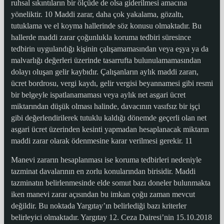
ruhsal sıkıntıların bir ölçüde de olsa giderilmesi amacına
yöneliktir. 10 Maddi zarar, daha çok yakalama, gözaltı,
tutuklama ve el koyma hallerinde söz konusu olmaktadır. Bu
hallerde maddi zarar çoğunlukla koruma tedbiri süresince
tedbirin uygulandığı kişinin çalışamamasından veya eşya ya da
malvarlığı değerleri üzerinde tasarrufta bulunulamamasından
dolayı oluşan gelir kaybıdır. Çalışanların aylık maddi zararı,
ücret bordrosu, vergi kaydı, gelir vergisi beyannamesi gibi resmi
bir belgeyle ispatlanamaması veya aylık net asgari ücret
miktarından düşük olması halinde, davacının vasıfsız bir işçi
gibi değerlendirilerek tutuklu kaldığı dönemde geçerli olan net
asgari ücret üzerinden kesinti yapmadan hesaplanacak miktarın
maddi zarar olarak ödenmesine karar verilmesi gerekir. 11
Manevi zararın hesaplanması ise koruma tedbirleri nedeniyle
tazminat davalarının en zorlu konularından birisidir. Maddi
tazminatın belirlenmesinde elde somut bazı doneler bulunmakta
iken manevi zarar açısından bu imkan çoğu zaman mevcut
değildir. Bu noktada Yargıtay’ın belirlediği bazı kriterler
belirleyici olmaktadır. Yargıtay 12. Ceza Dairesi’nin 15.10.2018