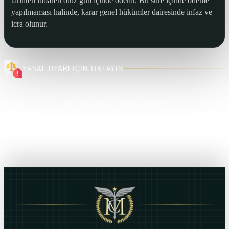
tarihten itibaren otuz gün içinde ödenir. Bu süre içinde ödeme
yapılmaması halinde, karar genel hükümler dairesinde infaz ve
icra olunur.
YASAL UYARI İÇİN TIKLAYIN
BU İÇERİĞİ PAYLAŞIN