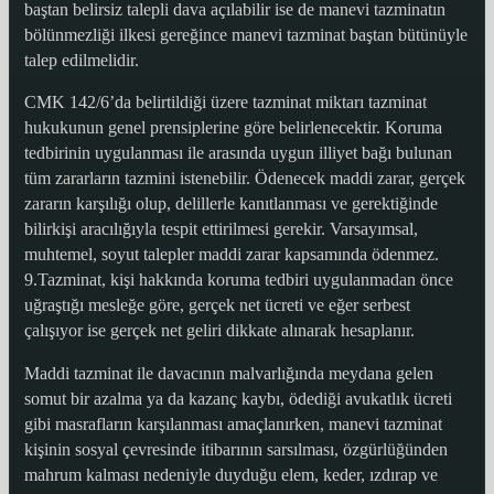
baştan belirsiz talepli dava açılabilir ise de manevi tazminatın
bölünmezliği ilkesi gereğince manevi tazminat baştan bütünüyle
talep edilmelidir.
CMK 142/6’da belirtildiği üzere tazminat miktarı tazminat
hukukunun genel prensiplerine göre belirlenecektir. Koruma
tedbirinin uygulanması ile arasında uygun illiyet bağı bulunan
tüm zararların tazmini istenebilir. Ödenecek maddi zarar, gerçek
zararın karşılığı olup, delillerle kanıtlanması ve gerektiğinde
bilirkişi aracılığıyla tespit ettirilmesi gerekir. Varsayımsal,
muhtemel, soyut talepler maddi zarar kapsamında ödenmez.
9.Tazminat, kişi hakkında koruma tedbiri uygulanmadan önce
uğraştığı mesleğe göre, gerçek net ücreti ve eğer serbest
çalışıyor ise gerçek net geliri dikkate alınarak hesaplanır.
Maddi tazminat ile davacının malvarlığında meydana gelen
somut bir azalma ya da kazanç kaybı, ödediği avukatlık ücreti
gibi masrafların karşılanması amaçlanırken, manevi tazminat
kişinin sosyal çevresinde itibarının sarsılması, özgürlüğünden
mahrum kalması nedeniyle duyduğu elem, keder, ızdırap ve