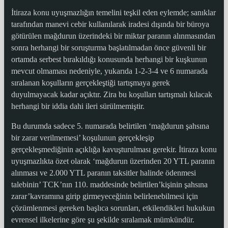
İtiraza konu uyuşmazlığın temelini teşkil eden eylemde; sanıklar
tarafından manevi cebir kullanılarak iradesi dışında bir büroya
götürülen mağdurun üzerindeki bir miktar paranın alınmasından
sonra herhangi bir soruşturma başlatılmadan önce güvenli bir
ortamda serbest bırakıldığı konusunda herhangi bir kuşkunun
mevcut olmaması nedeniyle, yukarıda 1-2-3-4 ve 6 numarada
sıralanan koşulların gerçekleştiği tartışmaya gerek
duyulmayacak kadar açıktır. Zira bu koşulları tartışmalı kılacak
herhangi bir iddia dahi ileri sürülmemiştir.
Bu durumda sadece 5. numarada belirtilen ‘mağdurun şahsına
bir zarar verilmemesi’ koşulunun gerçekleşip
gerçekleşmediğinin açıklığa kavuşturulması gerekir. İtiraza konu
uyuşmazlıkta özet olarak ‘mağdurun üzerinden 20 YTL paranın
alınması ve 2.000 YTL paranın taksitler halinde ödenmesi
talebinin’ TCK’nın 110. maddesinde belirtilen’kişinin şahsına
zarar’kavramına girip girmeyeceğinin belirlenebilmesi için
çözümlenmesi gereken başlıca sorunları, etkilendikleri hukukun
evrensel ilkelerine göre şu şekilde sıralamak mümkündür.