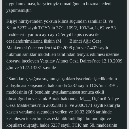
uygulanmaması, karşı temyiz olmadığından bozma nedeni
yapılmamıştır.
Kişiyi hürriyetinden yoksun kılma suçundan sanıklar B. ve
S.’un 5237 sayılı TCY’nin 37/1, 109/2, 109/3-a, b, 62 ve 53.
maddeleri uyarınca ayrı ayrı 5’er yıl hapis cezası ile
cezalandırılmalarına ilişkin (M___ Birinci Ağır Ceza
Mahkemesi)’nce verilen 04.09.2008 gün ve 7-407 sayılı
hükmün sanıklar müdafileri tarafından temyiz edilmesi üzerine
dosyayı inceleyen Yargıtay Altıncı Ceza Dairesi’nce 12.10.2009
gün ve 5127-13231 sayı ile
“Sanıkların, yağma suçunu çalıştıkları işyerinde işlediklerinin
anlaşılması karşısında; haklarında 5237 sayılı TCK’nın 149/1.
maddesinin (d) bendinin uygulanmaması sonuca etkili
olmadığından ve sanık Burak hakkında, M___ Üçüncü Asliye
Ceza Mahkemesi’nin 2005/381 E. ve 2006/171 sayılı kararıyla
kasten yaralama suçundan verilen ve 10.03.2006 tarihinde
kesinleşen tekerrüre esas eski hükümlülüğü bulunduğu ve
koşulları oluştuğu halde 5237 sayılı TCK’nın 58. maddesinin