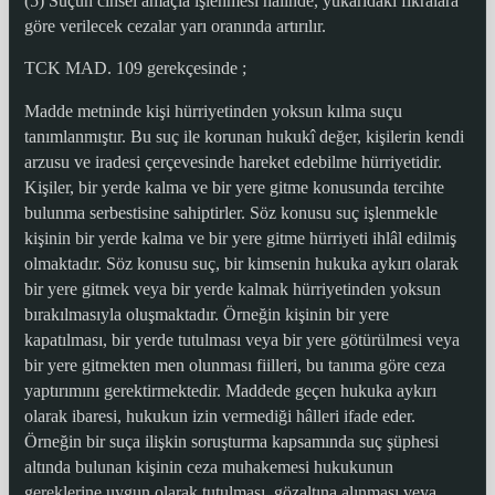
(5) Suçun cinsel amaçla işlenmesi halinde, yukarıdaki fıkralara
göre verilecek cezalar yarı oranında artırılır.
TCK MAD. 109 gerekçesinde ;
Madde metninde kişi hürriyetinden yoksun kılma suçu
tanımlanmıştır. Bu suç ile korunan hukukî değer, kişilerin kendi
arzusu ve iradesi çerçevesinde hareket edebilme hürriyetidir.
Kişiler, bir yerde kalma ve bir yere gitme konusunda tercihte
bulunma serbestisine sahiptirler. Söz konusu suç işlenmekle
kişinin bir yerde kalma ve bir yere gitme hürriyeti ihlâl edilmiş
olmaktadır. Söz konusu suç, bir kimsenin hukuka aykırı olarak
bir yere gitmek veya bir yerde kalmak hürriyetinden yoksun
bırakılmasıyla oluşmaktadır. Örneğin kişinin bir yere
kapatılması, bir yerde tutulması veya bir yere götürülmesi veya
bir yere gitmekten men olunması fiilleri, bu tanıma göre ceza
yaptırımını gerektirmektedir. Maddede geçen hukuka aykırı
olarak ibaresi, hukukun izin vermediği hâlleri ifade eder.
Örneğin bir suça ilişkin soruşturma kapsamında suç şüphesi
altında bulunan kişinin ceza muhakemesi hukukunun
gereklerine uygun olarak tutulması, gözaltına alınması veya