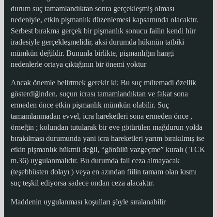
durum suç tamamlandıktan sonra gerçekleşmiş olması
nedeniyle, etkin pişmanlık düzenlemesi kapsamında olacaktır.
Serbest bırakma gerçek bir pişmanlık sonucu failin kendi hür
iradesiyle gerçekleşmelidir, aksi durumda hükmün tatbiki
mümkün değildir. Bununla birlikte, pişmanlığın hangi
nedenlerle ortaya çıktığının bir önemi yoktur
Ancak önemle belirtmek gerekir ki; Bu suç mütemadi özellik
gösterdiğinden, suçun icrası tamamlandıktan ve fakat sona
ermeden önce etkin pişmanlık mümkün olabilir. Suç
tamamlanmadan evvel, icra hareketleri sona ermeden önce ,
örneğin ; kolundan tutularak bir eve götürülen mağdurun yolda
bırakılması durumunda yani icra hareketleri yarım bırakılmış ise
etkin pişmanlık hükmü değil, “gönüllü vazgeçme” kuralı ( TCK
m.36) uygulanmalıdır. Bu durumda fail ceza almayacak
(teşebbüsten dolayı ) veya en azından fiilin tamam olan kısmı
suç teşkil ediyorsa sadece ondan ceza alacaktır.
Maddenin uygulanması koşulları şöyle sıralanabilir