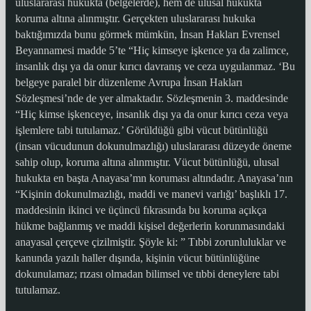
uluslararası hukukta (belgelerde), hem de ulusal hukukta
koruma altına alınmıştır. Gerçekten uluslararası hukuka
baktığımızda bunu görmek mümkün, İnsan Hakları Evrensel
Beyannamesi madde 5’te “Hiç kimseye işkence ya da zalimce,
insanlık dışı ya da onur kırıcı davranış ve ceza uygulanmaz. ‘Bu
belgeye paralel bir düzenleme Avrupa İnsan Hakları
Sözleşmesi’nde de yer almaktadır. Sözleşmenin 3. maddesinde
“Hiç kimse işkenceye, insanlık dışı ya da onur kırıcı ceza veya
işlemlere tabi tutulamaz.’ Görüldüğü gibi vücut bütünlüğü
(insan vücudunun dokunulmazlığı) uluslararası düzeyde öneme
sahip olup, koruma altına alınmıştır. Vücut bütünlüğü, ulusal
hukukta en başta Anayasa’mn koruması altındadır. Anayasa’nın
“Kişinin dokunulmazlığı, maddi ve manevi varlığı’ başlıklı 17.
maddesinin ikinci ve üçüncü fıkrasında bu koruma açıkça
hükme bağlanmış ve maddi kişisel değerlerin korunmasındaki
anayasal çerçeve çizilmiştir. Şöyle ki: ” Tıbbi zorunluluklar ve
kanunda yazılı haller dışında, kişinin vücut bütünlüğüne
dokunulamaz; rızası olmadan bilimsel ve tıbbi deneylere tabi
tutulamaz.