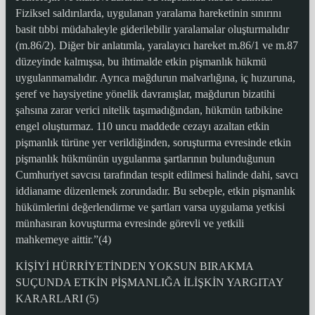
Fiziksel saldırılarda, uygulanan yaralama hareketinin sınırını
basit tıbbi müdahaleyle giderilebilir yaralamalar oluşturmalıdır
(m.86/2). Diğer bir anlatımla, yaralayıcı hareket m.86/1 ve m.87
düzeyinde kalmışsa, bu ihtimalde etkin pişmanlık hükmü
uygulanmamalıdır. Ayrıca mağdurun malvarlığına, iç huzuruna,
şeref ve haysiyetine yönelik davranışlar, mağdurun bizatihi
şahsına zarar verici nitelik taşımadığından, hükmün tatbikine
engel oluşturmaz. 110 uncu maddede cezayı azaltan etkin
pişmanlık türüne yer verildiğinden, soruşturma evresinde etkin
pişmanlık hükmünün uygulanma şartlarının bulunduğunun
Cumhuriyet savcısı tarafından tespit edilmesi halinde dahi, savcı
iddianame düzenlemek zorundadır. Bu sebeple, etkin pişmanlık
hükümlerini değerlendirme ve şartları varsa uygulama yetkisi
münhasıran kovuşturma evresinde görevli ve yetkili
mahkemeye aittir.”(4)
KİŞİYİ HÜRRİYETİNDEN YOKSUN BIRAKMA
SUÇUNDA ETKİN PİŞMANLIĞA İLİŞKİN YARGITAY
KARARLARI (5)