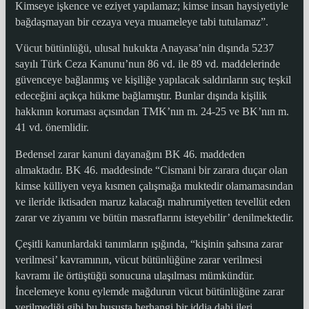
Kimseye işkence ve eziyet yapılamaz; kimse insan haysiyetiyle
bağdaşmayan bir cezaya veya muameleye tabi tutulamaz”.
Vücut bütünlüğü, ulusal hukukta Anayasa’nin dışında 5237
sayılı Türk Ceza Kanunu’nun 86 vd. ile 89 vd. maddelerinde
güvenceye bağlanmış ve kişiliğe yapılacak saldırıların suç teşkil
edeceğini açıkça hükme bağlamıştır. Bunlar dışında kişilik
hakkının koruması açısından TMK’nın m. 24-25 ve BK’nın m.
41 vd. önemlidir.
Bedensel zarar kanuni dayanağını BK 46. maddeden
almaktadır. BK 46. maddesinde “Cismani bir zarara duçar olan
kimse külliyen veya kısmen çalışmağa muktedir olamamasından
ve ileride iktisaden maruz kalacağı mahrumiyetten tevellüt eden
zarar ve ziyanını ve bütün masraflarını isteyebilir’ denilmektedir.
Çeşitli kanunlardaki tanımların ışığında, “kişinin şahsına zarar
verilmesi’ kavramının, vücut bütünlüğüne zarar verilmesi
kavramı ile örtüştüğü sonucuna ulaşılması mümkündür.
İncelemeye konu eylemde mağdurun vücut bütünlüğüne zarar
verilmediği gibi bu hususta herhangi bir iddia dahi ileri