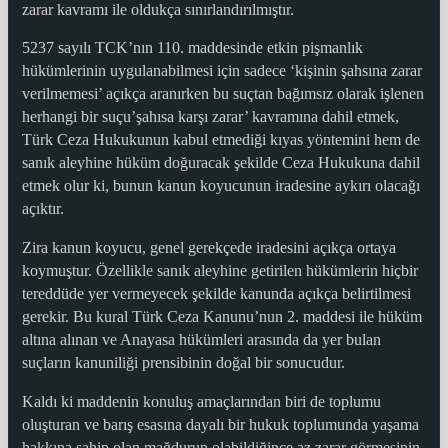
zarar kavramı ile oldukça sınırlandırılmıştır.
5237 sayılı TCK’nın 110. maddesinde etkin pişmanlık
hükümlerinin uygulanabilmesi için sadece ‘kişinin şahsına zarar
verilmemesi’ açıkça aranırken bu suçtan bağımsız olarak işlenen
herhangi bir suçu’şahısa karşı zarar’ kavramına dahil etmek,
Türk Ceza Hukukunun kabul etmediği kıyas yöntemini hem de
sanık aleyhine hüküm doğuracak şekilde Ceza Hukukuna dahil
etmek olur ki, bunun kanun koyucunun iradesine aykırı olacağı
açıktır.
Zira kanun koyucu, genel gerekçede iradesini açıkça ortaya
koymuştur. Özellikle sanık aleyhine getirilen hükümlerin hiçbir
tereddüde yer vermeyecek şekilde kanunda açıkça belirtilmesi
gerekir. Bu kural Türk Ceza Kanunu’nun 2. maddesi ile hüküm
altına alınan ve Anayasa hükümleri arasında da yer bulan
suçların kanuniliği prensibinin doğal bir sonucudur.
Kaldı ki maddenin konuluş amaçlarından biri de toplumu
oluşturan ve barış esasına dayalı bir hukuk toplumunda yaşama
hakkına sahip olan mağdurun olabildiğince az zarar görmesinin