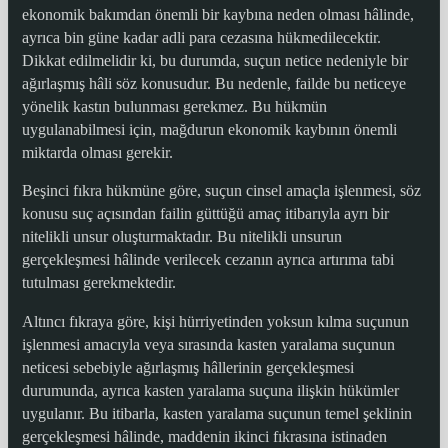
ekonomik bakımdan önemli bir kaybına neden olması hâlinde,
ayrıca bin güne kadar adli para cezasına hükmedilecektir.
Dikkat edilmelidir ki, bu durumda, suçun netice nedeniyle bir
ağırlaşmış hâli söz konusudur. Bu nedenle, failde bu neticeye
yönelik kastın bulunması gerekmez. Bu hükmün
uygulanabilmesi için, mağdurun ekonomik kaybının önemli
miktarda olması gerekir.
Beşinci fıkra hükmüne göre, suçun cinsel amaçla işlenmesi, söz
konusu suç açısından failin güttüğü amaç itibarıyla ayrı bir
nitelikli unsur oluşturmaktadır. Bu nitelikli unsurun
gerçekleşmesi hâlinde verilecek cezanın ayrıca artırıma tabi
tutulması gerekmektedir.
Altıncı fıkraya göre, kişi hürriyetinden yoksun kılma suçunun
işlenmesi amacıyla veya sırasında kasten yaralama suçunun
neticesi sebebiyle ağırlaşmış hâllerinin gerçekleşmesi
durumunda, ayrıca kasten yaralama suçuna ilişkin hükümler
uygulanır. Bu itibarla, kasten yaralama suçunun temel şeklinin
gerçekleşmesi hâlinde, maddenin ikinci fıkrasına istinaden