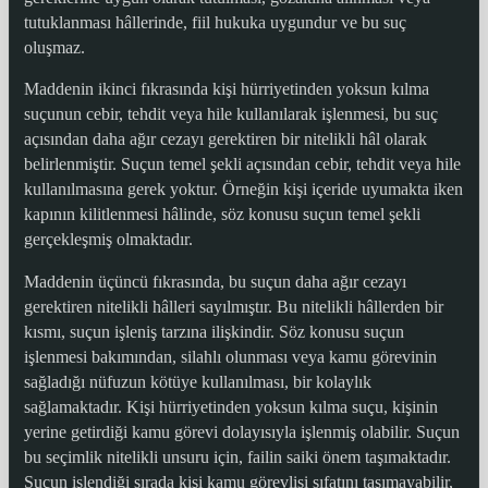
tutuklanması hâllerinde, fiil hukuka uygundur ve bu suç
oluşmaz.
Maddenin ikinci fıkrasında kişi hürriyetinden yoksun kılma
suçunun cebir, tehdit veya hile kullanılarak işlenmesi, bu suç
açısından daha ağır cezayı gerektiren bir nitelikli hâl olarak
belirlenmiştir. Suçun temel şekli açısından cebir, tehdit veya hile
kullanılmasına gerek yoktur. Örneğin kişi içeride uyumakta iken
kapının kilitlenmesi hâlinde, söz konusu suçun temel şekli
gerçekleşmiş olmaktadır.
Maddenin üçüncü fıkrasında, bu suçun daha ağır cezayı
gerektiren nitelikli hâlleri sayılmıştır. Bu nitelikli hâllerden bir
kısmı, suçun işleniş tarzına ilişkindir. Söz konusu suçun
işlenmesi bakımından, silahlı olunması veya kamu görevinin
sağladığı nüfuzun kötüye kullanılması, bir kolaylık
sağlamaktadır. Kişi hürriyetinden yoksun kılma suçu, kişinin
yerine getirdiği kamu görevi dolayısıyla işlenmiş olabilir. Suçun
bu seçimlik nitelikli unsuru için, failin saiki önem taşımaktadır.
Suçun işlendiği sırada kişi kamu görevlisi sıfatını taşımayabilir,