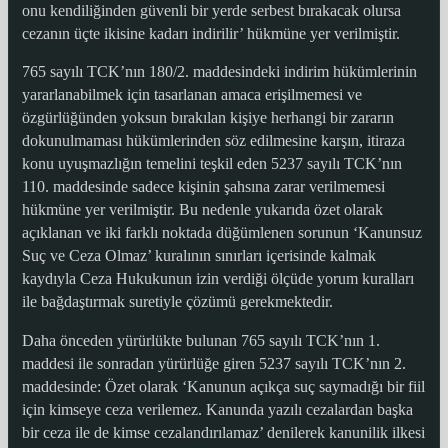
onu kendiliğinden güvenli bir yerde serbest bırakacak olursa
cezanın üçte ikisine kadarı indirilir’ hükmüne yer verilmiştir.
765 sayılı TCK’nın 180/2. maddesindeki indirim hükümlerinin
yararlanabilmek için tasarlanan amaca erişilmemesi ve
özgürlüğünden yoksun bırakılan kişiye herhangi bir zararın
dokunulmaması hükümlerinden söz edilmesine karşın, itiraza
konu uyuşmazlığın temelini teşkil eden 5237 sayılı TCK’nın
110. maddesinde sadece kişinin şahsına zarar verilmemesi
hükmüne yer verilmiştir. Bu nedenle yukarıda özet olarak
açıklanan ve iki farklı noktada düğümlenen sorunun ‘Kanunsuz
Suç ve Ceza Olmaz’ kuralının sınırları içerisinde kalmak
kaydıyla Ceza Hukukunun izin verdiği ölçüde yorum kuralları
ile bağdaştırmak suretiyle çözümü gerekmektedir.
Daha önceden yürürlükte bulunan 765 sayılı TCK’nın 1.
maddesi ile sonradan yürürlüğe giren 5237 sayılı TCK’nın 2.
maddesinde: Özet olarak ‘Kanunun açıkça suç saymadığı bir fiil
için kimseye ceza verilemez. Kanunda yazılı cezalardan başka
bir ceza ile de kimse cezalandırılamaz’ denilerek kanunilik ilkesi