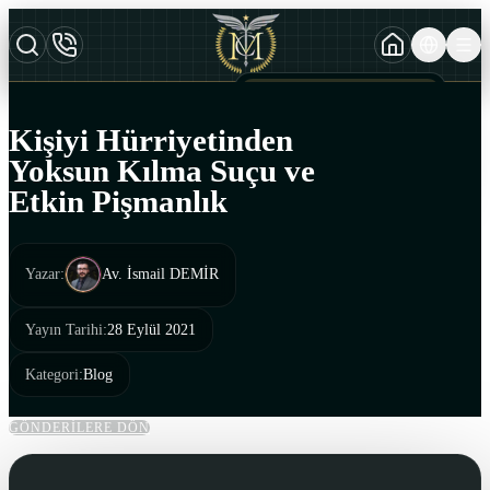
TURKCE
TR
AZERBAYCAN DILI
AZ
Kişiyi Hürriyetinden
ENGLISH
Yoksun Kılma Suçu ve
EN
Etkin Pişmanlık
Yazar
:
Av. İsmail DEMİR
Yayın Tarihi
:
28 Eylül 2021
Kategori
:
Blog
GÖNDERİLERE DÖN