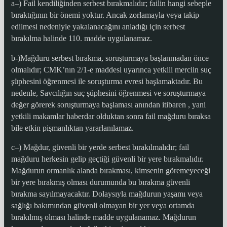
a–) Fail kendiliğinden serbest bırakmalıdır; failin hangi sebeple
bıraktığının bir önemi yoktur. Ancak zorlamayla veya takip
edilmesi nedeniyle yakalanacağını anladığı için serbest
bırakılma halinde 110. madde uygulanamaz.
b-)Mağduru serbest bırakma, soruşturmaya başlanmadan önce
olmalıdır; CMK’nın 2/1-e maddesi uyarınca yetkili merciin suç
şüphesini öğrenmesi ile soruşturma evresi başlamaktadır. Bu
nedenle, Savcılığın suç şüphesini öğrenmesi ve soruşturmaya
değer görerek soruşturmaya başlaması anından itibaren , yani
yetkili makamlar haberdar olduktan sonra fail mağduru bıraksa
bile etkin pişmanlıktan yararlanılamaz.
c–) Mağdur, güvenli bir yerde serbest bırakılmalıdır; fail
mağduru herkesin gelip geçtiği güvenli bir yere bırakmalıdır.
Mağdurun ormanlık alanda bırakması, kimsenin göremeyeceği
bir yere bırakmış olması durumunda bu bırakma güvenli
bırakma sayılmayacaktır. Dolaysıyla mağdurun yaşamı veya
sağlığı bakımından güvenli olmayan bir yer veya ortamda
bırakılmış olması halinde madde uygulanamaz. Mağdurun