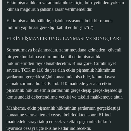
Etkin pişmanlıktan yararlanılabilmesi için, hürriyetinden yoksun
kılınan mağdurun şahsına zarar verilmemelidir.
Etkin pişmanlık hâlinde, kişinin cezasında belli bir oranda
indirim yapılması gerektiği kabul edilmiştir.”(2)
ETKİN PİŞMANLIK UYGULANMASI VE SONUÇLARI
Soruşturmaya başlanmadan, zarar meydana gelmeden, güvenli
bir yere bırakılması durumunda fail etkin pişmanlık
hükümlerinden faydalanabilecektir. Buna göre, Cumhuriyet
savcısı, TCK m.110’da yer alan etkin pişmanlık hükmünün
şartlarının gerçekleştiğini kanaatinde olsa bile, kamu davası
açmak zorundadır. TCK md. 110 maddede yer alan etkin
pişmanlık hükümlerinin şartlarının gerçekleşip gerçekleşmediği
konusundaki değerlendirme yetkisi ve takdiri mahkemeye aittir.
Mahkeme, etkin pişmanlık hükmünün şartlarının gerçekleştiği
kanaatine varırsa, temel cezayı belirledikten sonra 61 inci
maddedeki sırayı takip edecek ve etkin pişmanlık hükmü
uyarınca cezayı üçte ikisine kadar indirecektir.