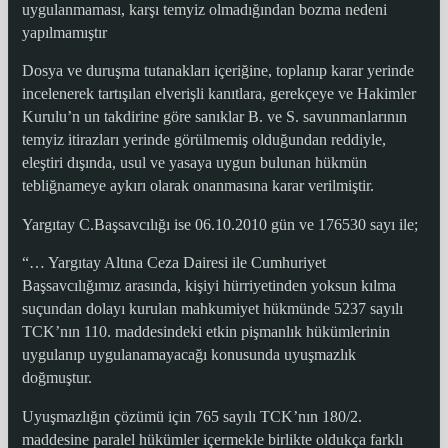
uygulanmaması, karşı temyiz olmadığından bozma nedeni
yapılmamıştır
Dosya ve duruşma tutanakları içeriğine, toplanıp karar yerinde
incelenerek tartışılan elverişli kanıtlara, gerekçeye ve Hakimler
Kurulu’n un takdirine göre sanıklar B. ve S. savunmanlarının
temyiz itirazları yerinde görülmemiş olduğundan reddiyle,
eleştiri dışında, usul ve yasaya uygun bulunan hükmün
tebliğnameye aykırı olarak onanmasına karar verilmiştir.
Yargıtay C.Başsavcılığı ise 06.10.2010 gün ve 176530 sayı ile;
“… Yargıtay Altına Ceza Dairesi ile Cumhuriyet
Başsavcılığımız arasında, kişiyi hürriyetinden yoksun kılma
suçundan dolayı kurulan mahkumiyet hükmünde 5237 sayılı
TCK’nın 110. maddesindeki etkin pişmanlık hükümlerinin
uygulanıp uygulanamayacağı konusunda uyuşmazlık
doğmuştur.
Uyuşmazlığın çözümü için 765 sayılı TCK’nın 180/2.
maddesine paralel hükümler içermekle birlikte oldukça farklı