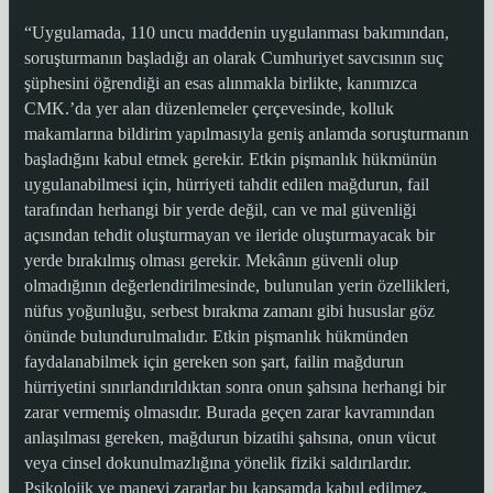
“Uygulamada, 110 uncu maddenin uygulanması bakımından,
soruşturmanın başladığı an olarak Cumhuriyet savcısının suç
şüphesini öğrendiği an esas alınmakla birlikte, kanımızca
CMK.’da yer alan düzenlemeler çerçevesinde, kolluk
makamlarına bildirim yapılmasıyla geniş anlamda soruşturmanın
başladığını kabul etmek gerekir. Etkin pişmanlık hükmünün
uygulanabilmesi için, hürriyeti tahdit edilen mağdurun, fail
tarafından herhangi bir yerde değil, can ve mal güvenliği
açısından tehdit oluşturmayan ve ileride oluşturmayacak bir
yerde bırakılmış olması gerekir. Mekânın güvenli olup
olmadığının değerlendirilmesinde, bulunulan yerin özellikleri,
nüfus yoğunluğu, serbest bırakma zamanı gibi hususlar göz
önünde bulundurulmalıdır. Etkin pişmanlık hükmünden
faydalanabilmek için gereken son şart, failin mağdurun
hürriyetini sınırlandırıldıktan sonra onun şahsına herhangi bir
zarar vermemiş olmasıdır. Burada geçen zarar kavramından
anlaşılması gereken, mağdurun bizatihi şahsına, onun vücut
veya cinsel dokunulmazlığına yönelik fiziki saldırılardır.
Psikolojik ve manevi zararlar bu kapsamda kabul edilmez.