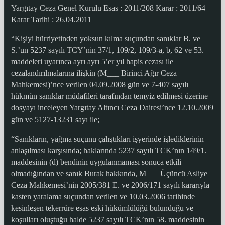
Yargıtay Ceza Genel Kurulu Esas : 2011/208 Karar : 2011/64
Karar Tarihi : 26.04.2011
“Kişiyi hürriyetinden yoksun kılma suçundan sanıklar B. ve
S.’un 5237 sayılı TCY’nin 37/1, 109/2, 109/3-a, b, 62 ve 53.
maddeleri uyarınca ayrı ayrı 5’er yıl hapis cezası ile
cezalandırılmalarına ilişkin (M___ Birinci Ağır Ceza
Mahkemesi)’nce verilen 04.09.2008 gün ve 7-407 sayılı
hükmün sanıklar müdafileri tarafından temyiz edilmesi üzerine
dosyayı inceleyen Yargıtay Altıncı Ceza Dairesi’nce 12.10.2009
gün ve 5127-13231 sayı ile;
“Sanıkların, yağma suçunu çalıştıkları işyerinde işlediklerinin
anlaşılması karşısında; haklarında 5237 sayılı TCK’nın 149/1.
maddesinin (d) bendinin uygulanmaması sonuca etkili
olmadığından ve sanık Burak hakkında, M___ Üçüncü Asliye
Ceza Mahkemesi’nin 2005/381 E. ve 2006/171 sayılı kararıyla
kasten yaralama suçundan verilen ve 10.03.2006 tarihinde
kesinleşen tekerrüre esas eski hükümlülüğü bulunduğu ve
koşulları oluştuğu halde 5237 sayılı TCK’nın 58. maddesinin