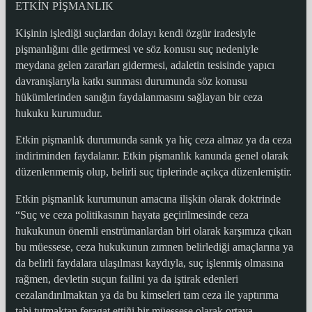
ETKİN PİŞMANLIK
Kişinin işlediği suçlardan dolayı kendi özgür iradesiyle
pişmanlığını dile getirmesi ve söz konusu suç nedeniyle
meydana gelen zararları gidermesi, adaletin tesisinde yapıcı
davranışlarıyla katkı sunması durumunda söz konusu
hükümlerinden sanığın faydalanmasını sağlayan bir ceza
hukuku kurumudur.
Etkin pişmanlık durumunda sanık ya hiç ceza almaz ya da ceza
indiriminden faydalanır. Etkin pişmanlık kanunda genel olarak
düzenlenmemiş olup, belirli suç tiplerinde açıkça düzenlemiştir.
Etkin pişmanlık kurumunun amacına ilişkin olarak doktrinde
“Suç ve ceza politikasının hayata geçirilmesinde ceza
hukukunun önemli enstrümanlardan biri olarak karşımıza çıkan
bu müessese, ceza hukukunun zımnen belirlediği amaçlarına ya
da belirli faydalara ulaşılması kaydıyla, suç işlenmiş olmasına
rağmen, devletin suçun failini ya da iştirak edenleri
cezalandırılmaktan ya da bu kimseleri tam ceza ile yaptırıma
tabi tutmaktan feragat ettiği bir müessese olarak ortaya