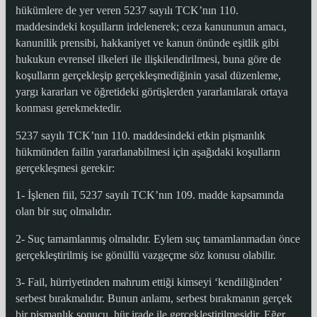
hükümlere de yer veren 5237 sayılı TCK’nın 110.
maddesindeki koşulların irdelenerek; ceza kanununun amacı,
kanunilik prensibi, hakkaniyet ve kanun önünde eşitlik gibi
hukukun evrensel ilkeleri ile ilişkilendirilmesi, buna göre de
koşulların gerçekleşip gerçekleşmediğinin yasal düzenleme,
yargı kararları ve öğretideki görüşlerden yararlanılarak ortaya
konması gerekmektedir.
5237 sayılı TCK’nın 110. maddesindeki etkin pişmanlık
hükmünden failin yararlanabilmesi için aşağıdaki koşulların
gerçekleşmesi gerekir:
1- İşlenen fiil, 5237 sayılı TCK’nın 109. madde kapsamında
olan bir suç olmalıdır.
2- Suç tamamlanmış olmalıdır. Eylem suç tamamlanmadan önce
gerçekleştirilmiş ise gönüllü vazgeçme söz konusu olabilir.
3- Fail, hürriyetinden mahrum ettiği kimseyi ‘kendiliğinden’
serbest bırakmalıdır. Bunun anlamı, serbest bırakmanın gerçek
bir pişmanlık sonucu, hür irade ile gerçekleştirilmesidir. Eğer