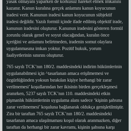
yasak olmayanı yaparken de korkusuz hareket etmek imkanını
kazanır. Kanun kuralına gerçek anlamını kanun koyucunun
iradesi verir. Kanunun iradesi kanun koyucunun sübjektif
iradesi değildir. Yazılı formül içinde ifade edilmiş objektif irade,
kanunun iradesini oluşturur. Kanunun iradesini gösteren formül
zorunlu olarak genel ve soyut olacağından, kuralın önce
içeriğini ve anlamını belirtmeden, iradenin somut olaylara
uygulanmasına imkan yoktur. Pozitif hukuk, yorum
faaliyetlerinin sınırını oluşturur.
765 sayılı TCK’nın 180/2. maddesindeki indirim hükümlerinin
uygulanabilmesi için ^tasarlanan amaca erişilmemesi ve
özgürlüğünden yoksun bırakılan kişiye herhangi bir zarar
verilmemesi’ koşullarından her ikisinin birden gerçekleşmesi
aranırken, 5237 sayılı TCK’nın 110. maddesindeki etkin
pişmanlık hükümlerinin uygulama alanı sadece ‘kişinin şahsına
zarar verilmemesi’ koşuluna bağlanarak oldukça genişletilmiştir.
Zira bir taraftan 765 sayılı TCK’nın 180/2. maddesindeki
tasarlanan amaca ulaşılmaması koşul olarak aranmazken, diğer
taraftan da herhangi bir zarar kavramı, kişinin şahsına karşı