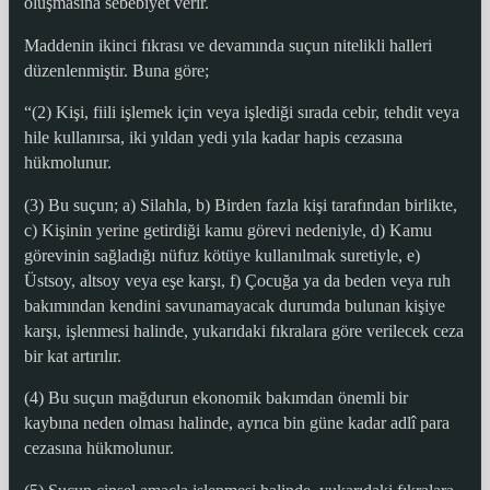
oluşmasına sebebiyet verir.
Maddenin ikinci fıkrası ve devamında suçun nitelikli halleri
düzenlenmiştir. Buna göre;
“(2) Kişi, fiili işlemek için veya işlediği sırada cebir, tehdit veya
hile kullanırsa, iki yıldan yedi yıla kadar hapis cezasına
hükmolunur.
(3) Bu suçun; a) Silahla, b) Birden fazla kişi tarafından birlikte,
c) Kişinin yerine getirdiği kamu görevi nedeniyle, d) Kamu
görevinin sağladığı nüfuz kötüye kullanılmak suretiyle, e)
Üstsoy, altsoy veya eşe karşı, f) Çocuğa ya da beden veya ruh
bakımından kendini savunamayacak durumda bulunan kişiye
karşı, işlenmesi halinde, yukarıdaki fıkralara göre verilecek ceza
bir kat artırılır.
(4) Bu suçun mağdurun ekonomik bakımdan önemli bir
kaybına neden olması halinde, ayrıca bin güne kadar adlî para
cezasına hükmolunur.