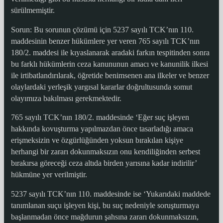
sürülmemiştir.
Sorun: Bu sorunun çözümü için 5237 sayılı TCK’nın 110.
maddesinin benzer hükümlere yer veren 765 sayılı TCK’nın
180/2. maddesi ile kıyaslanarak aradaki farkın tespitinden sonra
bu farklı hükümlerin ceza kanununun amacı ve kanunilik ilkesi
ile irtibatlandırılarak, öğretide benimsenen ana ilkeler ve benzer
olaylardaki yerleşik yargısal kararlar doğrultusunda somut
olayımıza bakılması gerekmektedir.
765 sayılı TCK’nın 180/2. maddesinde ‘Eğer suç işleyen
hakkında kovuşturma yapılmazdan önce tasarladığı amaca
erişmeksizin ve özgürlüğünden yoksun bırakılan kişiye
herhangi bir zararı dokunmaksızın onu kendiliğinden serbest
bırakırsa göreceği ceza altıda birden yarısına kadar indirilir’
hükmüne yer verilmiştir.
5237 sayılı TCK’nın 110. maddesinde ise ‘Yukarıdaki maddede
tanımlanan suçu işleyen kişi, bu suç nedeniyle soruşturmaya
başlanmadan önce mağdurun şahsına zararı dokunmaksızın,