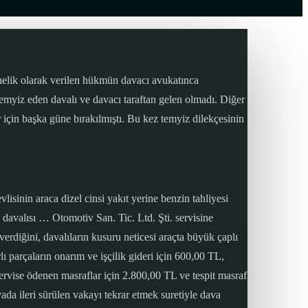
nelik olarak verilen hükmün davacı avukatınca
temyiz eden davalı ve davacı taraftan gelen olmadı. Diğer
 için başka güne bırakılmıştı. Bu kez temyiz dilekçesinin
isinin araca dizel cinsi yakıt yerine benzin tahliyesi
a davalısı … Otomotiv San. Tic. Ltd. Şti. servisine
verdiğini, davalıların kusuru neticesi araçta büyük çaplı
lı parçaların onarım ve işçilik gideri için 600,00 TL,
servise ödenen masraflar için 2.800,00 TL ve tespit masraf
ada ileri sürülen vakayı tekrar etmek suretiyle dava