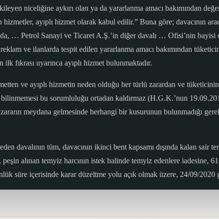
 etkileyen niceliğine aykırı olan ya da yararlanma amacı bakımından değe
hizmetler, ayıplı hizmet olarak kabul edilir.” Buna göre; davacının ara
a, … Petrol Sanayi ve Ticaret A.Ş.’in diğer davalı … Ofisi’nin bayisi o
reklam ve ilanlarda tespit edilen yararlanma amacı bakımından tüketicin
lk fıkrası uyarınca ayıplı hizmet bulunmaktadır.
metten ve ayıplı hizmetin neden olduğu her türlü zarardan ve tüketicin
n bilinmemesi bu sorumluluğu ortadan kaldırmaz (H.G.K.’nun 19.09.2012
 zararın meydana gelmesinde herhangi bir kusurunun bulunmadığı gerekç
en davalının tüm, davacının ikinci bent kapsamı dışında kalan sair temy
n alınan temyiz harcının istek halinde temyiz edenlere iadesine, 610
ük süre içerisinde karar düzeltme yolu açık olmak üzere, 24/09/2020 gü