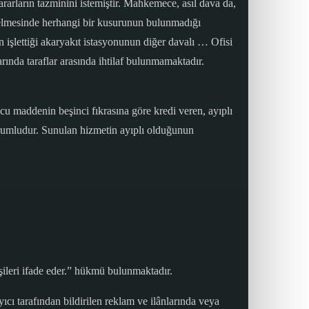
ararların tazminini istemiştir. Mahkemece, asıl dava da,
elmesinde herhangi bir kusurunun bulunmadığı
n işlettiği akaryakıt istasyonunun diğer davalı … Ofisi
arında taraflar arasında ihtilaf bulunmamaktadır.
u maddenin beşinci fıkrasına göre kredi veren, ayıplı
orumludur. Sunulan hizmetin ayıplı olduğunun
işileri ifade eder.” hükmü bulunmaktadır.
ı tarafından bildirilen reklam ve ilânlarında veya