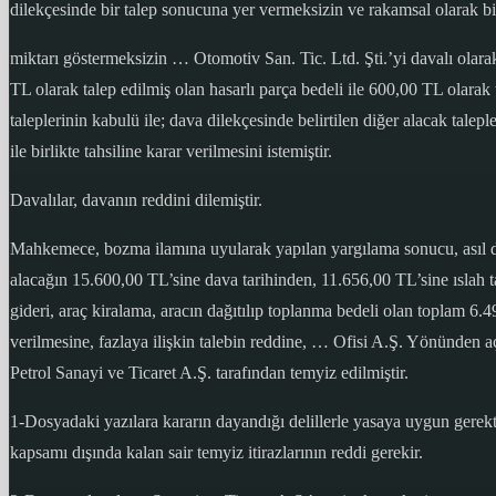
dilekçesinde bir talep sonucuna yer vermeksizin ve rakamsal olarak bi
miktarı göstermeksizin … Otomotiv San. Tic. Ltd. Şti.’yi davalı olarak 
TL olarak talep edilmiş olan hasarlı parça bedeli ile 600,00 TL olarak ta
taleplerinin kabulü ile; dava dilekçesinde belirtilen diğer alacak talepl
ile birlikte tahsiline karar verilmesini istemiştir.
Davalılar, davanın reddini dilemiştir.
Mahkemece, bozma ilamına uyularak yapılan yargılama sonucu, asıl da
alacağın 15.600,00 TL’sine dava tarihinden, 11.656,00 TL’sine ıslah ta
gideri, araç kiralama, aracın dağıtılıp toplanma bedeli olan toplam 6.4
verilmesine, fazlaya ilişkin talebin reddine, … Ofisi A.Ş. Yönünden a
Petrol Sanayi ve Ticaret A.Ş. tarafından temyiz edilmiştir.
1-Dosyadaki yazılara kararın dayandığı delillerle yasaya uygun gerekti
kapsamı dışında kalan sair temyiz itirazlarının reddi gerekir.