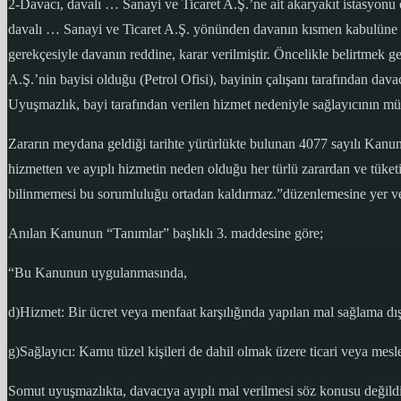
2-Davacı, davalı … Sanayi ve Ticaret A.Ş.’ne ait akaryakıt istasyonu ça
davalı … Sanayi ve Ticaret A.Ş. yönünden davanın kısmen kabulüne 
gerekçesiyle davanın reddine, karar verilmiştir. Öncelikle belirtmek g
A.Ş.’nin bayisi olduğu (Petrol Ofisi), bayinin çalışanı tarafından dava
Uyuşmazlık, bayi tarafından verilen hizmet nedeniyle sağlayıcının m
Zararın meydana geldiği tarihte yürürlükte bulunan 4077 sayılı Kanun
hizmetten ve ayıplı hizmetin neden olduğu her türlü zarardan ve tüke
bilinmemesi bu sorumluluğu ortadan kaldırmaz.”düzenlemesine yer ver
Anılan Kanunun “Tanımlar” başlıklı 3. maddesine göre;
“Bu Kanunun uygulanmasında,
d)Hizmet: Bir ücret veya menfaat karşılığında yapılan mal sağlama dışı
g)Sağlayıcı: Kamu tüzel kişileri de dahil olmak üzere ticari veya mesl
Somut uyuşmazlıkta, davacıya ayıplı mal verilmesi söz konusu değildi