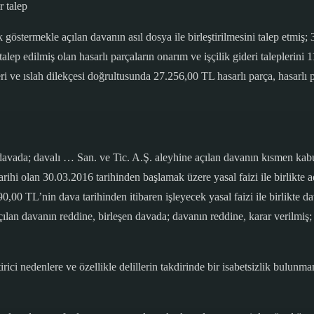
r talep
göstermekle açılan davanın asıl dosya ile birleştirilmesini talep etmiş; 3
lep edilmiş olan hasarlı parçaların onarım ve işçilik gideri taleplerini 1
eri ve ıslah dilekçesi doğrultusunda 27.256,00 TL hasarlı parça, hasarlı pa
vada; davalı … San. ve Tic. A.Ş. aleyhine açılan davanın kısmen kabul
rihi olan 30.03.2016 tarihinden başlamak üzere yasal faizi ile birlikte 
90,00 TL’nin dava tarihinden itibaren işleyecek yasal faizi ile birlikte
çılan davanın reddine, birleşen davada; davanın reddine, karar verilmiş
rici nedenlere ve özellikle delillerin takdirinde bir isabetsizlik bulunm