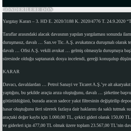
GÖNDERİLERE DÖN
Yargıtay Kararı – 3. HD E. 2020/3188 K. 2020/4776 T. 24.9.2
Taraflar arasındaki alacak davasının yapılan yargılaması sonunda il
duruşmasız, davalı … San.ve Tic. A.Ş. avukatınca duruşmalı olarak tem
davalı … Ofisi A.Ş. vekili avukat … gelmiş olmasıyla duruşmaya başlan
süresinde olduğu saptanarak dosya incelendi, gereği konuşulup düşün
KARAR
Davacı, davalılardan … Petrol Sanayi ve Ticaret A.Ş.’ye ait akaryakıt 
yaptığını, bu şekilde araçta arıza oluştuğunu, davalı … şirketine başvu
götürüldüğünü, burada aracın sadece yakıt filtresinin değiştirilip depo
hasar oluştuğunu ileri sürerek fazlaya dair haklarını da saklı tutmak su
araçtaki değer kaybı için 1.000,00 TL, çekici gideri olarak 150,00 TL,
ve giderleri için 477,00 TL olmak üzere toplam 23.567,00 TL’nin davalı