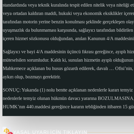
standardında veya teknik kuralında tespit edilen nitelik veya niteliği
veya ortadan kaldıran maddi, hukuki veya ekonomik eksiklikler içeren 
tarafından motorin yerine benzin konulması şeklinde gerçekleşen olayd
uyuşmazlık da bulunmaması karşısında, sağlayıcı tarafından bildirilen 
içeren hizmet sözkonusu olduğundan, anılan Kanunun 4/A maddesinin i
Sağlayıcı ve bayi 4/A maddesinin üçüncü fıkrası gereğince, ayıplı hiz
müteselsilen sorumludur. Kaldı ki, sunulan hizmetin ayıplı olduğunu
Mahkemece açıklanan bu husus gözardı edilerek, davalı … Ofisi’nin,
aykırı olup, bozmayı gerektirir.
SONUÇ: Yukarıda (1) nolu bentte açıklanan nedenlerle kararı temyiz ed
nedenlerle temyiz olunan hükmün davacı yararına BOZULMASINA, peşi
HUMK’nın 440.maddesi gereğince kararın tebliğinden itibaren 15 günl
YASAL UYARI İÇİN TIKLAYIN