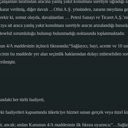
lışanları tarafından aracına yanlış yakıt konulması suretiyle uğradığı z
karar verilmiş, diğer davalı …Ofisi A.Ş. yönünden, zararın meydana g
erekir ki, somut olayda, davalılardan … Petrol Sanayi ve Ticaret A.Ş.’ni
cıya ait araca yanlış yakıt konulması suretiyle aracın arızalandığı hususl
üteselsil sorumluluğu bulunup bulunmadığı noktasında toplanmaktadır.
un 4/A maddesinin üçüncü fıkrasında;“Sağlayıcı, bayi, acente ve 10 unc
ticinin bu maddede yer alan seçimlik haklarından dolayı müteselsilen s
ilmiştir.
ndaki her türlü faaliyeti,
eki faaliyetleri kapsamında tüketiciye hizmet sunan gerçek veya tüzel k
r, ancak; anılan Kanunun 4/A maddesinin ilk fıkrası uyarınca;“…Sağlayıc