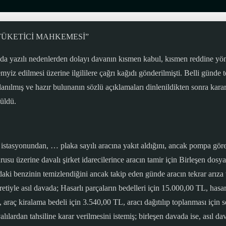
020 “TÜKETİCİ MAHKEMESİ”
amda yazılı nedenlerden dolayı davanın kısmen kabul, kısmen reddine yö
yiz edilmesi üzerine ilgililere çağrı kağıdı gönderilmişti. Belli günde 
ılmış ve hazır bulunanın sözlü açıklamaları dinlenildikten sonra karar
üldü.
istasyonundan, … plaka sayılı aracına yakıt aldığını, ancak pompa görevl
rusu üzerine davalı şirket idarecilerince aracın tamir için Birleşen dosy
daki benzinin temizlendiğini ancak takip eden günde aracın tekrar arıza 
retiyle asıl davada; Hasarlı parçaların bedelleri için 15.000,00 TL, hasar
 araç kiralama bedeli için 3.540,00 TL, aracı dağıtılıp toplanması için 
lardan tahsiline karar verilmesini istemiş; birleşen davada ise, asıl dav