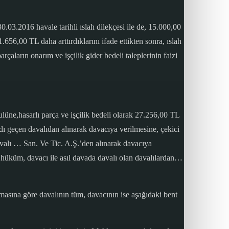
0.03.2016 havale tarihli ıslah dilekçesi ile de, 15.000,00
1.656,00 TL daha arttırdıklarını ifade ettikten sonra, ıslah
rçaların onarım ve işçilik gider bedeli taleplerinin faizi
üne,hasarlı parça ve işçilik bedeli olarak 27.256,00 TL
adı geçen davalıdan alınarak davacıya verilmesine, çekici
 davalı … San. Ve Tic. A.Ş.’den alınarak davacıya
; hüküm, davacı ile asıl davada davalı olan davalılardan…
amasına göre davalının tüm, davacının ise aşağıdaki bent