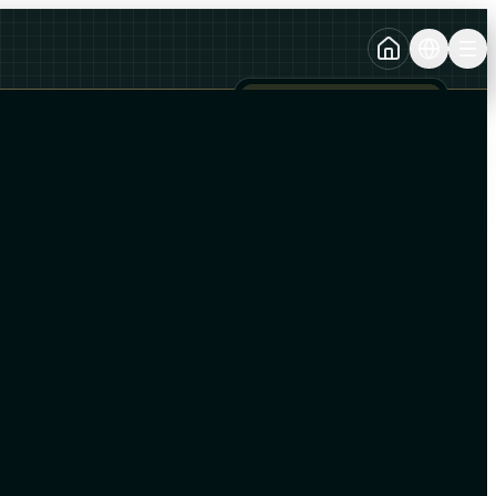
TURKCE
TR
AZERBAYCAN DILI
AZ
ENGLISH
EN