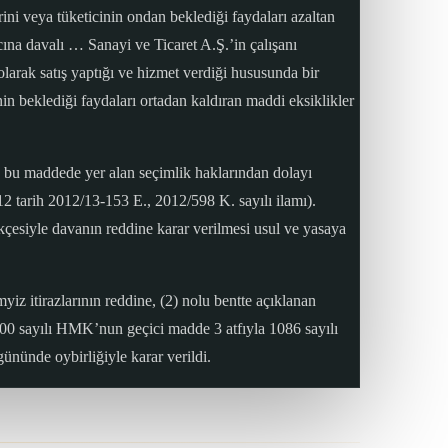
rini veya tüketicinin ondan beklediği faydaları azaltan
cına davalı … Sanayi ve Ticaret A.Ş.’in çalışanı
larak satış yaptığı ve hizmet verdiği hususunda bir
in beklediği faydaları ortadan kaldıran maddi eksiklikler
in bu maddede yer alan seçimlik haklarından dolayı
 tarih 2012/13-153 E., 2012/598 K. sayılı ilamı).
esiyle davanın reddine karar verilmesi usul ve yasaya
iz itirazlarının reddine, (2) nolu bentte açıklanan
0 sayılı HMK’nun geçici madde 3 atfıyla 1086 sayılı
nünde oybirliğiyle karar verildi.