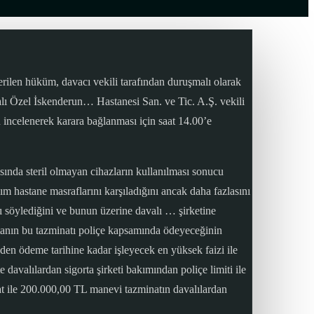
ilen hüküm, davacı vekili tarafından duruşmalı olarak
alı Özel İskenderun… Hastanesi San. ve Tic. A.Ş. vekili
n incelenerek karara bağlanması için saat 14.00’e
sında steril olmayan cihazların kullanılması sonucu
ım hastane masraflarını karşıladığını ancak daha fazlasını
nı söylediğini ve bunun üzerine davalı … şirketine
rtanın bu tazminatı poliçe kapsamında ödeyeceğinin
inden ödeme tarihine kadar işleyecek en yüksek faizi ile
 davalılardan sigorta şirketi bakımından poliçe limiti ile
nat ile 200.000,00 TL manevi tazminatın davalılardan