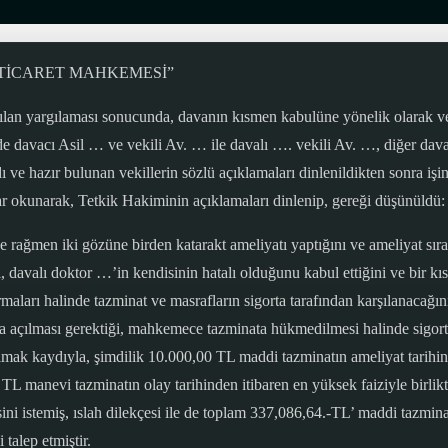
2021 “TİCARET MAHKEMESİ”
an yargılaması sonucunda, davanın kısmen kabulüne yönelik olarak ver
e davacı Asil … ve vekili Av. … ile davalı …. vekili Av. …, diğer dav
ve hazır bulunan vekillerin sözlü açıklamaları dinlenildikten sonra işi
ar okunarak, Tetkik Hakiminin açıklamaları dinlenip, gereği düşünüldü:
 rağmen iki gözüne birden katarakt ameliyatı yaptığını ve ameliyat sıra
davalı doktor …’in kendisinin hatalı olduğunu kabul ettiğini ve bir kıs
maları halinde tazminat ve masrafların sigorta tarafından karşılanacağı
dava açılması gerektiği, mahkemece tazminata hükmedilmesi halinde sigo
lı kalmak kaydıyla, şimdilik 10.000,00 TL maddi tazminatın ameliyat tarih
TL manevi tazminatın olay tarihinden itibaren en yüksek faiziyle birlikte
esini istemiş, ıslah dilekçesi ile de toplam 337,086,64.-TL’ maddi tazmi
 talep etmiştir.