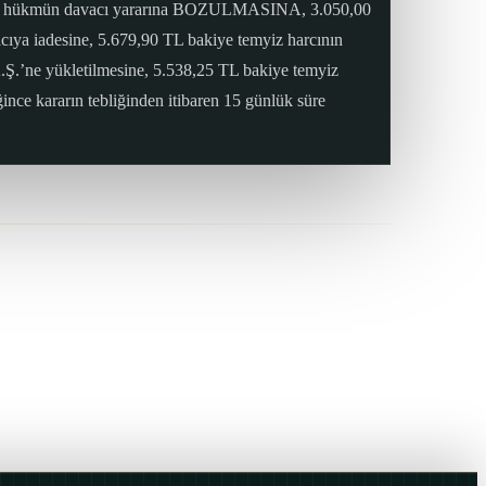
denlerle hükmün davacı yararına BOZULMASINA, 3.050,00
acıya iadesine, 5.679,90 TL bakiye temyiz harcının
.Ş.’ne yükletilmesine, 5.538,25 TL bakiye temyiz
ce kararın tebliğinden itibaren 15 günlük süre