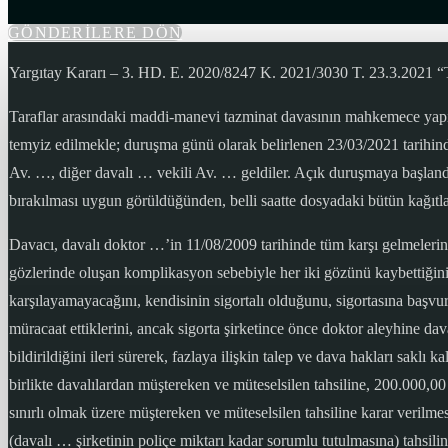
GÖNDERİLERE DÖN
Yargıtay Kararı – 3. HD. E. 2020/8247 K. 2021/3030 T. 23.3.
Taraflar arasındaki maddi-manevi tazminat davasının mahkemece yapıl
temyiz edilmekle; duruşma günü olarak belirlenen 23/03/2021 tarihind
Av. …, diğer davalı … vekili Av. … geldiler. Açık duruşmaya başlandı 
bırakılması uygun görüldüğünden, belli saatte dosyadaki bütün kağıtl
Davacı, davalı doktor …’in 11/08/2009 tarihinde tüm karşı gelmelerine
gözlerinde oluşan komplikasyon sebebiyle her iki gözünü kaybettiğini, 
karşılayamayacağını, kendisinin sigortalı olduğunu, sigortasına başvur
müracaat ettiklerini, ancak sigorta şirketince önce doktor aleyhine 
bildirildiğini ileri sürerek, fazlaya ilişkin talep ve dava hakları sak
birlikte davalılardan müştereken ve müteselsilen tahsiline, 200.000,00 
sınırlı olmak üzere müştereken ve müteselsilen tahsiline karar verilm
(davalı … şirketinin poliçe miktarı kadar sorumlu tutulmasına) tahsilini