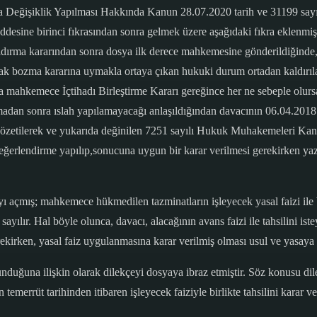
eğişiklik Yapılması Hakkında Kanun 28.07.2020 tarih ve 31199 sayıl
ne birinci fıkrasından sonra gelmek üzere aşağıdaki fıkra eklenmiş ve 
ırma kararından sonra dosya ilk derece mahkemesine gönderildiğinde, i
Ancak bozma kararına uymakla ortaya çıkan hukuki durum ortadan kaldırı
yda mahkemece İçtihadı Birleştirme Kararı gereğince her ne sebeple olur
n sonra ıslah yapılamayacağı anlaşıldığından davacının 06.04.2018 ta
 gözetilerek ve yukarıda değinilen 7251 sayılı Hukuk Muhakemeleri Ka
eğerlendirme yapılıp,sonucuna uygun bir karar verilmesi gerekirken yazıl
ı açmış; mahkemece hükmedilen tazminatların işleyecek yasal faizi ile bi
icari sayılır. Hal böyle olunca, davacı, alacağının avans faizi ile tahsili
ekirken, yasal faiz uygulanmasına karar verilmiş olması usul ve yasaya 
nduğuna ilişkin olarak dilekçeyi dosyaya ibraz etmiştir. Söz konusu dil
 temerrüt tarihinden itibaren işleyecek faiziyle birlikte tahsilini karar 