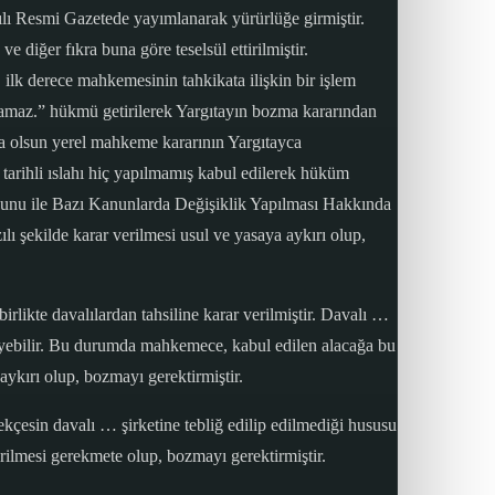
ı Resmi Gazetede yayımlanarak yürürlüğe girmiştir.
diğer fıkra buna göre teselsül ettirilmiştir.
lk derece mahkemesinin tahkikata ilişkin bir işlem
lamaz.” hükmü getirilerek Yargıtayın bozma kararından
sa olsun yerel mahkeme kararının Yargıtayca
rihli ıslahı hiç yapılmamış kabul edilerek hüküm
nunu ile Bazı Kanunlarda Değişiklik Yapılması Hakkında
ı şekilde karar verilmesi usul ve yasaya aykırı olup,
rlikte davalılardan tahsiline karar verilmiştir. Davalı …
ni isteyebilir. Bu durumda mahkemece, kabul edilen alacağa bu
aykırı olup, bozmayı gerektirmiştir.
ekçesin davalı … şirketine tebliğ edilip edilmediği hususu
verilmesi gerekmete olup, bozmayı gerektirmiştir.