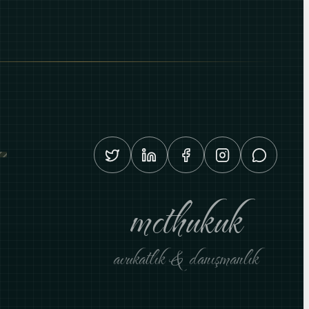
mcthukuk
avukatlık & danışmanlık