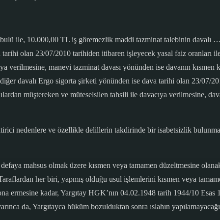
ulü ile, 10.000,00 TL iş göremezlik maddi tazminat talebinin davalı 
tarihi olan 23/07/2010 tarihiden itibaren işleyecek yasal faiz oranları il
acıya verilmesine, manevi tazminat davası yönünden ise davanın kısmen
ğer davalı Ergo sigorta şirketi yönünden ise dava tarihi olan 23/07/2010 
ılardan müştereken ve müteselsilen tahsili ile davacıya verilmesine, dava
rici nedenlere ve özellikle delillerin takdirinde bir isabetsizlik bulun
i, bir defaya mahsus olmak üzere kısmen veya tamamen düzeltmesine olanak
lardan her biri, yapmış olduğu usul işlemlerini kısmen veya tamamen ı
a ermesine kadar, Yargıtay HGK’nın 04.02.1948 tarih 1944/10 Esas 1948
ı uyarınca da, Yargıtayca hüküm bozulduktan sonra ıslahın yapılamayacağı