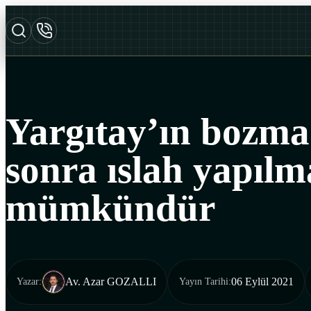
Yargıtay’ın bozma
sonra ıslah yapılm
mümkündür
Av. Azar GOZALLI
06 Eylül 2021
Yazar
:
Yayın Tarihi
: