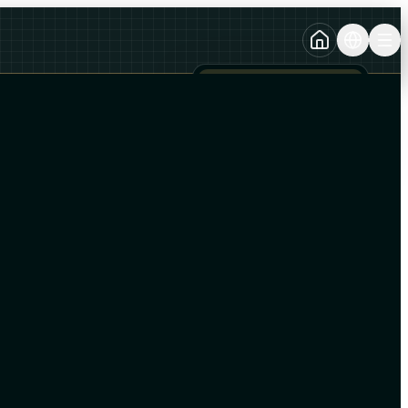
TURKCE
TR
AZERBAYCAN DILI
AZ
ENGLISH
EN