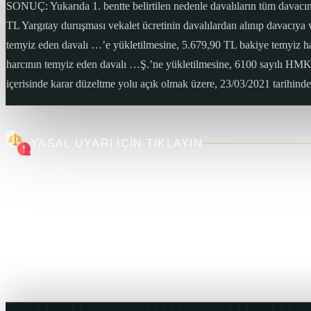
SONUÇ: Yukarıda 1. bentte belirtilen nedenle davalıların tüm davac
TL Yargıtay duruşması vekalet ücretinin davalılardan alınıp davacıya 
temyiz eden davalı …’e yükletilmesine, 5.679,90 TL bakiye temyiz ha
harcının temyiz eden davalı …Ş.’ne yükletilmesine, 6100 sayılı HMK
içerisinde karar düzeltme yolu açık olmak üzere, 23/03/2021 tarihinde oy
YASAL UYARI İÇİN TIKLAYIN