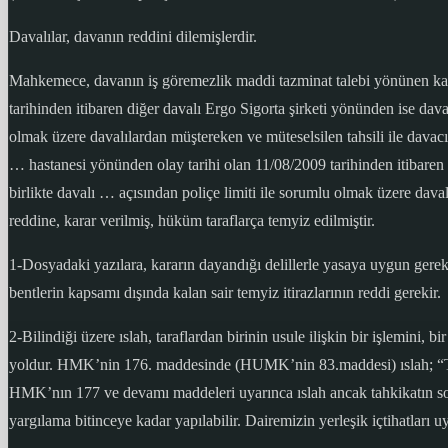
Davalılar, davanın reddini dilemişlerdir.
Mahkemece, davanın iş göremezlik maddi tazminat talebi yönünen kab
tarihinden itibaren diğer davalı Ergo Sigorta şirketi yönünden ise dava 
olmak üzere davalılardan müştereken ve müteselsilen tahsili ile dav
… hastanesi yönünden olay tarihi olan 11/08/2009 tarihinden itibaren di
birlikte davalı … açısından poliçe limiti ile sorumlu olmak üzere daval
reddine, karar verilmiş, hüküm taraflarça temyiz edilmiştir.
1-Dosyadaki yazılara, kararın dayandığı delillerle yasaya uygun gerekti
bentlerin kapsamı dışında kalan sair temyiz itirazlarının reddi gerekir.
2-Bilindiği üzere ıslah, taraflardan birinin usule ilişkin bir işlemin
yoldur. HMK’nin 176. maddesinde (HUMK’nin 83.maddesi) ıslah; “Taraf
HMK’nın 177 ve devamı maddeleri uyarınca ıslah ancak tahkikatın son
yargılama bitinceye kadar yapılabilir. Dairemizin yerleşik içtihatlar