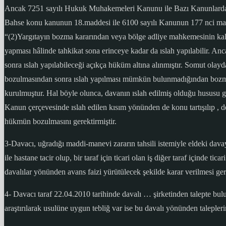
Ancak 7251 sayılı Hukuk Muhakemeleri Kanunu ile Bazı Kanunlarda D
Bahse konu kanunun 18.maddesi ile 6100 sayılı Kanunun 177 nci maddesi
“(2)Yargıtayın bozma kararından veya bölge adliye mahkemesinin kald
yapması hâlinde tahkikat sona erinceye kadar da ıslah yapılabilir. 
sonra ıslah yapılabileceği açıkça hüküm altına alınmıştır. Somut ola
bozulmasından sonra ıslah yapılması mümkün bulunmadığından bozmada
kurulmuştur. Hal böyle olunca, davanın ıslah edilmiş olduğu hususu
Kanun çerçevesinde ıslah edilen kısım yönünden de konu tartışılıp , d
hükmün bozulmasını gerektirmiştir.
3-Davacı, uğradığı maddi-manevi zararın tahsili istemiyle eldeki davay
ile hastane tacir olup, bir taraf için ticari olan iş diğer taraf içinde t
davalılar yönünden avans faizi yürütülecek şekilde karar verilmesi ger
4- Davacı taraf 22.04.2010 tarihinde davalı … şirketinden talepte bulu
araştırılarak usulüne uygun tebliğ var ise bu davalı yönünden taleplerin