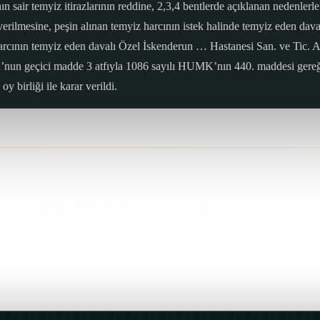
ının sair temyiz itirazlarının reddine, 2,3,4 bentlerde açıklanan ne
verilmesine, peşin alınan temyiz harcının istek halinde temyiz eden dav
rcının temyiz eden davalı Özel İskenderun … Hastanesi San. ve Tic. A
’nun geçici madde 3 atfıyla 1086 sayılı HUMK’nın 440. maddesi gereğin
 birliği ile karar verildi.
BU İÇERİĞİ PAYLAŞIN