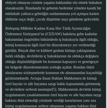
ehliyeti olmayan ceninin yaşama hakkından söz etmek hukuken
olanaksızdır. Bundandır ki gebenin bedenine yönelen kasıtlı bir
müdahale yalnızca gebeliğin sonlanmasına yol açmışsa kasten
öldürme suçu değil, çocuk düşürtme suçu gündeme gelecektir.
Birleşmiş Milletler Kadına Karşı Her Türlü Ayrımcılığın
Önlenmesi Sözleşmesi’ne (CEDAW) bakılırsa gebe kadınlar
bakımından öngörülen hükümlerin iş hukukuyla ilgili olduğu,
kürtaj konusuyla ilgili özel bir düzenlemeye yer verilmediği
görülür. Birçok dini ve kültürel grubun kürtaja yaklaşımının
farklı olduğu, devletlerin iç hukuklarının da oldukça değişken
olduğu düşünüldüğünde bu konunun kapsayıcı ve genelgeçer
bir belgede düzenlenmesinin zorluğu açıktır. Bundan ötürü
uluslararası sözleşmelerde konunun ele alınmasından kaçınıldığı
gözlenmektedir. Avrupa İnsan Hakları Mahkemesi de kürtajı
özel hayata ve aile hayatına saygı hakkı kapsamında görmemiş
ve devletlere serbesti tanımıştır[5]. Mahkemenin devletin kürtaj
uygulamasını yasaklamasının özel hayata ve aile hayatına saygı
hakkını ihlal etmediği yönünde verdiği kararlarının yanı sıra
kürtaj uygulamasının serbest olmasının yaşama hakkını ihlal