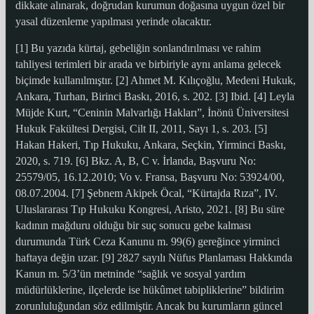
dikkate alınarak, doğrudan kurumun doğasına uygun özel bir
yasal düzenleme yapılması yerinde olacaktır.
[1] Bu yazıda kürtaj, gebeliğin sonlandırılması ve rahim
tahliyesi terimleri bir arada ve birbiriyle aynı anlama gelecek
biçimde kullanılmıştır. [2] Ahmet M. Kılıçoğlu, Medeni Hukuk,
Ankara, Turhan, Birinci Baskı, 2016, s. 202. [3] Ibid. [4] Leyla
Müjde Kurt, “Ceninin Malvarlığı Hakları”, İnönü Üniversitesi
Hukuk Fakültesi Dergisi, Cilt II, 2011, Sayı 1, s. 203. [5]
Hakan Hakeri, Tıp Hukuku, Ankara, Seçkin, Yirminci Baskı,
2020, s. 719. [6] Bkz. A, B, C v. İrlanda, Başvuru No:
25579/05, 16.12.2010; Vo v. Fransa, Başvuru No: 53924/00,
08.07.2004. [7] Şebnem Akipek Öcal, “Kürtajda Rıza”, IV.
Uluslararası Tıp Hukuku Kongresi, Aristo, 2021. [8] Bu süre
kadının mağduru olduğu bir suç sonucu gebe kalması
durumunda Türk Ceza Kanunu m. 99(6) gereğince yirminci
haftaya değin uzar. [9] 2827 sayılı Nüfus Planlaması Hakkında
Kanun m. 5/3’ün metninde “sağlık ve sosyal yardım
müdürlüklerine, ilçelerde ise hükûmet tabipliklerine” bildirim
zorunluluğundan söz edilmiştir. Ancak bu kurumların güncel