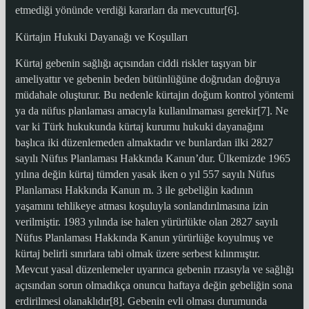
etmediği yönünde verdiği kararları da mevcuttur[6].
Kürtajın Hukuki Dayanağı ve Koşulları
Kürtaj gebenin sağlığı açısından ciddi riskler taşıyan bir
ameliyattır ve gebenin beden bütünlüğüne doğrudan doğruya
müdahale oluşturur. Bu nedenle kürtajın doğum kontrol yöntemi
ya da nüfus planlaması amacıyla kullanılmaması gerekir[7]. Ne
var ki Türk hukukunda kürtaj kurumu hukuki dayanağını
başlıca iki düzenlemeden almaktadır ve bunlardan ilki 2827
sayılı Nüfus Planlaması Hakkında Kanun’dur. Ülkemizde 1965
yılına değin kürtaj tümden yasak iken o yıl 557 sayılı Nüfus
Planlaması Hakkında Kanun m. 3 ile gebeliğin kadının
yaşamını tehlikeye atması koşuluyla sonlandırılmasına izin
verilmiştir. 1983 yılında ise halen yürürlükte olan 2827 sayılı
Nüfus Planlaması Hakkında Kanun yürürlüğe koyulmuş ve
kürtaj belirli sınırlara tabi olmak üzere serbest kılınmıştır.
Mevcut yasal düzenlemeler uyarınca gebenin rızasıyla ve sağlığı
açısından sorun olmadıkça onuncu haftaya değin gebeliğin sona
erdirilmesi olanaklıdır[8]. Gebenin evli olması durumunda