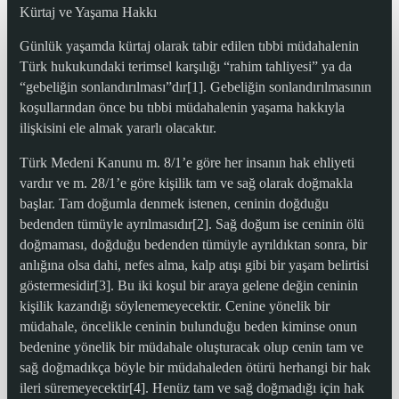
Kürtaj ve Yaşama Hakkı
Günlük yaşamda kürtaj olarak tabir edilen tıbbi müdahalenin
Türk hukukundaki terimsel karşılığı “rahim tahliyesi” ya da
“gebeliğin sonlandırılması”dır[1]. Gebeliğin sonlandırılmasının
koşullarından önce bu tıbbi müdahalenin yaşama hakkıyla
ilişkisini ele almak yararlı olacaktır.
Türk Medeni Kanunu m. 8/1’e göre her insanın hak ehliyeti
vardır ve m. 28/1’e göre kişilik tam ve sağ olarak doğmakla
başlar. Tam doğumla denmek istenen, ceninin doğduğu
bedenden tümüyle ayrılmasıdır[2]. Sağ doğum ise ceninin ölü
doğmaması, doğduğu bedenden tümüyle ayrıldıktan sonra, bir
anlığına olsa dahi, nefes alma, kalp atışı gibi bir yaşam belirtisi
göstermesidir[3]. Bu iki koşul bir araya gelene değin ceninin
kişilik kazandığı söylenemeyecektir. Cenine yönelik bir
müdahale, öncelikle ceninin bulunduğu beden kiminse onun
bedenine yönelik bir müdahale oluşturacak olup cenin tam ve
sağ doğmadıkça böyle bir müdahaleden ötürü herhangi bir hak
ileri süremeyecektir[4]. Henüz tam ve sağ doğmadığı için hak