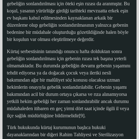
gebeliğin sonlandırılması için öteki eşin rızası da aranmıştır. Bu
koşul, yasanın yürürlüğe girdiği tarihteki mevzuatta erkek eşin
ev başkanı kabul edilmesinden kaynaklanan arkaik bir
düzenleme olup gebeliğin sonlandırılmasının yalnızca gebenin
bedenine bir müdahale oluşturduğu gözetildiğinde halen böyle
bir koşulun var olması eleştirilmeye değerdir.
Kürtaj serbestisinin tanındığı onuncu hafta dolduktan sonra
gebeliğin sonlandırılması için gebenin rızası tek başına yeterli
olmamaktadır. Bu durumda gebeliğin devamı gebenin yaşamını
tehdit ediyorsa ya da doğacak çocuk veya ileriki nesli
bakımından ağır bir malûliyet söz konusu olacaksa uzman
hekimlerin onayıyla gebelik sonlandırılabilir. Gebenin yaşamı
bakımından acil bir durum ortaya çıkarsa ve rıza alınamıyorsa
yetkili hekim gebeliği her zaman sonlandırabilir ancak durumu
müdahaleden itibaren en geç yirmi dört saat içinde ilgili il veya
ilçe sağlık müdürlüğüne bildirmelidir[9].
Türk hukukunda kürtaj kurumunun başlıca hukuki
dayanaklarından bir diğeri Rahim Tahliyesi ve Sterilizasyon