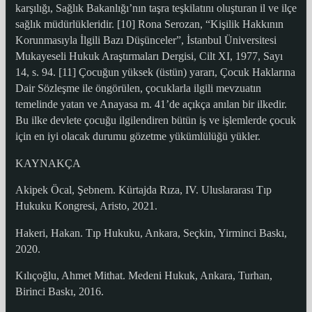
karşılığı, Sağlık Bakanlığı’nın taşra teşkilatını oluşturan il ve ilçe
sağlık müdürlükleridir. [10] Rona Serozan, “Kişilik Hakkının
Korunmasıyla İlgili Bazı Düşünceler”, İstanbul Üniversitesi
Mukayeseli Hukuk Araştırmaları Dergisi, Cilt XI, 1977, Sayı
14, s. 94. [11] Çocuğun yüksek (üstün) yararı, Çocuk Haklarına
Dair Sözleşme ile öngörülen, çocuklarla ilgili mevzuatın
temelinde yatan ve Anayasa m. 41’de açıkça anılan bir ilkedir.
Bu ilke devlete çocuğu ilgilendiren bütün iş ve işlemlerde çocuk
için en iyi olacak durumu gözetme yükümlülüğü yükler.
KAYNAKÇA
Akipek Öcal, Şebnem. Kürtajda Rıza, IV. Uluslararası Tıp
Hukuku Kongresi, Aristo, 2021.
Hakeri, Hakan. Tıp Hukuku, Ankara, Seçkin, Yirminci Baskı,
2020.
Kılıçoğlu, Ahmet Mithat. Medeni Hukuk, Ankara, Turhan,
Birinci Baskı, 2016.