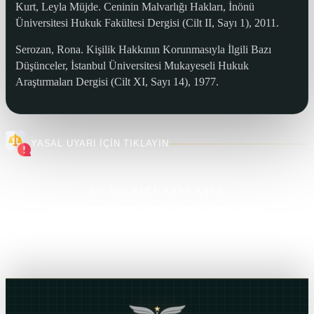
Kurt, Leyla Müjde. Ceninin Malvarlığı Hakları, İnönü
Üniversitesi Hukuk Fakültesi Dergisi (Cilt II, Sayı 1), 2011.
Serozan, Rona. Kişilik Hakkının Korunmasıyla İlgili Bazı
Düşünceler, İstanbul Üniversitesi Mukayeseli Hukuk
Araştırmaları Dergisi (Cilt XI, Sayı 14), 1977.
YASAL UYARI İÇİN TIKLAYIN
BU İÇERİĞİ PAYLAŞIN