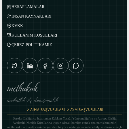
HESAPLAMALAR
İNSAN KAYNAKLARI
KVKK
KULLANIM KOŞULLARI
ÇEREZ POLİTİKAMIZ
mcthukuk
avukatlık & danışmanlık
|
AİHM BAŞVURULARI
AYM BAŞVURULARI
Barolar Birliğince hazırlanan Reklam Yasağı Yönetmeliği’ne ve Avrupa Birliği
Avukatlık Meslek Kurallarına uygun olarak hareket etmek ana prensibimizdir.
mcthukuk.com web sitesinde yer alan bilgi ve materyaller sadece bilgilendirme amaçlı