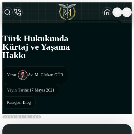
TURKCE
TR
AZERBAYCAN DILI
AZ
Türk Hukukunda
ENGLISH
Kürtaj ve Yaşama
EN
Hakkı
Yazar
:
Av. M. Gürkan GÜR
Yayın Tarihi
:
17 Mayıs 2021
Kategori
:
Blog
GÖNDERİLERE DÖN