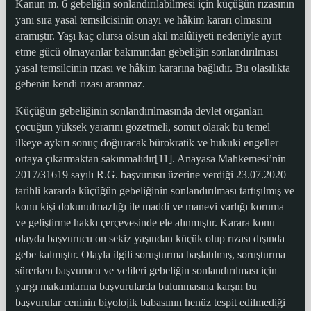
Kanun m. 6 gebeliğin sonlandırılabilmesi için küçüğün rızasının
yanı sıra yasal temsilcisinin onayı ve hâkim kararı olmasını
aramıştır. Yaşı kaç olursa olsun akıl malûliyeti nedeniyle ayırt
etme gücü olmayanlar bakımından gebeliğin sonlandırılması
yasal temsilcinin rızası ve hâkim kararına bağlıdır. Bu olasılıkta
gebenin kendi rızası aranmaz.
Küçüğün gebeliğinin sonlandırılmasında devlet organları
çocuğun yüksek yararını gözetmeli, somut olarak bu temel
ilkeye aykırı sonuç doğuracak bürokratik ve hukuki engeller
ortaya çıkarmaktan sakınmalıdır[11]. Anayasa Mahkemesi’nin
2017/31619 sayılı R.G. başvurusu üzerine verdiği 23.07.2020
tarihli kararda küçüğün gebeliğinin sonlandırılması tartışılmış ve
konu kişi dokunulmazlığı ile maddi ve manevi varlığı koruma
ve geliştirme hakkı çerçevesinde ele alınmıştır. Karara konu
olayda başvurucu on sekiz yaşından küçük olup rızası dışında
gebe kalmıştır. Olayla ilgili soruşturma başlatılmış, soruşturma
sürerken başvurucu ve velileri gebeliğin sonlandırılması için
yargı makamlarına başvurularda bulunmasına karşın bu
başvurular ceninin biyolojik babasının henüz tespit edilmediği