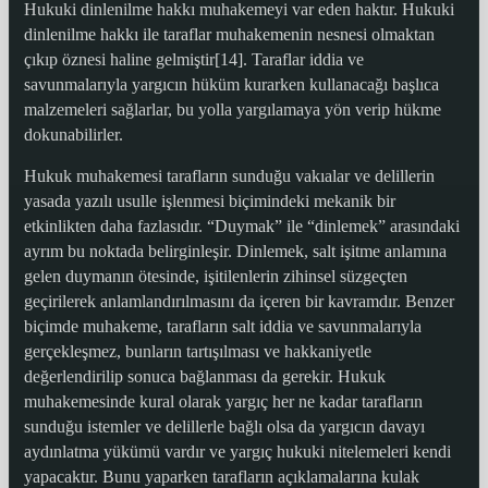
Hukuki dinlenilme hakkı muhakemeyi var eden haktır. Hukuki
dinlenilme hakkı ile taraflar muhakemenin nesnesi olmaktan
çıkıp öznesi haline gelmiştir[14]. Taraflar iddia ve
savunmalarıyla yargıcın hüküm kurarken kullanacağı başlıca
malzemeleri sağlarlar, bu yolla yargılamaya yön verip hükme
dokunabilirler.
Hukuk muhakemesi tarafların sunduğu vakıalar ve delillerin
yasada yazılı usulle işlenmesi biçimindeki mekanik bir
etkinlikten daha fazlasıdır. “Duymak” ile “dinlemek” arasındaki
ayrım bu noktada belirginleşir. Dinlemek, salt işitme anlamına
gelen duymanın ötesinde, işitilenlerin zihinsel süzgeçten
geçirilerek anlamlandırılmasını da içeren bir kavramdır. Benzer
biçimde muhakeme, tarafların salt iddia ve savunmalarıyla
gerçekleşmez, bunların tartışılması ve hakkaniyetle
değerlendirilip sonuca bağlanması da gerekir. Hukuk
muhakemesinde kural olarak yargıç her ne kadar tarafların
sunduğu istemler ve delillerle bağlı olsa da yargıcın davayı
aydınlatma yükümü vardır ve yargıç hukuki nitelemeleri kendi
yapacaktır. Bunu yaparken tarafların açıklamalarına kulak