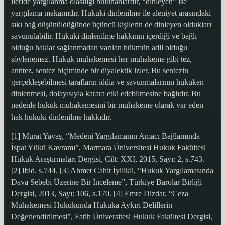
ileride yargılanma olasılığı bulunanlardır, “dinleyen” ise
yargılama makamıdır. Hukuki dinlenilme ile aleniyet arasındaki
sıkı bağ düşünüldüğünde üçüncü kişilerin de dinleyen oldukları
savunulabilir. Hukuki dinlenilme hakkının içerdiği ve bağlı
olduğu haklar sağlanmadan varılan hükmün adil olduğu
söylenemez. Hukuk muhakemesi her muhakeme gibi tez,
antitez, sentez biçiminde bir diyalektik izler. Bu sentezin
gerçekleşebilmesi tarafların iddia ve savunmalarının hukuken
dinlenmesi, dolayısıyla karara etki edebilmesine bağlıdır. Bu
nedenle hukuk muhakemesini bir muhakeme olarak var eden
hak hukuki dinlenilme hakkıdır.
[1] Murat Yavaş, “Medeni Yargılamanın Amacı Bağlamında
İspat Yükü Kavramı”, Marmara Üniversitesi Hukuk Fakültesi
Hukuk Araştırmaları Dergisi, Cilt: XXI, 2015, Sayı: 2, s.743.
[2] Ibid. s.744. [3] Ahmet Cahit İyilikli, “Hukuk Yargılamasında
Dava Sebebi Üzerine Bir İnceleme”, Türkiye Barolar Birliği
Dergisi, 2013, Sayı: 106, s.170. [4] Emre Dizdar, “Ceza
Muhakemesi Hukukunda Hukuka Aykırı Delillerin
Değerlendirilmesi”, Fatih Üniversitesi Hukuk Fakültesi Dergisi,