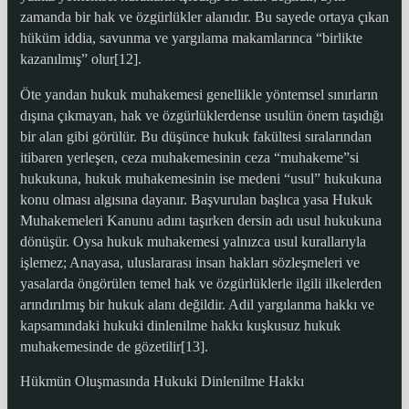
zamanda bir hak ve özgürlükler alanıdır. Bu sayede ortaya çıkan
hüküm iddia, savunma ve yargılama makamlarınca “birlikte
kazanılmış” olur[12].
Öte yandan hukuk muhakemesi genellikle yöntemsel sınırların
dışına çıkmayan, hak ve özgürlüklerdense usulün önem taşıdığı
bir alan gibi görülür. Bu düşünce hukuk fakültesi sıralarından
itibaren yerleşen, ceza muhakemesinin ceza “muhakeme”si
hukukuna, hukuk muhakemesinin ise medeni “usul” hukukuna
konu olması algısına dayanır. Başvurulan başlıca yasa Hukuk
Muhakemeleri Kanunu adını taşırken dersin adı usul hukukuna
dönüşür. Oysa hukuk muhakemesi yalnızca usul kurallarıyla
işlemez; Anayasa, uluslararası insan hakları sözleşmeleri ve
yasalarda öngörülen temel hak ve özgürlüklerle ilgili ilkelerden
arındırılmış bir hukuk alanı değildir. Adil yargılanma hakkı ve
kapsamındaki hukuki dinlenilme hakkı kuşkusuz hukuk
muhakemesinde de gözetilir[13].
Hükmün Oluşmasında Hukuki Dinlenilme Hakkı