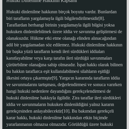
Hukuki Dinlenilme Hakkının Kapsamı
Hukuki dinlenilme hakkının birçok boyutu vardır. Bunlardan
biri tarafların yargılamayla ilgili bilgilendirilmesidir[8].
Taraflardan herhangi birinin yargılamayla ilgili bilgisi yoksa
hukuken dinlenilebilmek üzere iddia ve savunma geliştirmesi de
olanaksızdır. Hükme etki etme olanağı elinden alınacağından
adil bir yargılamadan söz edilemez. Hukuki dinlenilme hakkının
bir başka yüzü tarafların kendi ileri sürdükleri iddiaları
kanıtlayabilme veya karşı tarafın ileri sürdüğü savunmaları
çürütebilme olanağına sahip olmasıdır. İspat hakkı olarak bilinen
bu hakkın taraflarca eşit kullanılabilmesi silahların eşitliği
ilkesini ortaya çıkarmıştır[9]. Yargıcın kararında tarafların iddia
ve savunmalarını tartışması, değerlendirmesi ve sonuca varırken
hangi hukuki nedenlere dayandığını gerekçelendirmesi de
hukuki dinlenilme hakkıyla ilgilidir. Zira taraflar ileri sürdükleri
iddia ve savunmaların hukuken dinlenildiğini yalnız kararın
gerekçesinden anlayabilecektir[10]. Bu bakımdan gerekçeli
karar hakkı, hukuki dinlenilme hakkından etkin biçimde
yararlanmanın olmazsa olmazıdır. Görüldüğü üzere hukuki