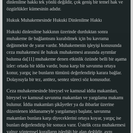
dinlenilme hakkı tek yönlü değildir, çok geniş bir temel hak ve
özgürlükler kümesinin adıdır.
Hukuk Muhakemesinde Hukuki Dinlenilme Hakkı
Hukuki dinlenilme hakkının üzerinde durduktan sonra
muhakeme ile bağlantısını kurabilmek için bu kavrama
değinmekte de yarar vardır. Muhakemenin işleyişi konusunda
ceza muhakemesi ile hukuk muhakemesi arasında ayrımlar
bulunsa da[11] muhakeme denen etkinlik özünde belli bir aşama
izler: ortada bir iddia vardır, buna karşı bir savunma ortaya
konur, yargıç ise bunların tümünü değerlendirip karara bağlar.
Dolayısıyla bir tez, antitez, sentez süreci söz konusudur.
Ceza muhakemesinde bireysel ve kamusal iddia makamları,
bireysel ve kamusal savunma makamları ve yargılama makamı
bulunur. İddia makamları şikâyetler ya da ihbarlar üzerine
düzenlenen iddianameyle yargılamayı başlatır, savunma
makamları bunlara karşı diyeceklerini ortaya koyar, yargıç ise
bunları değerlendirip bir sonuca varır. Üstelik ceza muhakemesi
yalnız yöntemsel kuralların işlediği bir alan değildir, aynı