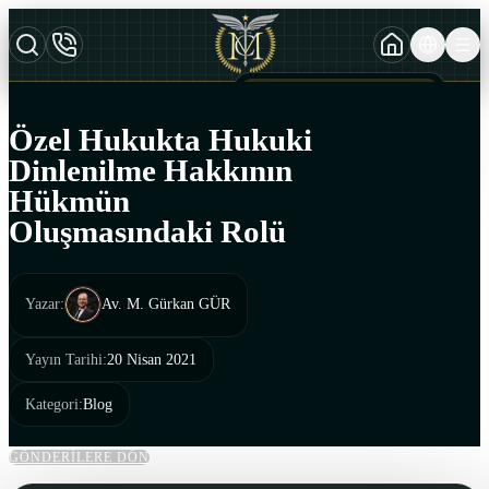
TURKCE
TR
AZERBAYCAN DILI
AZ
Özel Hukukta Hukuki
ENGLISH
Dinlenilme Hakkının
EN
Hükmün
Oluşmasındaki Rolü
Yazar
:
Av. M. Gürkan GÜR
Yayın Tarihi
:
20 Nisan 2021
Kategori
:
Blog
GÖNDERİLERE DÖN