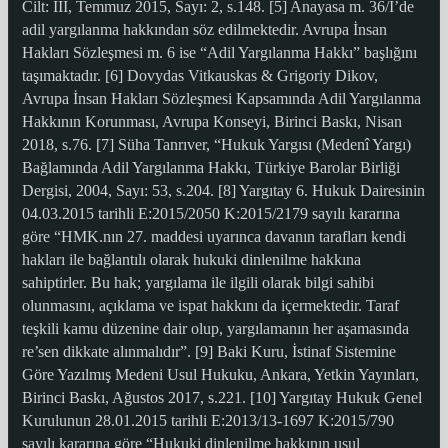
Cilt: III, Temmuz 2015, Sayı: 2, s.148. [5] Anayasa m. 36/I’de
adil yargılanma hakkından söz edilmektedir. Avrupa İnsan
Hakları Sözleşmesi m. 6 ise “Adil Yargılanma Hakkı” başlığını
taşımaktadır. [6] Dovydas Vitkauskas & Grigoriy Dikov,
Avrupa İnsan Hakları Sözleşmesi Kapsamında Adil Yargılanma
Hakkının Korunması, Avrupa Konseyi, Birinci Baskı, Nisan
2018, s.76. [7] Süha Tanrıver, “Hukuk Yargısı (Medenî Yargı)
Bağlamında Adil Yargılanma Hakkı, Türkiye Barolar Birliği
Dergisi, 2004, Sayı: 53, s.204. [8] Yargıtay 6. Hukuk Dairesinin
04.03.2015 tarihli E:2015/2050 K:2015/2179 sayılı kararına
göre “HMK.nın 27. maddesi uyarınca davanın tarafları kendi
hakları ile bağlantılı olarak hukuki dinlenilme hakkına
sahiptirler. Bu hak; yargılama ile ilgili olarak bilgi sahibi
olunmasını, açıklama ve ispat hakkını da içermektedir. Taraf
teşkili kamu düzenine dair olup, yargılamanın her aşamasında
re’sen dikkate alınmalıdır”. [9] Baki Kuru, İstinaf Sistemine
Göre Yazılmış Medeni Usul Hukuku, Ankara, Yetkin Yayınları,
Birinci Baskı, Ağustos 2017, s.221. [10] Yargıtay Hukuk Genel
Kurulunun 28.01.2015 tarihli E:2013/13-1697 K:2015/790
sayılı kararına göre “Hukuki dinlenilme hakkının usul