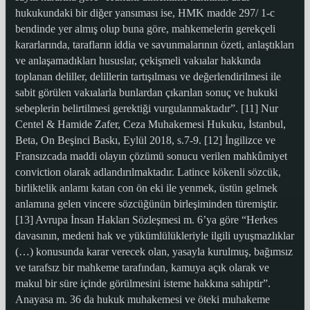
hukukundaki bir diğer yansıması ise, HMK madde 297/ 1-c
bendinde yer almış olup buna göre, mahkemelerin gerekçeli
kararlarında, tarafların iddia ve savunmalarının özeti, anlaştıkları
ve anlaşamadıkları hususlar, çekişmeli vakıalar hakkında
toplanan deliller, delillerin tartışılması ve değerlendirilmesi ile
sabit görülen vakıalarla bunlardan çıkarılan sonuç ve hukuki
sebeplerin belirtilmesi gerektiği vurgulanmaktadır”. [11] Nur
Centel & Hamide Zafer, Ceza Muhakemesi Hukuku, İstanbul,
Beta, On Beşinci Baskı, Eylül 2018, s.7-9. [12] İngilizce ve
Fransızcada maddi olayın çözümü sonucu verilen mahkûmiyet
conviction olarak adlandırılmaktadır. Latince kökenli sözcük,
birliktelik anlamı katan con ön eki ile yenmek, üstün gelmek
anlamına gelen vincere sözcüğünün birleşiminden türemiştir.
[13] Avrupa İnsan Hakları Sözleşmesi m. 6’ya göre “Herkes
davasının, medeni hak ve yükümlülükleriyle ilgili uyuşmazlıklar
(…) konusunda karar verecek olan, yasayla kurulmuş, bağımsız
ve tarafsız bir mahkeme tarafından, kamuya açık olarak ve
makul bir süre içinde görülmesini isteme hakkına sahiptir”.
Anayasa m. 36 da hukuk muhakemesi ve öteki muhakeme