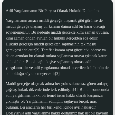
Adil Yargılanmanın Bir Parçası Olarak Hukuki Dinlenilme
Yargılamanın amacı maddi gerçeğe ulaşmak gibi görünse de
maddi gerçeğe ulaşmış bir kararın daima adil bir karar olacağı
söylenemez[1]. Bu nedenle maddi gerçekle kimi zaman uyuşan,
kimi zaman ondan ayrılan bir hukuki gerçekten söz edilir.
Hukuki gerçeğin maddi gerçekten sapmasının tek meşru
gerekçesi adalettir[2]. Taraflar karara aynı güçte etki ederse ya
da en azından bu olanak onlara sağlanırsa ortaya çıkacak karar
adil olabilir. Bu olanağın kişiye sağlanmış olması adil
yargılanmadır ve adil yargılanma olmadan verilecek hükmün de
adil olduğu söylenemeyecektir[3].
Maddi gerçeğe ulaşmak adına her yolu sakıncasız gören anlayış
çağdaş hukuk düzenlerinde terk edilmiştir[4]. Bunun sonucunda
adil yargılanma hakkı bir temel insan hakkı olarak karşımıza
çıkmıştır[5]. Yargılamanın adilliğini sağlayan birçok araç
bulunur. Bu araçların her biri kendi içinde ayrı haklardır.
Dolayısıyla adil yargılanma hakkı dediğimiz hak üst bir kavram