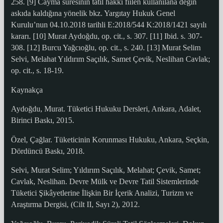
258. [9] Cayma süresinin tatil hakkı fiilen kullanılana değin
askıda kaldığına yönelik bkz. Yargıtay Hukuk Genel
Kurulu’nun 04.10.2018 tarihli E:2018/544 K:2018/1421 sayılı
kararı. [10] Murat Aydoğdu, op. cit., s. 307. [11] Ibid. s. 307-
308. [12] Burcu Yağcıoğlu, op. cit., s. 240. [13] Murat Selim
Selvi, Melahat Yıldırım Saçılık, Samet Çevik, Neslihan Cavlak;
op. cit., s. 18-19.
Kaynakça
Aydoğdu, Murat. Tüketici Hukuku Dersleri, Ankara, Adalet,
Birinci Baskı, 2015.
Özel, Çağlar. Tüketicinin Korunması Hukuku, Ankara, Seçkin,
Dördüncü Baskı, 2018.
Selvi, Murat Selim; Yıldırım Saçılık, Melahat; Çevik, Samet;
Cavlak, Neslihan. Devre Mülk ve Devre Tatil Sistemlerinde
Tüketici Şikâyetlerine İlişkin Bir İçerik Analizi, Turizm ve
Araştırma Dergisi, (Cilt II, Sayı 2), 2012.