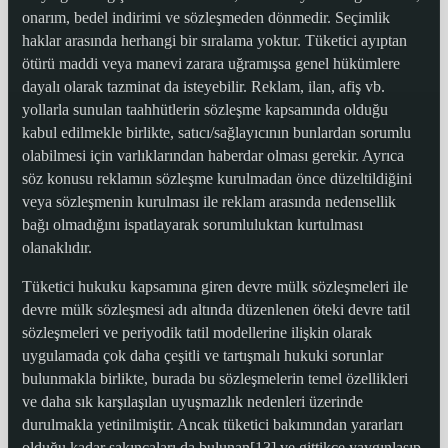
onarım, bedel indirimi ve sözleşmeden dönmedir. Seçimlik
haklar arasında herhangi bir sıralama yoktur. Tüketici ayıptan
ötürü maddi veya manevi zarara uğramışsa genel hükümlere
dayalı olarak tazminat da isteyebilir. Reklam, ilan, afiş vb.
yollarla sunulan taahhütlerin sözleşme kapsamında olduğu
kabul edilmekle birlikte, satıcı/sağlayıcının bunlardan sorumlu
olabilmesi için varlıklarından haberdar olması gerekir. Ayrıca
söz konusu reklamın sözleşme kurulmadan önce düzeltildiğini
veya sözleşmenin kurulması ile reklam arasında nedensellik
bağı olmadığını ispatlayarak sorumluluktan kurtulması
olanaklıdır.
Tüketici hukuku kapsamına giren devre mülk sözleşmeleri ile
devre mülk sözleşmesi adı altında düzenlenen öteki devre tatil
sözleşmeleri ve periyodik tatil modellerine ilişkin olarak
uygulamada çok daha çeşitli ve tartışmalı hukuki sorunlar
bulunmakla birlikte, burada bu sözleşmelerin temel özellikleri
ve daha sık karşılaşılan uyuşmazlık nedenleri üzerinde
durulmakla yetinilmiştir. Ancak tüketici bakımından yararları
olduğu kadar sakıncaları da bulunan[13] ve gittikçe yaygınlaşıp