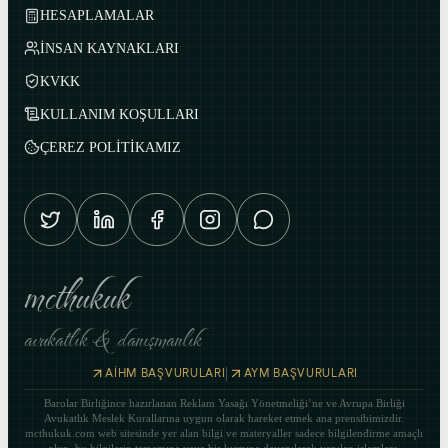
HESAPLAMALAR
İNSAN KAYNAKLARI
KVKK
KULLANIM KOŞULLARI
ÇEREZ POLİTİKAMIZ
mcthukuk
avukatlık & danışmanlık
|
AİHM BAŞVURULARI
AYM BAŞVURULARI
Barolar Birliğince hazırlanan Reklam Yasağı Yönetmeliği’ne ve Avrupa Birliği
Avukatlık Meslek Kurallarına uygun olarak hareket etmek ana prensibimizdir.
mcthukuk.com web sitesinde yer alan bilgi ve materyaller sadece bilgilendirme amaçlı
olup, bu bilgilerin tamamına veya bir kısmına dayanılarak yapılan işlemlere,