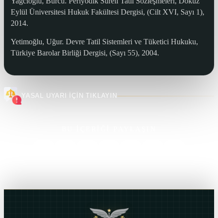
Yağcıoğlu, Burcu. Periyodik Süreli Tatil Sözleşmeleri, Dokuz
Eylül Üniversitesi Hukuk Fakültesi Dergisi, (Cilt XVI, Sayı 1),
2014.
Yetimoğlu, Uğur. Devre Tatil Sistemleri ve Tüketici Hukuku,
Türkiye Barolar Birliği Dergisi, (Sayı 55), 2004.
YASAL UYARI İÇİN TIKLAYIN
BU İÇERİĞİ PAYLAŞIN