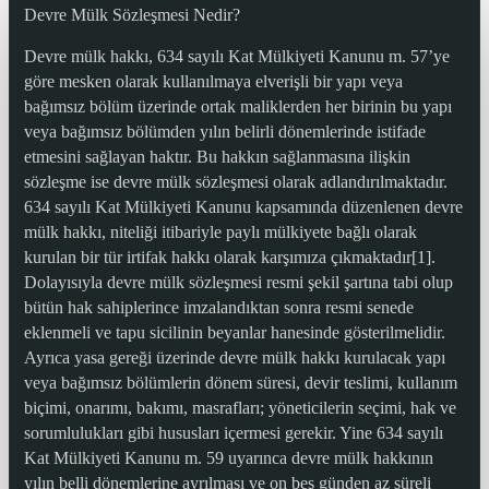
Devre Mülk Sözleşmesi Nedir?
Devre mülk hakkı, 634 sayılı Kat Mülkiyeti Kanunu m. 57’ye
göre mesken olarak kullanılmaya elverişli bir yapı veya
bağımsız bölüm üzerinde ortak maliklerden her birinin bu yapı
veya bağımsız bölümden yılın belirli dönemlerinde istifade
etmesini sağlayan haktır. Bu hakkın sağlanmasına ilişkin
sözleşme ise devre mülk sözleşmesi olarak adlandırılmaktadır.
634 sayılı Kat Mülkiyeti Kanunu kapsamında düzenlenen devre
mülk hakkı, niteliği itibariyle paylı mülkiyete bağlı olarak
kurulan bir tür irtifak hakkı olarak karşımıza çıkmaktadır[1].
Dolayısıyla devre mülk sözleşmesi resmi şekil şartına tabi olup
bütün hak sahiplerince imzalandıktan sonra resmi senede
eklenmeli ve tapu sicilinin beyanlar hanesinde gösterilmelidir.
Ayrıca yasa gereği üzerinde devre mülk hakkı kurulacak yapı
veya bağımsız bölümlerin dönem süresi, devir teslimi, kullanım
biçimi, onarımı, bakımı, masrafları; yöneticilerin seçimi, hak ve
sorumlulukları gibi hususları içermesi gerekir. Yine 634 sayılı
Kat Mülkiyeti Kanunu m. 59 uyarınca devre mülk hakkının
yılın belli dönemlerine ayrılması ve on beş günden az süreli