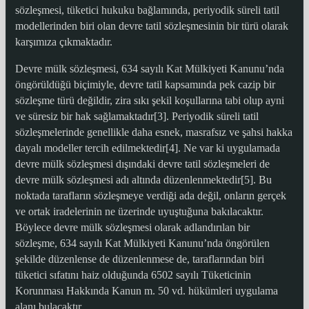
sözleşmesi, tüketici hukuku bağlamında, periyodik süreli tatil
modellerinden biri olan devre tatil sözleşmesinin bir türü olarak
karşımıza çıkmaktadır.
Devre mülk sözleşmesi, 634 sayılı Kat Mülkiyeti Kanunu’nda
öngörüldüğü biçimiyle, devre tatil kapsamında pek cazip bir
sözleşme türü değildir, zira sıkı şekil koşullarına tabi olup ayni
ve süresiz bir hak sağlamaktadır[3]. Periyodik süreli tatil
sözleşmelerinde genellikle daha esnek, masrafsız ve şahsi hakka
dayalı modeller tercih edilmektedir[4]. Ne var ki uygulamada
devre mülk sözleşmesi dışındaki devre tatil sözleşmeleri de
devre mülk sözleşmesi adı altında düzenlenmektedir[5]. Bu
noktada tarafların sözleşmeye verdiği ada değil, onların gerçek
ve ortak iradelerinin ne üzerinde uyuştuğuna bakılacaktır.
Böylece devre mülk sözleşmesi olarak adlandırılan bir
sözleşme, 634 sayılı Kat Mülkiyeti Kanunu’nda öngörülen
şekilde düzenlense de düzenlenmese de, taraflarından biri
tüketici sıfatını haiz olduğunda 6502 sayılı Tüketicinin
Korunması Hakkında Kanun m. 50 vd. hükümleri uygulama
alanı bulacaktır.