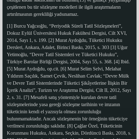
çeşitlenen bu tür sözleşme modelleri ile ilgili araştırmaların
artırılmasının gerekliliği yadsınamaz.
[1] Burcu Yağcıoğlu, “Periyodik Süreli Tatil Sözleşmeleri”,
Dokuz Eylül Üniversitesi Hukuk Fakültesi Dergisi, Cilt XVI,
2014, Sayı 1, s. 199. [2] Murat Aydoğdu, Tüketici Hukuku
Dersleri, Ankara, Adalet, Birinci Baskı, 2015, s. 303 [3] Uğur
Yetimoğlu, “Devre Tatil Sistemleri ve Tüketici Hukuku”,
Türkiye Barolar Birliği Dergisi, 2004, Sayı 55, s. 368. [4] Ibid.
[5] Murat Aydoğdu, op.cit. [6] Murat Selim Selvi, Melahat
Yıldırım Saçılık, Samet Çevik, Neslihan Cavlak; “Devre Mülk
ve Devre Tatil Sistemlerinde Tüketici Şikâyetlerine İlişkin Bir
İçerik Analizi”, Turizm ve Araştırma Dergisi, Cilt II, 2012, Sayı
2, s. 31. [7] Mesafeli satış yöntemiyle kurulan devre tatil
sözleşmelerinde yasa gereği sözleşme tarihinin ve imzanın
tüketicinin kendi el yazısıyla olması zorunluluğu
bulunmamaktadır. Ancak sözleşmenin bir örneğinin tüketiciye
verilmesi zorunluluğu saklıdır. [8] Çağlar Özel, Tüketicinin
Korunması Hukuku, Ankara, Seçkin, Dördüncü Baskı, 2018, s.