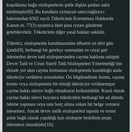
koşullarına bağlı sözleşmelerin şekle ilişkin şartları saklı
tutulmuştur[8]. Bu kurallara uymayan satıcı/sağlayıcı
bakımından 6502 sayılı Tüketicinin Korunması Hakkında
Kanun m. 77(3) uyarınca idari para cezası gündeme
gelebilecektir. Tüketicinin diğer yasal hakları saklıdır.
Tüketici, sözleşmenin kurulmasından itibaren on dört gün
içinde[9], herhangi bir gerekçe sunmadan ve cezai şart
ödemeden devre tatil sözleşmesinden cayma hakkına sahiptir.
Devre Tatil ve Uzun Süreli Tatil Sözleşmeleri Yönetmeliği’nin
ekinde yer alan cayma formunun sözleşmenin kurulduğu anda
tüketiciye verilmesi zorunludur. Ön bilgilendirme formu, cayma
formu veya sözleşmenin bir örneği tüketiciye verilmemişse
cayma hakkı süreye bağlı olmaksızın kullanılabilir. Kural olarak
cayma hakkı süresi boyunca tüketiciden herhangi bir ad altında
ödeme yapması veya onu borç altına sokan bir belge vermesi
istenemez. Ancak devre mülk sözleşmeleri tapuda ve resmi
şekle bağlı olarak yapıldığı için sözleşme bedelinin peşin
ödenmesi olanaklıdır[10].