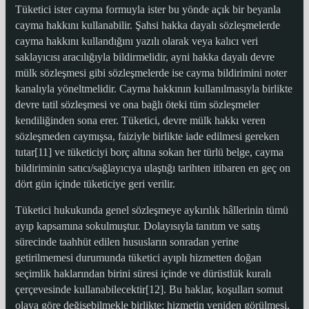
Tüketici ister cayma formuyla ister bu yönde açık bir beyanla
cayma hakkını kullanabilir. Şahsi hakka dayalı sözleşmelerde
cayma hakkını kullandığını yazılı olarak veya kalıcı veri
saklayıcısı aracılığıyla bildirmelidir, ayni hakka dayalı devre
mülk sözleşmesi gibi sözleşmelerde ise cayma bildirimini noter
kanalıyla yöneltmelidir. Cayma hakkının kullanılmasıyla birlikte
devre tatil sözleşmesi ve ona bağlı öteki tüm sözleşmeler
kendiliğinden sona erer. Tüketici, devre mülk hakkı veren
sözleşmeden caymışsa, faiziyle birlikte iade edilmesi gereken
tutar[11] ve tüketiciyi borç altına sokan her türlü belge, cayma
bildiriminin satıcı/sağlayıcıya ulaştığı tarihten itibaren en geç on
dört gün içinde tüketiciye geri verilir.
Tüketici hukukunda genel sözleşmeye aykırılık hâllerinin tümü
ayıp kapsamına sokulmuştur. Dolayısıyla tanıtım ve satış
sürecinde taahhüt edilen hususların sonradan yerine
getirilmemesi durumunda tüketici ayıplı hizmetten doğan
seçimlik haklarından birini süresi içinde ve dürüstlük kuralı
çerçevesinde kullanabilecektir[12]. Bu haklar, koşulları somut
olaya göre değişebilmekle birlikte; hizmetin yeniden görülmesi,