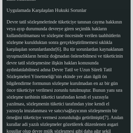
Uygulamada Karşılaşılan Hukuki Sorunlar
Devre tatil sözleşmelerinde tüketiciye tanınan cayma hakkının
veya ayıp durumunda devreye giren seçimlik hakların
kullandırılmaması ve sözleşme öncesinde verilen taahhütlerin
sözleşme kurulduktan sonra gerçekleştirilmemesi sıklıkla
karşılaşılan sorunlardandır[6]. Bu tür sorunlardan kaynaklanan
uyuşmazlıkların henüz doğmadan önlenebilmesi ve tüketicinin
devre tatil sözleşmesine ilişkin hakları konusunda
aydınlatılabilmesi adına Devre Tatil ve Uzun Süreli Tatil
Sözleşmeleri Yönetmeliği’nin ekinde yer alan ilgili ön
bilgilendirme formunun sözleşme kurulmadan en az bir gün
önce tüketiciye verilmesi zorunlu tutulmuştur. Bunun yanı sıra
sözleşme tarihinin tüketici tarafından kendi el yazısıyla
yazılması, sözleşmenin tüketici tarafından yine kendi el
yazısıyla imzalanması ve satıcı/sağlayıcının sözleşmenin bir
örneğini tüketiciye vermesi zorunluluğu getirilmiştir[7]. Anılan
kurallar adi yazılı sözleşmeler gözetilerek düzenlenen asgari
koşullar olup devre mülk sözleşmesi gibi daha ağır şekil