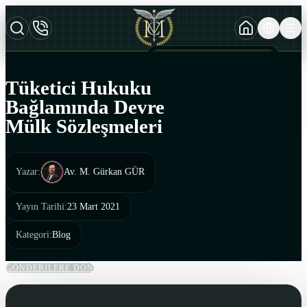
TURKCE
TR
AZERBAYCAN DILI
AZ
Tüketici Hukuku
ENGLISH
Bağlamında Devre
EN
Mülk Sözleşmeleri
Yazar
:
Av. M. Gürkan GÜR
Yayın Tarihi
:
23 Mart 2021
Kategori
:
Blog
GÖNDERİLERE DÖN