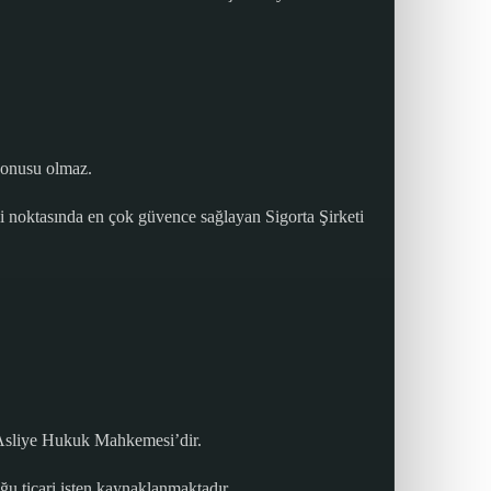
konusu olmaz.
li noktasında en çok güvence sağlayan Sigorta Şirketi
a Asliye Hukuk Mahkemesi’dir.
ğu ticari işten kaynaklanmaktadır.