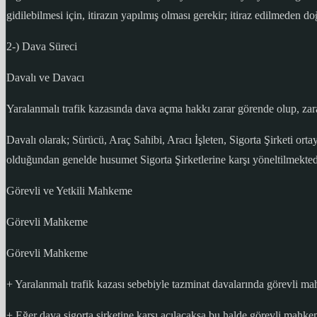
gidilebilmesi için, itirazın yapılmış olması gerekir; itiraz edilmede
2-) Dava Süreci
Davalı ve Davacı
Yaralanmalı trafik kazasında dava açma hakkı zarar görende olup, za
Davalı olarak; Sürücü, Araç Sahibi, Aracı İşleten, Sigorta Şirketi or
olduğundan genelde husumet Sigorta Şirketlerine karşı yöneltilmekted
Görevli ve Yetkili Mahkeme
Görevli Mahkeme
Görevli Mahkeme
+ Yaralanmalı trafik kazası sebebiyle tazminat davalarında görevli m
+ Eğer dava sigorta şirketine karşı açılacaksa bu halde görevli mahke