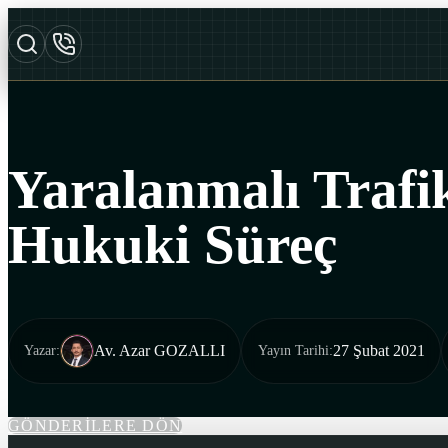
Yaralanmalı Trafi
Hukuki Süreç
Av. Azar GOZALLI
27 Şubat 2021
Yazar
:
Yayın Tarihi
:
GÖNDERİLERE DÖN