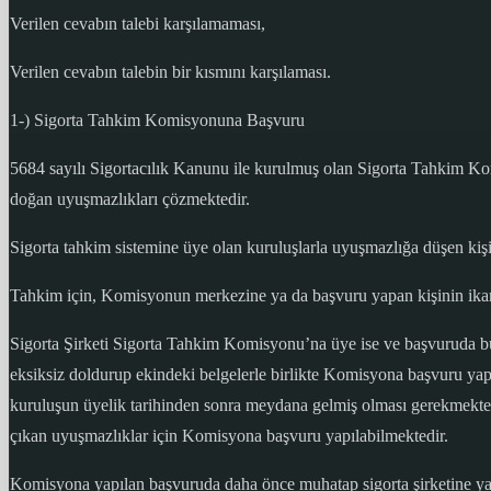
Verilen cevabın talebi karşılamaması,
Verilen cevabın talebin bir kısmını karşılaması.
1-) Sigorta Tahkim Komisyonuna Başvuru
5684 sayılı Sigortacılık Kanunu ile kurulmuş olan Sigorta Tahkim Komi
doğan uyuşmazlıkları çözmektedir.
Sigorta tahkim sistemine üye olan kuruluşlarla uyuşmazlığa düşen ki
Tahkim için, Komisyonun merkezine ya da başvuru yapan kişinin ikame
Sigorta Şirketi Sigorta Tahkim Komisyonu’na üye ise ve başvuruda 
eksiksiz doldurup ekindeki belgelerle birlikte Komisyona başvuru yap
kuruluşun üyelik tarihinden sonra meydana gelmiş olması gerekmekte
çıkan uyuşmazlıklar için Komisyona başvuru yapılabilmektedir.
Komisyona yapılan başvuruda daha önce muhatap sigorta şirketine yap