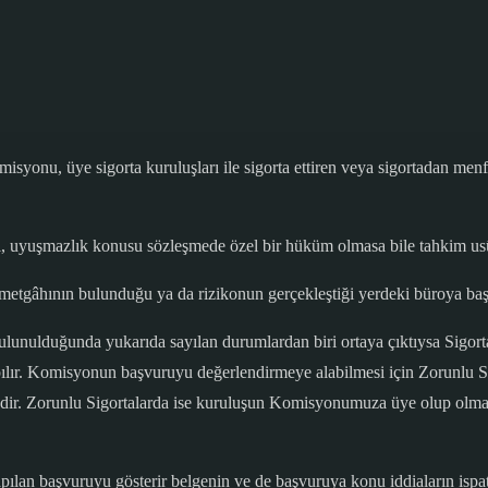
syonu, üye sigorta kuruluşları ile sigorta ettiren veya sigortadan menf
şi, uyuşmazlık konusu sözleşmede özel bir hüküm olmasa bile tahkim us
tgâhının bulunduğu ya da rizikonun gerçekleştiği yerdeki büroya başv
bulunulduğunda yukarıda sayılan durumlardan biri ortaya çıktıysa Sig
ılır. Komisyonun başvuruyu değerlendirmeye alabilmesi için Zorunlu Sig
dir. Zorunlu Sigortalarda ise kuruluşun Komisyonumuza üye olup olmad
ılan başvuruyu gösterir belgenin ve de başvuruya konu iddiaların ispat