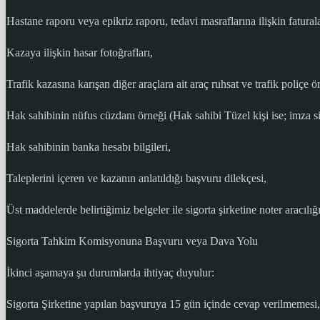
Hastane raporu veya epikriz raporu, tedavi masraflarına ilişkin faturala
Kazaya ilişkin hasar fotoğrafları,
Trafik kazasına karışan diğer araçlara ait araç ruhsat ve trafik poliçe ö
Hak sahibinin nüfus cüzdanı örneği (Hak sahibi Tüzel kişi ise; imza s
Hak sahibinin banka hesabı bilgileri,
Taleplerini içeren ve kazanın anlatıldığı başvuru dilekçesi,
Üst maddelerde belirtiğimiz belgeler ile sigorta şirketine noter aracılığ
Sigorta Tahkim Komisyonuna Başvuru veya Dava Yolu
İkinci aşamaya şu durumlarda ihtiyaç duyulur:
Sigorta Şirketine yapılan başvuruya 15 gün içinde cevap verilmemesi,