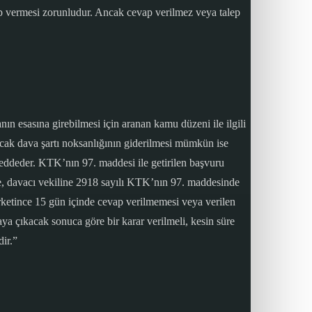
evap vermesi zorunludur. Ancak cevap verilmez veya talep
ın esasına girebilmesi için aranan kamu düzeni ile ilgili
cak dava şartı noksanlığının giderilmesi mümkün ise
reddeder. KTK’nın 97. maddesi ile getirilen başvuru
nde, davacı vekiline 2918 sayılı KTK’nın 97. maddesinde
irketince 15 gün içinde cevap verilmemesi veya verilen
taya çıkacak sonuca göre bir karar verilmeli, kesin süre
dir.”