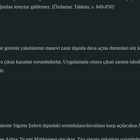
n doğrudan temyize gidilemez. [Özdamar, Tahkim, s. 849-850]
rar görenin yakınlarının manevi zarar dışında dava açma durumları söz 
taya çıkan kazadan sorumludurlar. Uygulamada ortaya çıkan zararın tahsi
ir.
ahkeme Sigorta Şirketi dışındaki sorumlulara/davalılara karşı açılacaks
me Asliye Ticaret Mahkemesi olacaktır. Zira sigorta şirketinin sorumlulu