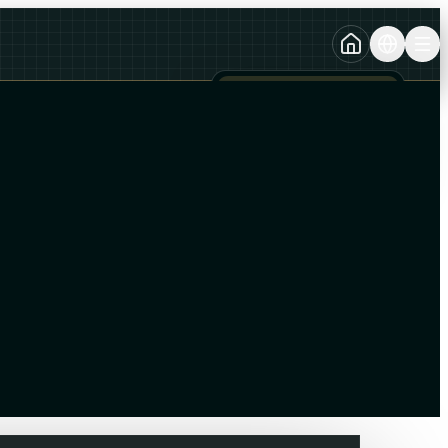
TURKCE
TR
AZERBAYCAN DILI
AZ
ENGLISH
EN