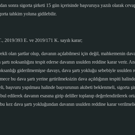
ından sonra sigorta şirketi 15 gün içerisinde başvuruya yazılı olarak c
rta tahkim yoluna gidilebilir.
, 2019/393 E. ve 2019/171 K. sayılı karar;
kli olan şartlar olup, davanın açılabilmesi için değil, mahkemenin davan
rtı noksanlığını tespit ederse davanın usulden reddine karar verir. An
noksanlığı giderilmemişse davayı, dava şartı yokluğu sebebiyle usulden 
ece bu dava şartı yerine getirilmeksizin dava açıldığının tespiti hali
meli, başvuru yapılması halinde başvurunun akıbeti beklenmeli, sigorta ş
bul edilerek davanın esasına girip deliller toplanıp değerlendirilerek or
e bu kez dava şartı yokluğundan davanın usulden reddine karar verilmeli