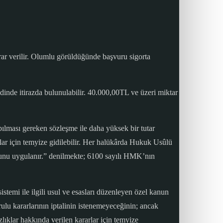
rar verilir. Olumlu görüldüğünde başvuru sigorta
inde itirazda bulunulabilir. 40.000,00TL ve üzeri miktar
ılması gereken sözleşme ile daha yüksek bir tutar
rlar için temyize gidilebilir. Her halükârda Hukuk Usûlü
nu uygulanır.” denilmekte; 6100 sayılı HMK’nın
temi ile ilgili usul ve esasları düzenleyen özel kanun
u kararlarının iptalinin istenemeyeceğinin; ancak
lıklar hakkında verilen kararlar için temyize