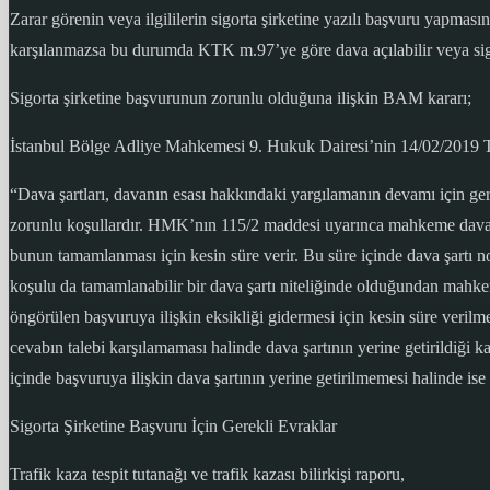
Zarar görenin veya ilgililerin sigorta şirketine yazılı başvuru yapmas
karşılanmazsa bu durumda KTK m.97’ye göre dava açılabilir veya sigo
Sigorta şirketine başvurunun zorunlu olduğuna ilişkin BAM kararı;
İstanbul Bölge Adliye Mahkemesi 9. Hukuk Dairesi’nin 14/02/2019 T.
“Dava şartları, davanın esası hakkındaki yargılamanın devamı için gere
zorunlu koşullardır. HMK’nın 115/2 maddesi uyarınca mahkeme dava şa
bunun tamamlanması için kesin süre verir. Bu süre içinde dava şartı 
koşulu da tamamlanabilir bir dava şartı niteliğinde olduğundan mahkem
öngörülen başvuruya ilişkin eksikliği gidermesi için kesin süre veril
cevabın talebi karşılamaması halinde dava şartının yerine getirildiği ka
içinde başvuruya ilişkin dava şartının yerine getirilmemesi halinde is
Sigorta Şirketine Başvuru İçin Gerekli Evraklar
Trafik kaza tespit tutanağı ve trafik kazası bilirkişi raporu,