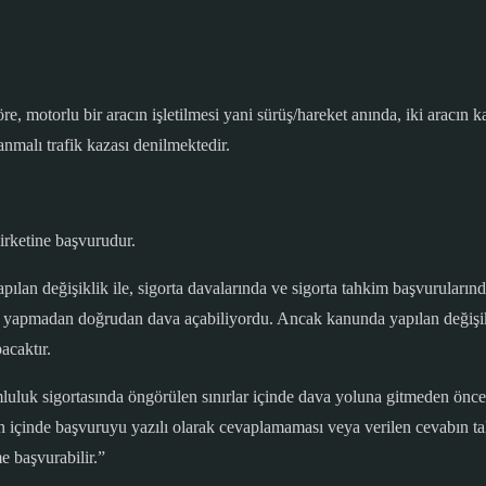
 motorlu bir aracın işletilmesi yani sürüş/hareket anında, iki aracın kar
anmalı trafik kazası denilmektedir.
irketine başvurudur.
n değişiklik ile, sigorta davalarında ve sigorta tahkim başvurularında 
uru yapmadan doğrudan dava açabiliyordu. Ancak kanunda yapılan değişi
acaktır.
mluluk sigortasında öngörülen sınırlar içinde dava yoluna gitmeden önce
n içinde başvuruyu yazılı olarak cevaplamaması veya verilen cevabın tal
e başvurabilir.”