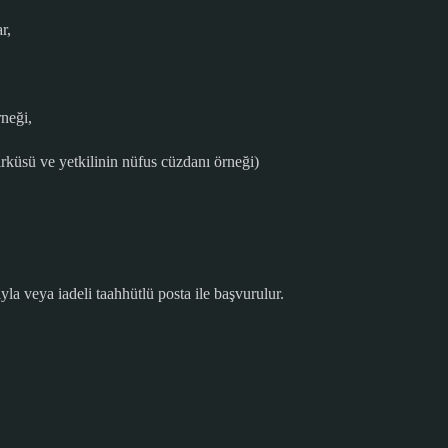
r,
rneği,
irküsü ve yetkilinin nüfus cüzdanı örneği)
ıyla veya iadeli taahhütlü posta ile başvurulur.