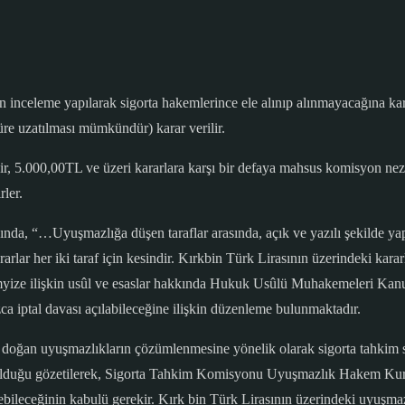
n inceleme yapılarak sigorta hakemlerince ele alınıp alınmayacağına ka
süre uzatılması mümkündür) karar verilir.
ir, 5.000,00TL ve üzeri kararlara karşı bir defaya mahsus komisyon nezd
rler.
nda, “…Uyuşmazlığa düşen taraflar arasında, açık ve yazılı şekilde yap
rlar her iki taraf için kesindir. Kırkbin Türk Lirasının üzerindeki kara
ize ilişkin usûl ve esaslar hakkında Hukuk Usûlü Muhakemeleri Kanu
a iptal davası açılabileceğine ilişkin düzenleme bulunmaktadır.
 doğan uyuşmazlıkların çözümlenmesine yönelik olarak sigorta tahkim sis
 olduğu gözetilerek, Sigorta Tahkim Komisyonu Uyuşmazlık Hakem Kurul
ebileceğinin kabulü gerekir. Kırk bin Türk Lirasının üzerindeki uyuşmaz