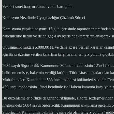
Vekalet suret harç makbuzu ve de baro pulu.
Komisyon Nezdinde Uyuşmazlığın Çözümü Süreci
Komisyona yapılan başvuru 15 gün içerisinde raportörler tarafından ö
hakemlerine iletilir ve de en geç 4 ay içerisinde (taraflarca anlaşarak 
Uyuşmazlık miktarı 5.000,00TL ve daha az ise verilen kararlar kesind
için itiraz üzerine verilen kararlara karşı taraflar temyiz yoluna gidebili
5684 sayılı Sigortacılık Kanununun 30’uncu maddesinin 12’nci fıkrası
belirlenmemişse, hakemin verdiği kırkbin Türk Lirasına kadar olan kara
Muhakemeleri Kanununun 533 üncü maddesi hükümleri saklıdır. Temy
439’uncu maddesinin 1’inci bendinde ise Hakem kararına karşı yalnızc
Bu düzenlemeler birlikte değerlendirildiğinde, sigorta sözleşmesinden
niteliğindeki 5684 sayılı Sigortacılık Kanununun uygulama önceliği
Sigortacılık Kanununda belirtilen yasa yolu olan temyiz yoluna” gidil