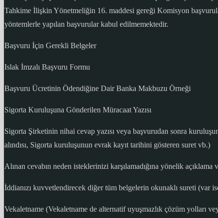
Tahkime İlişkin Yönetmeliğin 16. maddesi gereği Komisyon başvurular
yöntemlerle yapılan başvurular kabul edilmemektedir.
Başvuru İçin Gerekli Belgeler
Islak İmzalı Başvuru Formu
Başvuru Ücretinin Ödendiğine Dair Banka Makbuzu Örneği
Sigorta Kuruluşuna Gönderilen Müracaat Yazısı
Sigorta Şirketinin nihai cevap yazısı veya başvurudan sonra kuruluşun
alındısı, Sigorta kuruluşunun evrak kayıt tarihini gösteren suret vb.)
Alınan cevabın neden isteklerinizi karşılamadığına yönelik açıklama v
İddianızı kuvvetlendirecek diğer tüm belgelerin okunaklı sureti (var is
Vekaletname (Vekaletname de alternatif uyuşmazlık çözüm yolları veya