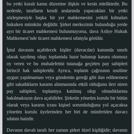
bu yetki kuralı kamu düzenine ilişkin ve kesin niteliktedir. Bu
nedenle, tarafların kendi aralarında yapacakları bir yetki
sözleşmesiyle başka bir yer mahkemesini yetkili kılmaları
hukuken mümkün değildir. Şirket merkezinin bulunduğu yerde
ayrı bir ticaret mahkemesi bulunmuyorsa, dava Asliye Hukuk
Mahkemesi’nde ticaret mahkemesi sıfatıyla görülür.
İptal davasını açabilecek kişiler (davacılar) kanunda sınırlı
olarak sayılmış olup; toplantıda hazır bulunup karara olumsuz
oy veren ve bu muhalefetini tutanağa geçirten pay sahipleri
birincil hak sahipleridir. Ayrıca, toplantı çağrısının usulüne
uygun yapılmaması veya gündemin gereği gibi ilan edilmemesi
gibi sakatlıkların kararın alınmasında etkili olduğunu ileri süren
pay sahipleri, toplantıya katılmış olup olmadıklarına
bakılmaksızın dava açabilirler. Şirketin yönetim kurulu bir bütün
olarak veya kararın icrası kişisel sorumluluğuna yol açacaksa
yönetim kurulu üyelerinden her biri de münferiden davacı
sıfatını haizdir.
Davanın davalı tarafı her zaman şirket tüzel kişiliğidir; davanın