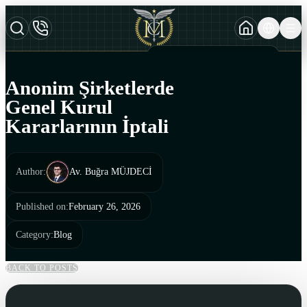
TURKCE
TR
AZERBAYCAN DILI
AZ
Anonim Şirketlerde
ENGLISH
Genel Kurul
EN
Kararlarının İptali
Author
:
Av. Buğra MÜJDECİ
Published on
:
February 26, 2026
Category
:
Blog
BACK TO POSTS