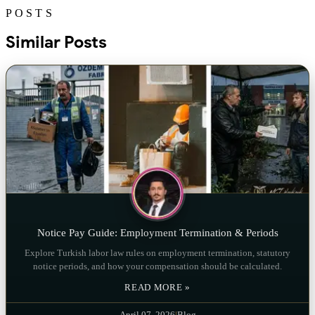
POSTS
Similar Posts
Notice Pay Guide: Employment Termination & Periods
Explore Turkish labor law rules on employment termination, statutory
notice periods, and how your compensation should be calculated.
READ MORE »
April 07, 2026
|
Blog