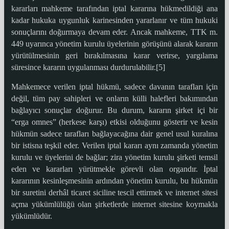
kararları mahkeme tarafından iptal kararına hükmedildiği ana
kadar hukuka uygunluk karinesinden yararlanır ve tüm hukuki
sonuçlarını doğurmaya devam eder. Ancak mahkeme, TTK m.
449 uyarınca yönetim kurulu üyelerinin görüşünü alarak kararın
yürütülmesinin geri bırakılmasına karar verirse, yargılama
süresince kararın uygulanması durdurulabilir.[5]
Mahkemece verilen iptal hükmü, sadece davanın tarafları için
değil, tüm pay sahipleri ve onların külli halefleri bakımından
bağlayıcı sonuçlar doğurur. Bu durum, kararın şirket içi bir
“erga omnes” (herkese karşı) etkisi olduğunu gösterir ve kesin
hükmün sadece tarafları bağlayacağına dair genel usul kuralına
bir istisna teşkil eder. Verilen iptal kararı aynı zamanda yönetim
kurulu ve üyelerini de bağlar; zira yönetim kurulu şirketi temsil
eden ve kararları yürütmekle görevli olan organdır. İptal
kararının kesinleşmesinin ardından yönetim kurulu, bu hükmün
bir suretini derhâl ticaret siciline tescil ettirmek ve internet sitesi
açma yükümlülüğü olan şirketlerde internet sitesine koymakla
yükümlüdür.