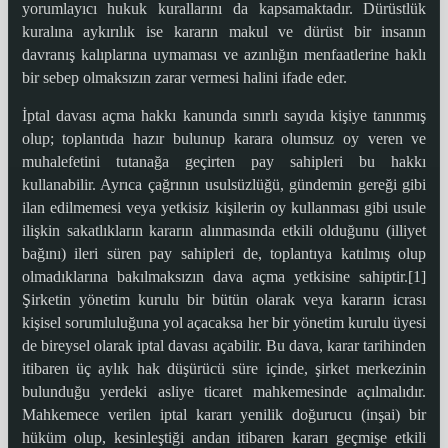
yorumlayıcı hukuk kurallarını da kapsamaktadır. Dürüstlük
kuralına aykırılık ise kararın makul ve dürüst bir insanın
davranış kalıplarına uymaması ve azınlığın menfaatlerine haklı
bir sebep olmaksızın zarar vermesi halini ifade eder.
İptal davası açma hakkı kanunda sınırlı sayıda kişiye tanınmış
olup; toplantıda hazır bulunup karara olumsuz oy veren ve
muhalefetini tutanağa geçirten pay sahipleri bu hakkı
kullanabilir. Ayrıca çağrının usulsüzlüğü, gündemin gereği gibi
ilan edilmemesi veya yetkisiz kişilerin oy kullanması gibi usule
ilişkin sakatlıkların kararın alınmasında etkili olduğunu (illiyet
bağını) ileri süren pay sahipleri de, toplantıya katılmış olup
olmadıklarına bakılmaksızın dava açma yetkisine sahiptir.[1]
Şirketin yönetim kurulu bir bütün olarak veya kararın icrası
kişisel sorumluluğuna yol açacaksa her bir yönetim kurulu üyesi
de bireysel olarak iptal davası açabilir. Bu dava, karar tarihinden
itibaren üç aylık hak düşürücü süre içinde, şirket merkezinin
bulunduğu yerdeki asliye ticaret mahkemesinde açılmalıdır.
Mahkemece verilen iptal kararı yenilik doğurucu (inşai) bir
hüküm olup, kesinleştiği andan itibaren kararı geçmişe etkili