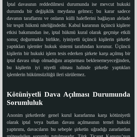
İptal davasının reddedilmesi durumunda ise mevcut hukuki
durumda bir değişiklik meydana gelmez; bu karar sadece
davanın taraflarını ve onların külli haleflerini bağlayan alelade
bir tespit hükmü niteliğindedir. Kabul kararının üçüncü kişilere
etkisi bakımından ise, iptal hükmü kural olarak geçmişe etkili
sonuç doğurmakla birlikte, iyiniyetli üçüncü kişilerin şirketle
yaptıkları işlemler hukuk sistemi tarafından korunur. Üçüncü
kişilerin bir hukuki işlem tesis ederken şirkete karşı açılmış bir
iptal davası olup olmadığını araştırması beklenemeyeceğinden,
bu kişilerin iyi niyetli olması halinde şirketle yaptıkları
işlemlerin hükümsüzlüğü ileri sürülemez.
Kötüniyetli Dava Açılması Durumunda
Sorumluluk
Anonim şirketlerde genel kurul kararlarına karşı kötüniyetli
olarak iptal veya butlan davası açılmasının temel hukuki
yaptırımı, davacıların bu sebeple şirketin uğradığı zararlardan
müteselsilen sorumlu tutulmasıdır. Türk Ticaret Kanunu’nun