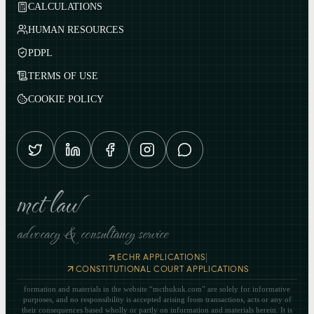
CALCULATIONS
HUMAN RESOURCES
PDPL
TERMS OF USE
COOKIE POLICY
mct law
advocacy & consultancy service
|
ECHR APPLICATIONS
CONSTITUTIONAL COURT APPLICATIONS
formation and materials in the website “mcthukuk.com” are solely for informative
purposes, and no responsibility is accepted arising from transactions, acts or any of
their consequences based wholly or partly on information and materials herein. It is