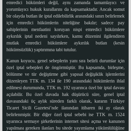
emredici hükümleri değil, aynı zamanda tamamlayıcı ve
yorumlayıcı hukuk kurallarını da kapsamaktadır. Ancak somut
bir olayda butlan ile iptal edilebilirlik arasındaki sınırı belirlemek
için emredici hükümlerin niteliğine bakılır; sadece pay
sahiplerinin menfaatini koruyan nispi emredici hükümlere
aykırılık iptal nedeni sayılırken, kamu düzenini ilgilendiren
mutlak emredici hükümlere aykırılık butlan (kesin
hükümsüzlük) yaptırımına tabi tutulur.
Kanun koyucu, genel sebeplerin yanı sıra belirli durumlar için
özel iptal sebepleri de öngörmüştür. Bu kapsamda, birleşme,
bölünme ve tür değiştirme gibi yapısal değişiklik işlemlerini
düzenleyen TTK m. 134 ile 190 arasındaki hükümlerin ihlal
edilmesi durumunda, TTK m. 192 uyarınca özel bir iptal davası
açılabilir. Bu özel davada hak düşürücü süre, genel iptal
davasındaki üç aylık süreden farklı olarak, kararın Türkiye
Ticaret Sicili Gazetesi’nde ilanından itibaren iki ay olarak
belirlenmiştir. Bir diğer özel iptal sebebi ise TTK m. 1524
uyarınca sermaye şirketlerinin internet sitesi açma ve kanunen
yapılması gereken ilanları bu sitede yayımlama yükümlülüğüne