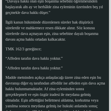
“Davaya hakkı olan eşin boşanma sebebini öğrenmesinden
başlayarak altı ay ve herhâlde zina eyleminin üzerinden beş yıl
geçmekle dava hakkı düşer.”
İlgili kanun hükmünde düzenlenen süreler hak düşürücü
sürelerdir ve mahkemece resen dikkate alınır. Söz konusu
sürelerde dava açmayan eşin, zina sebebine dayalı boşanma
davası açma hakkı ortadan kalkacaktır.
TMK 162/3 gereğince;
“Affeden tarafın dava hakkı yoktur.”
“Affeden tarafın dava hakkı yoktur.”
Madde metninden açıkça anlaşılacağı üzere zina eden eşin bu
davranışı diğer eş tarafından affedilir ise affeden eşin dava açma
hakkı bulunmamaktadır. Af zina eyleminden sonra
gerçekleşmeli ve eşin özgür iradesi ile meydana gelmiş
olmalıdır. Eşin affettiğini belirtmesi aldatma, korkutma veya
yanılma sonucu meydana gelmiş ise hukuki anlamda sonuç