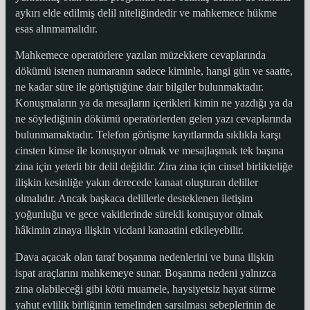
aykırı elde edilmiş delil niteliğindedir ve mahkemece hükme
esas alınmamalıdır.
Mahkemece operatörlere yazılan müzekkere cevaplarında
dökümü istenen numaranın sadece kiminle, hangi gün ve saatte,
ne kadar süre ile görüştüğüne dair bilgiler bulunmaktadır.
Konuşmaların ya da mesajların içerikleri kimin ne yazdığı ya da
ne söylediğinin dökümü operatörlerden gelen yazı cevaplarında
bulunmamaktadır. Telefon görüşme kayıtlarında sıklıkla karşı
cinsten kimse ile konuşuyor olmak ve mesajlaşmak tek başına
zina için yeterli bir delil değildir. Zira zina için cinsel birlikteliğe
ilişkin kesinliğe yakın derecede kanaat oluşturan deliller
olmalıdır. Ancak başkaca delillerle desteklenen iletişim
yoğunluğu ve gece vakitlerinde sürekli konuşuyor olmak
hâkimin zinaya ilişkin vicdani kanaatini etkileyebilir.
Dava açacak olan taraf boşanma nedenlerini ve buna ilişkin
ispat araçlarını mahkemeye sunar. Boşanma nedeni yalnızca
zina olabileceği gibi kötü muamele, haysiyetsiz hayat sürme
yahut evlilik birliğinin temelinden sarsılması sebeplerinin de