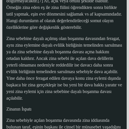
doğurmayacaktır.[7] Af, açık veya örtülü şekilde olabilir.
Örneğin zina eden eş ile zina fiilini öğrendikten sonra birlikte
tatil yapmak, eşin eve dönmesini sağlamak vs af kapsamındadır.
Hangi durumların af olarak değerlendirileceği somut olayın
özelliklerine göre değişkenlik gösterebilir.
Zina sebebine dayalı açılmış olan boşanma davasından feragat,
aynı zina eylemine dayalı evlilik birliğinin temelinden sarsılması
ya da zina sebebine dayalı boşanma davası açma hakkını
ortadan kaldırır. Ancak zina sebebi ile açılan dava delillerin
yeterli olmaması nedeniyle reddedilir ise davacı daha sonra
evlilik birliğinin temelinden sarsılması sebebiyle dava açabilir.
Yine daha önce feragat edilen davaya konu zina eylemi dışında
başkaca bir zina gerçekleşir ise bu yeni bir dava hakkı yaratır ve
yeni zina eylemi için zina sebebine dayalı boşanma davası
açılabilir.
Zinanın İspatı
Zina sebebiyle açılan boşanma davasında zina iddiasında
bulunan taraf, eşinin başkası ile cinsel bir münasebet yaşadığını