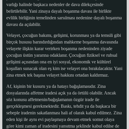
varlığı halinde başkaca nedenler de dava dilekçesinde
belirtilebilir. Yani zinaya dayalı boşanma davası ile birlikte
evlilik birliğinin temelinden sarsılması nedenine dayalı boşanma
davası da açılabilir.
Velayet, çocuğun bakımı, gelişimi, korunması ya da temsili gibi
birçok hususu barındırdığından mahkeme boşanma davasında
velayete ilişkin karar verirken boşanma nedeninden ziyade
çocuğun üstün yararına odaklanır. Çocuğun fiziksel ve ruhsal
gelişimi açısından ona en iyi sosyal, ekonomik ve kültürel
koşulları sunacak olan eş kim ise velayet ona bırakılacaktır. Yani
zina etmek tek başına velayet hakkını ortadan kaldırmaz.
Af, kişinin bir kusuru ya da hatayı bağışlamasıdır. Zina
dosyalarında affetme iradesi açık ya da örtülü olabilir. Ancak
söz konusu affetmenin/bağışlamanın özgür irade ile
gerçekleşmesi gerekmektedir. Baskı, tehdit ya da başkaca bir
sebeple iradenin sakatlanması hali af olarak kabul edilmez. Zina
eden kişi ile aynı evi paylaşmaya devam etmek somut olaya
göre kimi zaman af iradesini yansıtma şeklinde kabul edilse de