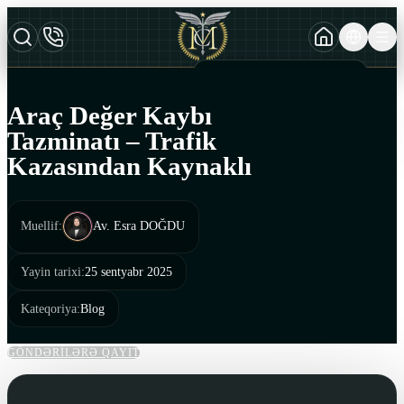
TURKCE
TR
AZERBAYCAN DILI
AZ
Araç Değer Kaybı
ENGLISH
Tazminatı – Trafik
EN
Kazasından Kaynaklı
Muellif
:
Av. Esra DOĞDU
Yayin tarixi
:
25 sentyabr 2025
Kateqoriya
:
Blog
GÖNDƏRİLƏRƏ QAYIT