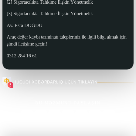
[2] Sigortacılıkta Tahkime İlişkin Yönetmelik
[3] Sigortacılıkta Tahkime İlişkin Yönetmelik
Av. Esra DOĞDU
Araç değer kaybı tazminatı talepleriniz ile ilgili bilgi almak için
şimdi iletişime geçin!
0312 284 16 61
HÜQUQİ XƏBƏRDARLIQ ÜÇÜN TIKLAYIN
BU MƏZMUNU PAYLAŞIN