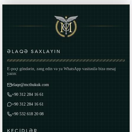
ƏLAQƏ SAXLAYIN
E-poçt göndərin, zəng edin və ya WhatsApp vasitəsilə bizə mesaj
yazın:
elaqe@mcthukuk.com
+90 312 284 16 61
+90 312 284 16 61
+90 532 618 20 08
KEÇİDLƏR