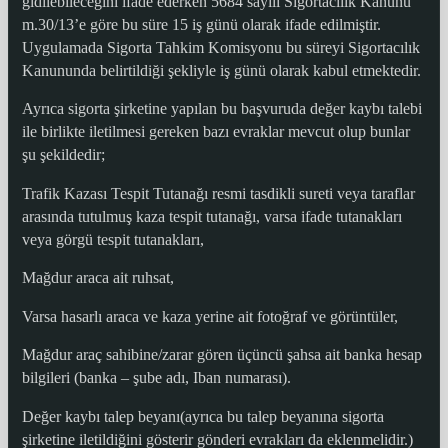
gidilebileceğini ifade ederken 5684 sayılı Sigortacılık Kanunu
m.30/13’e göre bu süre 15 iş günü olarak ifade edilmiştir.
Uygulamada Sigorta Tahkim Komisyonu bu süreyi Sigortacılık
Kanununda belirtildiği şekliyle iş günü olarak kabul etmektedir.
Ayrıca sigorta şirketine yapılan bu başvuruda değer kaybı talebi
ile birlikte iletilmesi gereken bazı evraklar mevcut olup bunlar
şu şekildedir;
Trafik Kazası Tespit Tutanağı resmi tasdikli sureti veya taraflar
arasında tutulmuş kaza tespit tutanağı, varsa ifade tutanakları
veya görgü tespit tutanakları,
Mağdur araca ait ruhsat,
Varsa hasarlı araca ve kaza yerine ait fotoğraf ve görüntüler,
Mağdur araç sahibine/zarar gören üçüncü şahsa ait banka hesap
bilgileri (banka – şube adı, Iban numarası).
Değer kaybı talep beyanı(ayrıca bu talep beyanına sigorta
şirketine iletildiğini gösterir gönderi evrakları da eklenmelidir.)