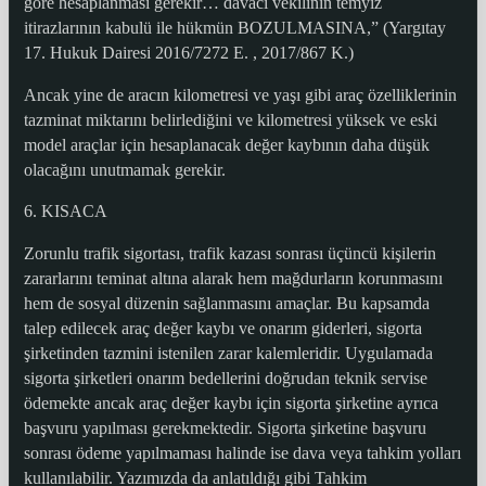
göre hesaplanması gerekir… davacı vekilinin temyiz
itirazlarının kabulü ile hükmün BOZULMASINA,” (Yargıtay
17. Hukuk Dairesi 2016/7272 E. , 2017/867 K.)
Ancak yine de aracın kilometresi ve yaşı gibi araç özelliklerinin
tazminat miktarını belirlediğini ve kilometresi yüksek ve eski
model araçlar için hesaplanacak değer kaybının daha düşük
olacağını unutmamak gerekir.
6. KISACA
Zorunlu trafik sigortası, trafik kazası sonrası üçüncü kişilerin
zararlarını teminat altına alarak hem mağdurların korunmasını
hem de sosyal düzenin sağlanmasını amaçlar. Bu kapsamda
talep edilecek araç değer kaybı ve onarım giderleri, sigorta
şirketinden tazmini istenilen zarar kalemleridir. Uygulamada
sigorta şirketleri onarım bedellerini doğrudan teknik servise
ödemekte ancak araç değer kaybı için sigorta şirketine ayrıca
başvuru yapılması gerekmektedir. Sigorta şirketine başvuru
sonrası ödeme yapılmaması halinde ise dava veya tahkim yolları
kullanılabilir. Yazımızda da anlatıldığı gibi Tahkim