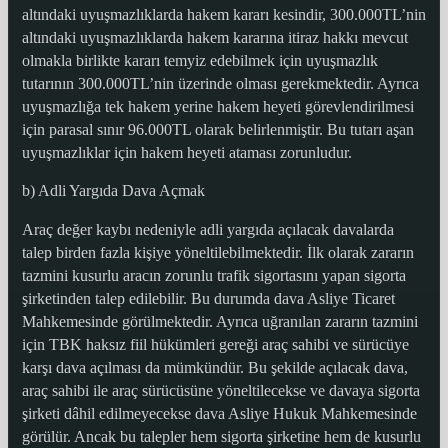
altındaki uyuşmazlıklarda hakem kararı kesindir, 300.000TL’nin
altındaki uyuşmazlıklarda hakem kararına itiraz hakkı mevcut
olmakla birlikte kararı temyiz edebilmek için uyuşmazlık
tutarının 300.000TL’nin üzerinde olması gerekmektedir. Ayrıca
uyuşmazlığa tek hakem yerine hakem heyeti görevlendirilmesi
için parasal sınır 96.000TL olarak belirlenmiştir. Bu tutarı aşan
uyuşmazlıklar için hakem heyeti ataması zorunludur.
b) Adli Yargıda Dava Açmak
Araç değer kaybı nedeniyle adli yargıda açılacak davalarda
talep birden fazla kişiye yöneltilebilmektedir. İlk olarak zararın
tazmini kusurlu aracın zorunlu trafik sigortasını yapan sigorta
şirketinden talep edilebilir. Bu durumda dava Asliye Ticaret
Mahkemesinde görülmektedir. Ayrıca uğranılan zararın tazmini
için TBK haksız fiil hükümleri gereği araç sahibi ve sürücüye
karşı dava açılması da mümkündür. Bu şekilde açılacak dava,
araç sahibi ile araç sürücüsüne yöneltilecekse ve davaya sigorta
şirketi dâhil edilmeyecekse dava Asliye Hukuk Mahkemesinde
görülür. Ancak bu talepler hem sigorta şirketine hem de kusurlu