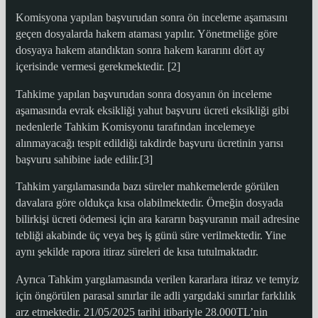
Komisyona yapılan başvurudan sonra ön inceleme aşamasını
geçen dosyalarda hakem ataması yapılır. Yönetmeliğe göre
dosyaya hakem atandıktan sonra hakem kararını dört ay
içerisinde vermesi gerekmektedir. [2]
Tahkime yapılan başvurudan sonra dosyanın ön inceleme
aşamasında evrak eksikliği yahut başvuru ücreti eksikliği gibi
nedenlerle Tahkim Komisyonu tarafından incelemeye
alınmayacağı tespit edildiği takdirde başvuru ücretinin yarısı
başvuru sahibine iade edilir.[3]
Tahkim yargılamasında bazı süreler mahkemelerde görülen
davalara göre oldukça kısa olabilmektedir. Örneğin dosyada
bilirkişi ücreti ödemesi için ara kararın başvuranın mail adresine
tebliği akabinde üç veya beş iş günü süre verilmektedir. Yine
aynı şekilde rapora itiraz süreleri de kısa tutulmaktadır.
Ayrıca Tahkim yargılamasında verilen kararlara itiraz ve temyiz
için öngörülen parasal sınırlar ile adli yargıdaki sınırlar farklılık
arz etmektedir. 21/05/2025 tarihi itibariyle 28.000TL’nin