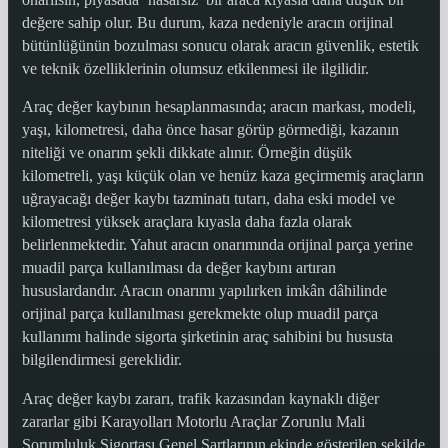
değere sahip olur. Bu durum, kaza nedeniyle aracın orijinal
bütünlüğünün bozulması sonucu olarak aracın güvenlik, estetik
ve teknik özelliklerinin olumsuz etkilenmesi ile ilgilidir.
Araç değer kaybının hesaplanmasında; aracın markası, modeli,
yaşı, kilometresi, daha önce hasar görüp görmediği, kazanın
niteliği ve onarım şekli dikkate alınır. Örneğin düşük
kilometreli, yaşı küçük olan ve henüz kaza geçirmemiş araçların
uğrayacağı değer kaybı tazminatı tutarı, daha eski model ve
kilometresi yüksek araçlara kıyasla daha fazla olarak
belirlenmektedir. Yahut aracın onarımında orijinal parça yerine
muadil parça kullanılması da değer kaybını artıran
hususlardandır. Aracın onarımı yapılırken imkân dâhilinde
orijinal parça kullanılması gerekmekte olup muadil parça
kullanımı halinde sigorta şirketinin araç sahibini bu hususta
bilgilendirmesi gereklidir.
Araç değer kaybı zararı, trafik kazasından kaynaklı diğer
zararlar gibi Karayolları Motorlu Araçlar Zorunlu Mali
Sorumluluk Sigortası Genel Şartlarının ekinde gösterilen şekilde