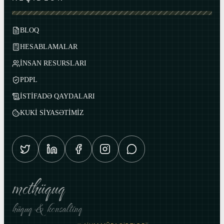
BLOQ
HESABLAMALAR
İNSAN RESURSLARI
PDPL
İSTİFADƏ QAYDALARI
KUKİ SİYASƏTİMİZ
mcthüquq
hüquq & konsaltinq