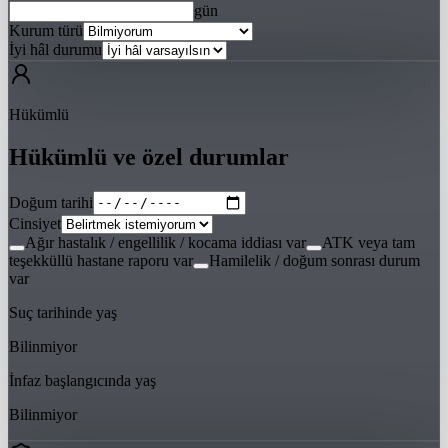
gün
Kurum türü
İyi hâl durumu
Hükümlü
Hükümlü ve özel durumlar
Doğum tarihi
Cinsiyet
Ağır hastalık / engellilik / kocama iddiası var
ATK veya tam
teşekküllü hastane raporu var
Hamilelik / doğum sonrası durum
var
Suç tarihinde yaş
Bilinmiyor
İnfaz başlangıcında yaş
Bilinmiyor