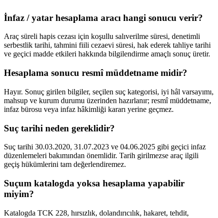
İnfaz / yatar hesaplama aracı hangi sonucu verir?
Araç süreli hapis cezası için koşullu salıverilme süresi, denetimli
serbestlik tarihi, tahmini fiili cezaevi süresi, hak ederek tahliye tarihi
ve geçici madde etkileri hakkında bilgilendirme amaçlı sonuç üretir.
Hesaplama sonucu resmî müddetname midir?
Hayır. Sonuç girilen bilgiler, seçilen suç kategorisi, iyi hâl varsayımı,
mahsup ve kurum durumu üzerinden hazırlanır; resmî müddetname,
infaz bürosu veya infaz hâkimliği kararı yerine geçmez.
Suç tarihi neden gereklidir?
Suç tarihi 30.03.2020, 31.07.2023 ve 04.06.2025 gibi geçici infaz
düzenlemeleri bakımından önemlidir. Tarih girilmezse araç ilgili
geçiş hükümlerini tam değerlendiremez.
Suçum katalogda yoksa hesaplama yapabilir
miyim?
Katalogda TCK 228, hırsızlık, dolandırıcılık, hakaret, tehdit,