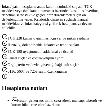
İnfaz / yatar hesaplama aracı; karar metnindeki suç adı, TCK
maddesi veya özel kanun numarası üzerinden koşullu salıverilme,
denetimli serbestlik ve geçici infaz düzenlemeleri için ön
değerlendirme yapar. Katalogda olmayan suçlarda manuel
madde/fıkra ve infaz kategorisi girilerek hesaplamaya devam
edilebilir.
TCK 228 kumar oynanması için yer ve imkân sağlama
Hırsızlık, dolandırıcılık, hakaret ve tehdit suçları
TCK 188 uyuşturucu madde imal ve ticareti
Cinsel suçlar ve çocuk-yetişkin ayrımı
Örgüt, terör ve devlet güvenliği bağlantılı suçlar
6136, 5607 ve 7258 sayılı özel kanunlar
Hesaplama notları
Hesap, girilen suç tarihi, ceza süresi, mahsup, tekerrür ve
kurum bilgilerine göre hazırlanır.