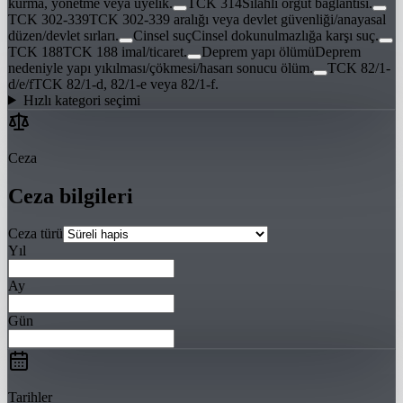
kurma, yönetme veya üyelik.
TCK 314
Silahlı örgüt bağlantısı.
TCK 302-339
TCK 302-339 aralığı veya devlet güvenliği/anayasal
düzen/devlet sırları.
Cinsel suç
Cinsel dokunulmazlığa karşı suç.
TCK 188
TCK 188 imal/ticaret.
Deprem yapı ölümü
Deprem
nedeniyle yapı yıkılması/çökmesi/hasarı sonucu ölüm.
TCK 82/1-
d/e/f
TCK 82/1-d, 82/1-e veya 82/1-f.
Hızlı kategori seçimi
Ceza
Ceza bilgileri
Ceza türü
Yıl
Ay
Gün
Tarihler