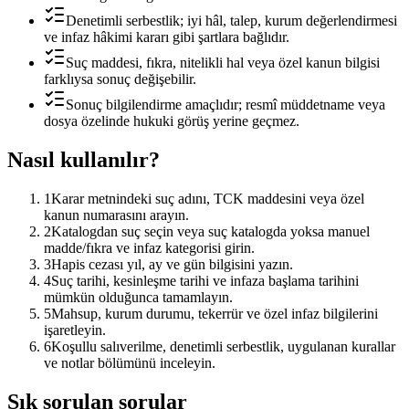
Denetimli serbestlik; iyi hâl, talep, kurum değerlendirmesi
ve infaz hâkimi kararı gibi şartlara bağlıdır.
Suç maddesi, fıkra, nitelikli hal veya özel kanun bilgisi
farklıysa sonuç değişebilir.
Sonuç bilgilendirme amaçlıdır; resmî müddetname veya
dosya özelinde hukuki görüş yerine geçmez.
Nasıl kullanılır?
1
Karar metnindeki suç adını, TCK maddesini veya özel
kanun numarasını arayın.
2
Katalogdan suç seçin veya suç katalogda yoksa manuel
madde/fıkra ve infaz kategorisi girin.
3
Hapis cezası yıl, ay ve gün bilgisini yazın.
4
Suç tarihi, kesinleşme tarihi ve infaza başlama tarihini
mümkün olduğunca tamamlayın.
5
Mahsup, kurum durumu, tekerrür ve özel infaz bilgilerini
işaretleyin.
6
Koşullu salıverilme, denetimli serbestlik, uygulanan kurallar
ve notlar bölümünü inceleyin.
Sık sorulan sorular