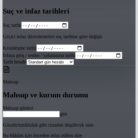
Suç ve infaz tarihleri
Suç tarihi
Geçici infaz düzenlemeleri suç tarihine göre değişir.
Kesinleşme tarihi
İnfaza giriş / teslim / yakalanma tarihi
Tarih hesabı
Mahsup
Mahsup ve kurum durumu
Mahsup günleri
gün
Gözaltı/tutukluluk gibi cezadan düşülecek süre.
Bu hüküm için önceden infaz edilen süre