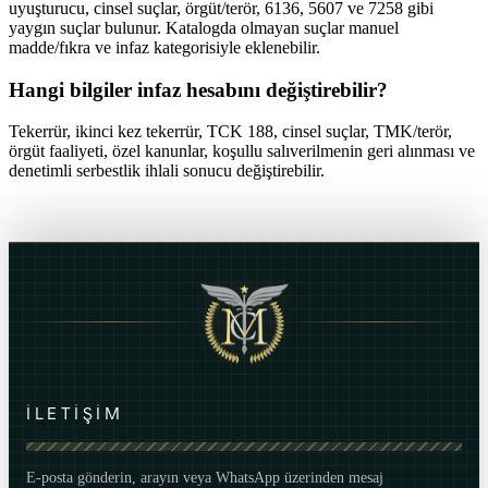
uyuşturucu, cinsel suçlar, örgüt/terör, 6136, 5607 ve 7258 gibi
yaygın suçlar bulunur. Katalogda olmayan suçlar manuel
madde/fıkra ve infaz kategorisiyle eklenebilir.
Hangi bilgiler infaz hesabını değiştirebilir?
Tekerrür, ikinci kez tekerrür, TCK 188, cinsel suçlar, TMK/terör,
örgüt faaliyeti, özel kanunlar, koşullu salıverilmenin geri alınması ve
denetimli serbestlik ihlali sonucu değiştirebilir.
İLETİŞİM
E-posta gönderin, arayın veya WhatsApp üzerinden mesaj