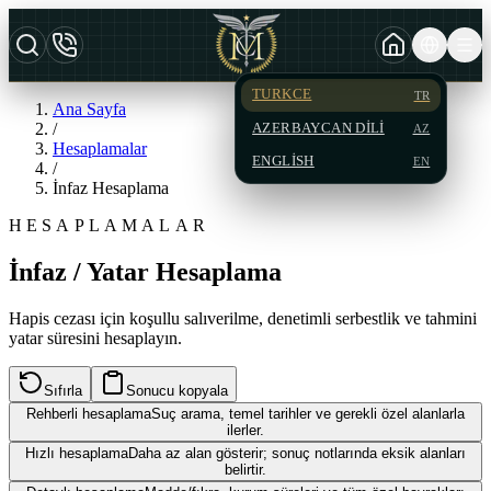
TURKCE
TR
Ana Sayfa
/
AZERBAYCAN DILI
AZ
Hesaplamalar
ENGLISH
EN
/
İnfaz Hesaplama
HESAPLAMALAR
İnfaz / Yatar Hesaplama
Hapis cezası için koşullu salıverilme, denetimli serbestlik ve tahmini
yatar süresini hesaplayın.
Sıfırla
Sonucu kopyala
Rehberli hesaplama
Suç arama, temel tarihler ve gerekli özel alanlarla
ilerler.
Hızlı hesaplama
Daha az alan gösterir; sonuç notlarında eksik alanları
belirtir.