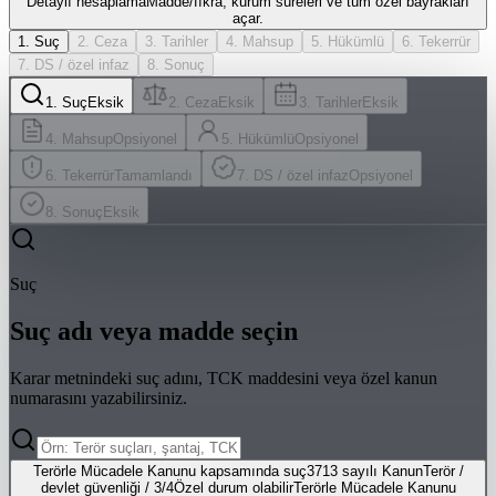
Detaylı hesaplama
Madde/fıkra, kurum süreleri ve tüm özel bayrakları
açar.
1
.
Suç
2
.
Ceza
3
.
Tarihler
4
.
Mahsup
5
.
Hükümlü
6
.
Tekerrür
7
.
DS / özel infaz
8
.
Sonuç
1
.
Suç
Eksik
2
.
Ceza
Eksik
3
.
Tarihler
Eksik
4
.
Mahsup
Opsiyonel
5
.
Hükümlü
Opsiyonel
6
.
Tekerrür
Tamamlandı
7
.
DS / özel infaz
Opsiyonel
8
.
Sonuç
Eksik
Suç
Suç adı veya madde seçin
Karar metnindeki suç adını, TCK maddesini veya özel kanun
numarasını yazabilirsiniz.
Terörle Mücadele Kanunu kapsamında suç
3713 sayılı Kanun
Terör /
devlet güvenliği
/
3/4
Özel durum olabilir
Terörle Mücadele Kanunu