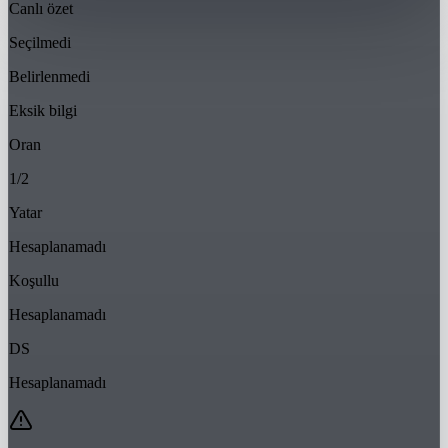
Canlı özet
Seçilmedi
Belirlenmedi
Eksik bilgi
Oran
1/2
Yatar
Hesaplanamadı
Koşullu
Hesaplanamadı
DS
Hesaplanamadı