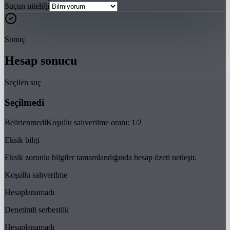
Suçun niteliği
Sonuç
Hesap sonucu
Seçilen suç
Seçilmedi
Belirlenmedi
Koşullu salıverilme oranı:
1/2
Eksik bilgi
Eksik zorunlu bilgiler tamamlandığında hesap özeti netleşir.
Koşullu salıverilme
Hesaplanamadı
Denetimli serbestlik
Hesaplanamadı