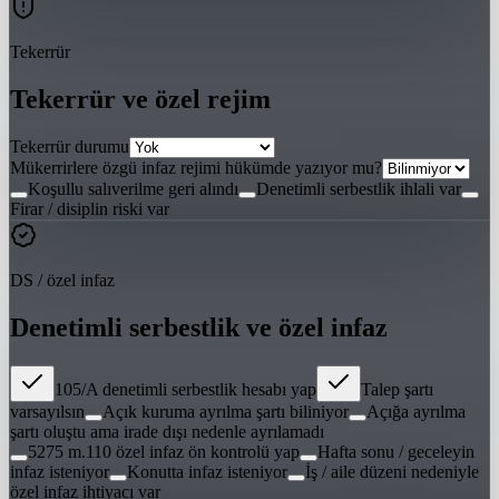
Tekerrür
Tekerrür ve özel rejim
Tekerrür durumu
Mükerrirlere özgü infaz rejimi hükümde yazıyor mu?
Koşullu salıverilme geri alındı
Denetimli serbestlik ihlali var
Firar / disiplin riski var
DS / özel infaz
Denetimli serbestlik ve özel infaz
105/A denetimli serbestlik hesabı yap
Talep şartı
varsayılsın
Açık kuruma ayrılma şartı biliniyor
Açığa ayrılma
şartı oluştu ama irade dışı nedenle ayrılamadı
5275 m.110 özel infaz ön kontrolü yap
Hafta sonu / geceleyin
infaz isteniyor
Konutta infaz isteniyor
İş / aile düzeni nedeniyle
özel infaz ihtiyacı var