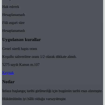
Hak ederek
Hesaplanamadı
Fiili asgari süre
Hesaplanamadı
Uygulanan kurallar
Genel süreli hapis oranı
Koşullu salıverilme oranı 1/2 olarak dikkate alındı.
5275 sayılı Kanun m.107
Kaynak
Notlar
İnfaza başlangıç tarihi girilmediği için bugünün tarihi esas alınmıştır.
Hükümlünün iyi hâlli olduğu varsayılmıştır.