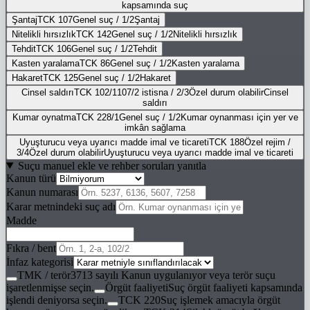
kapsamında suç
Şantaj
TCK 107
Genel suç
/
1/2
Şantaj
Nitelikli hırsızlık
TCK 142
Genel suç
/
1/2
Nitelikli hırsızlık
Tehdit
TCK 106
Genel suç
/
1/2
Tehdit
Kasten yaralama
TCK 86
Genel suç
/
1/2
Kasten yaralama
Hakaret
TCK 125
Genel suç
/
1/2
Hakaret
Cinsel saldırı
TCK 102/1
107/2 istisna
/
2/3
Özel durum olabilir
Cinsel
saldırı
Kumar oynatma
TCK 228/1
Genel suç
/
1/2
Kumar oynanması için yer ve
imkân sağlama
Uyuşturucu veya uyarıcı madde imal ve ticareti
TCK 188
Özel rejim
/
3/4
Özel durum olabilir
Uyuşturucu veya uyarıcı madde imal ve ticareti
Suçu manuel ekle ve rehber soruları yanıtla
Kanun türü
Kanun numarası
Karar metnindeki suç adı
Madde
Fıkra / bent
İnfaz kategorisi
TMK / terör
3713 sayılı Kanun uygulanıyor veya terör suçu
işaretlenmişse seçin.
Örgüt faaliyeti
Suç örgüt faaliyeti kapsamında
işlendi deniyorsa seçin.
TCK 220
Suç işlemek amacıyla örgüt