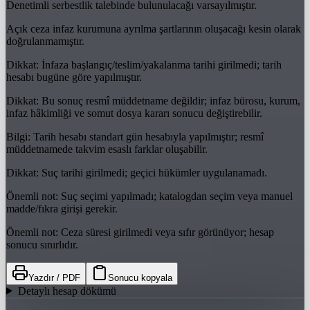
Denetimli serbestlik talebinde bulunulacağı varsayılmıştır.
Açık ceza infaz kurumuna ayrılma şartlarının oluşacağı kesin olarak
doğrulanmamıştır.
Dikkat
:
İnfaza başlangıç/teslim/yakalanma tarihi girilmedi; tarih
hesabı bugüne göre yapılmıştır.
Dikkat
:
Bu sonuç resmî müddetname değildir; infaz bürosu, kurum,
infaz hâkimliği ve somut dosya kararı sonucu değiştirebilir.
Bilgi
:
Tarih hesabı standart gün hesabıyla yapılmıştır; resmî
müddetnamede takvim esaslı farklar oluşabilir.
Dikkat
:
Suç tarihi girilmedi; geçici hükümler uygulanamadı.
Önemli not
:
Suç seçimi yapılmadı; katalogdan seçim veya manuel
madde/fıkra girişi gerekir.
Önemli not
:
Ceza süresi girilmedi veya sıfır görünüyor; hesap
sonucu sınırlıdır.
Yazdır / PDF
Sonucu kopyala
Detaylı hesap dökümü