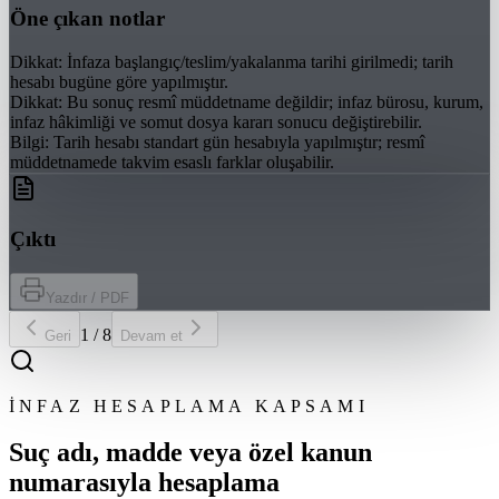
Öne çıkan notlar
Dikkat
:
İnfaza başlangıç/teslim/yakalanma tarihi girilmedi; tarih
hesabı bugüne göre yapılmıştır.
Dikkat
:
Bu sonuç resmî müddetname değildir; infaz bürosu, kurum,
infaz hâkimliği ve somut dosya kararı sonucu değiştirebilir.
Bilgi
:
Tarih hesabı standart gün hesabıyla yapılmıştır; resmî
müddetnamede takvim esaslı farklar oluşabilir.
Çıktı
Yazdır / PDF
1
/
8
Geri
Devam et
İNFAZ HESAPLAMA KAPSAMI
Suç adı, madde veya özel kanun
numarasıyla hesaplama