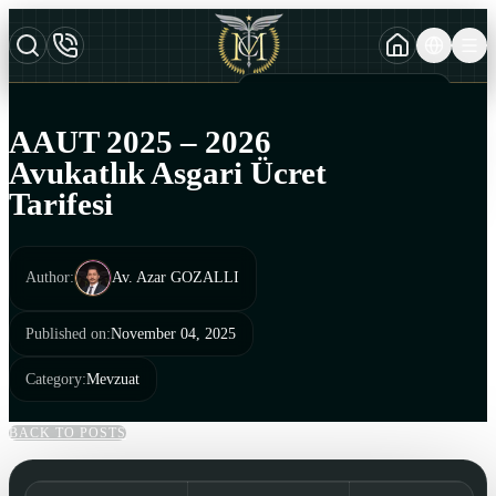
TURKCE
TR
AZERBAYCAN DILI
AZ
AAUT 2025 – 2026
ENGLISH
Avukatlık Asgari Ücret
EN
Tarifesi
Author
:
Av. Azar GOZALLI
Published on
:
November 04, 2025
Category
:
Mevzuat
BACK TO POSTS