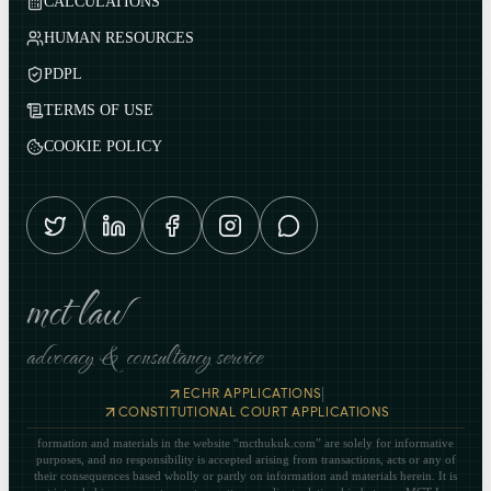
CALCULATIONS
HUMAN RESOURCES
PDPL
TERMS OF USE
COOKIE POLICY
mct law
advocacy & consultancy service
|
ECHR APPLICATIONS
CONSTITUTIONAL COURT APPLICATIONS
formation and materials in the website “mcthukuk.com” are solely for informative
purposes, and no responsibility is accepted arising from transactions, acts or any of
their consequences based wholly or partly on information and materials herein. It is