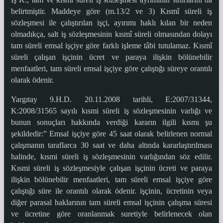
belirtmiştir. Maddeye göre (m.13/2 ve 3) Kısmî süreli iş
sözleşmesi ile çalıştırılan işçi, ayırımı haklı kılan bir neden
olmadıkça, salt iş sözleşmesinin kısmî süreli olmasından dolayı
tam süreli emsal işçiye göre farklı işleme tâbi tutulamaz. Kısmî
süreli çalışan işçinin ücret ve paraya ilişkin bölünebilir
menfaatleri, tam süreli emsal işçiye göre çalıştığı süreye orantılı
olarak ödenir.
Yargıtay 9.H.D. 20.11.2008 tarihli, E:2007/31344,
K:2008/31565 sayılı kısmi süreli iş sözleşmesinin varlığı ve
bunun sonuçları hakkında verdiği kararın ilgili kısmı şu
şekildedir:” Emsal işçiye göre 45 saat olarak belirlenen normal
çalışmanın taraflarca 30 saat ve daha altında kararlaştırılması
halinde, kısmi süreli iş sözleşmesinin varlığından söz edilir.
Kısmi süreli iş sözleşmesiyle çalışan işçinin ücreti ve paraya
ilişkin bölünebilir menfaatleri, tam süreli emsal işçiye göre
çalıştığı süre ile orantılı olarak ödenir. işçinin, ücretinin veya
diğer parasal haklarının tam süreli emsal işçinin çalışma süresi
ve ücretine göre oranlanmak suretiyle belirlenecek olan