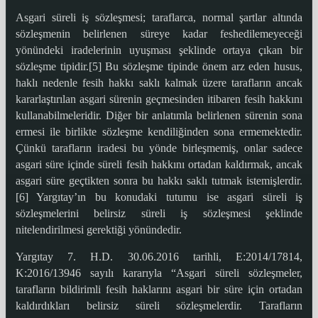
Asgari süreli iş sözleşmesi; taraflarca, normal şartlar altında
sözleşmenin belirlenen süreye kadar feshedilemeyeceği
yönündeki iradelerinin uyuşması şeklinde ortaya çıkan bir
sözleşme tipidir.[5] Bu sözleşme tipinde önem arz eden husus,
haklı nedenle fesih hakkı saklı kalmak üzere tarafların ancak
kararlaştırılan asgari sürenin geçmesinden itibaren fesih hakkını
kullanabilmeleridir. Diğer bir anlatımla belirlenen sürenin sona
ermesi ile birlikte sözleşme kendiliğinden sona ermemektedir.
Çünkü tarafların iradesi bu yönde birleşmemiş, onlar sadece
asgari süre içinde süreli fesih hakkını ortadan kaldırmak, ancak
asgari süre geçtikten sonra bu hakkı saklı tutmak istemişlerdir.
[6] Yargıtay’ın bu konudaki tutumu ise asgari süreli iş
sözleşmelerini belirsiz süreli iş sözleşmesi şeklinde
nitelendirilmesi gerektiği yönündedir.
Yargıtay 7. H.D. 30.06.2016 tarihli, E:2014/17814,
K:2016/13946 sayılı kararıyla “Asgari süreli sözleşmeler,
tarafların bildirimli fesih haklarını asgari bir süre için ortadan
kaldırdıkları belirsiz süreli sözleşmelerdir. Tarafların