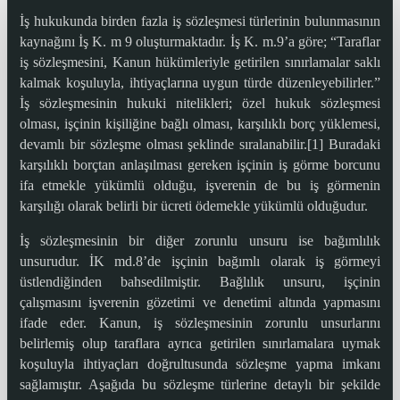
İş hukukunda birden fazla iş sözleşmesi türlerinin bulunmasının
kaynağını İş K. m 9 oluşturmaktadır. İş K. m.9’a göre; “Taraflar
iş sözleşmesini, Kanun hükümleriyle getirilen sınırlamalar saklı
kalmak koşuluyla, ihtiyaçlarına uygun türde düzenleyebilirler.”
İş sözleşmesinin hukuki nitelikleri; özel hukuk sözleşmesi
olması, işçinin kişiliğine bağlı olması, karşılıklı borç yüklemesi,
devamlı bir sözleşme olması şeklinde sıralanabilir.[1] Buradaki
karşılıklı borçtan anlaşılması gereken işçinin iş görme borcunu
ifa etmekle yükümlü olduğu, işverenin de bu iş görmenin
karşılığı olarak belirli bir ücreti ödemekle yükümlü olduğudur.
İş sözleşmesinin bir diğer zorunlu unsuru ise bağımlılık
unsurudur. İK md.8’de işçinin bağımlı olarak iş görmeyi
üstlendiğinden bahsedilmiştir. Bağlılık unsuru, işçinin
çalışmasını işverenin gözetimi ve denetimi altında yapmasını
ifade eder. Kanun, iş sözleşmesinin zorunlu unsurlarını
belirlemiş olup taraflara ayrıca getirilen sınırlamalara uymak
koşuluyla ihtiyaçları doğrultusunda sözleşme yapma imkanı
sağlamıştır. Aşağıda bu sözleşme türlerine detaylı bir şekilde