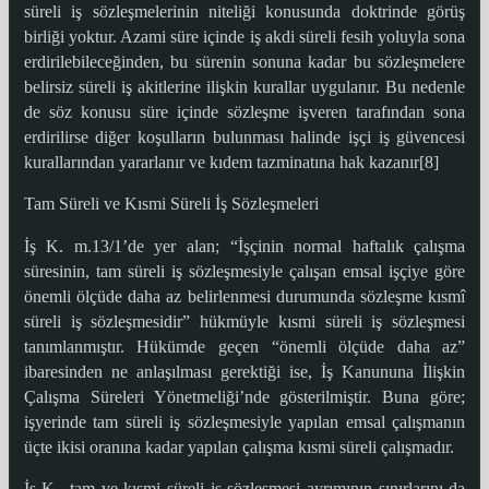
süreli iş sözleşmelerinin niteliği konusunda doktrinde görüş
birliği yoktur. Azami süre içinde iş akdi süreli fesih yoluyla sona
erdirilebileceğinden, bu sürenin sonuna kadar bu sözleşmelere
belirsiz süreli iş akitlerine ilişkin kurallar uygulanır. Bu nedenle
de söz konusu süre içinde sözleşme işveren tarafından sona
erdirilirse diğer koşulların bulunması halinde işçi iş güvencesi
kurallarından yararlanır ve kıdem tazminatına hak kazanır[8]
Tam Süreli ve Kısmi Süreli İş Sözleşmeleri
İş K. m.13/1’de yer alan; “İşçinin normal haftalık çalışma
süresinin, tam süreli iş sözleşmesiyle çalışan emsal işçiye göre
önemli ölçüde daha az belirlenmesi durumunda sözleşme kısmî
süreli iş sözleşmesidir” hükmüyle kısmi süreli iş sözleşmesi
tanımlanmıştır. Hükümde geçen “önemli ölçüde daha az”
ibaresinden ne anlaşılması gerektiği ise, İş Kanununa İlişkin
Çalışma Süreleri Yönetmeliği’nde gösterilmiştir. Buna göre;
işyerinde tam süreli iş sözleşmesiyle yapılan emsal çalışmanın
üçte ikisi oranına kadar yapılan çalışma kısmi süreli çalışmadır.
İş K., tam ve kısmi süreli iş sözleşmesi ayrımının sınırlarını da