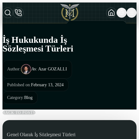
TURKCE
TR
AZERBAYCAN DILI
AZ
İş Hukukunda İş
ENGLISH
Sözleşmesi Türleri
EN
Author
:
Av. Azar GOZALLI
Published on
:
February 13, 2024
Category
:
Blog
BACK TO POSTS
Genel Olarak İş Sözleşmesi Türleri