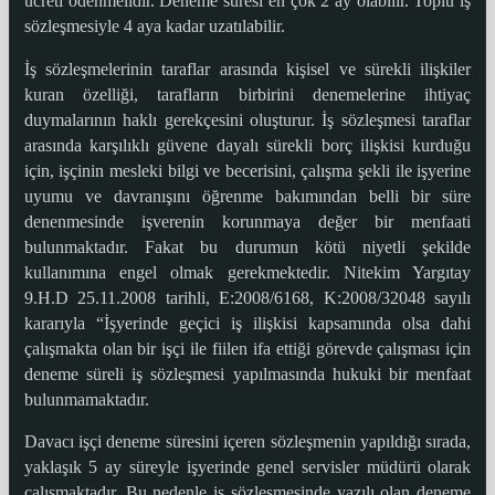
ücreti ödenmelidir. Deneme süresi en çok 2 ay olabilir. Toplu iş
sözleşmesiyle 4 aya kadar uzatılabilir.
İş sözleşmelerinin taraflar arasında kişisel ve sürekli ilişkiler
kuran özelliği, tarafların birbirini denemelerine ihtiyaç
duymalarının haklı gerekçesini oluşturur. İş sözleşmesi taraflar
arasında karşılıklı güvene dayalı sürekli borç ilişkisi kurduğu
için, işçinin mesleki bilgi ve becerisini, çalışma şekli ile işyerine
uyumu ve davranışını öğrenme bakımından belli bir süre
denenmesinde işverenin korunmaya değer bir menfaati
bulunmaktadır. Fakat bu durumun kötü niyetli şekilde
kullanımına engel olmak gerekmektedir. Nitekim Yargıtay
9.H.D 25.11.2008 tarihli, E:2008/6168, K:2008/32048 sayılı
kararıyla “İşyerinde geçici iş ilişkisi kapsamında olsa dahi
çalışmakta olan bir işçi ile fiilen ifa ettiği görevde çalışması için
deneme süreli iş sözleşmesi yapılmasında hukuki bir menfaat
bulunmamaktadır.
Davacı işçi deneme süresini içeren sözleşmenin yapıldığı sırada,
yaklaşık 5 ay süreyle işyerinde genel servisler müdürü olarak
çalışmaktadır. Bu nedenle iş sözleşmesinde yazılı olan deneme