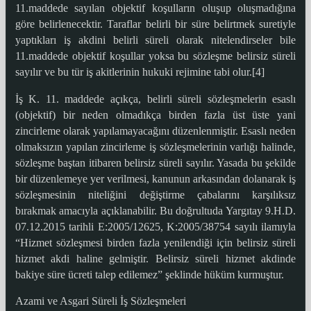
11.maddede sayılan objektif koşulların oluşup oluşmadığına
göre belirlenecektir. Taraflar belirli bir süre belirtmek suretiyle
yaptıkları iş akdini belirli süreli olarak nitelendirseler bile
11.maddede objektif koşullar yoksa bu sözleşme belirsiz süreli
sayılır ve bu tür iş akitlerinin hukuki rejimine tabi olur.[4]
İş K. 11. maddede açıkça, belirli süreli sözleşmelerin esaslı
(objektif) bir neden olmadıkça birden fazla üst üste yani
zincirleme olarak yapılamayacağını düzenlenmiştir. Esaslı neden
olmaksızın yapılan zincirleme iş sözleşmelerinin varlığı halinde,
sözleşme baştan itibaren belirsiz süreli sayılır. Yasada bu şekilde
bir düzenlemeye yer verilmesi, kanunun arkasından dolanarak iş
sözleşmesinin niteliğini değiştirme çabalarını karşılıksız
bırakmak amacıyla açıklanabilir. Bu doğrultuda Yargıtay 9.H.D.
07.12.2015 tarihli E:2005/12625, K:2005/38754 sayılı ilamıyla
“Hizmet sözleşmesi birden fazla yenilendiği için belirsiz süreli
hizmet akdi haline gelmiştir. Belirsiz süreli hizmet akdinde
bakiye süre ücreti talep edilemez” şeklinde hüküm kurmuştur.
Azami ve Asgari Süreli İş Sözleşmeleri