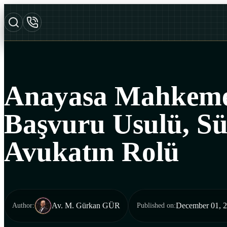
Anayasa Mahkemes
Başvuru Usulü, Sü
Avukatın Rolü
Av. M. Gürkan GÜR
December 01, 
Author
:
Published on
: