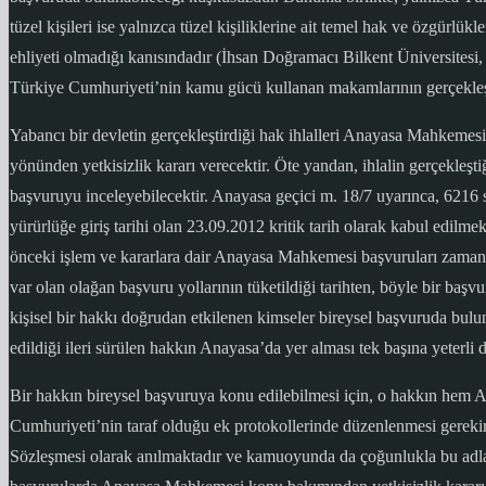
tüzel kişileri ise yalnızca tüzel kişiliklerine ait temel hak ve özgürl
ehliyeti olmadığı kanısındadır (İhsan Doğramacı Bilkent Üniversites
Türkiye Cumhuriyeti’nin kamu gücü kullanan makamlarının gerçekleştird
Yabancı bir devletin gerçekleştirdiği hak ihlalleri Anayasa Mahkem
yönünden yetkisizlik kararı verecektir. Öte yandan, ihlalin gerçekleş
başvuruyu inceleyebilecektir. Anayasa geçici m. 18/7 uyarınca, 621
yürürlüğe giriş tarihi olan 23.09.2012 kritik tarih olarak kabul edilmek
önceki işlem ve kararlara dair Anayasa Mahkemesi başvuruları zaman bak
var olan olağan başvuru yollarının tüketildiği tarihten, böyle bir baş
kişisel bir hakkı doğrudan etkilenen kimseler bireysel başvuruda bul
edildiği ileri sürülen hakkın Anayasa’da yer alması tek başına yeterli d
Bir hakkın bireysel başvuruya konu edilebilmesi için, o hakkın hem
Cumhuriyeti’nin taraf olduğu ek protokollerinde düzenlenmesi gerek
Sözleşmesi olarak anılmaktadır ve kamuoyunda da çoğunlukla bu adla b