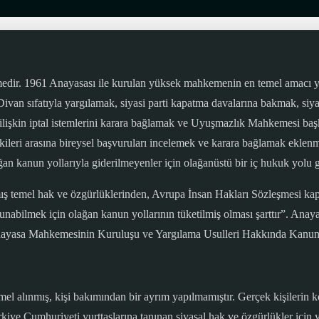
edir. 1961 Anayasası ile kurulan yüksek mahkemenin en temel amacı 
Divan sıfatıyla yargılamak, siyasi parti kapatma davalarına bakmak, siya
 ilişkin iptal istemlerini karara bağlamak ve Uyuşmazlık Mahkemesi başk
eri arasına bireysel başvuruları incelemek ve karara bağlamak eklenmiş
an kanun yollarıyla giderilmeyenler için olağanüstü bir iç hukuk yolu ge
ş temel hak ve özgürlüklerinden, Avrupa İnsan Hakları Sözleşmesi kaps
nabilmek için olağan kanun yollarının tüketilmiş olması şarttır”. Anay
 Anayasa Mahkemesinin Kuruluşu ve Yargılama Usulleri Hakkında Kanu
 alınmış, kişi bakımından bir ayrım yapılmamıştır. Gerçek kişilerin 
kiye Cumhuriyeti yurttaşlarına tanınan siyasal hak ve özgürlükler için