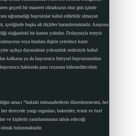
aren geçerli bir mazeret olmaksızın otuz gün içinde
ara uğramadığı başvurular kabul edilebilir olmayan
t, içeriğinde başka alt ölçütler barındırmaktadır. Anayasa
diği olağanüstü bir kanun yoludur. Dolayısıyla temyiz
sıtmıyorsa veya bunlara ilişkin yeterince kanıt
e yine açıkça dayanaktan yoksunluk nedeniyle kabul
tadan kalkarsa ya da başvurucu bireysel başvurusundan
e başvurucu hakkında para cezasına hükmedilecektir.
atlığın amacı “hukuki münasabetlerin düzenlenmesini, her
her derecede yargı organları, hakemler, resmi ve özel
ne ve kişilerin yararlanmasına tahsis edeceği
ş olmak bulunmaktadır.