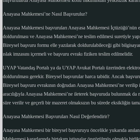
başvurularda Anayasa Mahkemesi konu bakımından yetkisizlik kararı
Anayasa Mahkemesi’ne Nasıl Başvurulur?
Anayasa Mahkemesi başvuruları Anayasa Mahkemesi İçtüzüğü’nün eki
doldurulması ve Anayasa Mahkemesi’ne teslim edilmesi suretiyle yapı
Bireysel başvuru formu elle yazılarak doldurulabileceği gibi bilgisay
ıslak imzasını içermeli ve başvuru evrakı fiziken teslim edilmelidir.
UYAP Vatandaş Portalı ya da UYAP Avukat Portalı üzerinden elektron
doldurulması gerekir. Bireysel başvurular harca tabidir. Ancak başvu
Bireysel başvuru evrakının doğrudan Anayasa Mahkemesi’ne verilip işl
aracılığıyla Anayasa Mahkemesi’ne ileterek başvuruda bulunmak da m
süre verilir ve geçerli bir mazeret olmaksızın bu sürede eksikliğin 
Anayasa Mahkemesi Başvuruları Nasıl Değerlendirir?
Anayasa Mahkemesi bir bireysel başvuruyu öncelikle yukarıda anılan b
Mahkemesi kararlarında birtakım istisnalar öngörülmüş olmakla birli