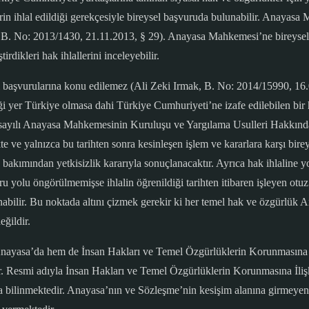
üklerin ihlal edildiği gerekçesiyle bireysel başvuruda bulunabilir. Anayas
i, B. No: 2013/1430, 21.11.2013, § 29). Anayasa Mahkemesi’ne bireysel 
ikleri hak ihlallerini inceleyebilir.
esi başvurularına konu edilemez (Ali Zeki Irmak, B. No: 2014/15990,
tiği yer Türkiye olmasa dahi Türkiye Cumhuriyeti’ne izafe edilebilen bi
6 sayılı Anayasa Mahkemesinin Kuruluşu ve Yargılama Usulleri Hakkınd
te ve yalnızca bu tarihten sonra kesinleşen işlem ve kararlara karşı bire
ımından yetkisizlik kararıyla sonuçlanacaktır. Ayrıca hak ihlaline yol 
vuru yolu öngörülmemişse ihlalin öğrenildiği tarihten itibaren işleyen o
unabilir. Bu noktada altını çizmek gerekir ki her temel hak ve özgürlü
eğildir.
 Anayasa’da hem de İnsan Hakları ve Temel Özgürlüklerin Korunmasına
ir. Resmi adıyla İnsan Hakları ve Temel Özgürlüklerin Korunmasına İl
ilinmektedir. Anayasa’nın ve Sözleşme’nin kesişim alanına girmeyen ha