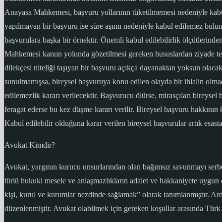
Anayasa Mahkemesi, başvuru yollarının tüketilmemesi nedeniyle kabul e
yapılmayan bir başvuru ise süre aşımı nedeniyle kabul edilemez bulu
başvurulara başka bir örnektir. Önemli kabul edilebilirlik ölçütlerind
Mahkemesi kanun yolunda gözetilmesi gereken hususlardan ziyade temel
dilekçesi niteliği taşıyan bir başvuru açıkça dayanaktan yoksun olacak
sunulmamışsa, bireysel başvuruya konu edilen olayda bir ihlalin olm
edilemezlik kararı verilecektir. Başvurucu ölürse, mirasçıları bireys
feragat ederse bu kez düşme kararı verilir. Bireysel başvuru hakkını
Kabul edilebilir olduğuna karar verilen bireysel başvurular artık esasta
Avukat Kimdir?
Avukat, yargının kurucu unsurlarından olan bağımsız savunmayı serbe
türlü hukuki mesele ve anlaşmazlıkların adalet ve hakkaniyete uygun 
kişi, kurul ve kurumlar nezdinde sağlamak” olarak tanımlanmıştır. Ard
düzenlenmiştir. Avukat olabilmek için gereken koşullar arasında Türk