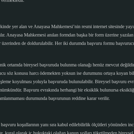
 vermektedir.
nde yer alan ve Anayasa Mahkemesi’nin resmi internet sitesinde yay
lır. Anayasa Mahkemesi anılan formdan başka bir form üzerine yazılan b
ar üzerinden de doldurulabilir. Her iki durumda başvuru formu başvurucu
ik ortamda bireysel başvuruda bulunma olanağı henüz mevcut değildir
rucu söz konusu harcı ödemekten yoksun ise durumunu ortaya koyan bilgi 
eme koyulması yoluyla başvuruda bulunulabilir. Bireysel başvuru evrak
ümkündür. Başvuru evrakında herhangi bir eksiklik bulunursa eksikliğ
tamamlanmaması durumunda başvurunun reddine karar verilir.
aşvuru koşullarının yanı sıra kabul edilebilirlik ölçütleri yönünden i
kte, kural olarak iç hukuktaki olağan kanun yolları tüketilmeden birey