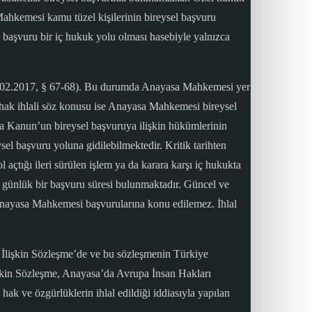
a Mahkemesi kamu tüzel kişilerinin bireysel başvuru
başvuru bir iç hukuk yolu olması hasebiyle yalnızca
 16.02.2017, § 67-68). Bu durumda Anayasa Mahkemesi yer
r hak ihlali söz konusu ise Anayasa Mahkemesi bireysel
a Kanun’un bireysel başvuruya ilişkin hükümlerinin
ysel başvuru yoluna gidilebilmektedir. Kritik tarihten
açtığı ileri sürülen işlem ya da karara karşı iç hukukta
tuz günlük bir başvuru süresi bulunmaktadır. Güncel ve
k Anayasa Mahkemesi başvurularına konu edilemez. İhlal
 İlişkin Sözleşme’de ve bu sözleşmenin Türkiye
işkin Sözleşme, Anayasa’da Avrupa İnsan Hakları
k ve özgürlüklerin ihlal edildiği iddiasıyla yapılan