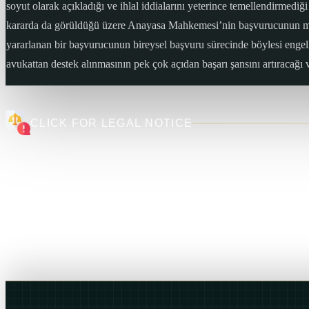
soyut olarak açıkladığı ve ihlal iddialarını yeterince temellendirm
kararda da görüldüğü üzere Anayasa Mahkemesi’nin başvurucunun ma
yararlanan bir başvurucunun bireysel başvuru sürecinde böylesi engel
avukattan destek alınmasının pek çok açıdan başarı şansını artıracağı 
CLICK FOR LEGAL NOTICE