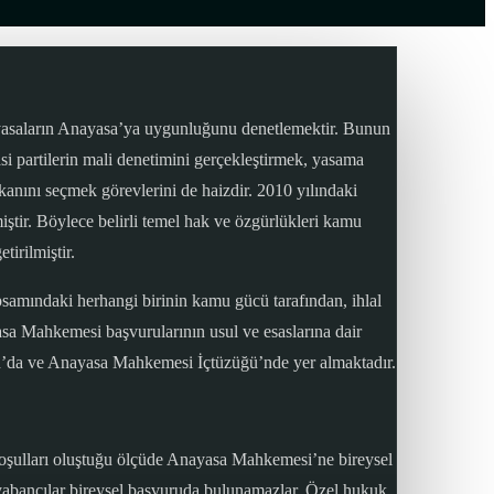
yasaların Anayasa’ya uygunluğunu denetlemektir. Bunun
si partilerin mali denetimini gerçekleştirmek, yasama
anını seçmek görevlerini de haizdir. 2010 yılındaki
tir. Böylece belirli temel hak ve özgürlükleri kamu
tirilmiştir.
amındaki herhangi birinin kamu gücü tarafından, ihlal
asa Mahkemesi başvurularının usul ve esaslarına dair
n’da ve Anayasa Mahkemesi İçtüzüğü’nde yer almaktadır.
koşulları oluştuğu ölçüde Anayasa Mahkemesi’ne bireysel
 yabancılar bireysel başvuruda bulunamazlar. Özel hukuk