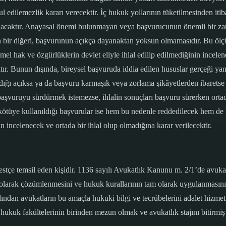
dilemezlik kararı verecektir. İç hukuk yollarının tüketilmesinden itib
nacaktır. Anayasal önemi bulunmayan veya başvurucunun önemli bir zar
en bir diğeri, başvurunun açıkça dayanaktan yoksun olmamasıdır. Bu ölçü
 hak ve özgürlüklerin devlet eliyle ihlal edilip edilmediğinin incelen
tır. Bunun dışında, bireysel başvuruda iddia edilen hususlar gerçeği yan
adığı açıksa ya da başvuru karmaşık veya zorlama şikâyetlerden ibarets
el başvuruyu sürdürmek istemezse, ihlalin sonuçları başvuru sürerken or
n kötüye kullanıldığı başvurular ise hem bu nedenle reddedilecek hem d
n incelenecek ve ortada bir ihlal olup olmadığına karar verilecektir.
stçe temsil eden kişidir. 1136 sayılı Avukatlık Kanunu m. 2/1’de avuk
olarak çözümlenmesini ve hukuk kurallarının tam olarak uygulanmasını 
ından avukatların bu amaçla hukuki bilgi ve tecrübelerini adalet hizmeti
 hukuk fakültelerinin birinden mezun olmak ve avukatlık stajını bitirmi