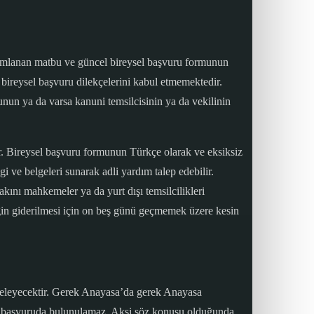
ımlanan matbu ve güncel bireysel başvuru formunun
ireysel başvuru dilekçelerini kabul etmemektedir.
nun ya da varsa kanuni temsilcisinin ya da vekilinin
. Bireysel başvuru formunun Türkçe olarak ve eksiksiz
ve belgeleri sunarak adli yardım talep edebilir.
ını mahkemeler ya da yurt dışı temsilcilikleri
in giderilmesi için on beş günü geçmemek üzere kesin
nceleyecektir. Gerek Anayasa’da gerek Anayasa
sel başvuruda bulunulamaz. Aksi söz konusu olduğunda