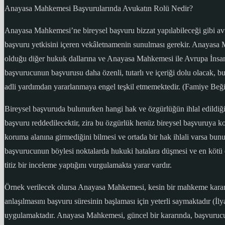
Anayasa Mahkemesi Başvurularında Avukatın Rolü Nedir?
Anayasa Mahkemesi’ne bireysel başvuru bizzat yapılabileceği gibi avu
başvuru yetkisini içeren vekâletnamenin sunulması gerekir. Anayasa M
olduğu diğer hukuk dallarına ve Anayasa Mahkemesi ile Avrupa İnsan H
başvurucunun başvurusu daha özenli, tutarlı ve içeriği dolu olacak, bu
adli yardımdan yararlanmaya engel teşkil etmemektedir. (Famiye Be
Bireysel başvuruda bulunurken hangi hak ve özgürlüğün ihlal edildiği v
başvuru reddedilecektir, zira bu özgürlük henüz bireysel başvuruya k
koruma alanına girmediğini bilmesi ve ortada bir hak ihlali varsa bunu
başvurucunun böylesi noktalarda hukuki hatalara düşmesi ve en kötü 
titiz bir inceleme yaptığını vurgulamakta yarar vardır.
Örnek verilecek olursa Anayasa Mahkemesi, kesin bir mahkeme kararı h
anlaşılmasını başvuru süresinin başlaması için yeterli saymaktadır (İ
uygulamaktadır. Anayasa Mahkemesi, güncel bir kararında, başvurucun