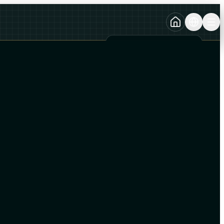
TURKCE
TR
AZERBAYCAN DILI
AZ
ENGLISH
EN