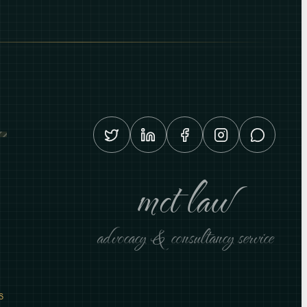
mct law
advocacy & consultancy service
S