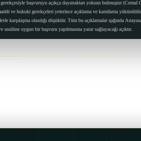
ediği gerekçesiyle başvuruyu açıkça dayanaktan yoksun bulmuştur (Cema
ddi ve hukuki gerekçeleri yeterince açıklama ve kanıtlama yükümlülü
lerle karşılaşma olasılığı düşüktür. Tüm bu açıklamalar ışığında Anaya
ve usulüne uygun bir başvuru yapılmasına yarar sağlayacağı açıktır.
SHARE THIS ARTICLE