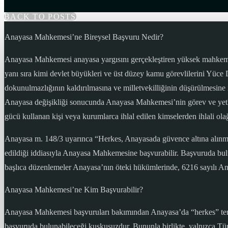
BACK TO POSTS
Anayasa Mahkemesi’ne Bireysel Başvuru Nedir?
Anayasa Mahkemesi anayasa yargısını gerçekleştiren yüksek mahkem
yanı sıra kimi devlet büyükleri ve üst düzey kamu görevlilerini Yüce 
dokunulmazlığının kaldırılmasına ve milletvekilliğinin düşürülmesine
Anayasa değişikliği sonucunda Anayasa Mahkemesi’nin görev ve yetkil
gücü kullanan kişi veya kurumlarca ihlal edilen kimselerden ihlali olağ
Anayasa m. 148/3 uyarınca “Herkes, Anayasada güvence altına alınmı
edildiği iddiasıyla Anayasa Mahkemesine başvurabilir. Başvuruda bulu
başlıca düzenlemeler Anayasa’nın öteki hükümlerinde, 6216 sayılı
Anayasa Mahkemesi’ne Kim Başvurabilir?
Anayasa Mahkemesi başvuruları bakımından Anayasa’da “herkes” temel
başvuruda bulunabileceği kuşkusuzdur. Bununla birlikte, yalnızca Tür