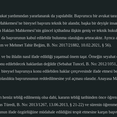
kat yardımından yararlanarak da yapılabilir. Başvurucu bir avukat tar
ahkemesi’ne bireysel başvuru teknik bir alandır, başka bir deyişle ins
akları Mahkemesi’nin güncel içtihadına ilişkin geniş ve teknik hukuki
 da başvurunun kabul edilebilir bulunma olasılığını artıracaktır. Ayrıca
ğim ve Mehmet Tahir Beğim, B. No: 2017/21882, 10.02.2021, § 56).
e bu ihlalin nasıl ifade edildiği yaşamsal önem taşır. Örneğin seyahat ö
onu edilebilecek haklardan değildir (Sebahat Tuncel, B. No: 2012/1051,
 bireysel başvuruya konu edilebilen haklar çerçevesinde ifade etmesi bek
olasılıkta başvurusunun reddedilmesine yol açması olasıdır. Anayasa 
enüz tebliğ edilmemiş olsa dahi, kararın tebliğ tarihinden önce öğren
lyas Türedi, B. No: 2013/1267, 13.06.2013, § 21-22) ve sürenin öğrenme 
un ifade özgürlüğüne müdahale edildiğini tespit etmesine karşın başvu