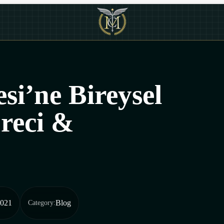
i’ne Bireysel
reci &
2021
Blog
Category
: