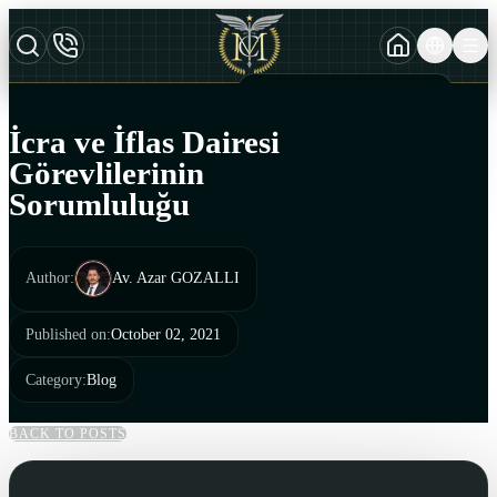
TURKCE
TR
AZERBAYCAN DILI
AZ
İcra ve İflas Dairesi
ENGLISH
Görevlilerinin
EN
Sorumluluğu
Author
:
Av. Azar GOZALLI
Published on
:
October 02, 2021
Category
:
Blog
BACK TO POSTS