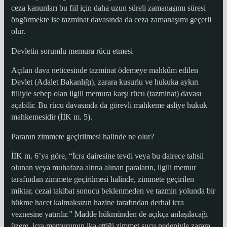
ceza kanunları bu fiil için daha uzun süreli zamanaşımı süresi
öngörmekte ise tazminat davasında da ceza zamanaşımı geçerli
olur.
Devletin sorumlu memura rücu etmesi
Açılan dava neticesinde tazminat ödemeye mahkûm edilen
Devlet (Adalet Bakanlığı), zarara kusurlu ve hukuka aykırı
fiiliyle sebep olan ilgili memura karşı rücu (tazminat) davası
açabilir. Bu rücu davasında da görevli mahkeme asliye hukuk
mahkemesidir (İİK m. 5).
Paranın zimmete geçirilmesi halinde ne olur?
İİK m. 6’ya göre, “İcra dairesine tevdi veya bu dairece tahsil
olunan veya muhafaza altına alınan paraların, ilgili memur
tarafından zimmete geçirilmesi halinde, zimmete geçirilen
miktar, cezai takibat sonucu beklenmeden ve tazmin yolunda bir
hükme hacet kalmaksızın hazine tarafından derhal icra
veznesine yatırılır.” Madde hükmünden de açıkça anlaşılacağı
üzere, icra memurunun ika ettiği zimmet suçu nedeniyle zarara