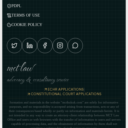
PDPL
TERMS OF USE
COOKIE POLICY
mct law
advocacy & consultancy service
|
ECHR APPLICATIONS
CONSTITUTIONAL COURT APPLICATIONS
formation and materials in the website “mcthukuk.com” are solely for informative
purposes, and no responsibility is accepted arising from transactions, acts or any of
their consequences based wholly or partly on information and materials herein. It is
not intended in any way to create an attorney-client relationship between MCT Law
Office and users or web browsers with the transfer of information to users and servers
capable of processing data, and the obtainment of information by them shall not
constitute a relationship of such nature in any way.