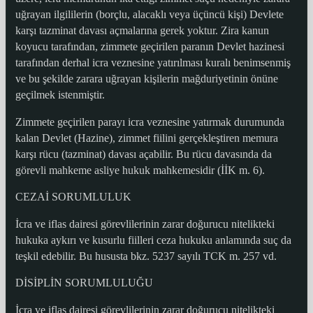
uğrayan ilgililerin (borçlu, alacaklı veya üçüncü kişi) Devlete
karşı tazminat davası açmalarına gerek yoktur. Zira kanun
koyucu tarafından, zimmete geçirilen paranın Devlet hazinesi
tarafından derhal icra veznesine yatırılması kuralı benimsenmiş
ve bu şekilde zarara uğrayan kişilerin mağduriyetinin önüne
geçilmek istenmiştir.
Zimmete geçirilen parayı icra veznesine yatırmak durumunda
kalan Devlet (Hazine), zimmet fiilini gerçekleştiren memura
karşı rücu (tazminat) davası açabilir. Bu rücu davasında da
görevli mahkeme asliye hukuk mahkemesidir (İİK m. 6).
CEZAİ SORUMLULUK
İcra ve iflas dairesi görevlilerinin zarar doğurucu nitelikteki
hukuka aykırı ve kusurlu fiilleri ceza hukuku anlamında suç da
teşkil edebilir. Bu hususta bkz. 5237 sayılı TCK m. 257 vd.
DİSİPLİN SORUMLULUĞU
İcra ve iflas dairesi görevlilerinin zarar doğurucu nitelikteki