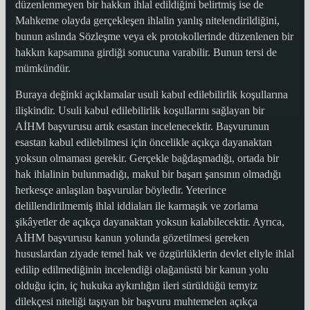
düzenlenmeyen bir hakkın ihlal edildiğini belirtmiş ise de
Mahkeme olayda gerçekleşen ihlalin yanlış nitelendirildiğini,
bunun aslında Sözleşme veya ek protokollerinde düzenlenen bir
hakkın kapsamına girdiği sonucuna varabilir. Bunun tersi de
mümkündür.
Buraya değinki açıklamalar usuli kabul edilebilirlik koşullarına
ilişkindir. Usuli kabul edilebilirlik koşullarını sağlayan bir
AİHM başvurusu artık esastan incelenecektir. Başvurunun
esastan kabul edilebilmesi için öncelikle açıkça dayanaktan
yoksun olmaması gerekir. Gerçekle bağdaşmadığı, ortada bir
hak ihlalinin bulunmadığı, makul bir başarı şansının olmadığı
herkesçe anlaşılan başvurular böyledir. Yeterince
delillendirilmemiş ihlal iddiaları ile karmaşık ve zorlama
şikâyetler de açıkça dayanaktan yoksun kalabilecektir. Ayrıca,
AİHM başvurusu kanun yolunda gözetilmesi gereken
hususlardan ziyade temel hak ve özgürlüklerin devlet eliyle ihlal
edilip edilmediğinin incelendiği olağanüstü bir kanun yolu
olduğu için, iç hukuka aykırılığın ileri sürüldüğü temyiz
dilekçesi niteliği taşıyan bir başvuru muhtemelen açıkça