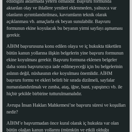
edildiğini aktarmada yeterli olmalıdır. Başvuru formunda
aktarılan olay ve ihlallere yenileri eklenmeden, yalnızca var
olanların ayrıntılandırılması, kavramların teknik olarak
açıklanması vb. amaçlarla ek beyan sunulabilir. Başvuru
formunun ekine koyulacak bu beyanın yirmi sayfayı aşmaması
gerekir.
AİHM başvurusuna konu edilen olaya ve iç hukukta tüketilen
bütün kanun yollarına ilişkin belgelerin yine başvuru formunun
ekine koyulması gerekir. Başvuru formuna eklenen belgeler
daha sonra başvurucuya iade edilmeyeceği için bu belgelerinin
aslının değil, nüshasının eke koyulması önemlidir. AİHM
başvuru formu ve ekleri belirli bir sırada dizilmeli, sayfalar
numaralandırılmalı ve zımba, ataş, iğne, bant, yapıştırıcı vb. ile
hiçbir şekilde birbirine tutturulmamalıdır.
Avrupa İnsan Hakları Mahkemesi’ne başvuru süresi ve koşulları
nedir?
AİHM’e başvurmadan önce kural olarak iç hukukta var olan
bütün olağan kanun yollarını (mümkün ve etkili olduğu