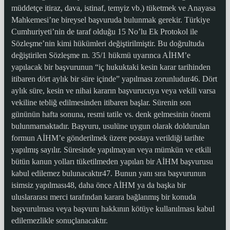
müddetçe itiraz, dava, istinaf, temyiz vb.) tüketmek ve Anayasa
Mahkemesi’ne bireysel başvuruda bulunmak gerekir. Türkiye
Cumhuriyeti’nin de taraf olduğu 15 No’lu Ek Protokol ile
Sözleşme’nin kimi hükümleri değiştirilmiştir. Bu doğrultuda
değiştirilen Sözleşme m. 35/1 hükmü uyarınca AİHM’e
yapılacak bir başvurunun “iç hukuktaki kesin karar tarihinden
itibaren dört aylık bir süre içinde” yapılması zorunludur46. Dört
aylık süre, kesin ve nihai kararın başvurucuya veya vekili varsa
vekiline tebliğ edilmesinden itibaren başlar. Sürenin son
gününün hafta sonuna, resmi tatile vs. denk gelmesinin önemi
bulunmamaktadır. Başvuru, usulüne uygun olarak doldurulan
formun AİHM’e gönderilmek üzere postaya verildiği tarihte
yapılmış sayılır. Süresinde yapılmayan veya mümkün ve etkili
bütün kanun yolları tüketilmeden yapılan bir AİHM başvurusu
kabul edilemez bulunacaktır47. Bunun yanı sıra başvurunun
isimsiz yapılması48, daha önce AİHM ya da başka bir
uluslararası merci tarafından karara bağlanmış bir konuda
başvurulması veya başvuru hakkının kötüye kullanılması kabul
edilemezlikle sonuçlanacaktır.