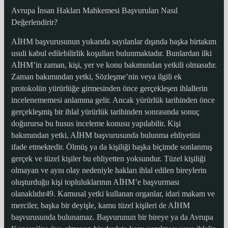
Avrupa İnsan Hakları Mahkemesi Başvuruları Nasıl
Değerlendirir?
AİHM başvurusunun yukarıda sayılanlar dışında başka birtakım
usuli kabul edilebilirlik koşulları bulunmaktadır. Bunlardan ilki
AİHM’in zaman, kişi, yer ve konu bakımından yetkili olmasıdır.
Zaman bakımından yetki, Sözleşme’nin veya ilgili ek
protokolün yürürlüğe girmesinden önce gerçekleşen ihlallerin
incelenememesi anlamına gelir. Ancak yürürlük tarihinden önce
gerçekleşmiş bir ihlal yürürlük tarihinden sonrasında sonuç
doğurursa bu husus inceleme konusu yapılabilir. Kişi
bakımından yetki, AİHM başvurusunda bulunma ehliyetini
ifade etmektedir. Ölmüş ya da kişiliği başka biçimde sonlanmış
gerçek ve tüzel kişiler bu ehliyetten yoksundur. Tüzel kişiliği
olmayan ve aynı olay nedeniyle hakları ihlal edilen bireylerin
oluşturduğu kişi topluluklarının AİHM’e başvurması
olanaklıdır49. Kamusal yetki kullanan organlar, idari makam ve
merciler, başka bir deyişle, kamu tüzel kişileri de AİHM
başvurusunda bulunamaz. Başvurunun bir bireye ya da Avrupa