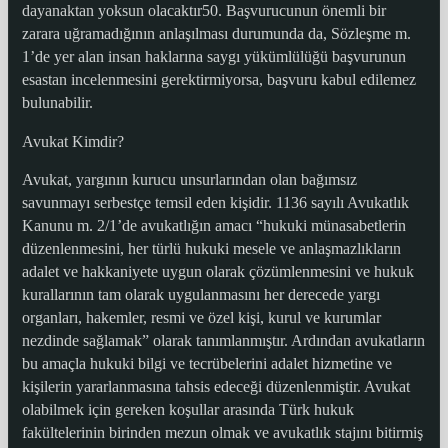
dayanaktan yoksun olacaktır50. Başvurucunun önemli bir
zarara uğramadığının anlaşılması durumunda da, Sözleşme m.
1’de yer alan insan haklarına saygı yükümlülüğü başvurunun
esastan incelenmesini gerektirmiyorsa, başvuru kabul edilemez
bulunabilir.
Avukat Kimdir?
Avukat, yargının kurucu unsurlarından olan bağımsız
savunmayı serbestçe temsil eden kişidir. 1136 sayılı Avukatlık
Kanunu m. 2/1’de avukatlığın amacı “hukuki münasabetlerin
düzenlenmesini, her türlü hukuki mesele ve anlaşmazlıkların
adalet ve hakkaniyete uygun olarak çözümlenmesini ve hukuk
kurallarının tam olarak uygulanmasını her derecede yargı
organları, hakemler, resmi ve özel kişi, kurul ve kurumlar
nezdinde sağlamak” olarak tanımlanmıştır. Ardından avukatların
bu amaçla hukuki bilgi ve tecrübelerini adalet hizmetine ve
kişilerin yararlanmasına tahsis edeceği düzenlenmiştir. Avukat
olabilmek için gereken koşullar arasında Türk hukuk
fakültelerinin birinden mezun olmak ve avukatlık stajını bitirmiş