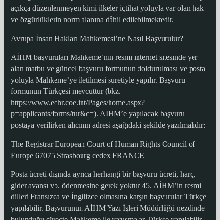
açıkça düzenlenmeyen kimi ilkeler içtihat yoluyla var olan hak
ve özgürlüklerin norm alanına dâhil edilebilmektedir.
Avrupa İnsan Hakları Mahkemesi’ne Nasıl Başvurulur?
AİHM başvuruları Mahkeme’nin resmi internet sitesinde yer
alan matbu ve güncel başvuru formunun doldurulması ve posta
yoluyla Mahkeme’ye iletilmesi suretiyle yapılır. Başvuru
formunun Türkçesi mevcuttur (bkz.
https://www.echr.coe.int/Pages/home.aspx?
p=applicants/forms/tur&c=). AİHM’e yapılacak başvuru
postaya verilirken alıcının adresi aşağıdaki şekilde yazılmalıdır:
The Registrar European Court of Human Rights Council of
Europe 67075 Strasbourg cedex FRANCE
Posta ücreti dışında ayrıca herhangi bir başvuru ücreti, harç,
gider avansı vb. ödenmesine gerek yoktur 45. AİHM’in resmi
dilleri Fransızca ve İngilizce olmasına karşın başvurular Türkçe
yapılabilir. Başvurunun AİHM Yazı İşleri Müdürlüğü nezdinde
bulunduğu süreçte Mahkeme ile yazışmalar Türkçe yapılabilir.