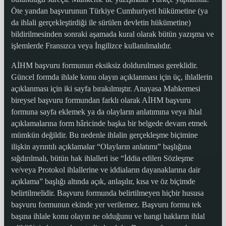
Öte yandan başvurunun Türkiye Cumhuriyeti hükümetine (ya
da ihlali gerçekleştirdiği ile sürülen devletin hükümetine)
bildirilmesinden sonraki aşamada kural olarak bütün yazışma ve
işlemlerde Fransızca veya İngilizce kullanılmalıdır.
AİHM başvuru formunun eksiksiz doldurulması gereklidir.
Güncel formda ihlale konu olayın açıklanması için üç, ihlallerin
açıklanması için iki sayfa bırakılmıştır. Anayasa Mahkemesi
bireysel başvuru formundan farklı olarak AİHM başvuru
formuna sayfa eklemek ya da olayların anlatımına veya ihlal
açıklamalarına form hâricinde başka bir belgede devam etmek
mümkün değildir. Bu nedenle ihlalin gerçekleşme biçimine
ilişkin ayrıntılı açıklamalar “Olayların anlatımı” başlığına
sığdırılmalı, bütün hak ihlalleri ise “İddia edilen Sözleşme
ve/veya Protokol ihlallerine ve iddiaların dayanaklarına dair
açıklama” başlığı altında açık, anlaşılır, kısa ve öz biçimde
belirtilmelidir. Başvuru formunda belirtilmeyen hiçbir hususa
başvuru formunun ekinde yer verilemez. Başvuru formu tek
başına ihlale konu olayın ne olduğunu ve hangi hakların ihlal