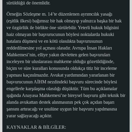
sürüldüğü de önemlidir.
Örneğin Sözleşme m. 14’te düzenlenen ayrımcılık yasağı
(eşitlik ilkesi) bağımsız bir hak olmayıp yalnızca başka bir hak
ve özgürlük ile birlikte öne sürülebilir. Yeterli hukuk bilgisini
haiz olmayan bir başvurucunun böylesi noktalarda hukuki
hatalara düşmesi ve en kötü olasılıkta başvurusunun
reddedilmesine yol açması olasıdır. Avrupa İnsan Hakları
Mahkemesi’nin, elliye yakın devletten gelen başvuruları
inceleyen bir uluslararası mahkeme olduğu gözetildiğinde,
biçim ve süre kuralları konusunda oldukça titiz bir inceleme
yapması kaçınılmazdır. Avukat yardımından yararlanan bir
başvurucunun AİHM nezdindeki başvuru sürecinde böylesi
engellerle karşılaşma olasılığı düşüktür. Tüm bu açıklamalar
ışığında Anayasa Mahkemesi’ne bireysel başvuru gibi teknik bir
alanda avukattan destek alınmasının pek çok açıdan başarı
şansını artıracağı ve usulüne uygun bir başvuru yapılmasına
yarar sağlayacağı açıktır.
KAYNAKLAR & BİLGİLER: