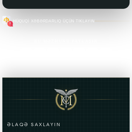
HÜQUQİ XƏBƏRDARLIQ ÜÇÜN TIKLAYIN
BU MƏZMUNU PAYLAŞIN
ƏLAQƏ SAXLAYIN