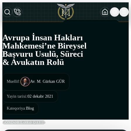
TURKCE
TR
AZERBAYCAN DILI
AZ
Avrupa İnsan Hakları
ENGLISH
Mahkemesi’ne Bireysel
EN
Başvuru Usulü, Süreci
& Avukatın Rolü
Muellif
:
Av. M. Gürkan GÜR
Yayin tarixi
:
02 dekabr 2021
Kateqoriya
:
Blog
GÖNDƏRİLƏRƏ QAYIT