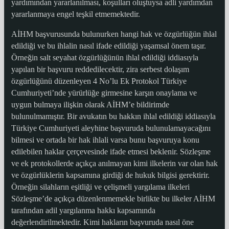
yardımından yararlanılması, koşulları oluştuysa adli yardımdan
yararlanmaya engel teşkil etmemektedir.
AİHM başvurusunda bulunurken hangi hak ve özgürlüğün ihlal
edildiği ve bu ihlalin nasıl ifade edildiği yaşamsal önem taşır.
Örneğin salt seyahat özgürlüğünün ihlal edildiği iddiasıyla
yapılan bir başvuru reddedilecektir, zira serbest dolaşım
özgürlüğünü düzenleyen 4 No’lu Ek Protokol Türkiye
Cumhuriyeti’nde yürürlüğe girmesine karşın onaylama ve
uygun bulmaya ilişkin olarak AİHM’e bildirimde
bulunulmamıştır. Bir avukatın bu hakkın ihlal edildiği iddiasıyla
Türkiye Cumhuriyeti aleyhine başvuruda bulunulamayacağını
bilmesi ve ortada bir hak ihlali varsa bunu başvuruya konu
edilebilen haklar çerçevesinde ifade etmesi beklenir. Sözleşme
ve ek protokollerde açıkça anılmayan kimi ilkelerin var olan hak
ve özgürlüklerin kapsamına girdiği de hukuk bilgisi gerektirir.
Örneğin silahların eşitliği ve çelişmeli yargılama ilkeleri
Sözleşme’de açıkça düzenlenmemekle birlikte bu ilkeler AİHM
tarafından adil yargılanma hakkı kapsamında
değerlendirilmektedir. Kimi hakların başvuruda nasıl öne