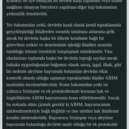
Konseyi’ne üye olmayan bir devlete karşı yapılması veya ihlalin
mağduru olmayan bireylerce yapılması diğer kişi bakımından
yetkisizlik örnekleridir.
Yer bakımından yetki, devletin kural olarak kendi topraklarında
gerçekleştirdiği ihlallerden sorumlu tutulması anlamına gelir,
ancak bir devletin başka bir ülkede kendisine bağlı bir
görevlinin yetkisi ve denetiminde işlediği ihlalden sorumlu
tutulduğu istisnai örneklerle karşılaşmak mümkündür. Yine
uluslararası toplumda başka bir devletin toprağı sayılan ancak
hukuka uygunluğundan bağımsız olarak savaş, işgal, ilhak, gibi
bir nedenle aleyhine başvuruda bulunulan devletin etkin
kontrolü altında olduğu saptanan topraklardaki ihlaller AİHM
tarafından incelenebilecektir. Konu bakımından yetki ise
yalnızca Sözleşme ve ek protokollerinde korunan hak ve
özgürlüklerin AİHM başvurusuna konu edilebilmesidir. Ancak
bu noktada altını çizmek gerekir ki AİHM, başvurucunun
nitelendirmeleriyle bağlı değildir ve öne sürülen hak ihlallerini
kendisi nitelendirebilir. Başvurucu Sözleşme veya aleyhine
başvuruda bulunduğu devletin tarafı olduğu bir ek protokolde