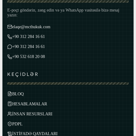
E-poçt göndərin, zəng edin və ya WhatsApp vasitəsilə bizə mesaj
yazın:
elaqe@mcthukuk.com
+90 312 284 16 61
+90 312 284 16 61
+90 532 618 20 08
KEÇİDLƏR
BLOQ
HESABLAMALAR
İNSAN RESURSLARI
PDPL
İSTİFADƏ QAYDALARI