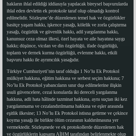
hakların ihlal edildiği iddiasıyla yapılacak bireysel başvurularda
ihlal eden devletin ek protokole taraf olup olmadığı kontrol
edilmelidir. Sözleşme’de düzenlenen temel hak ve özgürlükler
basitçe yaşam hakkı, işkence yasağı, kölelik ve zorla çalıştırma
yasağı, özgürlük ve güvenlik hakkı, adil yargılanma hakkı,
kanunsuz ceza olmaz ilkesi, özel hayata ve aile hayatına saygı
hakkı; düşünce, vicdan ve din özgürlüğü, ifade özgürlüğü,
toplantı ve dernek kurma özgürlüğü, evlenme hakkı, etkili
başvuru hakkı ile ayrımcılık yasağıdır.
Türkiye Cumhuriyeti’nin taraf olduğu 1 No’lu Ek Protokol
mülkiyet hakkına, eğitim hakkına ve serbest seçim hakkına; 7
No’lu Ek Protokol yabancıların sınır dışı edilmelerine ilişkin
usuli güvencelere, cezai konularda iki dereceli yargılanma
hakkına, adli hata hâlinde tazminat hakkına, aynı suçtan iki kez
yargılanmama ve cezalandırılmama hakkına ve eşler arasında
eşitlik ilkesine; 13 No’lu Ek Protokol istisna getirme ve çekince
koyma yasağı ile birlikte ölüm cezasının kaldırılmasına yer
vermektedir. Sözleşmede ve ek protokollerde düzenlenen hak
ve özgürlüklerin kapsamı AİHM tarafından belirlenmekte olup