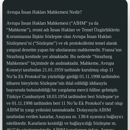
Avrupa İnsan Hakları Mahkemesi Nedir?
Avrupa İnsan Hakları Mahkemesi (“AİHM” ya da
“Mahkeme”), resmi adı İnsan Hakları ve Temel Özgürlüklerin
Korunmasına İlişkin Sözleşme olan Avrupa İnsan Hakları
Sözleşmesi’ni (“Sözleşme”) ve ek protokollerini temel alarak
yargısal denetim yapan bir uluslararası mahkemedir. Fransa’nın
Strazburg kentinde yer almaktadır. Bu nedenle “Strazburg
Mahkemesi” biçiminde de anılmaktadır. Mahkeme, Avrupa
Konseyi tarafından 21.01.1959 tarihinde kurulmuş olup 11
No’lu Ek Protokol’ün yürürlüğe girdiği 01.11.1998 tarihinden
itibaren bireylerin Sözleşme’nin ihlal edildiği iddiasıyla
başvuruda bulunabildiği bir yargılama mercii hâline gelmiştir.
Türkiye Cumhuriyeti 18.03.1954 tarihinden beri Sözleşme’ye
ve 01.11.1998 tarihinden beri 11 No’lu Ek Protokol’e taraf olup
AİHM’in yargı yetkisini tanımaktadır. Dolayısıyla AİHM
tarafından verilen kararlar, Anayasa m. 138/4 uyarınca bağlayıcı
niteliktedir. Kararların kesinliği ve bağlayıcılığı Sözleşme m.
46/2’de yinelenmektedir. AİHM kararlarının infazı, Avrupa